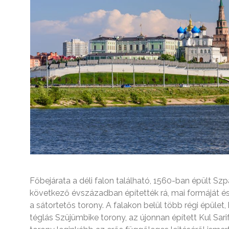
Főbejárata a déli falon található, 1560-ban épült Szp
következő évszázadban építették rá, mai formáját é
a sátortetős torony. A falakon belül több régi épület
téglás Szüjümbike torony, az újonnan épített Kul Sari