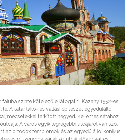
r faluba szinte kötelező ellátogatni. Kazany 1552-es
le. A tatár lakó- és vallási építészet egyedülálló
al, mecsetekkel tarkított negyed. Kellemes sétához,
utcája. A város egyik legrégebbi utcájáról van szó,
int az ortodox templomok és az egyedülálló ikonikus
letek és múzeumok várják az utcai előadókat és