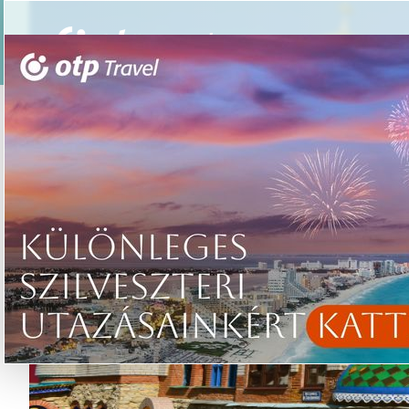
Csoportos utazások
Élmény