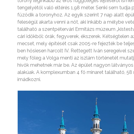
torony leginkább az erős függőleges lejtéséről ismert,
tengelyétől való eltérés 1,98 méter. Senki sem tudja 
fűződik a toronyhoz. Az egyik szerint 7 nap alatt ép
feleségül akarta venni a nőt, aki inkább a mélybe vet
található a szentpétervári Ermitázs múzeum „kistestvé
cári időkből: órák, fegyverek, ékszerek. Kétségtelen
mecset, mely építését csak 2005-re fejezték be telje
ben hősiesen harcolt IV. Rettegett Iván seregeivel 
mely főleg a Volga menti az iszlám történetét mutatj
hívők mehetnek már be. Az épület nagyon látványos 
alakúak. A komplexumban 4 fő minaret található, 58
imádkozni.