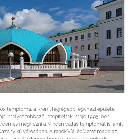
dox temploma, a Kreml legrégebbi egyházi épülete.
ája, melyet többször átépítettek, majd 1995-ben
. Érdemes megnézni a Minden vallás templomát is, amit
 Kazany külvárosában. A rendkívüli épületet maga az
mnak, annak ellenére, hogy ez nem egy működő