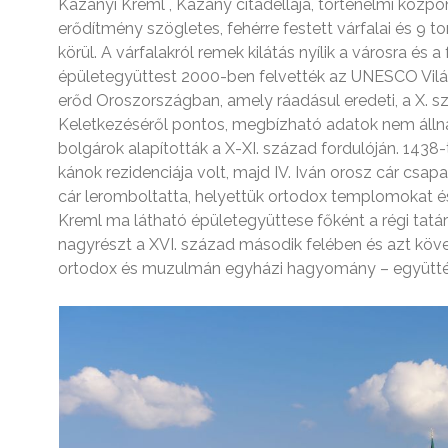
Kazanyi Kreml , Kazany citadellája, történelmi közpo
erődítmény szögletes, fehérre festett várfalai és 9 to
körül. A várfalakról remek kilátás nyílik a városra és
épületegyüttest 2000-ben felvették az UNESCO Világ
erőd Oroszországban, amely ráadásul eredeti, a X. 
Keletkezéséről pontos, megbízható adatok nem állnak
bolgárok alapították a X-XI. század fordulóján. 1438
kánok rezidenciája volt, majd IV. Iván orosz cár csapa
cár leromboltatta, helyettük ortodox templomokat és 
Kreml ma látható épületegyüttese főként a régi tat
nagyrészt a XVI. század második felében és azt követ
ortodox és muzulmán egyházi hagyomány – együttél