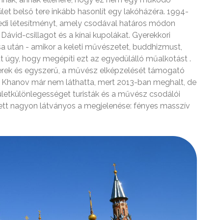
et belső tere inkább hasonlít egy lakóházéra. 1994-
gyedi létesítményt, amely csodával határos módon
 Dávid-csillagot és a kínai kupolákat. Gyerekkori
sa után - amikor a keleti művészetet, buddhizmust,
tt úgy, hogy megépíti ezt az egyedülálló műalkotást .
erek és egyszerű, a művész elképzelését támogató
 Khanov már nem láthatta, mert 2013-ban meghalt, de
pületkülönlegességet turisták és a művész csodálói
llett nagyon látványos a megjelenése: fényes masszív