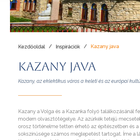
/
/
Kazany java
Kezdőoldal
Inspirációk
Kazany java
Kazany, az eklektikus város a keleti és az európai kul
Kazany a Volga és a Kazanka folyó találkozásánál feks
modern olvasztótégelye. Az azúrkék tetejű mecsetekt
orosz történelme tetten érhető az építészetben és 
sokszínűsége számos meglepetést tartogat. Íme a lá