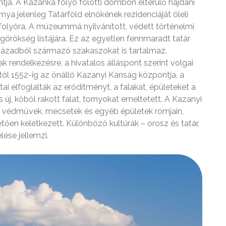
ntja. A Kazanka folyó fölötti dombon elterülő hajdani
rnya jelenleg Tatárföld elnökének rezidenciáját öleli
 a folyóra. A múzeummá nyilvánított, védett történelmi
örökség listájára. Ez az egyetlen fennmaradt tatár
századból származó szakaszokat is tartalmaz.
 rendelkezésre, a hivatalos álláspont szerint volgai
-tól 1552-ig az önálló Kazanyi Kánság központja, a
tai elfoglalták az erődítményt, a falakat, épületeket a
új, kőből rakott falat, tornyokat emeltetett. A Kazanyi
ár védművek, mecsetek és egyéb épületek romjain,
ően keletkezett. Különböző kultúrák – orosz és tatár,
ése jellemzi.