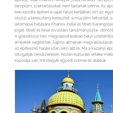
templom, szertartásokat nem tartanak benne. Az épül
ben kezdte építeni a saját falusi kertjében ezt az e
ötvözi a keresztény keresztet, a muszlim félholdat, a
látomásai hatására Khanov indiai és tibeti barangolá
jógát, tibeti és kínai orvoslást tanulmányozta- döntö
A grandiózus terv megvalósításában helyi üzletemb
emberek segítettek. Sajnos álmának megvalósulását
az építkezés halála után sem állt le. Ma a kazanyi é
látogatják rendszeresen, hiszen kulturális értéke me
kupolája van, mindegyik egyedi színnel és alakkal.