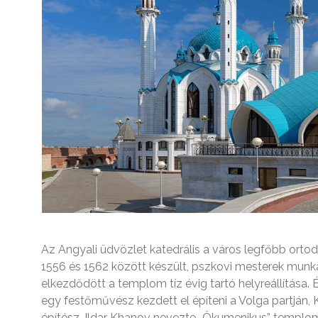
Az Angyali üdvözlet katedrális a város legfőbb orto
1556 és 1562 között készült, pszkovi mesterek munk
elkezdődött a templom tíz évig tartó helyreállítása
egy festőművész kezdett el építeni a Volga partján,
építész, Ildar Khanov nevezte „Ökumenikus” templo