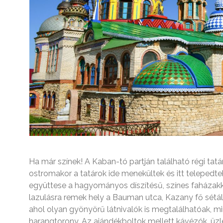
Ha már színek! A Kaban-tó partján található régi tatá
ostromakor a tatárok ide menekültek és itt telepedtek 
együttese a hagyományos díszítésű, színes faházakk
lazulásra remek hely a Bauman utca, Kazany fő sétáló
ahol olyan gyönyörű látnivalók is megtalálhatóak, m
harangtorony. Az ajándékboltok mellett kávézók, üz