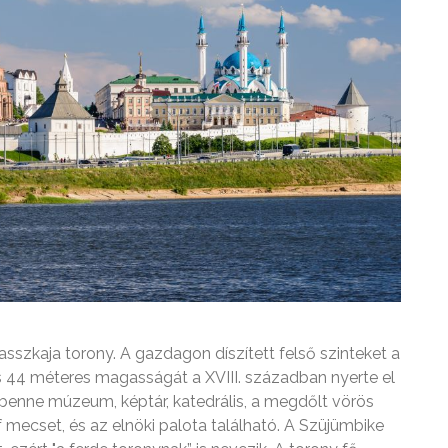
asszkaja torony. A gazdagon díszített felső szinteket a
s 44 méteres magasságát a XVIII. században nyerte el
, benne múzeum, képtár, katedrális, a megdőlt vörös
f mecset, és az elnöki palota található. A Szüjümbike