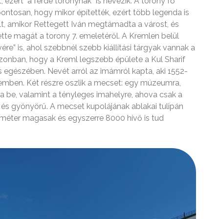
 ezért "a ferde toronynak” is nevezik. A torony fő
pontosan, hogy mikor építették, ezért több legenda is
ült, amikor Rettegett Iván megtámadta a várost, és
ette magát a torony 7. emeletéről. A Kremlen belül
re” is, ahol szebbnél szebb kiállítási tárgyak vannak a
 azonban, hogy a Kreml legszebb épülete a Kul Sharif
s egészében. Nevét arról az imámról kapta, aki 1552-
szemben. Két részre oszlik a mecset: egy múzeumra,
a be, valamint a tényleges imahelyre, ahova csak a
és gyönyörű. A mecset kupolájának ablakai tulipán
 méter magasak és egyszerre 8000 hívő is tud