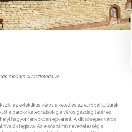
túrák modern olvasztótégelye
zik; az eklektikus város a keleti és az európai kultúrák
ől a barokk katedrálisokig a város gazdag tatár és
a helyi hagyományokban egyaránt. A dicsőséges város
tnivalók legjava: Az elsőszámú nevezetesség a