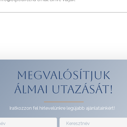
Megvalósítjuk
álmai utazását!
Iratkozzon fel hírlevelünkre legújabb ajánlatainkért!