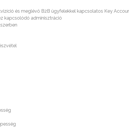
élakvizíció és meglévő B2B ügyfelekkel kapcsolatos Key Ac
hez kapcsolódó adminisztráció
dszerben
észvétel
esség
épesség