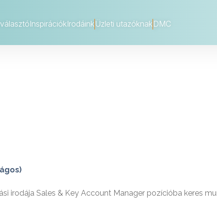
választó
Inspirációk
Irodáink
Üzleti utazóknak
DMC
│
│
zágos)
ási irodája Sales & Key Account Manager pozícióba keres mu