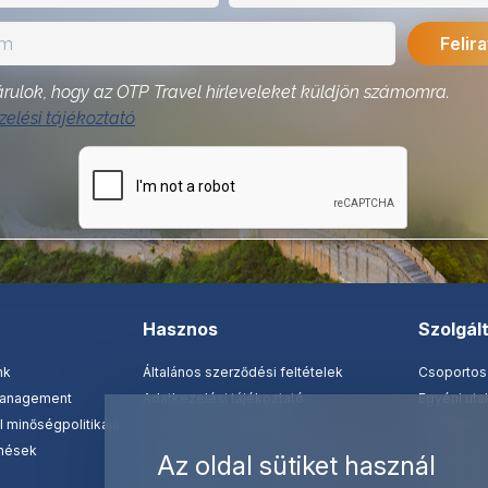
rulok, hogy az OTP Travel hírleveleket küldjön számomra.
elési tájékoztató
Hasznos
Szolgál
nk
Általános szerződési feltételek
Csoportos
management
Adatkezelési tájékoztató
Egyéni ut
 minőségpolitikája
Jogorvoslati lehetőség
Hajóutak
nések
Fontos tudnivalók - külföldi utazások
Üzleti utaz
Az oldal sütiket használ
Biztosítások
Nemzetközi