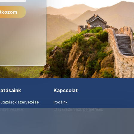
tatásaink
Kapcsolat
 utazások szervezése
Irodáink
ak szervezése
Utazásszervező partnereink
Viszonteladó Partnereink
tatás
Partnereinknek
 tanár és diákigazolványok
Utazási kérdőív