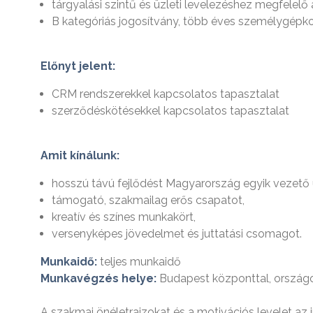
tárgyalási szintű és üzleti levelezéshez megfelelő
B kategóriás jogosítvány, több éves személygépko
Előnyt jelent:
CRM rendszerekkel kapcsolatos tapasztalat
szerződéskötésekkel kapcsolatos tapasztalat
Amit kínálunk:
hosszú távú fejlődést Magyarország egyik vezető u
támogató, szakmailag erős csapatot,
kreatív és színes munkakört,
versenyképes jövedelmet és juttatási csomagot.
Munkaidő:
teljes munkaidő
Munkavégzés helye:
Budapest központtal, ország
A szakmai önéletrajzokat és a motivációs levelet az 