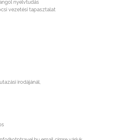
 angol nyelvtudás
csi vezetési tapasztalat
tazási irodájánál,
os
info@otptravel.hu email címre várjuk.