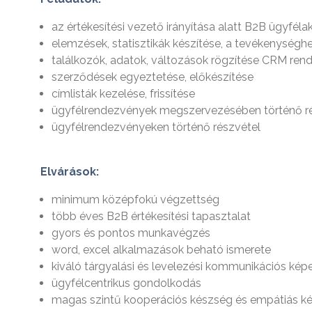
az értékesítési vezető irányítása alatt B2B ügyf
elemzések, statisztikák készítése, a tevékenység
találkozók, adatok, változások rögzítése CRM ren
szerződések egyeztetése, előkészítése
címlisták kezelése, frissítése
ügyfélrendezvények megszervezésében történő r
ügyfélrendezvényeken történő részvétel
Elvárások:
minimum középfokú végzettség
több éves B2B értékesítési tapasztalat
gyors és pontos munkavégzés
word, excel alkalmazások beható ismerete
kiváló tárgyalási és levelezési kommunikációs kép
ügyfélcentrikus gondolkodás
magas szintű kooperációs készség és empátiás k