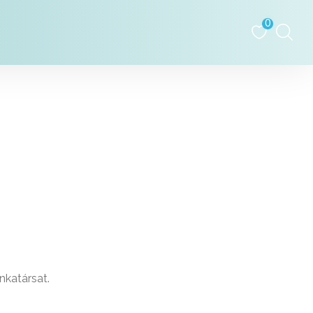
0
nkatársat.