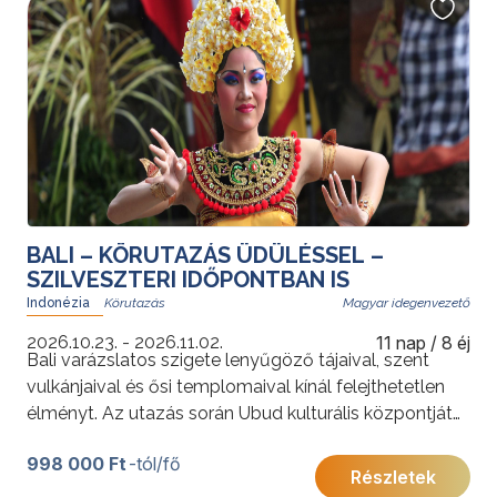
BALI – KÖRUTAZÁS ÜDÜLÉSSEL –
SZILVESZTERI IDŐPONTBAN IS
Indonézia
Magyar idegenvezető
2026.10.23. - 2026.11.02.
11 nap / 8 éj
Bali varázslatos szigete lenyűgöző tájaival, szent
vulkánjaival és ősi templomaival kínál felejthetetlen
élményt. Az utazás során Ubud kulturális központjától
a rizsföldekig és sziklatemplomokig fedezheti fel a
998 000 Ft
-tól/fő
balinéz hagyományok és a természet harmóniáját.
Részletek
Kedvelt körutazásunk szilveszteri időpontban is