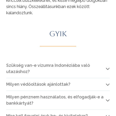
kinccsel büszkélkedhet, és kissé meglepő dolgokban
sincs hiány. Összeállításunkban ezek között
kalandoztunk.
GYIK
Szükség van-e vízumra Indonéziába való
utazáshoz?
Milyen védőoltások ajánlottak?
Milyen pénznem használatos, és elfogadják-e a
bankkártyát?
Mire kell figyelni áruk be- és kivitelekor?