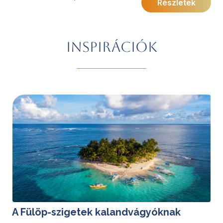
Részletek
természet tökéletes harmóniáját tárja Ön elé.
További érdekességekért Indonéziáról kattintson
ide
.
INSPIRÁCIÓK
tovább »
A Fülöp-szigetek kalandvágyóknak