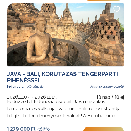
foglalható gazdag programokkal és az árban foglalt
szilveszteri vacsorával. A weboldalon feltüntetett
irányár a legkedvezőbb árú időpont részvételi díja. Az
árak részleteiről az időpont kiválasztását követően
tájékozódhat.
További érdekességekért Indonéziáról kattintson
ide
.
JÁVA - BALI, KÖRUTAZÁS TENGERPARTI
PIHENÉSSEL
Indonézia
Magyar idegenvezető
2026.11.03. - 2026.11.15.
13 nap / 10 éj
Fedezze fel Indonézia csodáit: Jáva misztikus
templomai és vulkánjai, valamint Bali trópusi strandjai
felejthetetlen élményeket kínálnak! A Borobudur és
Prambanan szentélyeitől a Bromo vulkán látványáig,
1 279 000 Ft
-tól/fő
végül Bali nyugalmáig ez az utazás a kultúra és a