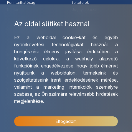
Fenntarthatóság
feltételek
Karrier
Jognyilatkozat
Az oldal sütiket használ
Szolgáltatásaink
Kapcsolat
Ez a weboldal cookie-kat és egyéb
Csoportos utazások
Irodáink
nyomkövetési technológiákat használ a
szervezése
Utazásszervező partnereink
böngészési élmény javítása érdekében a
Egyéni utak szervezése
Viszonteladó Partnereink
következő célokra:
a webhely alapvető
Hajóutak
Partnereinknek
funkcióinak engedélyezése
,
hogy jobb élményt
Üzleti utaztatás
Utazási kérdőív
nyújtsunk a weboldalon
,
termékeink és
Nemzetközi tanár és
Impresszum
szolgáltatásaink iránti érdeklődésének mérése,
diákigazolványok
valamint a marketing interakciók személyre
Letölthető katalógusunk
szabása
,
az Ön számára relevánsabb hirdetések
Ajándékutalvány
megjelenítése
.
OTP Travel kedvezmények
Elfogadom