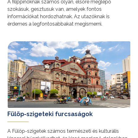
A filippínóknak számos olyan, elsőre meglepő
szokásuk, gesztusuk van, amelyek fontos
információkat hordozhatnak. Az utazóknak is
érdemes a legfontosabbakat megismerni.
tovább »
Fülöp-szigeteki furcsaságok
A Fülöp-szigetek számos természeti és kulturális