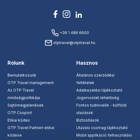
+36 1 486 6600
otptravel@otptravel.hu
Rólunk
Hasznos
Bemutatkozunk
Általános szerződési
OTP Travel management
feltételek
Az OTP Travel
Adatkezelési tájékoztató
minőségpolitikája
Jogorvoslati lehetőség
Sajtómegjelenések
Fontos tudnivalók - külföldi
OTP Csoport
utazások
Etikai kódex
Biztosítások
OTP Travel Partneri etikai
Utazási csomag tájékoztató
kódexe
Mobil applikáció felhasználási