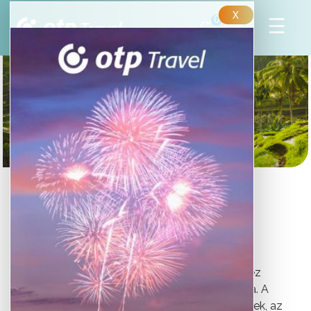
X
0
INDONÉZIA
Bali, a fantasztikus indonéz sziget feledhetetlen
élményeket tartogat!
A Jáva és Lombok között fekvő Bali az indonéz
szigetvilág legszebb és legkedveltebb úti célja. A
vulkanikus hegyek, a zöldellő teraszos rizsföldek, az