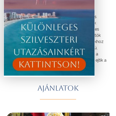
egzotikus, buja növényzet, a finom homokos
strandok, valamint a vendégszeretetükről és
kultúrájukról híres hindu szigetlakók varázslatos
kikapcsolódást nyújtanak az ide érkező turisták
számára. A tengerparti nyaralás mellett érdemes
ellátogatni az ékszerkészítők, fafaragók és festők
falvaiba is, de kihagyhatatlanok a vulkáni kúpokhoz
vezető kirándulások is. A varázslatos hangulatú,
parázson való sétálással végződő kecak vagy a
látványos barong táncok bemutatói ámulatba ejtik a
messzi földről érkező turistákat.
AJÁNLATOK