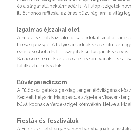
és a sárgahátú nektármadár is. A Fülöp-szigetek növ
itt őshonos rafflesia, az óriás bűzvirág, ami a világ l
Izgalmas éjszakai élet
A Fülöp-szigetek izgalmas kalandokat kínál a partizás
híresen pezsgő. A helyiek imádnak szerepelni, és nag
ezen okokból a Fülöp-szigetek kultúrájának szerves 
Karaoke éttermek és bárok ezerszám várják országs
találkozhatunk velük.
Búvárparadicsom
A Fülöp-szigetek a gazdag tengeri élővilágának köszö
Kedvelt helyszín Malapascua szigete a Visayan-teng
búvárkodnak a Verde-sziget környékén, illetve a Moal
Fiesták és fesztiválok
A Fülöp-szigeteken járva nem hagyhatjuk ki a fiesták