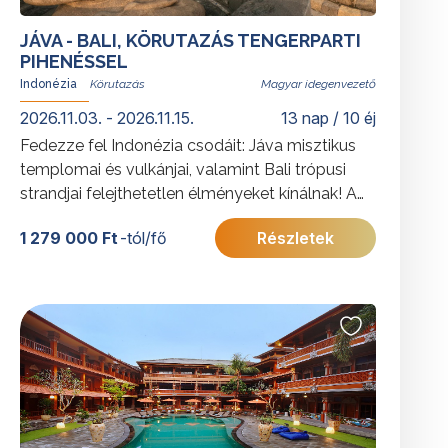
kattintson
ide
.
JÁVA - BALI, KÖRUTAZÁS TENGERPARTI
PIHENÉSSEL
Indonézia
Magyar idegenvezető
2026.11.03. - 2026.11.15.
13 nap / 10 éj
Fedezze fel Indonézia csodáit: Jáva misztikus
templomai és vulkánjai, valamint Bali trópusi
strandjai felejthetetlen élményeket kínálnak! A
Borobudur és Prambanan szentélyeitől a
1 279 000 Ft
-tól/fő
Részletek
Bromo vulkán látványáig, végül Bali
nyugalmáig ez az utazás a kultúra és a
természet tökéletes harmóniáját tárja Ön elé.
További érdekességekért Indonéziáról
kattintson
ide
.