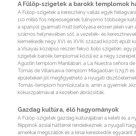
A Fülöp-szigetek a barokk templomok h
A Fülöp-szigetek a keresztény vallás egyik fellegvár
110 millió fős népességének túlnyomó többsége katoli
a spanyol gyarmati múlt befolyása erősen jelen van a
számos helynevében sőt, a vezeték- és keresztneve
kiemelkedik négy XVI. és XVIII. század között épült k
a Visayas középső részén fekvő Iloilo szigetén, egy 
szigetek barokk templomai közül ez a négy szerepel a
Agustin templom Manilában, a La Nuestra señora de
Tomás de Villanueva-templom Miagaóban (1797) és 
épületeken jól megfigyelhető a nyugati díszítőelemek
Tomás-templom homlokzata is, amin a gyermek Jézust
kókuszpálmával a kezében ábrázolták.
Gazdag kultúra, élő hagyományok
A Fülöp-szigetek gazdag kultúrájában a keleti és a n
filippínók ázsiai háttérrel rendelkeznek, a nyugati h
amerikai megszállók és a kínai kereskedők egyaránt i