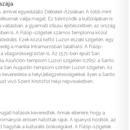
azája
a, amivel egyedülálló Délkelet-Ázsiában. A több mint
kusnak vallja magát. Ez tükröződik a kultúrájában is:
 vallásban, a gyarmati stílusú építészetben, az ország
kben is. A Fülöp-szigetek számos temploma közül
atedrális. Ezek közül kettő Luzon északi szigetén, egy
pedig a manilai Intramurosban található. A Fülöp-
 világörökségi listán is. Az 1571-ben épült San
 la Asuñción-templom Luzon szigetén (1765), a Santo
a San Augustin-templom szintén Luzon szigetén. Az
 keveredése a helyi jellegzetességekkel. Ilyen a Santo
 vivő Szent Kristófot helyi népviseletben,
yugati hatások keveredtek. Annak ellenére, hogy a
agyományok erősen hatottak rájuk. A spanyol hódítók, az
tt hagyták a kulturális örökségüket. A Fülöp-szigetek