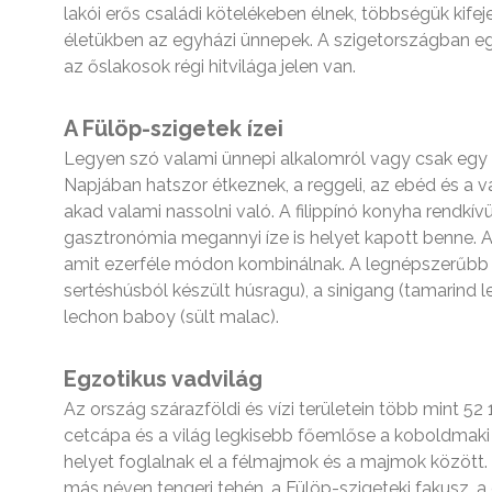
lakói erős családi kötelékeben élnek, többségük kifej
életükben az egyházi ünnepek. A szigetországban e
az őslakosok régi hitvilága jelen van.
A Fülöp-szigetek ízei
Legyen szó valami ünnepi alkalomról vagy csak egy á
Napjában hatszor étkeznek, a reggeli, az ebéd és a v
akad valami nassolni való. A filippínó konyha rendkívül 
gasztronómia megannyi íze is helyet kapott benne. A 
amit ezerféle módon kombinálnak. A legnépszerűbb 
sertéshúsból készült húsragu), a sinigang (tamarind le
lechon baboy (sült malac).
Egzotikus vadvilág
Az ország szárazföldi és vízi területein több mint 52 
cetcápa és a világ legkisebb főemlőse a koboldmaki 
helyet foglalnak el a félmajmok és a majmok között.
más néven tengeri tehén, a Fülöp-szigeteki fakusz, a