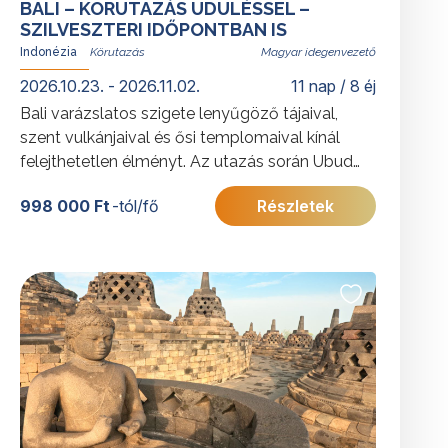
BALI – KÖRUTAZÁS ÜDÜLÉSSEL –
SZILVESZTERI IDŐPONTBAN IS
Indonézia
Magyar idegenvezető
2026.10.23. - 2026.11.02.
11 nap / 8 éj
Bali varázslatos szigete lenyűgöző tájaival,
szent vulkánjaival és ősi templomaival kínál
felejthetetlen élményt. Az utazás során Ubud
kulturális központjától a rizsföldekig és
998 000 Ft
-tól/fő
Részletek
sziklatemplomokig fedezheti fel a balinéz
hagyományok és a természet harmóniáját.
Kedvelt körutazásunk szilveszteri időpontban
is foglalható gazdag programokkal és az
árban foglalt szilveszteri vacsorával. A
weboldalon feltüntetett irányár a
legkedvezőbb árú időpont részvételi díja. Az
árak részleteiről az időpont kiválasztását
követően tájékozódhat.
További érdekességekért Indonéziáról