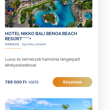
HOTEL NIKKO BALI BENOA BEACH
RESORT****+
Indonézia
Luxus és természeti harmónia tengerparti
elhelyezkedéssel
789 000 Ft
-tól/fő
Részletek