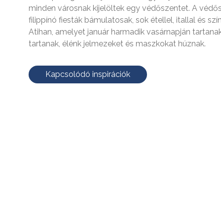
minden városnak kijelöltek egy védőszentet. A védős
filippínó fiesták bámulatosak, sok étellel, itallal és 
Atihan, amelyet január harmadik vasárnapján tartanak
tartanak, élénk jelmezeket és maszkokat húznak.
Kapcsolódó inspirációk