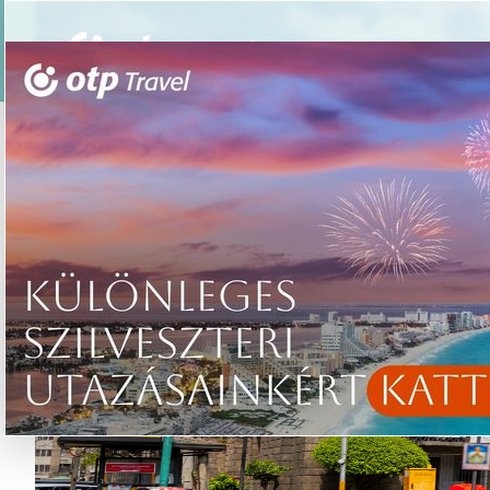
Csoportos utazások
Élmény