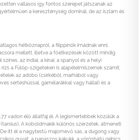
ezetten vallásos így fontos szerepet játszanak az
gyértelműen a kereszténység dominál, de az iszlám és
tlagos hétköznapról, a filippínók imádnak enni.
acsora mellett, illetve a főétkezések között mindig
színes, az indiai, a kínai, a spanyol és a helyi
rizs a Fülöp-szigeteken is alapélelmiszernek számít,
ételek az adobo (csirkéből, marhából vagy
ves sertéshússal, garnélarákkal vagy hallal) és a
177 vadon élő állatfaj él. A legismertebbek közülük a
(tarsius). A koboldmakik különös szerzetek, átmeneti
 De itt él a nagytestű majomevő sas, a dugong vagy
 csíkos guvat, a panaszos kakukk, a vöröshátú gébics