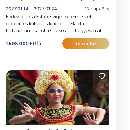
2027.01.14. - 2027.01.24.
12 nap/ 9 éj
Fedezze fel a Fülöp-szigetek természeti
csodáit és kulturális kincseit – Manila
történelmi utcáitól a Csokoládé-hegyeken át a
fehérhomokos partokig! Egy utazás, ahol
1 598 000 Ft/fő
Részletek
egzotikus tájak és felejthetetlen élmények
várják.
További érdekességekért a Fülöp-szigetekről
kattintson
ide
.