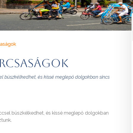
saságok
furcsaságok
csel büszkélkedhet, és kissé meglepő dolgokban sincs
nccsel büszkélkedhet, és kissé meglepő dolgokban
ztunk.