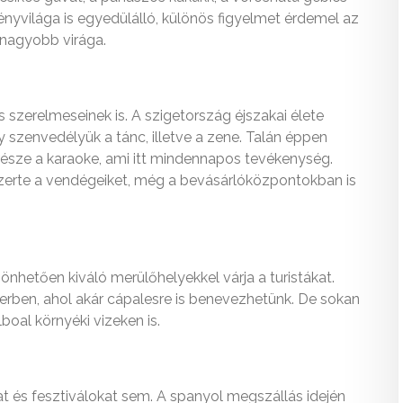
ényvilága is egyedülálló, különös figyelmet érdemel az
egnagyobb virága.
 szerelmeseinek is. A szigetország éjszakai élete
y szenvedélyük a tánc, illetve a zene. Talán éppen
része a karaoke, ami itt mindennapos tevékenység.
zerte a vendégeiket, még a bevásárlóközpontokban is
nhetően kiváló merülőhelyekkel várja a turistákat.
erben, ahol akár cápalesre is benevezhetünk. De sokan
boal környéki vizeken is.
at és fesztiválokat sem. A spanyol megszállás idején