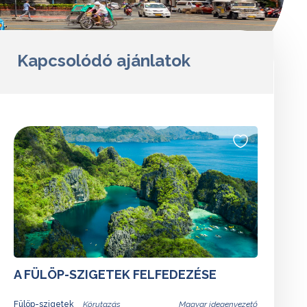
Kapcsolódó ajánlatok
A FÜLÖP-SZIGETEK FELFEDEZÉSE
Fülöp-szigetek
Magyar idegenvezető