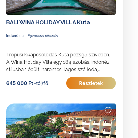
BALI WINA HOLIDAY VILLA Kuta
Indonézia
Trópusi kikapcsolódás Kuta pezsgő szívében.
A Wina Holiday Villa egy 184 szobás, indonéz
stílusban épült, háromcsillagos szálloda,
amelyet buja, trópusi kert ölel körül.
645 000 Ft
-tól/fő
Részletek