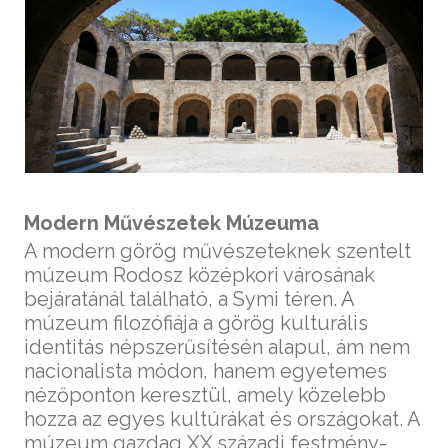
Modern Művészetek Múzeuma
A modern görög művészeteknek szentelt
múzeum Rodosz középkori városának
bejáratánál található, a Symi téren. A
múzeum filozófiája a görög kulturális
identitás népszerűsítésén alapul, ám nem
nacionalista módon, hanem egyetemes
nézőponton keresztül, amely közelebb
hozza az egyes kultúrákat és országokat. A
múzeum gazdag XX.századi festmény-,