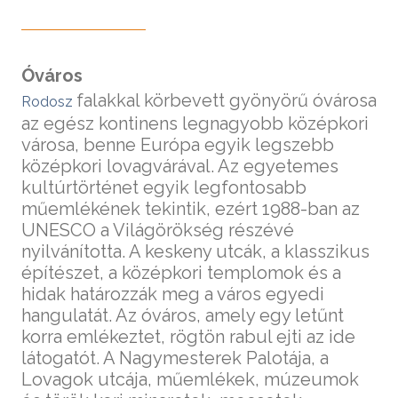
Óváros
falakkal körbevett gyönyörű óvárosa
Rodosz
az egész kontinens legnagyobb középkori
városa, benne Európa egyik legszebb
középkori lovagvárával. Az egyetemes
kultúrtörténet egyik legfontosabb
műemlékének tekintik, ezért 1988-ban az
UNESCO a Világörökség részévé
nyilvánította. A keskeny utcák, a klasszikus
építészet, a középkori templomok és a
hidak határozzák meg a város egyedi
hangulatát. Az óváros, amely egy letűnt
korra emlékeztet, rögtön rabul ejti az ide
látogatót. A Nagymesterek Palotája, a
Lovagok utcája, műemlékek, múzeumok