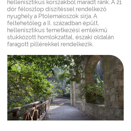
hellenisztikus korszakból maradt ránk. A 21
dór féloszlop díszítéssel rendelkező
nyughely a Ptolemaioszok sírja. A
feltehetőleg a II. században épült,
hellenisztikus temetkezési emlékmű
stukkózott homlokzattal, északi oldalán
faragott pillérekkel rendelkezik.