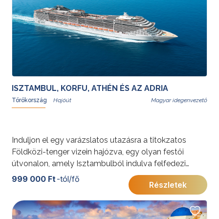
ISZTAMBUL, KORFU, ATHÉN ÉS AZ ADRIA
Törökország
Magyar idegenvezető
Induljon el egy varázslatos utazásra a titokzatos
Földközi-tenger vizein hajózva, egy olyan festői
útvonalon, amely Isztambulból indulva felfedezi
Korfu ékköveit, Bari történelmi báját, valamint
999 000 Ft
-tól/fő
Részletek
Alberobello jellegzetes trullóit, Trieszt eleganciáját,
Katakolon ősi varázsát és az Olimpia szülőhazáját,
Kréta szigetének báját és Kusadasi magával ragadó