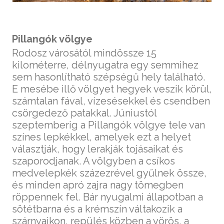
Pillangók völgye
Rodosz városától mindössze 15
kilométerre, délnyugatra egy semmihez
sem hasonlítható szépségű hely található.
E mesébe illő völgyet hegyek veszik körül,
számtalan fával, vízesésekkel és csendben
csörgedező patakkal. Júniustól
szeptemberig a Pillangók völgye tele van
színes lepkékkel, amelyek ezt a helyet
választják, hogy lerakják tojásaikat és
szaporodjanak. A völgyben a csíkos
medvelepkék százezrével gyűlnek össze,
és minden apró zajra nagy tömegben
röppennek fel. Bár nyugalmi állapotban a
sötétbarna és a krémszín váltakozik a
szárnyaikon, repülés közben a vörös, a