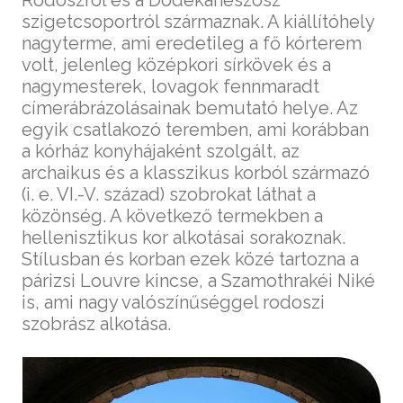
Rodoszról és a Dodekanészosz
szigetcsoportról származnak. A kiállítóhely
nagyterme, ami eredetileg a fő kórterem
volt, jelenleg középkori sírkövek és a
nagymesterek, lovagok fennmaradt
címerábrázolásainak bemutató helye. Az
egyik csatlakozó teremben, ami korábban
a kórház konyhájaként szolgált, az
archaikus és a klasszikus korból származó
(i. e. VI.-V. század) szobrokat láthat a
közönség. A következő termekben a
hellenisztikus kor alkotásai sorakoznak.
Stílusban és korban ezek közé tartozna a
párizsi Louvre kincse, a Szamothrakéi Niké
is, ami nagy valószínűséggel rodoszi
szobrász alkotása.