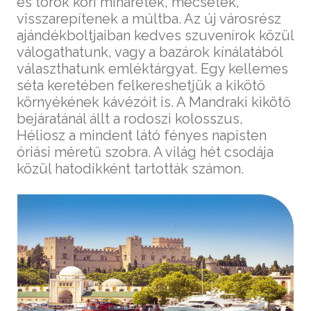
és török kori minaretek, mecsetek,
visszarepítenek a múltba. Az új városrész
ajándékboltjaiban kedves szuvenírok közül
válogathatunk, vagy a bazárok kínálatából
választhatunk emléktárgyat. Egy kellemes
séta keretében felkereshetjük a kikötő
környékének kávézóit is. A Mandraki kikötő
bejáratánál állt a rodoszi kolosszus,
Héliosz a mindent látó fényes napisten
óriási méretű szobra. A világ hét csodája
közül hatodikként tartották számon.