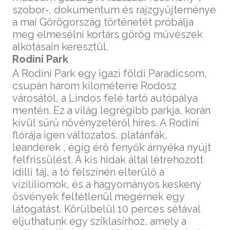
szobor-, dokumentum és rajzgyűjteménye
a mai Görögország történetét próbálja
meg elmesélni kortárs görög művészek
alkotásain keresztül.
Rodini Park
A Rodini Park egy igazi földi Paradicsom,
csupán három kilométerre Rodosz
városától, a Lindos felé tartó autópálya
mentén. Ez a világ legrégibb parkja, korán
kívül sűrű növényzetéről híres. A Rodini
flórája igen változatos, platánfák,
leanderek , égig érő fenyők árnyéka nyújt
felfrissülést. A kis hidak által létrehozott
idilli táj, a tó felszínén elterülő a
vízililiomok, és a hagyományos keskeny
ösvények feltétlenül megérnek egy
látogatást. Körülbelül 10 perces sétával
eljuthatunk egy sziklasírhoz, amely a