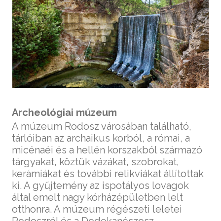
Archeológiai múzeum
A múzeum Rodosz városában található,
tárlóiban az archaikus korból, a római, a
micénaéi és a hellén korszakból származó
tárgyakat, köztük vázákat, szobrokat,
kerámiákat és további relikviákat állítottak
ki. A gyűjtemény az ispotályos lovagok
által emelt nagy kórházépületben lelt
otthonra. A múzeum régészeti leletei