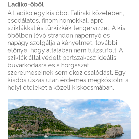
Ladiko-öböl
A Ladiko egy kis öböl Faliraki közelében,
csodálatos, finom homokkal, apró
sziklákkal és türkizkék tengervízzel. A kis
öbölben lévő strandon napernyő és
napágy szolgálja a kényelmet, további
előnye, hogy általában nem túlzsúfolt. A
sziklák által védett partszakasz ideális
búvárkodásra és a horgászat
szerelmeseinek sem okoz csalódást. Egy
kiadós úszás után érdemes megkóstolni a
helyi ételeket a közeli kiskocsmában.