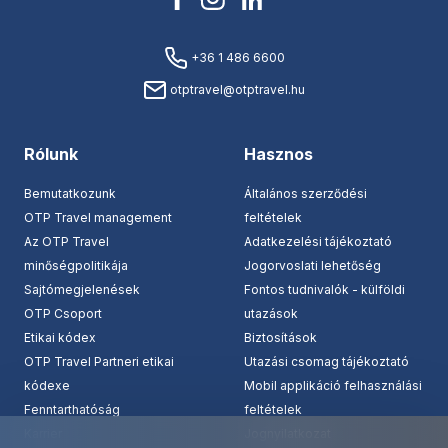
+36 1 486 6600
otptravel@otptravel.hu
Rólunk
Hasznos
Bemutatkozunk
Általános szerződési
OTP Travel management
feltételek
Az OTP Travel
Adatkezelési tájékoztató
minőségpolitikája
Jogorvoslati lehetőség
Sajtómegjelenések
Fontos tudnivalók - külföldi
OTP Csoport
utazások
Etikai kódex
Biztosítások
OTP Travel Partneri etikai
Utazási csomag tájékoztató
kódexe
Mobil applikáció felhasználási
Fenntarthatóság
feltételek
Karrier
Jognyilatkozat