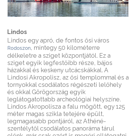
Lindos
Lindos egy apró, de fontos ősi város
, mintegy 50 kilométerre
Rodoszon
délkeletre a sziget központjától. Ez a
sziget egyik legfestőibb része, bájos
házakkal és keskeny utcácskákkal. A
Lindosi Akropolisz, az ősi templommal és a
tornyokkal csodálatos régészeti lelőhely
és okkal Görögország egyik
leglátogatottabb archeológiai helyszíne.
Lindos Akropolisza a falu mögött, egy 125
méter magas szikla tetejére épült,
legmagasabb pontjáról, az Athéné-
szentélytől csodálatos panoráma tárul
elénk, már csak ezért is megéri ellátogatni