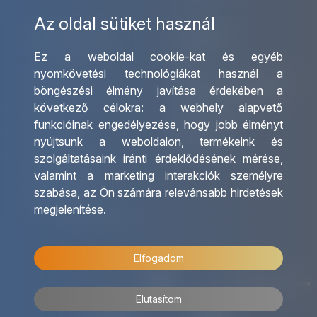
Az oldal sütiket használ
Szolgáltatásaink
Kapcsolat
Ez a weboldal cookie-kat és egyéb
Csoportos utazások
Irodáink
nyomkövetési technológiákat használ a
szervezése
Utazásszervező partnereink
böngészési élmény javítása érdekében a
Egyéni utak szervezése
Viszonteladó Partnereink
következő célokra:
a webhely alapvető
Hajóutak
Partnereinknek
funkcióinak engedélyezése
,
hogy jobb élményt
Üzleti utaztatás
Utazási kérdőív
nyújtsunk a weboldalon
,
termékeink és
Nemzetközi tanár és
Impresszum
szolgáltatásaink iránti érdeklődésének mérése,
diákigazolványok
valamint a marketing interakciók személyre
Letölthető katalógusunk
szabása
,
az Ön számára relevánsabb hirdetések
Ajándékutalvány
megjelenítése
.
OTP Travel kedvezmények
Elfogadom
Elutasítom