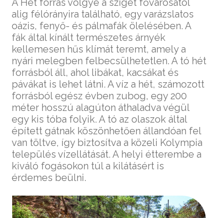
A Hét forrás völgye a sziget fővárosától
alig félórányira található, egy varázslatos
oázis, fenyő- és pálmafák ölelésében. A
fák által kínált természetes árnyék
kellemesen hűs klímát teremt, amely a
nyári melegben felbecsülhetetlen. A tó hét
forrásból áll, ahol libákat, kacsákat és
pávákat is lehet látni. A víz a hét, számozott
forrásból egész évben zubog, egy 200
méter hosszú alagúton áthaladva végül
egy kis tóba folyik. A tó az olaszok által
épített gátnak köszönhetően állandóan fel
van töltve, így biztosítva a közeli Kolympia
település vízellátását. A helyi étterembe a
kiváló fogásokon túl a kilátásért is
érdemes beülni.