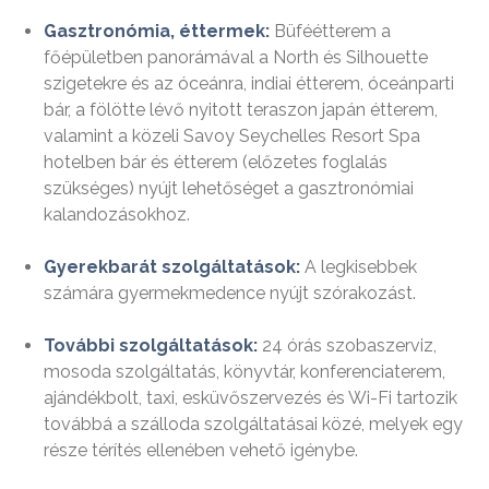
Gasztronómia, éttermek:
Büféétterem a
főépületben panorámával a North és Silhouette
szigetekre és az óceánra, indiai étterem, óceánparti
bár, a fölötte lévő nyitott teraszon japán étterem,
valamint a közeli Savoy Seychelles Resort Spa
hotelben bár és étterem (előzetes foglalás
szükséges) nyújt lehetőséget a gasztronómiai
kalandozásokhoz.
Gyerekbarát szolgáltatások:
A legkisebbek
számára gyermekmedence nyújt szórakozást.
További szolgáltatások:
24 órás szobaszerviz,
mosoda szolgáltatás, könyvtár, konferenciaterem,
ajándékbolt, taxi, esküvőszervezés és Wi-Fi tartozik
továbbá a szálloda szolgáltatásai közé, melyek egy
része térítés ellenében vehető igénybe.