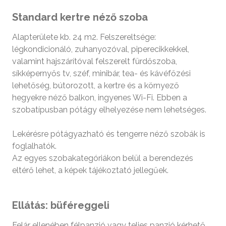
Standard kertre néző szoba
Alapterülete kb. 24 m2. Felszereltsége:
légkondicionáló, zuhanyozóval, piperecikkekkel,
valamint hajszárítóval felszerelt fürdőszoba,
síkképernyős tv, széf, minibár, tea- és kávéfőzési
lehetőség, bútorozott, a kertre és a környező
hegyekre néző balkon, ingyenes Wi-Fi. Ebben a
szobatípusban pótágy elhelyezése nem lehetséges.
Lekérésre pótágyazható és tengerre néző szobák is
foglalhatók.
Az egyes szobakategóriákon belül a berendezés
eltérő lehet, a képek tájékoztató jellegűek.
Ellátás: büféreggeli
Felár ellenében félpanzió vagy teljes panzió kérhető.