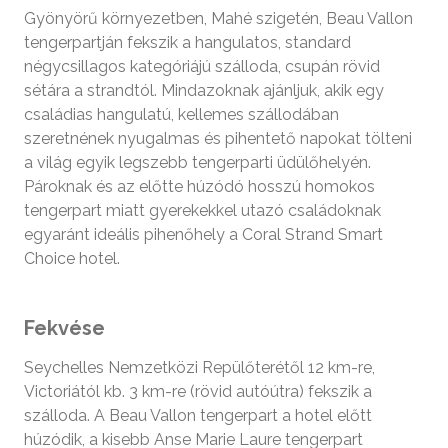
Gyönyörű környezetben, Mahé szigetén, Beau Vallon
tengerpartján fekszik a hangulatos, standard
négycsillagos kategóriájú szálloda, csupán rövid
sétára a strandtól. Mindazoknak ajánljuk, akik egy
családias hangulatú, kellemes szállodában
szeretnének nyugalmas és pihentető napokat tölteni
a világ egyik legszebb tengerparti üdülőhelyén.
Pároknak és az előtte húzódó hosszú homokos
tengerpart miatt gyerekekkel utazó családoknak
egyaránt ideális pihenőhely a Coral Strand Smart
Choice hotel.
Fekvése
Seychelles Nemzetközi Repülőterétől 12 km-re,
Victoriától kb. 3 km-re (rövid autóútra) fekszik a
szálloda. A Beau Vallon tengerpart a hotel előtt
húzódik, a kisebb Anse Marie Laure tengerpart