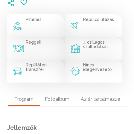
Pihenés
Repülős utazás
Reggeli
4 csillagos
szállodában
Repülőtéri
Nincs
transzfer
idegenvezető
Program
Fotóalbum
Az ár tartalmazza
Jellemzők