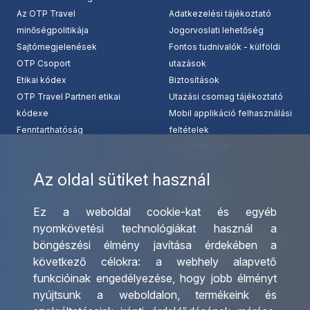
Az OTP Travel
Adatkezelési tájékoztató
minőségpolitikája
Jogorvoslati lehetőség
Sajtómegjelenések
Fontos tudnivalók - külföldi
OTP Csoport
utazások
Etikai kódex
Biztosítások
OTP Travel Partneri etikai
Utazási csomag tájékoztató
kódexe
Mobil applikáció felhasználási
Fenntarthatóság
feltételek
Karrier
Jognyilatkozat
Az oldal sütiket használ
Szolgáltatásaink
Kapcsolat
Ez a weboldal cookie-kat és egyéb
Csoportos utazások
Irodáink
nyomkövetési technológiákat használ a
szervezése
Utazásszervező partnereink
böngészési élmény javítása érdekében a
Egyéni utak szervezése
Viszonteladó Partnereink
következő célokra:
a webhely alapvető
Hajóutak
Partnereinknek
funkcióinak engedélyezése
,
hogy jobb élményt
Üzleti utaztatás
Utazási kérdőív
nyújtsunk a weboldalon
,
termékeink és
Nemzetközi tanár és
Impresszum