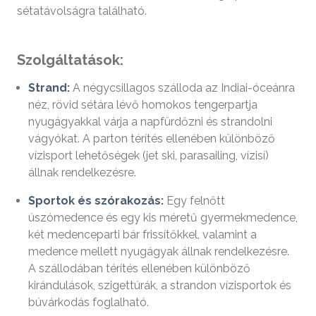
sétatávolságra található.
Szolgáltatások:
Strand:
A négycsillagos szálloda az Indiai-óceánra
néz, rövid sétára lévő homokos tengerpartja
nyugágyakkal várja a napfürdőzni és strandolni
vágyókat. A parton térítés ellenében különböző
vízisport lehetőségek (jet ski, parasailing, vízisí)
állnak rendelkezésre.
Sportok és szórakozás:
Egy felnőtt
úszómedence és egy kis méretű gyermekmedence,
két medenceparti bár frissítőkkel, valamint a
medence mellett nyugágyak állnak rendelkezésre.
A szállodában térítés ellenében különböző
kirándulások, szigettúrák, a strandon vízisportok és
búvárkodás foglalható.