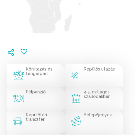
Körutazás és
Repülős utazás
tengerpart
Félpanzió
4-5 csillagos
szállodákban
Repülőtéri
Belépőjegyek
transzfer