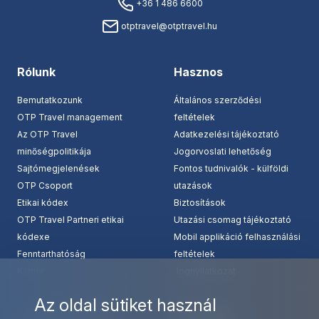
+36 1 486 6600
otptravel@otptravel.hu
Rólunk
Hasznos
Bemutatkozunk
Általános szerződési
OTP Travel management
feltételek
Az OTP Travel
Adatkezelési tájékoztató
minőségpolitikája
Jogorvoslati lehetőség
Sajtómegjelenések
Fontos tudnivalók - külföldi
OTP Csoport
utazások
Etikai kódex
Biztosítások
OTP Travel Partneri etikai
Utazási csomag tájékoztató
kódexe
Mobil applikáció felhasználási
Fenntarthatóság
feltételek
Karrier
Jognyilatkozat
Az oldal sütiket használ
Szolgáltatásaink
Kapcsolat