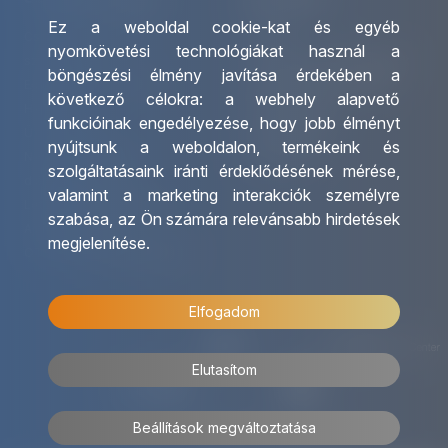
Ez a weboldal cookie-kat és egyéb
Csoportos utazások
Irodáink
nyomkövetési technológiákat használ a
szervezése
Utazásszervező partnereink
böngészési élmény javítása érdekében a
Egyéni utak szervezése
Viszonteladó Partnereink
következő célokra:
a webhely alapvető
Hajóutak
Partnereinknek
funkcióinak engedélyezése
,
hogy jobb élményt
Üzleti utaztatás
Utazási kérdőív
nyújtsunk a weboldalon
,
termékeink és
Nemzetközi tanár és
Impresszum
szolgáltatásaink iránti érdeklődésének mérése,
diákigazolványok
valamint a marketing interakciók személyre
Letölthető katalógusunk
szabása
,
az Ön számára relevánsabb hirdetések
Ajándékutalvány
megjelenítése
.
OTP Travel kedvezmények
Elfogadom
Elutasítom
Beállítások megváltoztatása
© 2026 OTP Travel Minden jog fenntartva