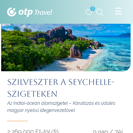
0
SZILVESZTER A SEYCHELLE-
SZIGETEKEN
Az Indiai-óceán álomszigetei – Körutazás és üdülés
magyar nyelvű idegenvezetővel
2 269 000 Ft
-tól/fő
9 nap / 7éj