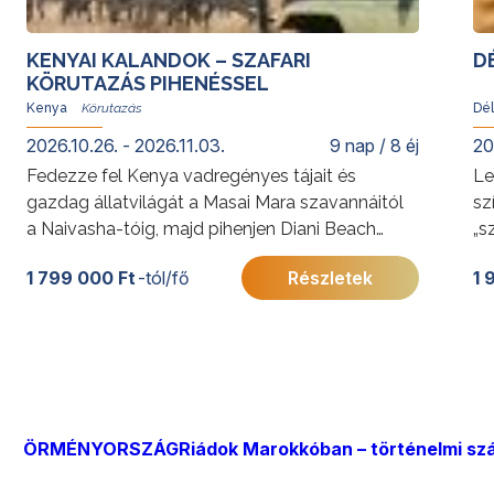
KENYAI KALANDOK – SZAFARI
D
KÖRUTAZÁS PIHENÉSSEL
Kenya
Dél
2026.10.26. - 2026.11.03.
9 nap / 8 éj
20
Fedezze fel Kenya vadregényes tájait és
Le
gazdag állatvilágát a Masai Mara szavannáitól
sz
a Naivasha-tóig, majd pihenjen Diani Beach
„s
álomszép partján! Ez a körutazás felejthetetlen
cs
1 799 000 Ft
-tól/fő
Részletek
1 
élményeket és valódi feltöltődést ígér.
Ro
További érdekességekért Kenyáról kattintson
lá
ide
.
él
az
To
Kö
ka
ÖRMÉNYORSZÁG
Riádok Marokkóban – történelmi szá