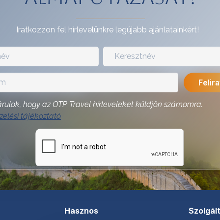
Iratkozzon fel hírlevelünkre legújabb ajánlatainkért!
rulok, hogy az OTP Travel hírleveleket küldjön számomra.
elési tájékoztató
Hasznos
Szolgál