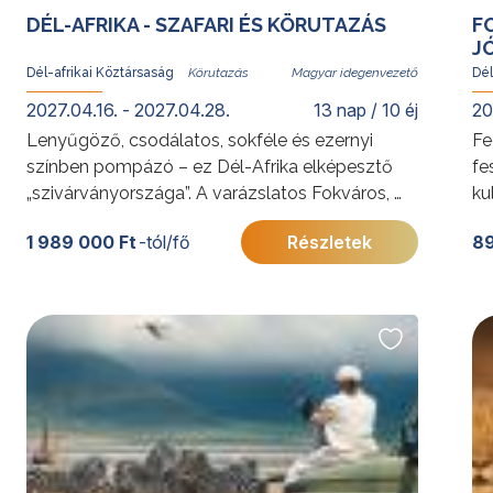
DÉL-AFRIKA - SZAFARI ÉS KÖRUTAZÁS
F
J
Dél-afrikai Köztársaság
Magyar idegenvezető
Dél
2027.04.16. - 2027.04.28.
13 nap / 10 éj
20
Lenyűgöző, csodálatos, sokféle és ezernyi
Fe
színben pompázó – ez Dél-Afrika elképesztő
fe
„szivárványországa”. A varázslatos Fokváros, a
ku
csodálatos Kruger Nemzeti Park, a Garden
iz
1 989 000 Ft
-tól/fő
Részletek
89
Route festői, part menti útvonala, a természeti
a 
látnivalók, a szafari élmények és a városok
To
életre szóló élményekkel örvendeztetik meg
Kö
az utazót.
ka
További érdekességekért a Dél-afrikai
Köztársaságról
kattintson
ide
.