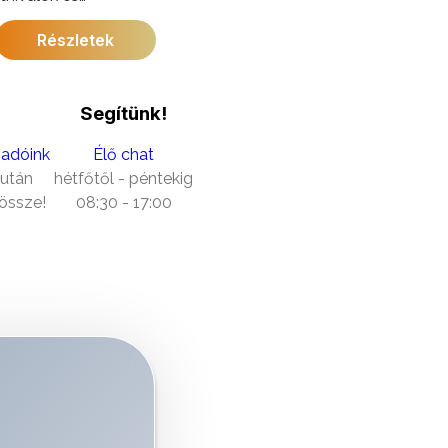
felejthetetlenné ezt
Részletek
Dél-afrikai
Segítünk!
sadóink
Élő chat
 után
hétfőtől - péntekig
 össze!
08:30 - 17:00