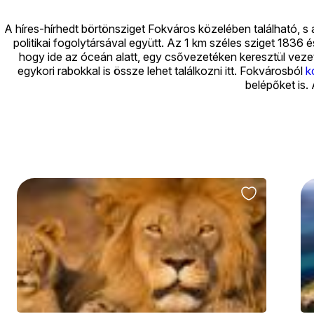
A híres-hírhedt börtönsziget Fokváros közelében található, 
politikai fogolytársával együtt. Az 1 km széles sziget 1836
hogy ide az óceán alatt, egy csővezetéken keresztül vezette
egykori rabokkal is össze lehet találkozni itt. Fokvárosból
k
belépőket is.