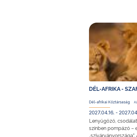
DÉL-AFRIKA - SZ
Dél-afrikai Köztársaság
2027.04.16. - 2027.04
Lenyűgöző, csodálato
színben pompázó – e
„szivárványországa”. 