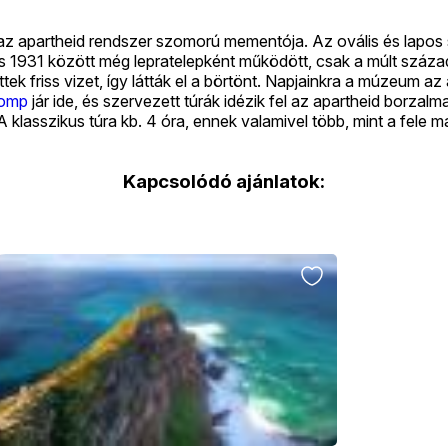
s az apartheid rendszer szomorú mementója. Az ovális és lapos
 és 1931 között még lepratelepként működött, csak a múlt száza
k friss vizet, így látták el a börtönt. Napjainkra a múzeum az 
omp
jár ide, és szervezett túrák idézik fel az apartheid borza
 A klasszikus túra kb. 4 óra, ennek valamivel több, mint a fele 
Kapcsolódó ajánlatok: