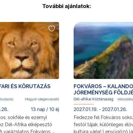
További ajánlatok:
AFARI ÉS KÖRUTAZÁS
FOKVÁROS – KALANDO
JÓREMÉNYSÉG FÖLDJ
Magyar idegenvezető
Dél-afrikai Köztársaság
.28.
13 nap / 10 éj
2027.01.19. - 2027.01.26.
s, sokféle és ezernyi
Fedezze fel Fokváros soksz
z Dél-Afrika elképesztő
festői tájak, különleges él
A varázslatos Fokváros, a
kultúra várja! Lenyűgöző lá