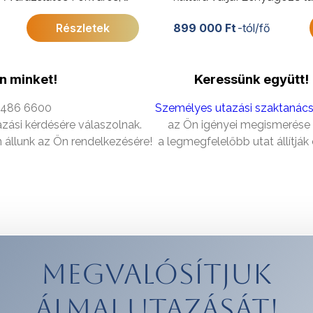
mzeti Park, a Garden
izgalmas programok teszik 
Részletek
899 000 Ft
-tól/fő
nti útvonala, a természeti
a dél-afrikai utazást.
 élmények és a városok
További érdekességekért a 
kkel örvendeztetik meg
Köztársaságról
n minket!
Keressünk együtt!
kattintson
ide
.
ért a Dél-afrikai
1 486 6600
Személyes utazási szaktanác
zási kérdésére válaszolnak.
az Ön igényei megismerése
állunk az Ön rendelkezésére!
a legmegfelelőbb utat állítják
Megvalósítjuk
álmai utazását!