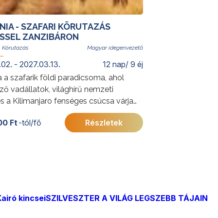
IA - SZAFARI KÖRUTAZÁS
SSEL ZANZIBÁRON
Magyar idegenvezető
02. - 2027.03.13.
12 nap/ 9 éj
 a szafarik földi paradicsoma, ahol
ő vadállatok, világhírű nemzeti
s a Kilimanjaro fenséges csúcsa várja
zet szerelmeseit. Fedezze fel a
00 Ft
-tól/fő
Részletek
i szavannáit és a Ngorongoro-kráter
lló élővilágát velünk!
 érdekességekért Tanzániáról
on
ide
.
airó kincsei
SZILVESZTER A VILÁG LEGSZEBB TÁJAIN