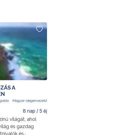
ZÁS A
ÉN
Magyar idegenvezető
8 nap / 5 éj
ínű világát, ahol
ővilág és gazdag
tnivalók és