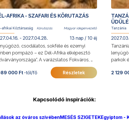
ÉL-AFRIKA - SZAFARI ÉS KÖRUTAZÁS
TANZÁN
ÜDÜLÉ
-afrikai Köztársaság
Magyar idegenvezető
Tanzánia
27.04.16. - 2027.04.28.
13 nap / 10 éj
2027.03.
nyűgöző, csodálatos, sokféle és ezernyi
Tanzánia
ínben pompázó – ez Dél-Afrika elképesztő
lenyűgöz
zivárványországa”. A varázslatos Fokváros, a
parkok é
odálatos Kruger Nemzeti Park, a Garden
a termés
989 000 Ft
-tól/fő
Részletek
2 129 0
ute festői, part menti útvonala, a természeti
Serenget
tnivalók, a szafari élmények és a városok
egyedülá
etre szóló élményekkel örvendeztetik meg
További
 utazót.
kattints
Kapcsolódó inspirációk:
vábbi érdekességekért a Dél-afrikai
ztársaságról
ttintson
ide
.
llások az óváros szívében
MESÉS SZIGETEK
Egyiptom - K