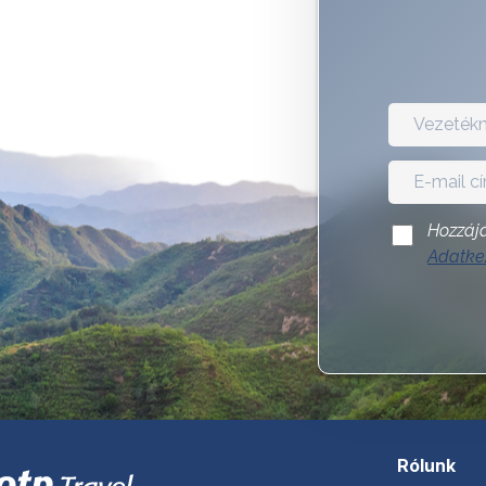
Hozzájá
Adatkez
Rólunk