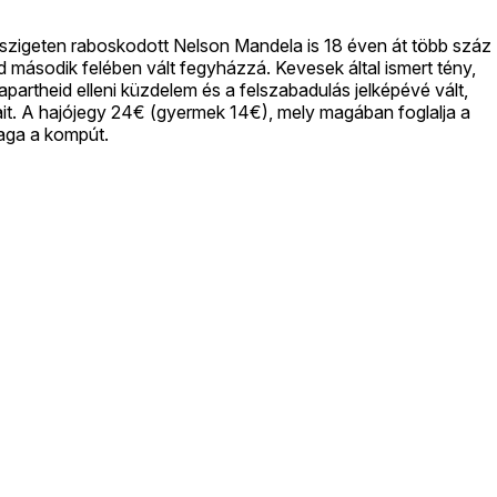
 szigeten raboskodott Nelson Mandela is 18 éven át több száz
d második felében vált fegyházzá. Kevesek által ismert tény,
apartheid elleni küzdelem és a felszabadulás jelképévé vált,
lmait. A hajójegy 24€ (gyermek 14€), mely magában foglalja a
maga a kompút.