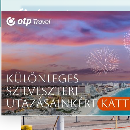
Csoportos utazások
Élmény