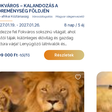
OKVÁROS – KALANDOZÁS A
ÓREMÉNYSÉG FÖLDJÉN
-afrikai Köztársaság
Magyar idegenvezető
27.01.19. - 2027.01.26.
8 nap / 5 éj
dezze fel Fokváros sokszínű világát, ahol
stői tájak, különleges élővilág és gazdag
ltúra várja! Lenyűgöző látnivalók és
galmas programok teszik felejthetetlenné ezt
9 000 Ft
-tól/fő
Részletek
dél-afrikai utazást.
vábbi érdekességekért a Dél-afrikai
ztársaságról
ttintson
ide
.