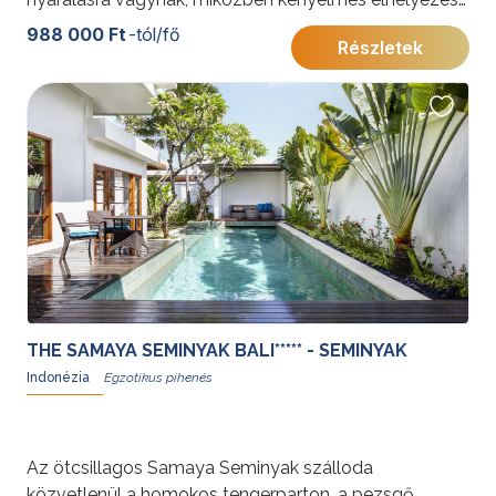
keresnek tanjung benoa pezsgő üdülőhelyén.
988 000 Ft
-tól/fő
Részletek
THE SAMAYA SEMINYAK BALI***** - SEMINYAK
Indonézia
Az ötcsillagos Samaya Seminyak szálloda
közvetlenül a homokos tengerparton, a pezsgő