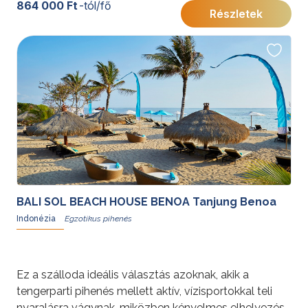
Nusa Dua szívében.
864 000 Ft
-tól/fő
Részletek
BALI SOL BEACH HOUSE BENOA Tanjung Benoa
Indonézia
Ez a szálloda ideális választás azoknak, akik a
tengerparti pihenés mellett aktív, vízisportokkal teli
nyaralásra vágynak, miközben kényelmes elhelyezést