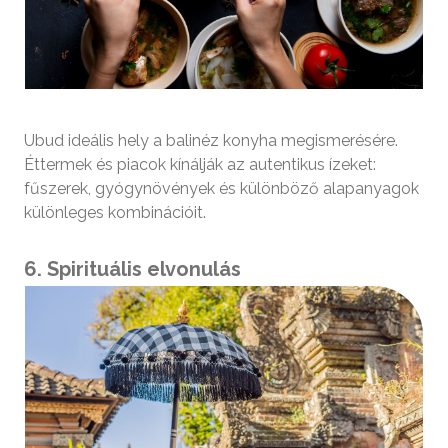
Ubud ideális hely a balinéz konyha megismerésére.
Éttermek és piacok kínálják az autentikus ízeket:
fűszerek, gyógynövények és különböző alapanyagok
különleges kombinációit.
6. Spirituális elvonulás