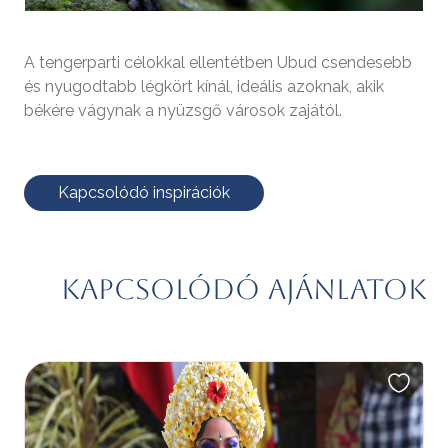
A tengerparti célokkal ellentétben Ubud csendesebb
és nyugodtabb légkört kínál, ideális azoknak, akik
békére vágynak a nyüzsgő városok zajától.
Kapcsolódó inspirációk
Kapcsolódó ajánlatok