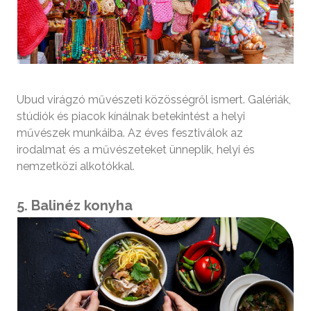
Ubud virágzó művészeti közösségről ismert. Galériák,
stúdiók és piacok kínálnak betekintést a helyi
művészek munkáiba. Az éves fesztiválok az
irodalmat és a művészeteket ünneplik, helyi és
nemzetközi alkotókkal.
5. Balinéz konyha