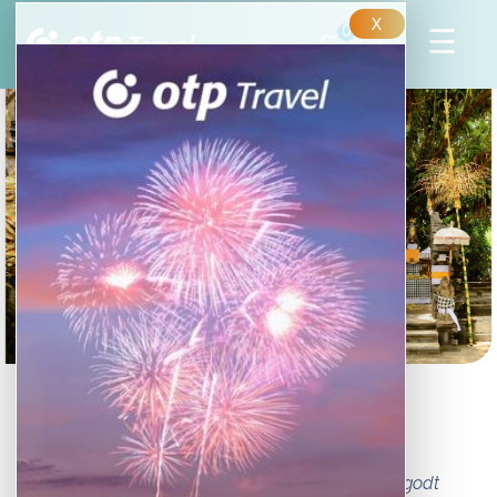
X
0
7 ok amiért Ubudot
válasszuk
Ubud népszerű célpont azok számára, akik nyugodt