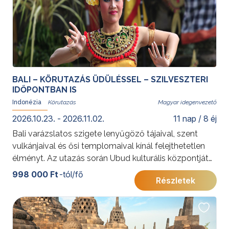
BALI – KÖRUTAZÁS ÜDÜLÉSSEL – SZILVESZTERI
IDŐPONTBAN IS
Indonézia
Magyar idegenvezető
2026.10.23. - 2026.11.02.
11 nap / 8 éj
Bali varázslatos szigete lenyűgöző tájaival, szent
vulkánjaival és ősi templomaival kínál felejthetetlen
élményt. Az utazás során Ubud kulturális központjától
a rizsföldekig és sziklatemplomokig fedezheti fel a
998 000 Ft
-tól/fő
Részletek
balinéz hagyományok és a természet harmóniáját.
Kedvelt körutazásunk szilveszteri időpontban is
foglalható gazdag programokkal és az árban foglalt
szilveszteri vacsorával. A weboldalon feltüntetett