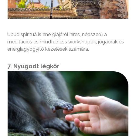
Ubud spirituális energiájáról híres, népszerű a
meditációs és mindfulness workshopok, jógaórák és
energiagyógyító kezelések számára.
7. Nyugodt légkör