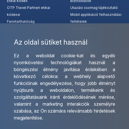
Etikai kódex
Biztosítások
OTP Travel Partneri etikai
Utazási csomag tájékoztató
kódexe
Mobil applikáció felhasználási
Fenntarthatóság
feltételek
Karrier
Jognyilatkozat
Az oldal sütiket használ
Szolgáltatásaink
Kapcsolat
Ez a weboldal cookie-kat és egyéb
Csoportos utazások
Irodáink
nyomkövetési technológiákat használ a
szervezése
Utazásszervező partnereink
böngészési élmény javítása érdekében a
Egyéni utak szervezése
Viszonteladó Partnereink
következő célokra:
a webhely alapvető
Hajóutak
Partnereinknek
funkcióinak engedélyezése
,
hogy jobb élményt
Üzleti utaztatás
Utazási kérdőív
nyújtsunk a weboldalon
,
termékeink és
Nemzetközi tanár és
Impresszum
szolgáltatásaink iránti érdeklődésének mérése,
diákigazolványok
valamint a marketing interakciók személyre
Letölthető katalógusunk
szabása
,
az Ön számára relevánsabb hirdetések
Ajándékutalvány
megjelenítése
.
OTP Travel kedvezmények