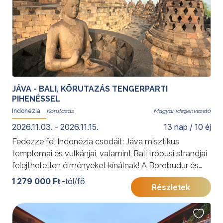
irányár a legkedvezőbb árú időpont részvételi díja. Az
árak részleteiről az időpont kiválasztását követően
tájékozódhat.
További érdekességekért Indonéziáról kattintson
ide
.
JÁVA - BALI, KÖRUTAZÁS TENGERPARTI
PIHENÉSSEL
Indonézia
Magyar idegenvezető
2026.11.03. - 2026.11.15.
13 nap / 10 éj
Fedezze fel Indonézia csodáit: Jáva misztikus
templomai és vulkánjai, valamint Bali trópusi strandjai
felejthetetlen élményeket kínálnak! A Borobudur és
Prambanan szentélyeitől a Bromo vulkán látványáig,
1 279 000 Ft
-tól/fő
Részletek
végül Bali nyugalmáig ez az utazás a kultúra és a
természet tökéletes harmóniáját tárja Ön elé.
További érdekességekért Indonéziáról kattintson
ide
.