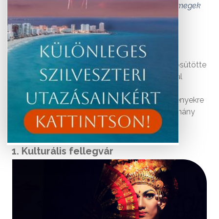
visszavonulásra vágynak, távol a tengerparti tömegek
nyüzsgésétől.
Amikor nyaralást tervezünk, Bali homokos, napsütötte
tengerpartja vonzó lehet, azonban Ubud sokkal
változatosabb élményeket kínál. A jógára,
meditációra, spa kezelésekre és kulturális élményekre
vágyók fellegvára Ubud. Összegyűjtöttünk néhány
okot, amiért érdemes Ubudot választani.
1. Kulturális fellegvár