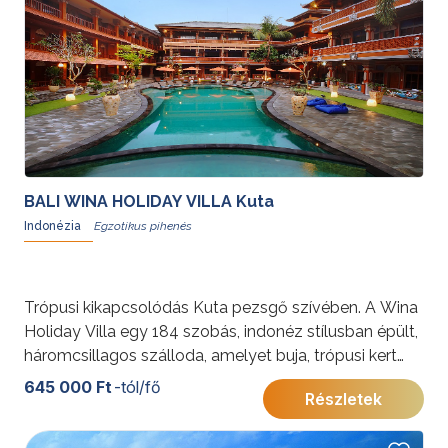
BALI WINA HOLIDAY VILLA Kuta
Indonézia
Trópusi kikapcsolódás Kuta pezsgő szívében. A Wina
Holiday Villa egy 184 szobás, indonéz stílusban épült,
háromcsillagos szálloda, amelyet buja, trópusi kert
ölel körül.
645 000 Ft
-tól/fő
Részletek