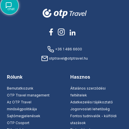
+36 1 486 6600
otptravel@otptravel.hu
Rólunk
Hasznos
Bemutatkozunk
Általános szerződési
OTP Travel management
feltételek
Az OTP Travel
Adatkezelési tájékoztató
minőségpolitikája
Jogorvoslati lehetőség
Sajtómegjelenések
Fontos tudnivalók - külföldi
OTP Csoport
utazások