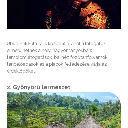
Ubud Bali kulturális központja, ahol a látogatók
elmerülhetnek a helyi hagyományokban:
templomlátogatások, balinéz főzőtanfolyamok,
táncelőadások és a piacok felfedezése várja az
érdeklődőket.
2. Gyönyörű természet