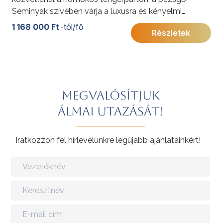
Seminyak szívében várja a luxusra és kényelmi
szolgáltatásokra vágyó vendégeket.
1 168 000 Ft
-tól/fő
Részletek
Megvalósítjuk
álmai utazását!
Iratkozzon fel hírlevelünkre legújabb ajánlatainkért!