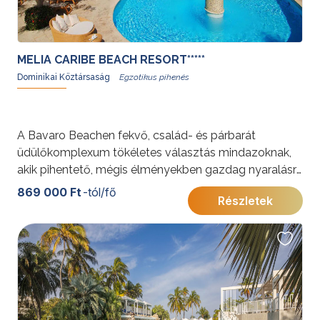
MELIA CARIBE BEACH RESORT*****
Dominikai Köztársaság
A Bavaro Beachen fekvő, család- és párbarát
üdülőkomplexum tökéletes választás mindazoknak,
akik pihentető, mégis élményekben gazdag nyaralásra
vágynak. A vízi parkkal, változatos programokkal és
869 000 Ft
-tól/fő
Részletek
gasztronómiai kínálattal rendelkező szálloda minden
korosztály számára felejthetetlen kikapcsolódást
kínál.