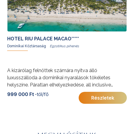
HOTEL RIU PALACE MACAO*****
Dominikai Köztársaság
A kizárólag felnőttek számára nyitva álló
luxusszálloda a dominikai nyaralások tökéletes
helyszíne. Páratlan elhelyezkedése, all inclusive
szolgáltatásai és prémium kényelme ideális választás
999 000 Ft
-tól/fő
Részletek
pároknak és baráti társaságoknak egyaránt.