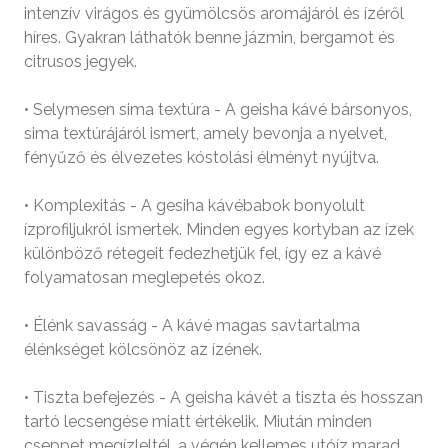
intenzív virágos és gyümölcsös aromájáról és ízéről
híres. Gyakran láthatók benne jázmin, bergamot és
citrusos jegyek.
• Selymesen sima textúra - A geisha kávé bársonyos,
sima textúrájáról ismert, amely bevonja a nyelvet,
fényűző és élvezetes kóstolási élményt nyújtva.
• Komplexitás - A gesiha kávébabok bonyolult
ízprofiljukról ismertek. Minden egyes kortyban az ízek
különböző rétegeit fedezhetjük fel, így ez a kávé
folyamatosan meglepetés okoz.
• Élénk savasság - A kávé magas savtartalma
élénkséget kölcsönöz az ízének.
• Tiszta befejezés - A geisha kávét a tiszta és hosszan
tartó lecsengése miatt értékelik. Miután minden
cseppet megízleltél, a végén kellemes utóíz marad.