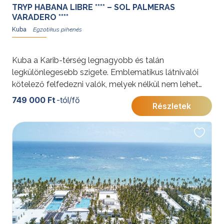
TRYP HABANA LIBRE **** – SOL PALMERAS
VARADERO ****
Kuba
Kuba a Karib-térség legnagyobb és talán
legkülönlegesebb szigete. Emblematikus látnivalói
kötelező felfedezni valók, melyek nélkül nem lehet
igazi egy kubai utazás.
749 000 Ft
-tól/fő
Részletek