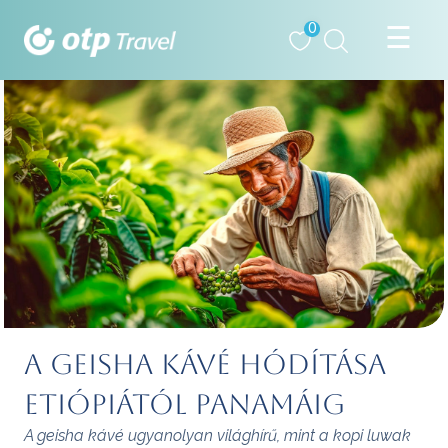
0
A geisha kávé hódítása
Etiópiától Panamáig
A geisha kávé ugyanolyan világhírű, mint a kopi luwak