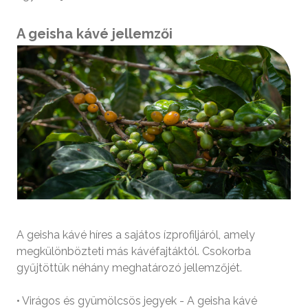
A geisha kávé jellemzői
A geisha kávé híres a sajátos ízprofiljáról, amely
megkülönbözteti más kávéfajtáktól. Csokorba
gyűjtöttük néhány meghatározó jellemzőjét.
• Virágos és gyümölcsös jegyek - A geisha kávé