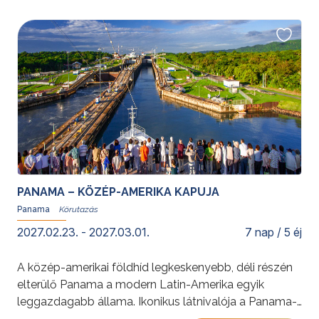
PANAMA – KÖZÉP-AMERIKA KAPUJA
Panama
2027.02.23. - 2027.03.01.
7 nap / 5 éj
A közép-amerikai földhíd legkeskenyebb, déli részén
elterülő Panama a modern Latin-Amerika egyik
leggazdagabb állama. Ikonikus látnivalója a Panama-
csatorna, melynek kalandos megépítése 110 éve