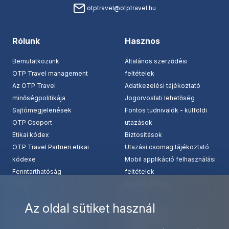
otptravel@otptravel.hu
Rólunk
Hasznos
Bemutatkozunk
Általános szerződési
OTP Travel management
feltételek
Az OTP Travel
Adatkezelési tájékoztató
minőségpolitikája
Jogorvoslati lehetőség
Sajtómegjelenések
Fontos tudnivalók - külföldi
OTP Csoport
utazások
Etikai kódex
Biztosítások
OTP Travel Partneri etikai
Utazási csomag tájékoztató
kódexe
Mobil applikáció felhasználási
Fenntarthatóság
feltételek
Karrier
Jognyilatkozat
Az oldal sütiket használ
Szolgáltatásaink
Kapcsolat