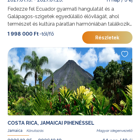
Fedezze fel Ecuador gyarmati hangulatát és a
Galápagos-szigetek egyedülálló élővilágát, ahol
természet és kultúra páratlan harmóniában találkozik
– életre szóló élmény várja!
1 998 000 Ft
-tól/fő
Részletek
További érdekességekért Ecuadorról kattintson
ide
.
COSTA RICA, JAMAICAI PIHENÉSSEL
Jamaica
Magyar idegenvezető