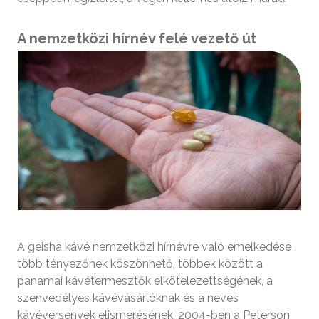
A nemzetközi hírnév felé vezető út
A geisha kávé nemzetközi hírnévre való emelkedése
több tényezőnek köszönhető, többek között a
panamai kávétermesztők elkötelezettségének, a
szenvedélyes kávévásárlóknak és a neves
kávéversenyek elismerésének. 2004-ben a Peterson