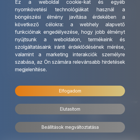
Ez a weboldal cookie-kat és egyéb
Csoportos utazások
Irodáink
nyomkövetési technológiákat használ a
szervezése
Utazásszervező partnereink
böngészési élmény javítása érdekében a
Egyéni utak szervezése
Viszonteladó Partnereink
következő célokra:
a webhely alapvető
Hajóutak
Partnereinknek
funkcióinak engedélyezése
,
hogy jobb élményt
Üzleti utaztatás
Utazási kérdőív
nyújtsunk a weboldalon
,
termékeink és
Nemzetközi tanár és
Impresszum
szolgáltatásaink iránti érdeklődésének mérése,
diákigazolványok
valamint a marketing interakciók személyre
Letölthető katalógusunk
szabása
,
az Ön számára relevánsabb hirdetések
Ajándékutalvány
megjelenítése
.
OTP Travel kedvezmények
Elfogadom
Elutasítom
Beállítások megváltoztatása
© 2026 OTP Travel Minden jog fenntartva