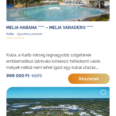
MELIA HABANA ***** – MELIA VARADERO *****
Kuba
Kuba, a Karib-térség legnagyobb szigetének
emblematikus látnivaló kötelező felfedezni valók,
melyek nélkül nem lehet igazi egy kubai utazás.
Azonban a pöfögő, amerikai autómatuzsálemek, a
999 000 Ft
-tól/fő
Részletek
szivar és a rum, a salsára ringó csípők és a
paradicsomi strandok mellett sokkal többet lát az, aki
megkarcolja a felszínt és felfedezi a vidék szépségeit
is.