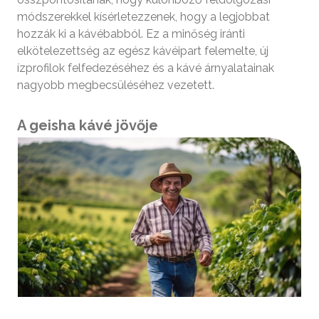
módszerekkel kísérletezzenek, hogy a legjobbat
hozzák ki a kávébabból. Ez a minőség iránti
elkötelezettség az egész kávéipart felemelte, új
ízprofilok felfedezéséhez és a kávé árnyalatainak
nagyobb megbecsüléséhez vezetett.
A geisha kávé jövője