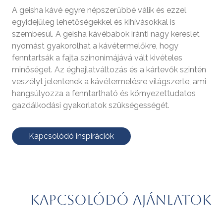
A geisha kávé egyre népszerűbbé válik és ezzel
egyidejűleg lehetőségekkel és kihívásokkal is
szembesül. A geisha kávébabok iránti nagy kereslet
nyomást gyakorolhat a kávétermelőkre, hogy
fenntartsák a fajta szinonimájává vált kivételes
minőséget. Az éghajlatváltozás és a kártevők szintén
veszélyt jelentenek a kávétermelésre világszerte, ami
hangsúlyozza a fenntartható és környezettudatos
gazdálkodási gyakorlatok szükségességét.
Kapcsolódó inspirációk
Kapcsolódó ajánlatok