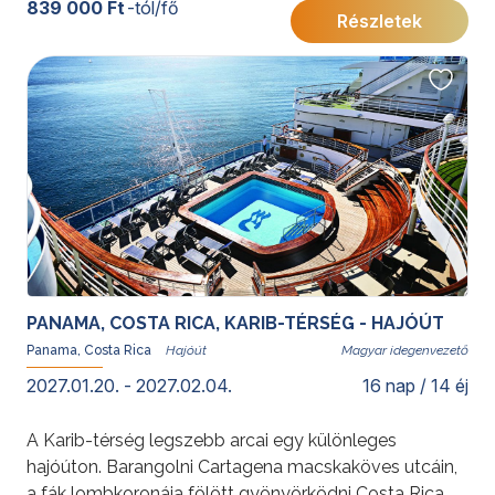
839 000 Ft
-tól/fő
Részletek
határozza meg a kereskedelmi hajózást az egész
világon. Égbetörő felhőkarcolók és buja esőerdők,
fantasztikus állat- és növényvilág éppúgy
megtalálhatók ebben a karibi országban, mint az
érintetlen partszakaszok és a paradicsomi szigetvilág.
Fedezze fel velünk Panama legszebb látnivalóit egy
kellemes tempójú, egyetlen szálláshelyre épülő
utazás során, amely Panamaváros pezsgő
hangulatát, a világhírű Panama-csatornát és a trópusi
természet különleges világát egyaránt bemutatja.
PANAMA, COSTA RICA, KARIB-TÉRSÉG - HAJÓÚT
Panama, Costa Rica
Magyar idegenvezető
2027.01.20. - 2027.02.04.
16 nap / 14 éj
A Karib-térség legszebb arcai egy különleges
hajóúton. Barangolni Cartagena macskaköves utcáin,
a fák lombkoronája fölött gyönyörködni Costa Rica