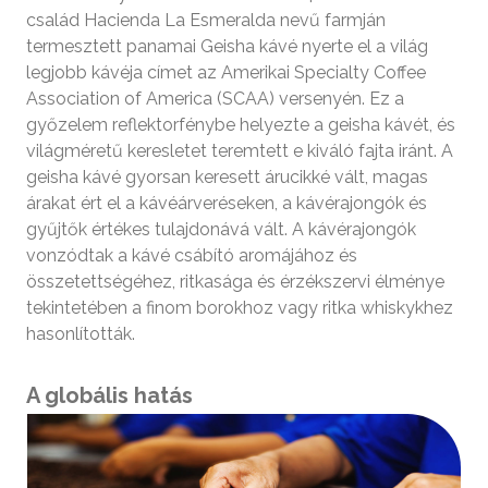
család Hacienda La Esmeralda nevű farmján
termesztett panamai Geisha kávé nyerte el a világ
legjobb kávéja címet az Amerikai Specialty Coffee
Association of America (SCAA) versenyén. Ez a
győzelem reflektorfénybe helyezte a geisha kávét, és
világméretű keresletet teremtett e kiváló fajta iránt. A
geisha kávé gyorsan keresett árucikké vált, magas
árakat ért el a kávéárveréseken, a kávérajongók és
gyűjtők értékes tulajdonává vált. A kávérajongók
vonzódtak a kávé csábító aromájához és
összetettségéhez, ritkasága és érzékszervi élménye
tekintetében a finom borokhoz vagy ritka whiskykhez
hasonlították.
A globális hatás