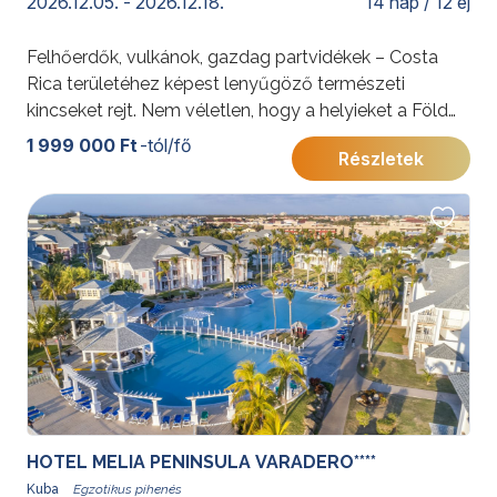
2026.12.05. - 2026.12.18.
14 nap / 12 éj
Felhőerdők, vulkánok, gazdag partvidékek – Costa
Rica területéhez képest lenyűgöző természeti
kincseket rejt. Nem véletlen, hogy a helyieket a Föld
egyik legboldogabb országának lakói között tartják
1 999 000 Ft
-tól/fő
Részletek
számon. Utazásunk Panamavárost is érinti, majd
pihenéssel zárul Jamaica vibráló karibi szigetén.
További érdekességekért Costa Ricáról kattintson
ide
.
HOTEL MELIA PENINSULA VARADERO****
Kuba