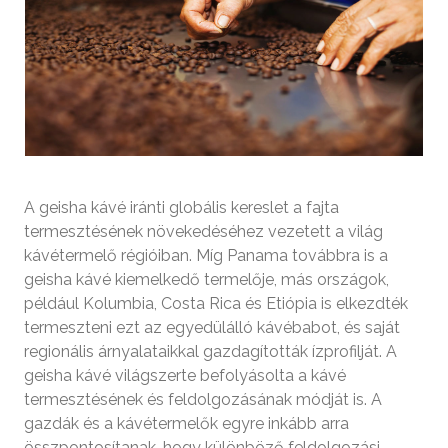
A geisha kávé iránti globális kereslet a fajta
termesztésének növekedéséhez vezetett a világ
kávétermelő régióiban. Míg Panama továbbra is a
geisha kávé kiemelkedő termelője, más országok,
például Kolumbia, Costa Rica és Etiópia is elkezdték
termeszteni ezt az egyedülálló kávébabot, és saját
regionális árnyalataikkal gazdagították ízprofilját. A
geisha kávé világszerte befolyásolta a kávé
termesztésének és feldolgozásának módját is. A
gazdák és a kávétermelők egyre inkább arra
összpontosítanak, hogy különböző feldolgozási