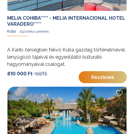
MELIA COHIBA***** - MELIA INTERNACIONAL HOTEL
VARADERO*****
Kuba
A Karib-térségben fekvő
Kuba
gazdag történelmével,
lenyűgöző tájaival és egyedülálló kulturális
hagyományaival csalogat.
810 000 Ft
-tól/fő
Részletek