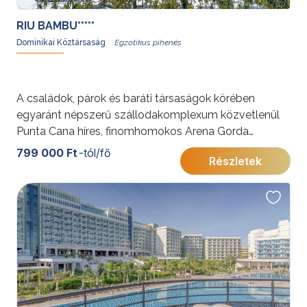
RIU BAMBU*****
Dominikai Köztársaság
A családok, párok és baráti társaságok körében
egyaránt népszerű szállodakomplexum közvetlenül
Punta Cana híres, finomhomokos Arena Gorda
tengerpartján helyezkedik el.
799 000 Ft
-tól/fő
Részletek