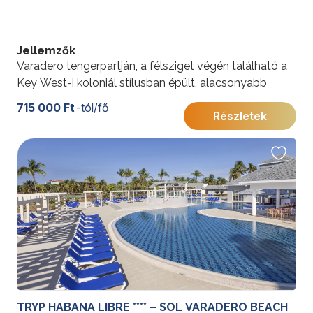
Jellemzők
Varadero tengerpartján, a félsziget végén található a
Key West-i koloniál stílusban épült, alacsonyabb
épületekből álló helyi besorolás szerinti ötcsillagos all
715 000 Ft
-tól/fő
Részletek
inclusive szálloda. Elsősorban gyermekes
családoknak ajánlott speciális szolgáltatásai és
családi ajánlatai miatt. Ugyanakkor a szálloda egy
Adults Only részleget is kialakított a 18 éven felüli,
nyugodt pihenést kedvelő párok és nászutasok, baráti
társaságok részére.
TRYP HABANA LIBRE **** – SOL VARADERO BEACH