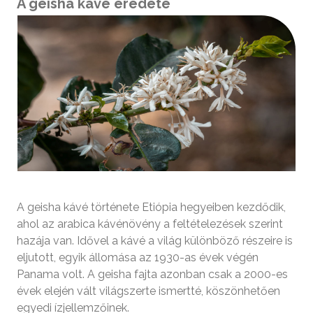
A geisha kávé eredete
A geisha kávé története Etiópia hegyeiben kezdődik,
ahol az arabica kávénövény a feltételezések szerint
hazája van. Idővel a kávé a világ különböző részeire is
eljutott, egyik állomása az 1930-as évek végén
Panama volt. A geisha fajta azonban csak a 2000-es
évek elején vált világszerte ismertté, köszönhetően
egyedi ízjellemzőinek.