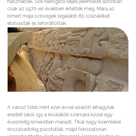
használnak. Sok hieroglifa teljes jelentését azonban
csak az 1970-es években értették meg. Mára az
ismert maja szövegek legalább 85 százalékát
elolvasták és lefordították.
A várost több mint ezer évvel ezelőtt elhagyták
eredeti lakói, így a kívülállók számára közel egy
évezredig ismeretlen maradt. Tikal nagy kőemlékei
évszázadokig pusztultak, majd fokozatosan