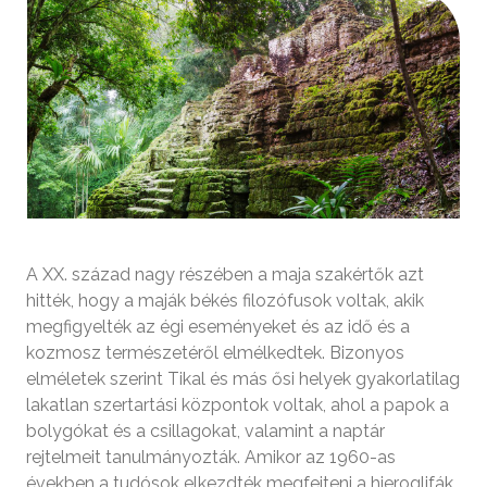
A XX. század nagy részében a maja szakértők azt
hitték, hogy a maják békés filozófusok voltak, akik
megfigyelték az égi eseményeket és az idő és a
kozmosz természetéről elmélkedtek. Bizonyos
elméletek szerint Tikal és más ősi helyek gyakorlatilag
lakatlan szertartási központok voltak, ahol a papok a
bolygókat és a csillagokat, valamint a naptár
rejtelmeit tanulmányozták. Amikor az 1960-as
években a tudósok elkezdték megfejteni a hieroglifák