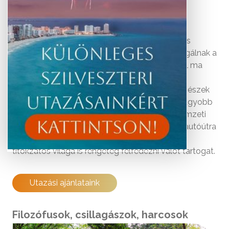
Több évtizedes intenzív kutatás után Mexikó és
Közép-Amerika ősi romjai új ismeretekkel szolgálnak a
Kolumbusz előtti kultúráról. A guatemalai Tikal ma
látható romjai, bár csodálatosak, az eredeti
városállamnak csak töredékét képviselik. A régészek
szerint fénykorában Tikal "belvárosa" sokkal nagyobb
volt. Tikal nagy részét - a guatemalai Tikal Nemzeti
Park szívét, a mai Flores városától egy órányi autóútra
északkeletre – még nem tárták fel és a maják
titokzatos világa is rengeteg felfedezni valót tartogat.
Utazási ajánlataink
Filozófusok, csillagászok, harcosok