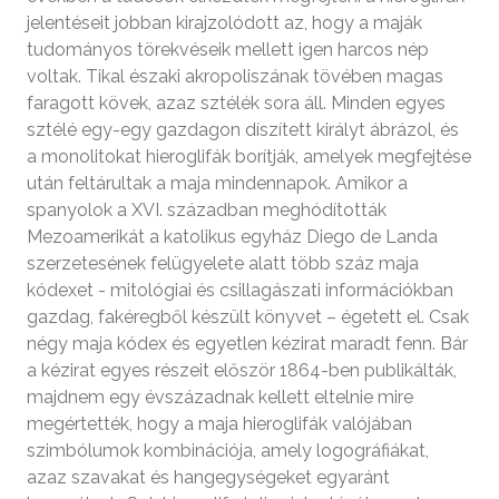
jelentéseit jobban kirajzolódott az, hogy a maják
tudományos törekvéseik mellett igen harcos nép
voltak. Tikal északi akropoliszának tövében magas
faragott kövek, azaz sztélék sora áll. Minden egyes
sztélé egy-egy gazdagon díszített királyt ábrázol, és
a monolitokat hieroglifák borítják, amelyek megfejtése
után feltárultak a maja mindennapok. Amikor a
spanyolok a XVI. században meghódították
Mezoamerikát a katolikus egyház Diego de Landa
szerzetesének felügyelete alatt több száz maja
kódexet - mitológiai és csillagászati információkban
gazdag, fakéregből készült könyvet – égetett el. Csak
négy maja kódex és egyetlen kézirat maradt fenn. Bár
a kézirat egyes részeit először 1864-ben publikálták,
majdnem egy évszázadnak kellett eltelnie mire
megértették, hogy a maja hieroglifák valójában
szimbólumok kombinációja, amely logográfiákat,
azaz szavakat és hangegységeket egyaránt