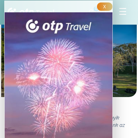
X
0
A maják titkai – Tikal
David Stuart maja kutató szerint Tikal a világ egyik
leglenyűgözőbb régészeti lelőhelye. Tartson velünk az
ősi Guatemalába!