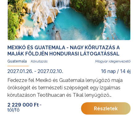
Mexikóról pedig
ide
.
MEXIKÓ ÉS GUATEMALA - NAGY KÖRUTAZÁS A
MAJÁK FÖLDJÉN HONDURASI LÁTOGATÁSSAL
Guatemala
Magyar idegenvezető
2027.01.26. - 2027.02.10.
16 nap / 14 éj
Fedezze fel Mexikó és Guatemala lenyűgöző maja
örökségét és természeti szépségeit egy izgalmas
körutazáson Teotihuacan és Tikal lenyűgöző
romvárosaitól a régió mai kultúrájáig. Ősi civilizációk,
2 229 000 Ft
-
Részletek
tól/fő
bájos kisvárosok és különleges élmények várják!
További érdekességekért Mexikóról kattintson
ide
.