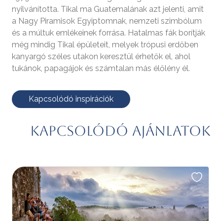
nyilvánította. Tikal ma Guatemalának azt jelenti, amit
a Nagy Piramisok Egyiptomnak, nemzeti szimbólum
és a múltuk emlékeinek forrása. Hatalmas fák borítják
még mindig Tikal épületeit, melyek trópusi erdőben
kanyargó széles utakon keresztül érhetők el, ahol
tukánok, papagájok és számtalan más élőlény él.
Kapcsolódó inspirációk
Kapcsolódó ajánlatok