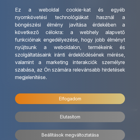
Szolgáltatásaink
Kapcsolat
Ez a weboldal cookie-kat és egyéb
Csoportos utazások
Irodáink
nyomkövetési technológiákat használ a
szervezése
Utazásszervező partnereink
böngészési élmény javítása érdekében a
Egyéni utak szervezése
Viszonteladó Partnereink
következő célokra:
a webhely alapvető
Hajóutak
Partnereinknek
funkcióinak engedélyezése
,
hogy jobb élményt
Üzleti utaztatás
Utazási kérdőív
nyújtsunk a weboldalon
,
termékeink és
Nemzetközi tanár és
Impresszum
szolgáltatásaink iránti érdeklődésének mérése,
diákigazolványok
valamint a marketing interakciók személyre
Letölthető katalógusunk
szabása
,
az Ön számára relevánsabb hirdetések
Ajándékutalvány
megjelenítése
.
OTP Travel kedvezmények
Elfogadom
Elutasítom
Beállítások megváltoztatása
© 2026 OTP Travel Minden jog fenntartva