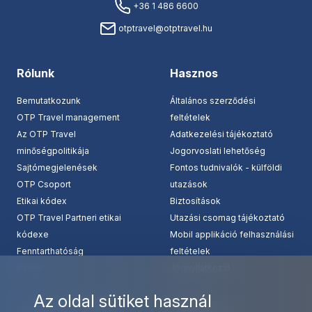
+36 1 486 6600
otptravel@otptravel.hu
Rólunk
Hasznos
Bemutatkozunk
Általános szerződési
OTP Travel management
feltételek
Az OTP Travel
Adatkezelési tájékoztató
minőségpolitikája
Jogorvoslati lehetőség
Sajtómegjelenések
Fontos tudnivalók - külföldi
OTP Csoport
utazások
Etikai kódex
Biztosítások
OTP Travel Partneri etikai
Utazási csomag tájékoztató
kódexe
Mobil applikáció felhasználási
Fenntarthatóság
feltételek
Karrier
Jognyilatkozat
Az oldal sütiket használ