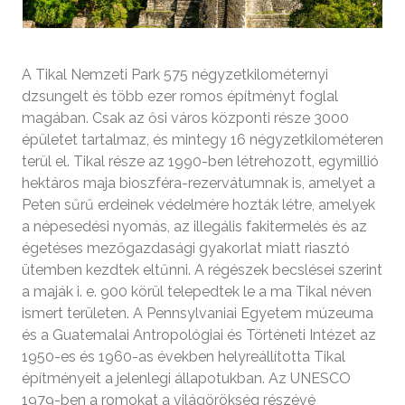
A Tikal Nemzeti Park 575 négyzetkilométernyi
dzsungelt és több ezer romos építményt foglal
magában. Csak az ősi város központi része 3000
épületet tartalmaz, és mintegy 16 négyzetkilométeren
terül el. Tikal része az 1990-ben létrehozott, egymillió
hektáros maja bioszféra-rezervátumnak is, amelyet a
Peten sűrű erdeinek védelmére hozták létre, amelyek
a népesedési nyomás, az illegális fakitermelés és az
égetéses mezőgazdasági gyakorlat miatt riasztó
ütemben kezdtek eltűnni. A régészek becslései szerint
a maják i. e. 900 körül telepedtek le a ma Tikal néven
ismert területen. A Pennsylvaniai Egyetem múzeuma
és a Guatemalai Antropológiai és Történeti Intézet az
1950-es és 1960-as években helyreállította Tikal
építményeit a jelenlegi állapotukban. Az UNESCO
1979-ben a romokat a világörökség részévé