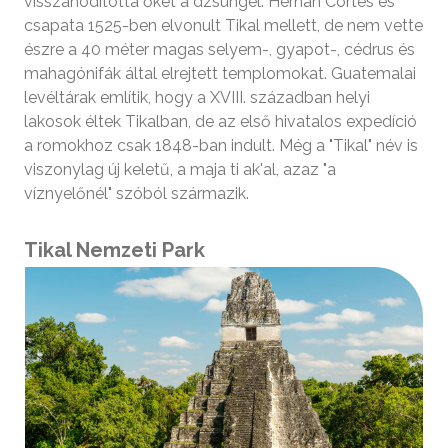
visszahódította őket a dzsungel. Hernan Cortes és
csapata 1525-ben elvonult Tikal mellett, de nem vette
észre a 40 méter magas selyem-, gyapot-, cédrus és
mahagónifák által elrejtett templomokat. Guatemalai
levéltárak említik, hogy a XVIII. században helyi
lakosok éltek Tikalban, de az első hivatalos expedíció
a romokhoz csak 1848-ban indult. Még a "Tikal" név is
viszonylag új keletű, a maja ti ak'al, azaz "a
víznyelőnél" szóból származik.
Tikal Nemzeti Park