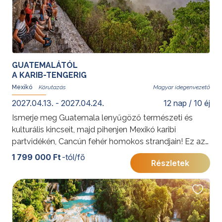
GUATEMALÁTÓL
A KARIB-TENGERIG
Mexikó
Magyar idegenvezető
2027.04.13. - 2027.04.24.
12 nap / 10 éj
Ismerje meg Guatemala lenyűgöző természeti és
kulturális kincseit, majd pihenjen Mexikó karibi
partvidékén, Cancún fehér homokos strandjain! Ez az
utazás ideális választás azoknak, akik a maja
1 799 000 Ft
-tól/fő
Részletek
civilizáció emlékei, a vulkánok, az UNESCO
világörökségi helyszínek és az egzotikus tájak
felfedezését néhány nap karibi feltöltődéssel
szeretnék kiegészíteni.
További érdekességekért Guatemaláról kattintson
ide
,