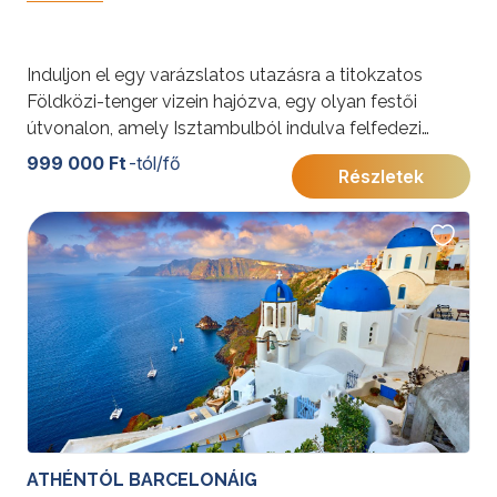
Induljon el egy varázslatos utazásra a titokzatos
Földközi-tenger vizein hajózva, egy olyan festői
útvonalon, amely Isztambulból indulva felfedezi
Korfu ékköveit, Bari történelmi báját, valamint
999 000 Ft
-tól/fő
Részletek
Alberobello jellegzetes trullóit, Trieszt eleganciáját,
Katakolon ősi varázsát és az Olimpia szülőhazáját,
Kréta szigetének báját és Kusadasi magával ragadó
varázsát
ATHÉNTÓL BARCELONÁIG