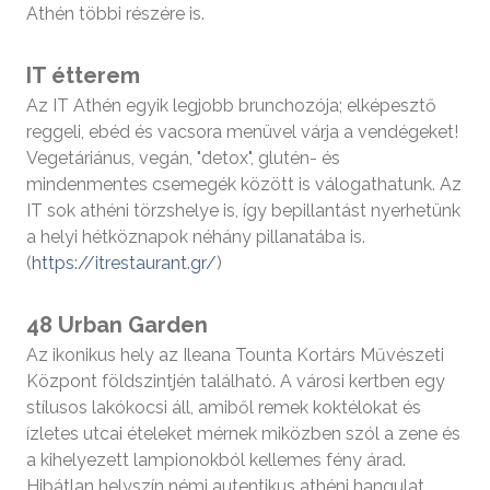
Athén többi részére is.
IT étterem
Az IT Athén egyik legjobb brunchozója; elképesztő
reggeli, ebéd és vacsora menüvel várja a vendégeket!
Vegetáriánus, vegán, "detox", glutén- és
mindenmentes csemegék között is válogathatunk. Az
IT sok athéni törzshelye is, így bepillantást nyerhetünk
a helyi hétköznapok néhány pillanatába is.
(
https://itrestaurant.gr/
)
48 Urban Garden
Az ikonikus hely az Ileana Tounta Kortárs Művészeti
Központ földszintjén található. A városi kertben egy
stílusos lakókocsi áll, amiből remek koktélokat és
ízletes utcai ételeket mérnek miközben szól a zene és
a kihelyezett lampionokból kellemes fény árad.
Hibátlan helyszín némi autentikus athéni hangulat