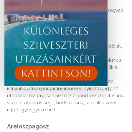
múlt mesés hagyatéka a jut az eszünkbe. Athén
azonban a legismertebb látnivalókon túl számos egyéb
kincset is rejt.
Az igazán stílusos városlátogató túra jóval többől áll,
minthogy körbeszaladjuk a nevezetességeit.
Valójában akkor ismerhetjük meg, ha belekóstolunk a
kulturális életébe, gasztronómiájába, felfedezzük a
kevéssé ismert zugait és a lakóival, a vendég-
vendéglátói viszonynál kötetlenebb kapcsolatba
kerülünk. Athén polgárai különösen nyitottak, így az
utóbbival bizonyosan nem lesz gond, összeállításunk
viszont abban is segít, hol keressük, találjuk a város
rejtett gyöngyszemeit.
Areioszpagosz