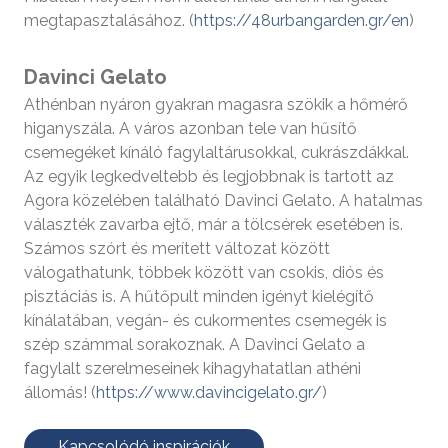
megtapasztalásához. (
https://48urbangarden.gr/en
)
Davinci Gelato
Athénban nyáron gyakran magasra szökik a hőmérő
higanyszála. A város azonban tele van hűsítő
csemegéket kínáló fagylaltárusokkal, cukrászdákkal.
Az egyik legkedveltebb és legjobbnak is tartott az
Agora közelében található Davinci Gelato. A hatalmas
választék zavarba ejtő, már a tölcsérek esetében is.
Számos szórt és merített változat között
válogathatunk, többek között van csokis, diós és
pisztáciás is. A hűtőpult minden igényt kielégítő
kínálatában, vegán- és cukormentes csemegék is
szép számmal sorakoznak. A Davinci Gelato a
fagylalt szerelmeseinek kihagyhatatlan athéni
állomás! (
https://www.davincigelato.gr/
)
Kapcsolódó inspirációk