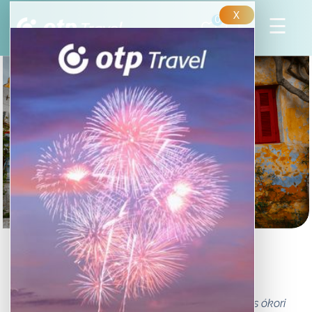
X
0
Athén rejtett
gyöngyszemei
Ha Athénról esik szó legtöbbször az Akropolisz és ókori