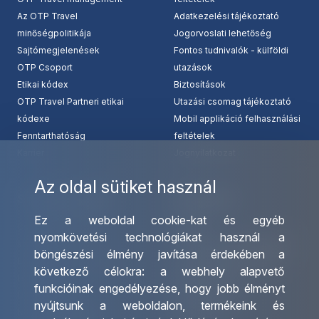
Az OTP Travel
Adatkezelési tájékoztató
minőségpolitikája
Jogorvoslati lehetőség
Sajtómegjelenések
Fontos tudnivalók - külföldi
OTP Csoport
utazások
Etikai kódex
Biztosítások
OTP Travel Partneri etikai
Utazási csomag tájékoztató
kódexe
Mobil applikáció felhasználási
Fenntarthatóság
feltételek
Karrier
Jognyilatkozat
Az oldal sütiket használ
Szolgáltatásaink
Kapcsolat
Ez a weboldal cookie-kat és egyéb
Csoportos utazások
Irodáink
nyomkövetési technológiákat használ a
szervezése
Utazásszervező partnereink
böngészési élmény javítása érdekében a
Egyéni utak szervezése
Viszonteladó Partnereink
következő célokra:
a webhely alapvető
Hajóutak
Partnereinknek
funkcióinak engedélyezése
,
hogy jobb élményt
Üzleti utaztatás
Utazási kérdőív
nyújtsunk a weboldalon
,
termékeink és
Nemzetközi tanár és
Impresszum