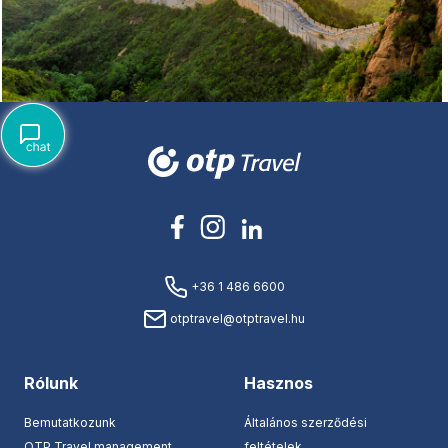
+36 1 486 6600
otptravel@otptravel.hu
Rólunk
Hasznos
Bemutatkozunk
Általános szerződési
OTP Travel management
feltételek