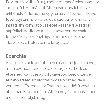
Egykor a körülbelül 115 méter magas Areioszpagosz
lábánál ültek tanácsot Athén városának bírái, az
arkhónok. A domb ma egy remek kilátópont, illetve
fotóhelyszín, ha a városról is szeretnénk néhány
Instagram kompatibilis képet készíteni. A reggeli
napfelkelték, illetve az esti naplementék csak
fokozzák az élményt, így érdemes ezekre az
időszakokra betervezni a látogatást.
Exarchia
A városrésznek korábban nem volt túl jó a hírneve,
mára azonban főként diákok lakják, és kedves
éttermek, könyvesboltok, kávézók, bárok, illetve
feltűnő street art alkotások csalogatják ide a
vendéget. Érdemes az Exarchia teret körülvevő kis
utcákban is körbenézni, Athén egy újabb barátságos
arcát ismerhetjük meg.