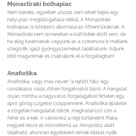
Monastiraki bolhapiac
Nem kérdés, egyetlen utazás sem lehet teljes egy
helyi piac meglátogatása nélkül. A Monastiraki
bolhapiac is kötelező állomása az Athéni túráknak. A
Monastiraki nem ismeretlen a külföldiek előtt sem, de
ha elég türelmesek vagyunk és a szerencse is mellénk
szegődik, igazi gyöngyszemeket találhatunk. Adjunk
időt magunknak és csábuljunk el a forgatagban!
Anafiotika
Anafiotika, vagy más néven "a rejtett falu" egy
csodálatos oázis Athén forgalmától távol. A hangulat
olyan, mintha a nagyváros forgatagából hirtelen egy
apró görög szigetre csöppennénk. Anafiotika épületei
a szigetek hangulatát idézik, meghatározó szín a
fehér és a kék. A városrész a régi történelmi Plaka
negyed része és közvetlenül az Akropolisz alatt
található, ahonnan egyébként remek kilátás nyílik