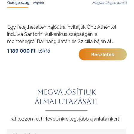
Görögország
Magyar idegenvezető
Egy felejthetetlen hajóútra invitáljuk Önt: Athéntól
indulva Santorini vulkanikus szépségén, a
montenegrói Bar hangulatán és Szicília báján át
egészen Barcelona vibráló világáig.
1 189 000 Ft
-tól/fő
Részletek
Megvalósítjuk
álmai utazását!
Iratkozzon fel hírlevelünkre legújabb ajánlatainkért!