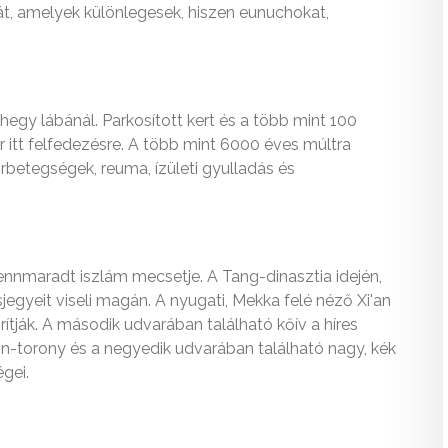
rát, amelyek különlegesek, hiszen eunuchokat,
hegy lábánál. Parkosított kert és a több mint 100
itt felfedezésre. A több mint 6000 éves múltra
rbetegségek, reuma, ízületi gyulladás és
ennmaradt iszlám mecsetje. A Tang-dinasztia idején,
sjegyeit viseli magán. A nyugati, Mekka felé néző Xi'an
ják. A második udvarában található kőív a híres
xin-torony és a negyedik udvarában található nagy, kék
gei.