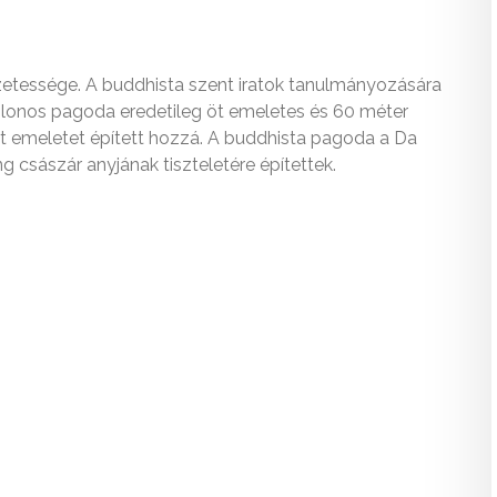
zetessége. A buddhista szent iratok tanulmányozására
ilonos pagoda eredetileg öt emeletes és 60 méter
t emeletet épített hozzá. A buddhista pagoda a Da
g császár anyjának tiszteletére építettek.