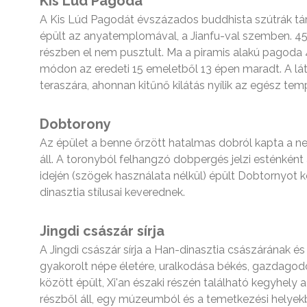
Kis Lúd Pagoda
A Kis Lúd Pagodát évszázados buddhista szútrák táro
épült az anyatemplomával, a Jianfu-val szemben. 45
részben el nem pusztult. Ma a piramis alakú pagoda
módon az eredeti 15 emeletből 13 épen maradt. A lá
teraszára, ahonnan kitűnő kilátás nyílik az egész t
Dobtorony
Az épület a benne őrzött hatalmas dobról kapta a ne
áll. A toronyból felhangzó dobpergés jelzi esténként
idején (szögek használata nélkül) épült Dobtornyot ké
dinasztia stílusai keverednek.
Jingdi császár sírja
A Jingdi császár sírja a Han-dinasztia császárának é
gyakorolt népe életére, uralkodása békés, gazdagodó i
között épült, Xi'an északi részén található kegyhely 
részből áll, egy múzeumból és a temetkezési helye