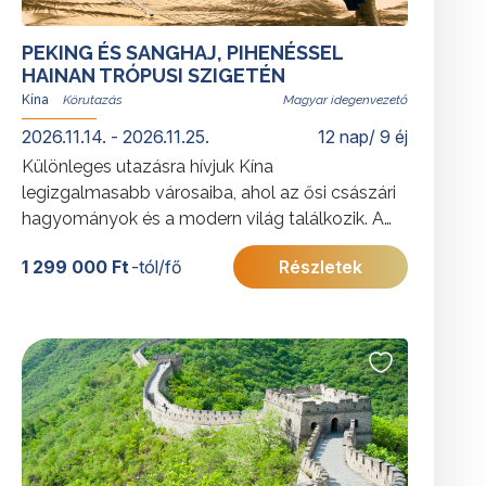
PEKING ÉS SANGHAJ, PIHENÉSSEL
HAINAN TRÓPUSI SZIGETÉN
Kína
Magyar idegenvezető
2026.11.14. - 2026.11.25.
12 nap/ 9 éj
Különleges utazásra hívjuk Kína
legizgalmasabb városaiba, ahol az ősi császári
hagyományok és a modern világ találkozik. A
körutazás végén a trópusi Hainan-sziget várja
1 299 000 Ft
-tól/fő
Részletek
utasainkat: Kína „keleti Hawaiija”, amely hófehér
homokos partjaival, türkizkék öbleivel és buja
növényzetével a teljes kikapcsolódás
tökéletes helyszíne. A festői Yalong-öbölben
eltöltött napok méltó lezárását adják az
élményekben gazdag körutazásnak.
További érdekességekért Kínáról kattintson
ide
.