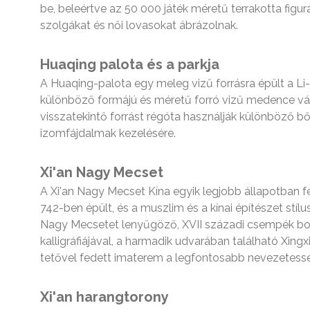
be, beleértve az 50 000 játék méretű terrakotta figu
szolgákat és női lovasokat ábrázolnak.
Huaqing palota és a parkja
A Huaqing-palota egy meleg vizű forrásra épült a Li-
különböző formájú és méretű forró vizű medence vár 
visszatekintő forrást régóta használják különböző bő
izomfájdalmak kezelésére.
Xi'an Nagy Mecset
A Xi'an Nagy Mecset Kína egyik legjobb állapotban f
742-ben épült, és a muszlim és a kínai építészet stílu
Nagy Mecsetet lenyűgöző, XVII századi csempék borít
kalligráfiájával, a harmadik udvarában található Xing
tetővel fedett imaterem a legfontosabb nevezetessé
Xi'an harangtorony