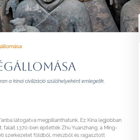
gállomása
 végállomása
an a kínai civilizáció szülőhelyeként emlegetik.
Xi'anba látogatva megpillanthatunk. Ez Kína legjobban
t, falait 1370-ben építették Zhu Yuanzhang, a Ming-
eti szerkezetet földből, mészből és ragasztott