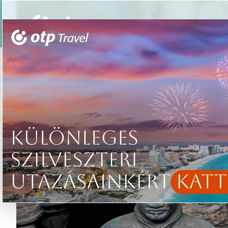
Csoportos utazások
Élmény