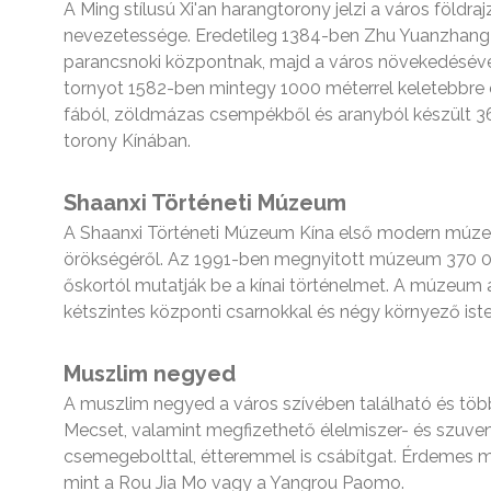
A Ming stílusú Xi'an harangtorony jelzi a város földra
nevezetessége. Eredetileg 1384-ben Zhu Yuanzhang 
parancsnoki központnak, majd a város növekedésével 
tornyot 1582-ben mintegy 1000 méterrel keletebbre ép
fából, zöldmázas csempékből és aranyból készült 3
torony Kínában.
Shaanxi Történeti Múzeum
A Shaanxi Történeti Múzeum Kína első modern múzeum
örökségéről. Az 1991-ben megnyitott múzeum 370 000
őskortól mutatják be a kínai történelmet. A múzeum a T
kétszintes központi csarnokkal és négy környező isten
Muszlim negyed
A muszlim negyed a város szívében található és töb
Mecset, valamint megfizethető élelmiszer- és szuve
csemegebolttal, étteremmel is csábítgat. Érdemes me
mint a Rou Jia Mo vagy a Yangrou Paomo.