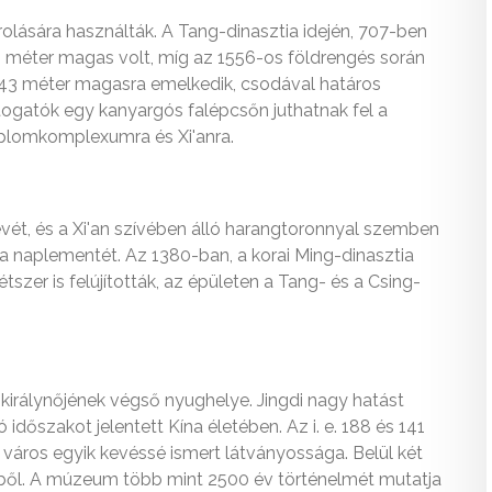
lására használták. A Tang-dinasztia idején, 707-ben
 méter magas volt, míg az 1556-os földrengés során
 43 méter magasra emelkedik, csodával határos
togatók egy kanyargós falépcsőn juthatnak fel a
emplomkomplexumra és Xi'anra.
vét, és a Xi'an szívében álló harangtoronnyal szemben
 a naplementét. Az 1380-ban, a korai Ming-dinasztia
tszer is felújították, az épületen a Tang- és a Csing-
s királynőjének végső nyughelye. Jingdi nagy hatást
dőszakot jelentett Kína életében. Az i. e. 188 és 141
a város egyik kevéssé ismert látványossága. Belül két
kből. A múzeum több mint 2500 év történelmét mutatja