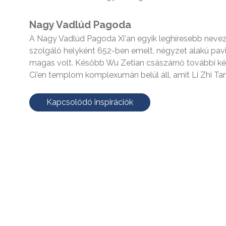
Nagy Vadlúd Pagoda
A Nagy Vadlúd Pagoda Xi'an egyik leghíresebb neve
szolgáló helyként 652-ben emelt, négyzet alakú pav
magas volt. Később Wu Zetian császárnő további ké
Ci'en templom komplexumán belül áll, amit Li Zhi Tan
Kapcsolódó inspirációk