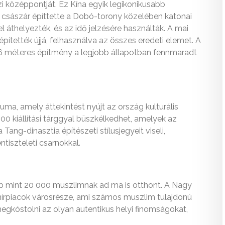
jzi középpontját. Ez Kína egyik legikonikusabb
császár építtette a Dobó-torony közelében katonai
áthelyezték, és az idő jelzésére használták. A mai
ítették újjá, felhasználva az összes eredeti elemet. A
6 méteres építmény a legjobb állapotban fennmaradt
a, amely áttekintést nyújt az ország kulturális
 kiállítási tárggyal büszkélkedhet, amelyek az
ang-dinasztia építészeti stílusjegyeit viseli,
tiszteleti csarnokkal.
b mint 20 000 muszlimnak ad ma is otthont. A Nagy
nírpiacok városrésze, ami számos muszlim tulajdonú
gkóstolni az olyan autentikus helyi finomságokat,