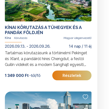
KÍNAI KÖRUTAZÁS A TŰHEGYEK ÉS A
PANDÁK FÖLDJÉN
Kína
Magyar idegenvezető
2026.09.13. - 2026.09.26.
14 nap / 11 éj
Tartalmas körutazásunk a történelmi Pekinget
és Xi’ant, a pandáiról híres Chengdut, a festői
Guilin vidékét és a modern Sanghajt egyesíti,
bemutatva az ország sokszínűségét.
1 349 000 Ft
-tól/fő
Részletek
További érdekességekért Kínáról kattintson
ide
.
A 2026. szeptember 13–26. időpontra
vonatkozó részletes program a következő
linken tekinthető meg.
Kínai körutazás a tűhegyek és pandák földjén