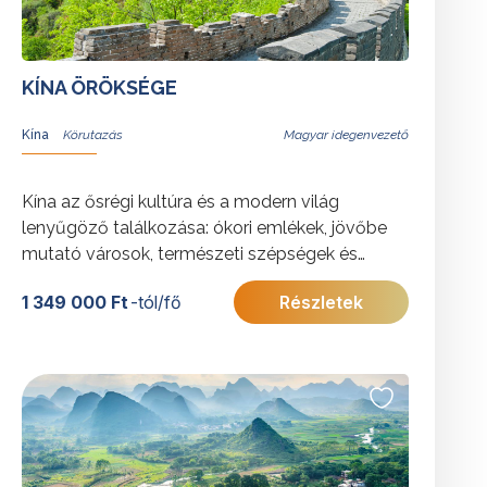
KÍNA ÖRÖKSÉGE
Kína
Magyar idegenvezető
Kína az ősrégi kultúra és a modern világ
lenyűgöző találkozása: ókori emlékek, jövőbe
mutató városok, természeti szépségek és
kulturális csodák várják. Az utazás során
1 349 000 Ft
-tól/fő
Részletek
Peking, Sanghaj, Xi’an, Hangzhou, Suzhou és
Wuzhen tárja fel e különleges ország időtlen
értékeit.
További érdekességekért Kínáról kattintson
ide
.