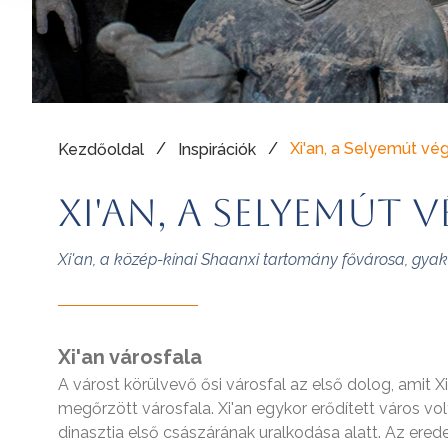
/
/
Xi'an, a Selyemút vé
Kezdőoldal
Inspirációk
Xi'an, a Selyemút
Xi'an, a közép-kínai Shaanxi tartomány fővárosa, gyakr
Xi'an városfala
A várost körülvevő ősi városfal az első dolog, amit 
megőrzött városfala. Xi'an egykor erődített város vol
dinasztia első császárának uralkodása alatt. Az ered