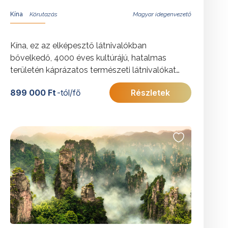
Kína
Magyar idegenvezető
Kína, ez az elképesztő látnivalókban
bővelkedő, 4000 éves kultúrájú, hatalmas
területén káprázatos természeti látnivalókat
felvonultató, óriási metropoliszaival és
899 000 Ft
-tól/fő
Részletek
elfeledett falvaival ámulatba ejtő ország
lenyűgöző élmény. A körutazás a
legfontosabb látnivalókat ismerteti Peking,
X’ian, Sanghaj útvonalon.
További érdekességekért Kínáról kattintson
ide
.