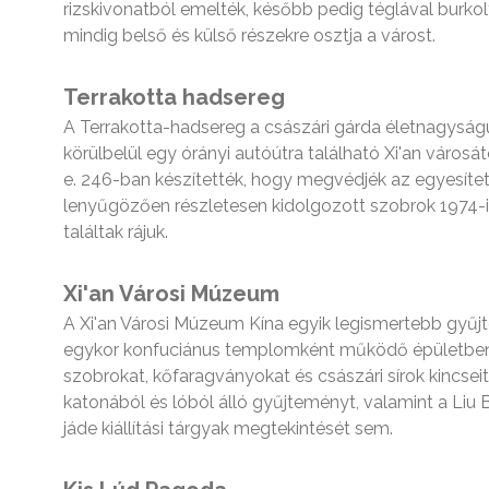
rizskivonatból emelték, később pedig téglával burkol
mindig belső és külső részekre osztja a várost.
Terrakotta hadsereg
A Terrakotta-hadsereg a császári gárda életnagyság
körülbelül egy órányi autóútra található Xi'an városát
e. 246-ban készítették, hogy megvédjék az egyesített
lenyűgözően részletesen kidolgozott szobrok 1974-
találtak rájuk.
Xi'an Városi Múzeum
A Xi'an Városi Múzeum Kína egyik legismertebb gyűj
egykor konfuciánus templomként működő épületben t
szobrokat, kőfaragványokat és császári sírok kincseit
katonából és lóból álló gyűjteményt, valamint a Liu 
jáde kiállítási tárgyak megtekintését sem.