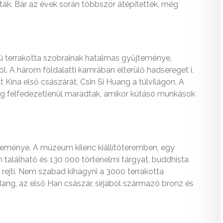
ták. Bár az évek során többször átépítették, még
ú terrakotta szobrainak hatalmas gyűjteménye,
ól. A három földalatti kamrában elterülő hadsereget i.
 Kína első császárát, Csin Si Huang a túlvilágon. A
ig felfedezetlenül maradtak, amikor kútásó munkások
teménye. A múzeum kilenc kiállítóteremben, egy
alálható és 130 000 történelmi tárgyat, buddhista
 rejti. Nem szabad kihagyni a 3000 terrakotta
Bang, az első Han császár, sírjából származó bronz és