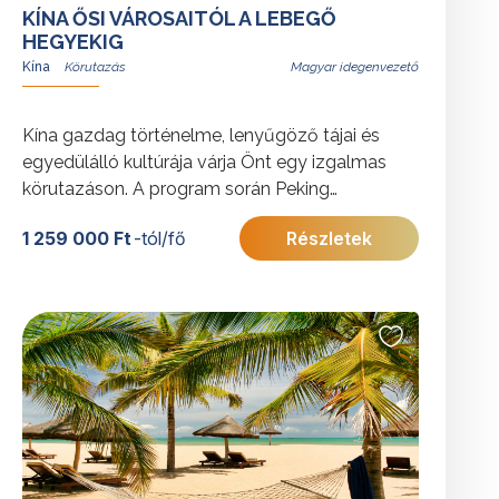
KÍNA ŐSI VÁROSAITÓL A LEBEGŐ
HEGYEKIG
Kína
Magyar idegenvezető
Kína gazdag történelme, lenyűgöző tájai és
egyedülálló kultúrája várja Önt egy izgalmas
körutazáson. A program során Peking
történelmi csodái, a Kínai Nagy Fal, Xi’an
1 259 000 Ft
-tól/fő
Részletek
terrakotta hadserege, Zhangjiajie természeti
szépségei és Sanghaj modern látványosságai
teszik felejthetetlenné az élményt. Merüljön el
a helyi kultúrában és gasztronómiában a
program során!
További érdekességekért Kínáról kattintson
ide
.