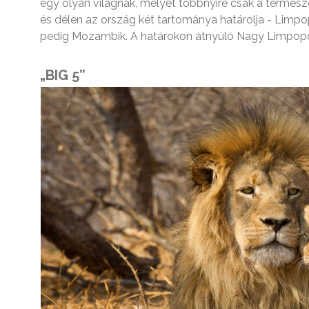
egy olyan világnak, melyet többnyire csak a termés
és délen az ország két tartománya határolja - Lim
pedig Mozambik. A határokon átnyúló Nagy Limpopo 
„BIG 5”