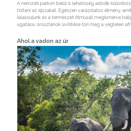
A nemzeti parkon belül is lehetőség adódik különböz
tölteni az éjszakát. Egészen varázslatos élmény, am
lelassulunk és a természet ritmusát megismerve hal
ugatása, oroszlánok üvöltése töri meg a végtelen afr
Ahol a vadon az úr