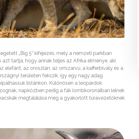
egetett „Big 5” kifejezés, mely a nemzeti parkban
azt tartja, hogy annak teljes az Afrika élménye, aki
az elefánt, az oroszlán, az orrszarvú, a kafferbivaly és a
szágnyi területen fekszik, így egy nagy adag
pipálhassuk listánkon. Különösen a leopárdok
mozognak, napközben pedig a fák lombkoronáiban lelnek
macskák megtalálása még a gyakorlott túravezetőknek