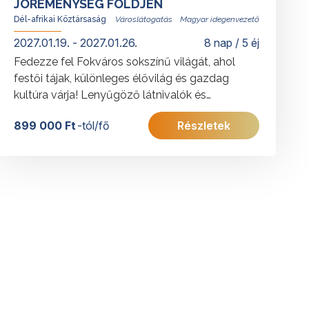
JÓREMÉNYSÉG FÖLDJÉN
Dél-afrikai Köztársaság
Magyar idegenvezető
2027.01.19. - 2027.01.26.
8 nap / 5 éj
Fedezze fel Fokváros sokszínű világát, ahol
festői tájak, különleges élővilág és gazdag
kultúra várja! Lenyűgöző látnivalók és
izgalmas programok teszik felejthetetlenné ezt
899 000 Ft
-tól/fő
Részletek
a dél-afrikai utazást.
További érdekességekért a Dél-afrikai
Köztársaságról
kattintson
ide
.