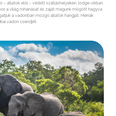
ő – állatok elől – védett szálláshelyeken, lodge-okban
ikor a világ rohanását és zaját magunk mögött hagyva
lgatjuk a vadonban mozgó állatok hangját. Hiénák
ikai vadon csendjét.