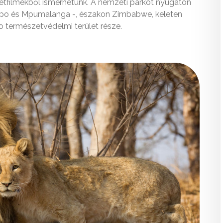
zetfilmekből ismerhetünk. A nemzeti parkot nyugaton
popo és Mpumalanga -, északon Zimbabwe, keleten
természetvédelmi terület része.