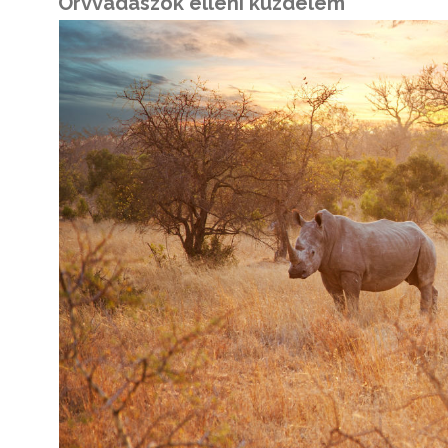
Orvvadászok elleni küzdelem