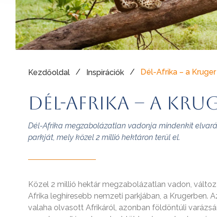
/
/
Dél-Afrika – a Kruge
Kezdőoldal
Inspirációk
Dél-Afrika – a Kru
Dél-Afrika megzabolázatlan vadonja mindenkit elvará
parkját, mely közel 2 millió hektáron terül el.
Közel 2 millió hektár megzabolázatlan vadon, változa
Afrika leghíresebb nemzeti parkjában, a Krugerben. Az
valaha olvasott Afrikáról, azonban földöntúli varázsá