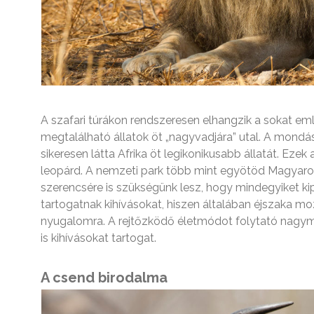
A szafari túrákon rendszeresen elhangzik a sokat eml
megtalálható állatok öt „nagyvadjára” utal. A mondás 
sikeresen látta Afrika öt legikonikusabb állatát. Ezek 
leopárd. A nemzeti park több mint egyötöd Magyaror
szerencsére is szükségünk lesz, hogy mindegyiket ki
tartogatnak kihívásokat, hiszen általában éjszaka 
nyugalomra. A rejtőzködő életmódot folytató nagy
is kihívásokat tartogat.
A csend birodalma