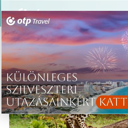
Csoportos utazások
Élmény