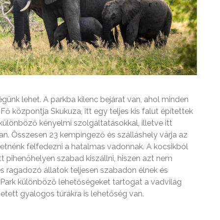
ünk lehet. A parkba kilenc bejárat van, ahol minden
Fő központja Skukuza, itt egy teljes kis falut építettek
 különböző kényelmi szolgáltatásokkal, illetve itt
ban. Összesen 23 kempingező és szálláshely várja az
eretnénk felfedezni a hatalmas vadonnak. A kocsikból
ett pihenőhelyen szabad kiszállni, hiszen azt nem
s ragadozó állatok teljesen szabadon élnek és
 Park különböző lehetőségeket tartogat a vadvilág
zetett gyalogos túrákra is lehetőség van.