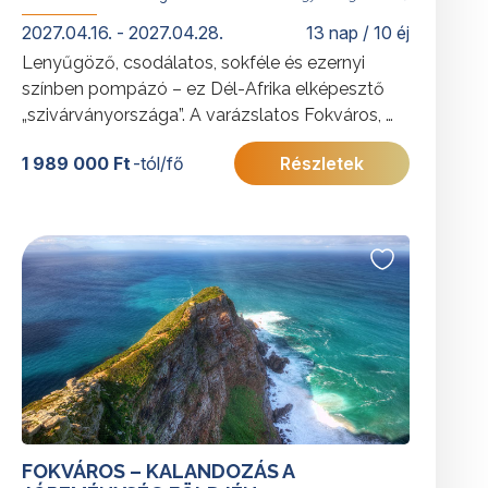
2027.04.16. - 2027.04.28.
13 nap / 10 éj
Lenyűgöző, csodálatos, sokféle és ezernyi
színben pompázó – ez Dél-Afrika elképesztő
„szivárványországa”. A varázslatos Fokváros, a
csodálatos Kruger Nemzeti Park, a Garden
1 989 000 Ft
-tól/fő
Részletek
Route festői, part menti útvonala, a természeti
látnivalók, a szafari élmények és a városok
életre szóló élményekkel örvendeztetik meg
az utazót.
További érdekességekért a Dél-afrikai
Köztársaságról
kattintson
ide
.
FOKVÁROS – KALANDOZÁS A