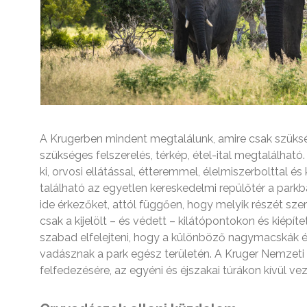
A Krugerben mindent megtalálunk, amire csak szükség
szükséges felszerelés, térkép, étel-ital megtalálható. 
ki, orvosi ellátással, étteremmel, élelmiszerbolttal és
található az egyetlen kereskedelmi repülőtér a park
ide érkezőket, attól függően, hogy melyik részét sz
csak a kijelölt – és védett – kilátópontokon és kiépít
szabad elfelejteni, hogy a különböző nagymacskák é
vadásznak a park egész területén. A Kruger Nemzeti
felfedezésére, az egyéni és éjszakai túrákon kívül ve