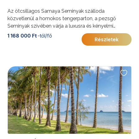
Az ötcsillagos Samaya Seminyak szálloda
közvetlenül a homokos tengerparton, a pezsgő
Seminyak szívében várja a luxusra és kényelmi
szolgáltatásokra vágyó vendégeket.
1 168 000 Ft
-tól/fő
Részletek