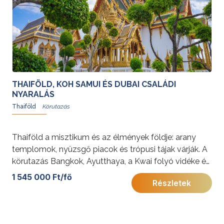
THAIFÖLD, KOH SAMUI ÉS DUBAI CSALÁDI
NYARALÁS
Thaiföld
Thaiföld a misztikum és az élmények földje: arany
templomok, nyüzsgő piacok és trópusi tájak várják. A
körutazás Bangkok, Ayutthaya, a Kwai folyó vidéke és
Koh Samui legszebb arcát tárja Ön elé.
1 545 000 Ft/fő
Részletek
További érdekességekért Thaiföldről kattintson
ide
, az
Egyesült Arab Emírségekről pedig
ide
.