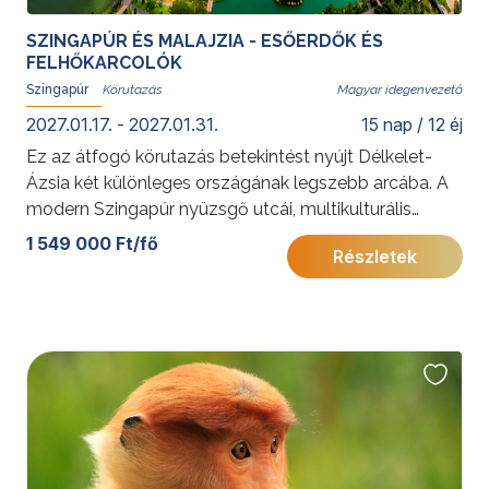
SZINGAPÚR ÉS MALAJZIA - ESŐERDŐK ÉS
FELHŐKARCOLÓK
Szingapúr
Magyar idegenvezető
2027.01.17. - 2027.01.31.
15 nap / 12 éj
Ez az átfogó körutazás betekintést nyújt Délkelet-
Ázsia két különleges országának legszebb arcába. A
modern Szingapúr nyüzsgő utcái, multikulturális
negyedei és ikonikus látnivalói méltó nyitányt kínálnak
1 549 000 Ft/fő
Részletek
a felfedezéshez. Malajzia változatos tájai – a
történelmi városoktól az érintetlen esőerdőkön át a
fehérhomokos tengerpartokig – pedig valódi
egzotikus kalanddal ajándékozzák meg az utazót.
További érdekességekért Malajziáról kattintson
ide
,
Szingapúrrólról pedig
ide
.