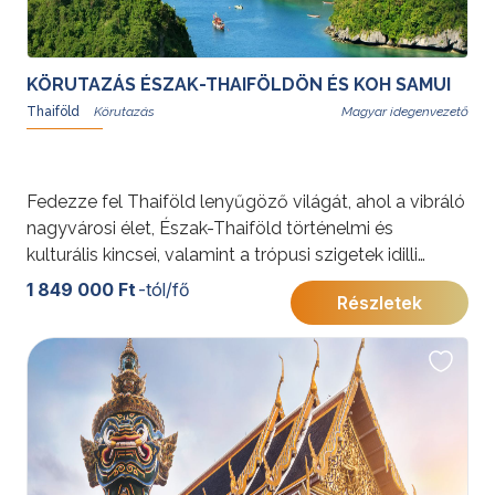
KÖRUTAZÁS ÉSZAK-THAIFÖLDÖN ÉS KOH SAMUI
Thaiföld
Magyar idegenvezető
Fedezze fel Thaiföld lenyűgöző világát, ahol a vibráló
nagyvárosi élet, Észak-Thaiföld történelmi és
kulturális kincsei, valamint a trópusi szigetek idilli
hangulata találkozik. Az utazás Bangkok nyüzsgő
1 849 000 Ft
-tól/fő
Részletek
metropoliszától indul, Észak-Thaiföld gazdag
örökségén keresztül vezet, és a festői Koh Samui
szigetén, fehér homokos strandok között ér véget.
Ismerje meg a thai kultúra sokszínűségét, és élvezze a
természeti szépségek nyújtotta páratlan élményeket.
Fakultatív programok széles választéka gondoskodik
arról, hogy az utazás minden résztvevő számára
felejthetetlen élményeket nyújtson.További