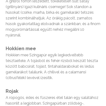
A grillről forrón leszedett, tökéletesen sült satay
(grillnyárs) igazi kulináris csemege! Sok standon a
húsokat (csirke, marha, birka és garnélarák) tetszés
szerint kombinálhatjuk. Az órákig pácolt, zamatos
húsok gyakorlatilag elolvadnak a szánkban, és a finom
mogyorómártással együtt nehéz megállni 10
nyársnál.
Hokkien mee
Hokkien mee Szingapúr egyik legkedveltebb
tésztaétele. A tojásból és fehér rizsből készült tészta
között babcsírát, tojást, tintahaldarabokat és lédús
garnélarákot találunk. A chilivel és a calamansi
(citrusfélék) levével ízesítik.
Rojak
A ropogós, édes és fűszeres étel talán egy salátához
hasonlít a legjobban. Szingapúrban zöldség-,