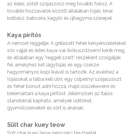
az édes, sötét szójaszósz még tovább fokoz. A
további hozzávalók között általában tojás, kínai
kolbász, babcsíra, kagyló és újhagyma szerepel.
Kaya pirítós
A nemzet reggelije. A grillezett fehér kenyérszeleteket
sós vajjal és édes kaya-val (kókuszdzsem) kenik meg,
és általában egy "reggeli szett" részeként szolgálják
fel, amelyhez két lágytojás és egy csésze
hagyományos kopi (kávé) is tartozik. Az evéshez a
tojásokat a tálba kell ütni, egy csipetnyi szójaszószt
és fehér borsot adni hozzá, majd összekeverni és
belemártani a kaya pirítóst. Jellemzően az italos
standoknál kapható, amelyek üdítőket,
gyümölcsleveket és sört is árulnak.
Sült char kuey teow
Sült char kuey teow népszerű tésztaétel