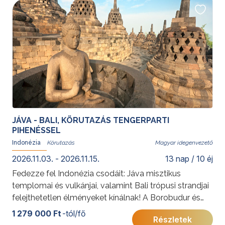
foglalható gazdag programokkal és az árban foglalt
szilveszteri vacsorával. A weboldalon feltüntetett
irányár a legkedvezőbb árú időpont részvételi díja. Az
árak részleteiről az időpont kiválasztását követően
tájékozódhat.
További érdekességekért Indonéziáról kattintson
ide
.
JÁVA - BALI, KÖRUTAZÁS TENGERPARTI
PIHENÉSSEL
Indonézia
Magyar idegenvezető
2026.11.03. - 2026.11.15.
13 nap / 10 éj
Fedezze fel Indonézia csodáit: Jáva misztikus
templomai és vulkánjai, valamint Bali trópusi strandjai
felejthetetlen élményeket kínálnak! A Borobudur és
Prambanan szentélyeitől a Bromo vulkán látványáig,
1 279 000 Ft
-tól/fő
Részletek
végül Bali nyugalmáig ez az utazás a kultúra és a