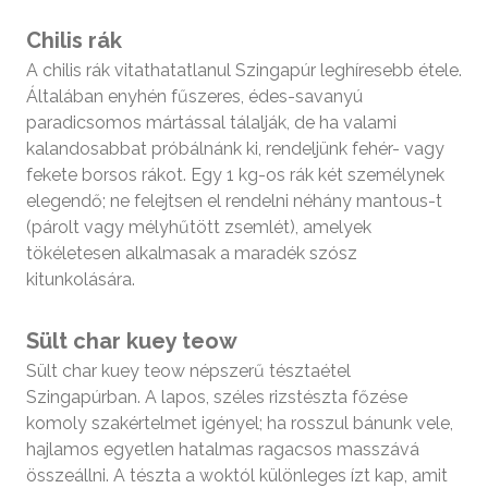
Chilis rák
A chilis rák vitathatatlanul Szingapúr leghíresebb étele.
Általában enyhén fűszeres, édes-savanyú
paradicsomos mártással tálalják, de ha valami
kalandosabbat próbálnánk ki, rendeljünk fehér- vagy
fekete borsos rákot. Egy 1 kg-os rák két személynek
elegendő; ne felejtsen el rendelni néhány mantous-t
(párolt vagy mélyhűtött zsemlét), amelyek
tökéletesen alkalmasak a maradék szósz
kitunkolására.
Sült char kuey teow
Sült char kuey teow népszerű tésztaétel
Szingapúrban. A lapos, széles rizstészta főzése
komoly szakértelmet igényel; ha rosszul bánunk vele,
hajlamos egyetlen hatalmas ragacsos masszává
összeállni. A tészta a woktól különleges ízt kap, amit