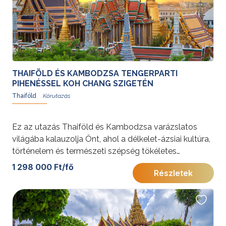
legizgalmasabb élményeket. Engedje, hogy magával
ragadja Thaiföld lüktető élete és egzotikus
szépsége!További érdekességekért Thaiföldről
kattintson
ide
.
THAIFÖLD ÉS KAMBODZSA TENGERPARTI
PIHENÉSSEL KOH CHANG SZIGETÉN
Thaiföld
Ez az utazás Thaiföld és Kambodzsa varázslatos
világába kalauzolja Önt, ahol a délkelet-ázsiai kultúra,
történelem és természeti szépség tökéletes
harmóniát alkot. Bangkok nyüzsgő városa, Angkor
1 298 000 Ft/fő
Részletek
Wat misztikus templomai és Koh Chang fehér
homokos partjai egyaránt felejthetetlen élményekkel
várják.További érdekességekért Thaiföldről kattintson
ide
.