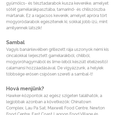
gyümölcs- és tésztadarabok kusza keveréke, amelyet
sötét garnélarákpasztába, tamarind- és chiliszószba
mártanak. Ez a ragacsos keverék, amelyet apróra tört
mogyoródarabok egészítenek ki, sokkal jobb ízű, mint
amilyennek látszik!
Sambal
Vagyis banánlevélben grillezett rája uszonyok némi kis
cincalokkal (erjesztett garnélarákból, chiliből,
mogyoróhagymából és lime-léből készült ételízesítő)
calamansi hozzáadásával. De vigyázzunk, a helyiek
többsége erősen csípősen szereti a sambal-t!
Hová menjünk?
Hawker-központok az egész szigeten találhatók, a
legjobbak azonban a következők: Chinatown
Complex, Lau Pa Sat, Maxwell Food Centre, Newton
Food Centre, East Coast Lagoon Food Village és