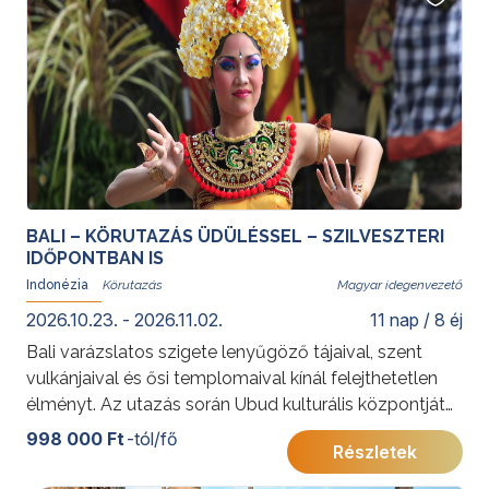
Szingapúrrólról pedig
ide
.
BALI – KÖRUTAZÁS ÜDÜLÉSSEL – SZILVESZTERI
IDŐPONTBAN IS
Indonézia
Magyar idegenvezető
2026.10.23. - 2026.11.02.
11 nap / 8 éj
Bali varázslatos szigete lenyűgöző tájaival, szent
vulkánjaival és ősi templomaival kínál felejthetetlen
élményt. Az utazás során Ubud kulturális központjától
a rizsföldekig és sziklatemplomokig fedezheti fel a
998 000 Ft
-tól/fő
Részletek
balinéz hagyományok és a természet harmóniáját.
Kedvelt körutazásunk szilveszteri időpontban is