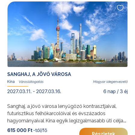
SANGHAJ, A JÖVŐ VÁROSA
Kína
Magyar idegenvezető
2027.03.11. - 2027.03.16.
6 nap / 3 éj
Sanghaj, a jövő városa lenyűgöző kontrasztjaival,
futurisztikus felhőkarcolóival és évszázados
hagyományaival Kína egyik legizgalmasabb úti célja.
A csoportos városlátogatás során a Yu Yuan kert, a
615 000 Ft
-tól/fő
Részletek