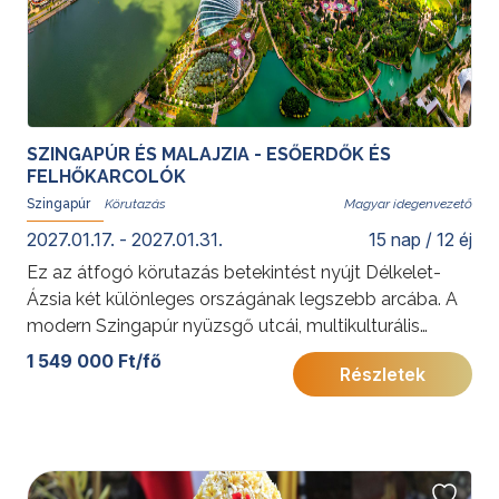
SZINGAPÚR ÉS MALAJZIA - ESŐERDŐK ÉS
FELHŐKARCOLÓK
Szingapúr
Magyar idegenvezető
2027.01.17. - 2027.01.31.
15 nap / 12 éj
Ez az átfogó körutazás betekintést nyújt Délkelet-
Ázsia két különleges országának legszebb arcába. A
modern Szingapúr nyüzsgő utcái, multikulturális
negyedei és ikonikus látnivalói méltó nyitányt kínálnak
1 549 000 Ft/fő
Részletek
a felfedezéshez. Malajzia változatos tájai – a
történelmi városoktól az érintetlen esőerdőkön át a
fehérhomokos tengerpartokig – pedig valódi
egzotikus kalanddal ajándékozzák meg az utazót.
További érdekességekért Malajziáról kattintson
ide
,