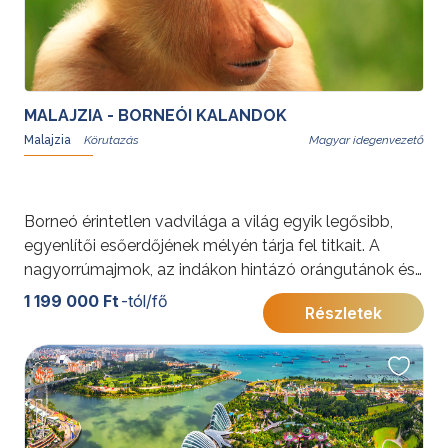
MALAJZIA - BORNEÓI KALANDOK
Malajzia
Magyar idegenvezető
Borneó érintetlen vadvilága a világ egyik legősibb,
egyenlítői esőerdőjének mélyén tárja fel titkait. A
nagyorrúmajmok, az indákon hintázó orángutánok és
a ritka törpeelefántok közelsége, valamint a dzsungel
1 199 000 Ft
-tól/fő
Részletek
lenyűgöző gazdagsága emlékeztet a természet
erejére és szépségére.
További érdekességekért Malajziáról kattintson
ide
.