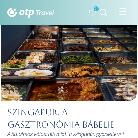
0
Szingapúr, a
gasztronómia Bábelje
A hatalmas választék miatt a szingapúri gyorséttermi