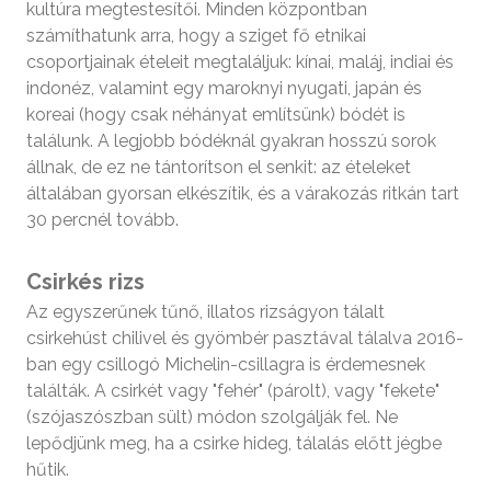
kultúra megtestesítői. Minden központban
számíthatunk arra, hogy a sziget fő etnikai
csoportjainak ételeit megtaláljuk: kínai, maláj, indiai és
indonéz, valamint egy maroknyi nyugati, japán és
koreai (hogy csak néhányat említsünk) bódét is
találunk. A legjobb bódéknál gyakran hosszú sorok
állnak, de ez ne tántorítson el senkit: az ételeket
általában gyorsan elkészítik, és a várakozás ritkán tart
30 percnél tovább.
Csirkés rizs
Az egyszerűnek tűnő, illatos rizságyon tálalt
csirkehúst chilivel és gyömbér pasztával tálalva 2016-
ban egy csillogó Michelin-csillagra is érdemesnek
találták. A csirkét vagy "fehér" (párolt), vagy "fekete"
(szójaszószban sült) módon szolgálják fel. Ne
lepődjünk meg, ha a csirke hideg, tálalás előtt jégbe
hűtik.