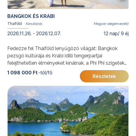
BANGKOK ÉS KRABI
Thaiföld
Magyar idegenvezető
2026.11.26. - 2026.12.07.
12 nap/ 9 éj
Fedezze fel Thaiföld lenyűgöző világát: Bangkok
pezsgő kultúrája és Krabi idilli tengerpartjai
felejthetetlen élményeket kínálnak, a Phi Phi szigetek
varázslatos látványával megkoronázva az utazást. Ez
1 098 000 Ft
-tól/fő
Részletek
a program tökéletes egyensúlyt teremt élmények és
pihenés között.További érdekességekért Thaiföldről
kattintson
ide
.