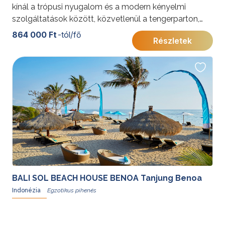
kínál a trópusi nyugalom és a modern kényelmi
szolgáltatások között, közvetlenül a tengerparton,
Nusa Dua szívében.
864 000 Ft
-tól/fő
Részletek
BALI SOL BEACH HOUSE BENOA Tanjung Benoa
Indonézia