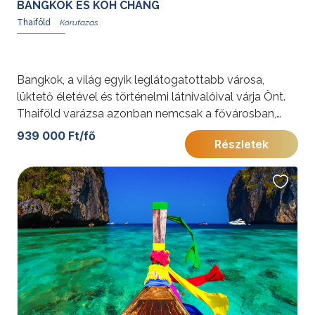
BANGKOK ÉS KOH CHANG
Thaiföld
Bangkok, a világ egyik leglátogatottabb városa,
lüktető életével és történelmi látnivalóival várja Önt.
Thaiföld varázsa azonban nemcsak a fővárosban,
hanem szigeteinek érintetlen természeti
939 000 Ft/fő
Részletek
szépségeiben is megelevenedik – Ko Chang fehér
homokos partjai és trópusi dzsungele felejthetetlen
élményt nyújtanak.