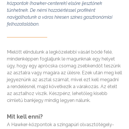
központok (hawker-centerek) elsőre ijesztőnek
tűnhetnek. De némi hozzáértéssel profiként
navigálhatunk a város híresen színes gasztronómiai
felhozatalában.
Mielőtt elindulunk a legközelebbi vásári bódé felé,
mindenképpen foglaljunk le magunknak egy helyet
úgy, hogy egy aprócska csomag zsebkendőt teszünk
az asztalra vagy magára az ülésre. Ezek után meg kell
jegyeznünk az asztal számát, mivel ezt kell megadni
a rendelésnél, majd következik a várakozás. Az ételt
az asztalhoz viszik. Készpénz, lehetőleg kisebb
címletű bankjegy mindig legyen nálunk.
Mit kell enni?
A Hawker-központok a szingapúri olvasztótégely-