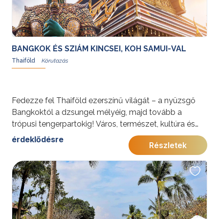
érdekességekért Thaiföldről kattintson
ide
.
BANGKOK ÉS SZIÁM KINCSEI, KOH SAMUI-VAL
Thaiföld
Fedezze fel Thaiföld ezerszínű világát – a nyüzsgő
Bangkoktól a dzsungel mélyéig, majd tovább a
trópusi tengerpartokig! Város, természet, kultúra és
pihenés egy felejthetetlen körutazásban.
érdeklődésre
Részletek