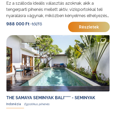
Ez a szálloda ideális választás azoknak, akik a
tengerparti pihenés mellett aktív, vízisportokkal teli
nyaralásra vágynak, miközben kényelmes elhelyezést
keresnek tanjung benoa pezsgő üdülőhelyén.
988 000 Ft
-tól/fő
Részletek
THE SAMAYA SEMINYAK BALI***** - SEMINYAK
Indonézia