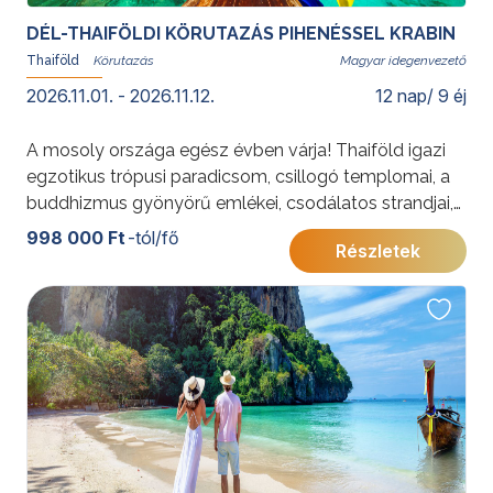
DÉL-THAIFÖLDI KÖRUTAZÁS PIHENÉSSEL KRABIN
Thaiföld
Magyar idegenvezető
2026.11.01. - 2026.11.12.
12 nap/ 9 éj
A mosoly országa egész évben várja! Thaiföld igazi
egzotikus trópusi paradicsom, csillogó templomai, a
buddhizmus gyönyörű emlékei, csodálatos strandjai,
növényzete, nyugalmat sugárzó hangulata és
998 000 Ft
-tól/fő
Részletek
vendégszeretete miatt olyan hely, ahová mindig
visszavágyik az ember.
További érdekességekért Thaiföldről kattintson
ide
.
A 2027. január 27. - február 9. időpontra vonatkozó
részletes program a következő linken tekinthető meg.
Dél-thaiföldi körutazás pihenéssel Krabin