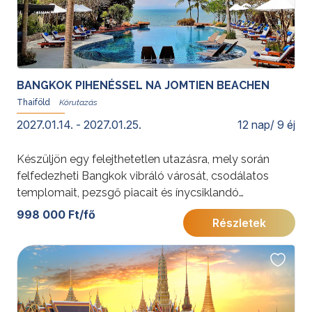
BANGKOK PIHENÉSSEL NA JOMTIEN BEACHEN
Thaiföld
2027.01.14. - 2027.01.25.
12 nap/ 9 éj
Készüljön egy felejthetetlen utazásra, mely során
felfedezheti Bangkok vibráló városát, csodálatos
templomait, pezsgő piacait és ínycsiklandó
gasztronómiáját, majd pihenhet Na Jomtien Beach
998 000 Ft/fő
Részletek
fehér homokos partján! Programunk tökéletes
egyensúlyt kínál a kulturális élmények, városi
felfedezések és tengerparti feltöltődés között.
Fakultatív programlehetőségeink között különleges
gasztrotúrák, hajókirándulások és szigettúrák is
szerepelnek, így mindenki megtalálja a számára