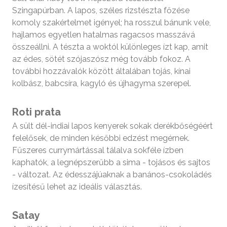
Szingapúrban. A lapos, széles rizstészta főzése
komoly szakértelmet igényel; ha rosszul bánunk vele,
hajlamos egyetlen hatalmas ragacsos masszává
összeállni. A tészta a woktól különleges ízt kap, amit
az édes, sötét szójaszósz még tovább fokoz. A
további hozzávalók között általában tojás, kínai
kolbász, babcsíra, kagyló és újhagyma szerepel.
Roti prata
A sült dél-indiai lapos kenyerek sokak derékbőségéért
felelősek, de minden későbbi edzést megérnek.
Fűszeres currymártással tálalva sokféle ízben
kaphatók, a legnépszerűbb a sima - tojásos és sajtos
- változat. Az édesszájúaknak a banános-csokoládés
ízesítésű lehet az ideális választás.
Satay