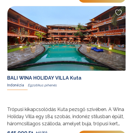
természet tökéletes harmóniáját tárja Ön elé.
További érdekességekért Indonéziáról kattintson
ide
.
BALI WINA HOLIDAY VILLA Kuta
Indonézia
Trópusi kikapcsolódás Kuta pezsgő szívében. A Wina
Holiday Villa egy 184 szobás, indonéz stílusban épült,
háromcsillagos szálloda, amelyet buja, trópusi kert
ölel körül.
645 000 Ft
-tól/fő