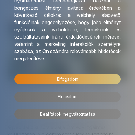
nyomkövetési technológiákat használ a
899 000 Ft
-tól/fő
Részletek
ország lenyűgöző élmény. A körutazás a
böngészési élmény javítása érdekében a
legfontosabb látnivalókat ismerteti Peking, X’ian,
következő célokra:
a webhely alapvető
Sanghaj útvonalon.
funkcióinak engedélyezése
,
hogy jobb élményt
További érdekességekért Kínáról kattintson
ide
.
nyújtsunk a weboldalon
,
termékeink és
szolgáltatásaink iránti érdeklődésének mérése,
valamint a marketing interakciók személyre
szabása
,
az Ön számára relevánsabb hirdetések
megjelenítése
.
Elfogadom
KÍNA ŐSI VÁROSAITÓL A LEBEGŐ HEGYEKIG
Kína
Magyar idegenvezető
Elutasítom
Beállítások megváltoztatása
Kína gazdag történelme, lenyűgöző tájai és
egyedülálló kultúrája várja Önt egy izgalmas
körutazáson. A program során Peking történelmi