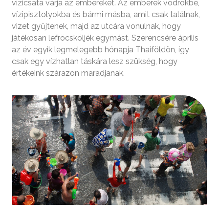
vízicsata várja az embereket. Az emberek vödrökbe,
vízipisztolyokba és bármi másba, amit csak találnak,
vizet gyűjtenek, majd az utcára vonulnak, hogy
játékosan lefröcsköljék egymást. Szerencsére április
az év egyik legmelegebb hónapja Thaiföldön, így
csak egy vízhatlan táskára lesz szükség, hogy
értékeink szárazon maradjanak.