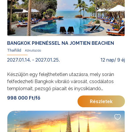
BANGKOK PIHENÉSSEL NA JOMTIEN BEACHEN
Thaiföld
2027.01.14. - 2027.01.25.
12 nap/ 9 éj
Készüljön egy felejthetetlen utazásra, mely során
felfedezheti Bangkok vibráló városát, csodálatos
templomait, pezsgő piacait és ínycsiklandó
gasztronómiáját, majd pihenhet Na Jomtien Beach
998 000 Ft/fő
Részletek
fehér homokos partján! Programunk tökéletes
egyensúlyt kínál a kulturális élmények, városi
felfedezések és tengerparti feltöltődés között.
Fakultatív programlehetőségeink között különleges
gasztrotúrák, hajókirándulások és szigettúrák is