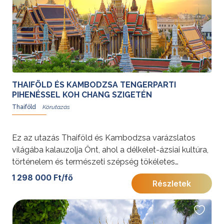
szerepelnek, így mindenki megtalálja a számára
legizgalmasabb élményeket. Engedje, hogy magával
ragadja Thaiföld lüktető élete és egzotikus
szépsége!További érdekességekért Thaiföldről
kattintson
ide
.
THAIFÖLD ÉS KAMBODZSA TENGERPARTI
PIHENÉSSEL KOH CHANG SZIGETÉN
Thaiföld
Ez az utazás Thaiföld és Kambodzsa varázslatos
világába kalauzolja Önt, ahol a délkelet-ázsiai kultúra,
történelem és természeti szépség tökéletes
harmóniát alkot. Bangkok nyüzsgő városa, Angkor
1 298 000 Ft/fő
Részletek
Wat misztikus templomai és Koh Chang fehér
homokos partjai egyaránt felejthetetlen élményekkel
várják.További érdekességekért Thaiföldről kattintson
ide
.