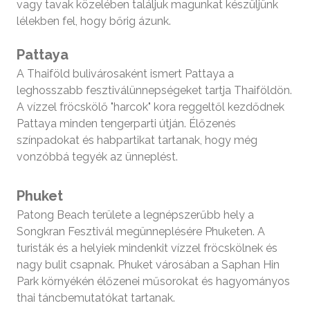
vagy tavak közelében találjuk magunkat készüljünk
lélekben fel, hogy bőrig ázunk.
Pattaya
A Thaiföld bulivárosaként ismert Pattaya a
leghosszabb fesztiválünnepségeket tartja Thaiföldön.
A vízzel fröcskölő "harcok" kora reggeltől kezdődnek
Pattaya minden tengerparti útján. Élőzenés
színpadokat és habpartikat tartanak, hogy még
vonzóbbá tegyék az ünneplést.
Phuket
Patong Beach területe a legnépszerűbb hely a
Songkran Fesztivál megünneplésére Phuketen. A
turisták és a helyiek mindenkit vízzel fröcskölnek és
nagy bulit csapnak. Phuket városában a Saphan Hin
Park környékén élőzenei műsorokat és hagyományos
thai táncbemutatókat tartanak.