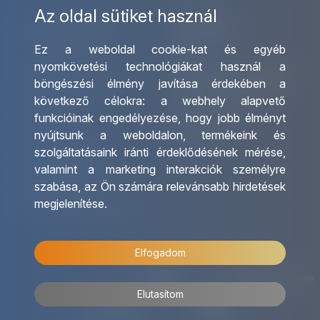
Az oldal sütiket használ
Szolgáltatásaink
Kapcsolat
Ez a weboldal cookie-kat és egyéb
Csoportos utazások
Irodáink
nyomkövetési technológiákat használ a
szervezése
Utazásszervező partnereink
böngészési élmény javítása érdekében a
Egyéni utak szervezése
Viszonteladó Partnereink
következő célokra:
a webhely alapvető
Hajóutak
Partnereinknek
funkcióinak engedélyezése
,
hogy jobb élményt
Üzleti utaztatás
Utazási kérdőív
nyújtsunk a weboldalon
,
termékeink és
Nemzetközi tanár és
Impresszum
szolgáltatásaink iránti érdeklődésének mérése,
diákigazolványok
valamint a marketing interakciók személyre
Letölthető katalógusunk
szabása
,
az Ön számára relevánsabb hirdetések
Ajándékutalvány
megjelenítése
.
OTP Travel kedvezmények
Elfogadom
Elutasítom