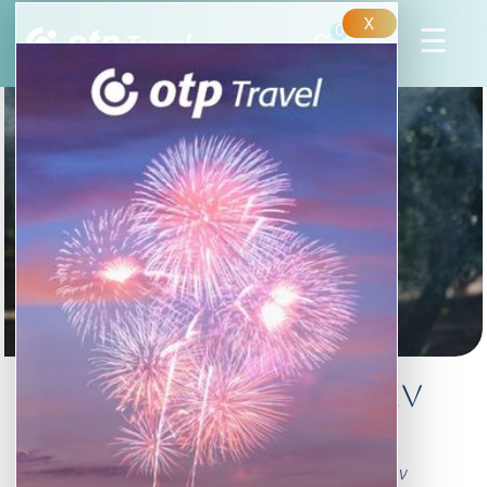
X
0
Songkran – a thai újév
ünneplése
A háromnapos fesztivál a hagyományos thai újév