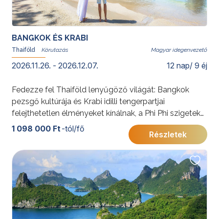
BANGKOK ÉS KRABI
Thaiföld
Magyar idegenvezető
2026.11.26. - 2026.12.07.
12 nap/ 9 éj
Fedezze fel Thaiföld lenyűgöző világát: Bangkok
pezsgő kultúrája és Krabi idilli tengerpartjai
felejthetetlen élményeket kínálnak, a Phi Phi szigetek
varázslatos látványával megkoronázva az utazást. Ez
1 098 000 Ft
-tól/fő
Részletek
a program tökéletes egyensúlyt teremt élmények és
pihenés között.További érdekességekért Thaiföldről
kattintson
ide
.