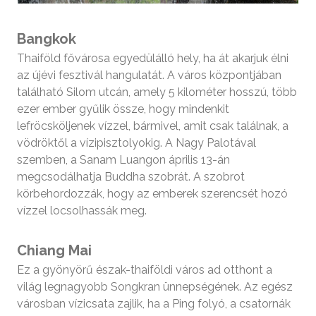
Bangkok
Thaiföld fővárosa egyedülálló hely, ha át akarjuk élni
az újévi fesztivál hangulatát. A város központjában
található Silom utcán, amely 5 kilométer hosszú, több
ezer ember gyűlik össze, hogy mindenkit
lefröcsköljenek vízzel, bármivel, amit csak találnak, a
vödröktől a vízipisztolyokig. A Nagy Palotával
szemben, a Sanam Luangon április 13-án
megcsodálhatja Buddha szobrát. A szobrot
körbehordozzák, hogy az emberek szerencsét hozó
vízzel locsolhassák meg.
Chiang Mai
Ez a gyönyörű észak-thaiföldi város ad otthont a
világ legnagyobb Songkran ünnepségének. Az egész
városban vízicsata zajlik, ha a Ping folyó, a csatornák