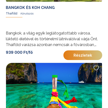
BANGKOK ÉS KOH CHANG
Thaiföld
Bangkok, a világ egyik leglátogatottabb városa,
lüktető életével és történelmi látnivalóival várja Önt.
Thaiföld varázsa azonban nemcsak a fővárosban,
hanem szigeteinek érintetlen természeti
939 000 Ft/fő
Részletek
szépségeiben is megelevenedik – Ko Chang fehér
homokos partjai és trópusi dzsungele felejthetetlen
élményt nyújtanak.