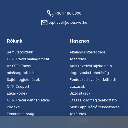
+36 1 486 6600
otptravel@otptravel.hu
Rólunk
Hasznos
Bemutatkozunk
Általános szerződési
OTP Travel management
feltételek
Az OTP Travel
Adatkezelési tájékoztató
minőségpolitikája
Jogorvoslati lehetőség
Sajtómegjelenések
Fontos tudnivalók - külföldi
OTP Csoport
utazások
Etikai kódex
Biztosítások
OTP Travel Partneri etikai
Utazási csomag tájékoztató
kódexe
Mobil applikáció felhasználási
Fenntarthatóság
feltételek
Karrier
Jognyilatkozat