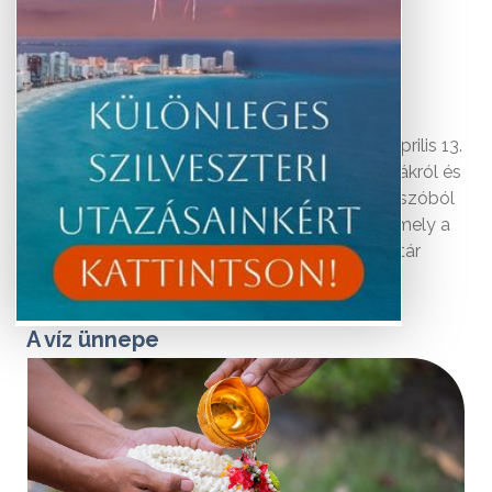
kezdetét jelzi és a turisták egyik fő attrakciója.
Az áprilisi teliholdtól kezdődik a háromnapos
Songkran ünnep. A fesztiválra minden évben április 13.
és 15. között kerül sor, és a fergeteges vízicsatákról és
vidám ünneplésről ismert. Neve ősi szankszrit szóból
származik, jelentése „belépni” vagy „átmenni”, mely a
tradicionális állatöv mozgására utal a thai naptár
szerint.
A víz ünnepe