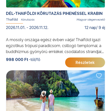
DÉL-THAIFÖLDI KÖRUTAZÁS PIHENÉSSEL KRABIN
Thaiföld
Magyar idegenvezető
2026.11.01. - 2026.11.12.
12 nap/ 9 éj
A mosoly országa egész évben várja! Thaiföld igazi
egzotikus trópusi paradicsom, csillogó templomai, a
buddhizmus gyönyörű emlékei, csodálatos strandjai,
növényzete, nyugalmat sugárzó hangulata és
998 000 Ft
-tól/fő
Részletek
vendégszeretete miatt olyan hely, ahová mindig
visszavágyik az ember.
További érdekességekért Thaiföldről kattintson
ide
.
A 2027. január 27. - február 9. időpontra vonatkozó
részletes program a következő linken tekinthető meg.
Dél-thaiföldi körutazás pihenéssel Krabin