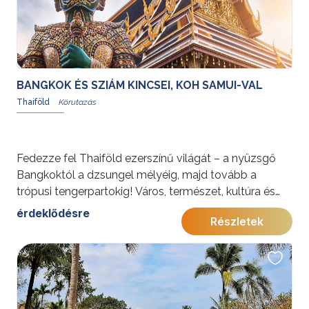
felejthetetlen élményeket nyújtson.További
érdekességekért Thaiföldről kattintson
ide
.
BANGKOK ÉS SZIÁM KINCSEI, KOH SAMUI-VAL
Thaiföld
Fedezze fel Thaiföld ezerszínű világát – a nyüzsgő
Bangkoktól a dzsungel mélyéig, majd tovább a
trópusi tengerpartokig! Város, természet, kultúra és
pihenés egy felejthetetlen körutazásban.
érdeklődésre
Részletek