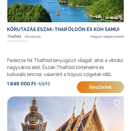
KÖRUTAZÁS ÉSZAK-THAIFÖLDÖN ÉS KOH SAMUI
Thaiföld
Magyar idegenvezető
Fedezze fel Thaiföld lenyűgöző világát, ahol a vibráló
nagyvárosi élet, Észak-Thaiföld történelmi és
kulturális kincsei, valamint a trópusi szigetek idilli
hangulata találkozik. Az utazás Bangkok nyüzsgő
1 849 000 Ft
-tól/fő
Részletek
metropoliszától indul, Észak-Thaiföld gazdag
örökségén keresztül vezet, és a festői Koh Samui
szigetén, fehér homokos strandok között ér véget.
Ismerje meg a thai kultúra sokszínűségét, és élvezze a
természeti szépségek nyújtotta páratlan élményeket.
Fakultatív programok széles választéka gondoskodik
arról, hogy az utazás minden résztvevő számára