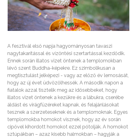
A fesztivál első napja hagyományosan tavaszi
nagytakarítással és vízöntési szertartással kezdődik.
Ennek során illatos vizet öntenek a templomokban
lévő szent Buddha-képekre. Ez szimbolikusan a
megtisztulást jelképezi - vagy az előző év lemosását,
hogy az új évet üdvözölhessék. A második napon a
fiatalok azzal tisztelik meg az idősebbeket, hogy
illatos vizet öntenek a kezükre és a lábukra, cserébe
áldást és virágfüzéreket kapnak, és felajánlásokat
tesznek a szerzeteseknek és a templomoknak. Egyes
templomokba homokot visznek, hogy az év során
cipővel kihordott homokot ezzel pótolják. A homokot
sztúpákban – azaz kisebb halmokban – hagyják a