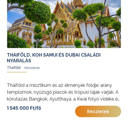
THAIFÖLD, KOH SAMUI ÉS DUBAI CSALÁDI
NYARALÁS
Thaiföld
Thaiföld a misztikum és az élmények földje: arany
templomok, nyüzsgő piacok és trópusi tájak várják. A
körutazás Bangkok, Ayutthaya, a Kwai folyó vidéke és
Koh Samui legszebb arcát tárja Ön elé.
1 545 000 Ft/fő
Részletek
További érdekességekért Thaiföldről kattintson
ide
, az
Egyesült Arab Emírségekről pedig
ide
.