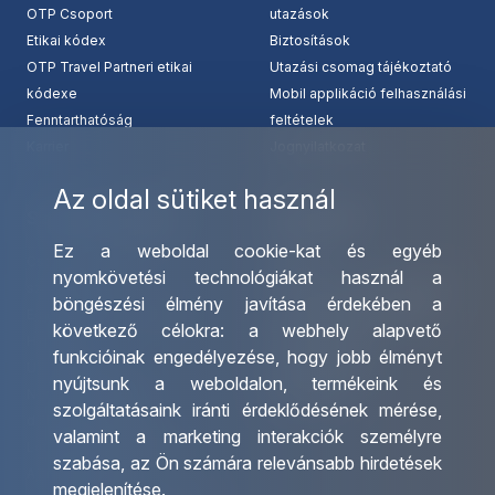
OTP Csoport
utazások
Etikai kódex
Biztosítások
OTP Travel Partneri etikai
Utazási csomag tájékoztató
kódexe
Mobil applikáció felhasználási
Fenntarthatóság
feltételek
Karrier
Jognyilatkozat
Az oldal sütiket használ
Szolgáltatásaink
Kapcsolat
Ez a weboldal cookie-kat és egyéb
Csoportos utazások
Irodáink
nyomkövetési technológiákat használ a
szervezése
Utazásszervező partnereink
böngészési élmény javítása érdekében a
Egyéni utak szervezése
Viszonteladó Partnereink
következő célokra:
a webhely alapvető
Hajóutak
Partnereinknek
funkcióinak engedélyezése
,
hogy jobb élményt
Üzleti utaztatás
Utazási kérdőív
nyújtsunk a weboldalon
,
termékeink és
Nemzetközi tanár és
Impresszum
szolgáltatásaink iránti érdeklődésének mérése,
diákigazolványok
valamint a marketing interakciók személyre
Letölthető katalógusunk
szabása
,
az Ön számára relevánsabb hirdetések
Ajándékutalvány
megjelenítése
.