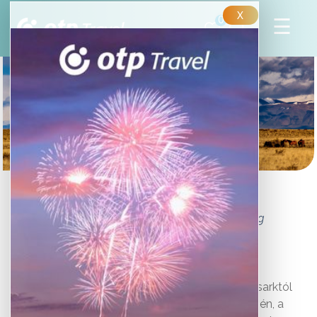
X
0
Tűzföld
Patagónia déli részén egy varázslatos szigetvilág
Szinte egy „kőhajításnyira” (35 foknyira) a Déli-sarktól
Chile és Argentína osztozik Patagónia déli részén, a