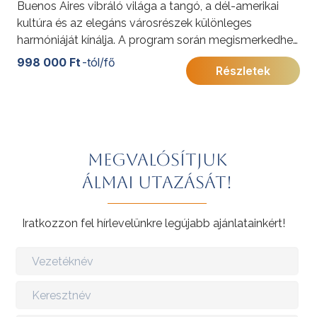
Buenos Aires vibráló világa a tangó, a dél-amerikai
kultúra és az elegáns városrészek különleges
harmóniáját kínálja. A program során megismerkedhet
a város legismertebb látnivalóival, jellegzetes
998 000 Ft
-tól/fő
Részletek
negyedeivel és gazdag történelmi örökségével. Az
utazás során a pezsgő nagyvárosi élmények mellett a
Tigre-delta természeti szépségei és az argentin vidék
hangulata is várja.
További érdekességekért Argentínáról kattintson
ide
.
Megvalósítjuk
álmai utazását!
Iratkozzon fel hírlevelünkre legújabb ajánlatainkért!