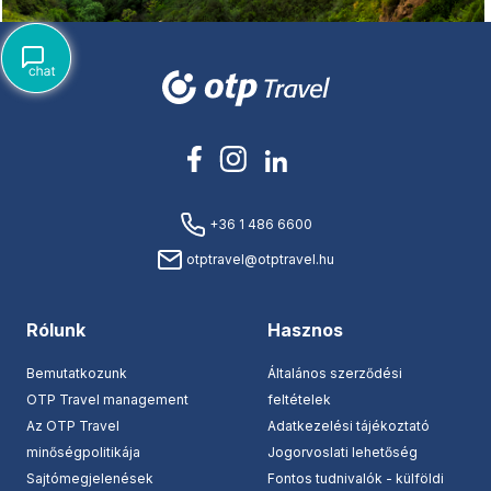
+36 1 486 6600
otptravel@otptravel.hu
Rólunk
Hasznos
Bemutatkozunk
Általános szerződési
OTP Travel management
feltételek
Az OTP Travel
Adatkezelési tájékoztató
minőségpolitikája
Jogorvoslati lehetőség
Sajtómegjelenések
Fontos tudnivalók - külföldi