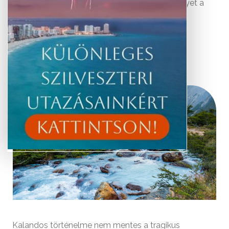
Tűzföld nevű varázslatos szigetvilágon, amelyet a
Magellán-szoros választ el a dél-amerikai
kontinenstől.
Utazási ajánlataink
Kalandos történelme nem mentes a tragikus