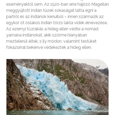
eseményektől sem. Az 1520-ban erre hajózó Magellán
meggyújtott indián tüzek sokaságát látta égni a
partról és az indiánok kenuiból – innen származik az
egykor öt őslakos indián törzs lakta vidék elnevezése.
Az ezernyi tűzrakás a hideg ellen védte a nomád
yamana indiánokat, akik szőrme hiányában
meztelenül éltek, s ily módon, valamint testüket
fókazsírral bekenve védekeztek a hideg ellen.