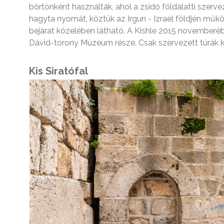
börtönként használták, ahol a zsidó földalatti szerve
hagyta nyomát, köztük az Irgun - Izrael földjén műk
bejárat közelében látható. A Kishle 2015 novemberé
Dávid-torony Múzeum része. Csak szervezett túrák k
Kis Siratófal