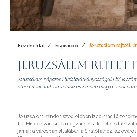
/
/
Jeruzsálem rejtett ki
Kezdőoldal
Inspirációk
Jeruzsálem rejtett
Jeruzsálem népszerű turistalátványosságain túl is szám
útba ejteni. Tartson velünk és ismerje meg a szent váro
Jeruzsálem minden szegletében izgalmas történelme
fel. Minden városnak megvannak a kötelező látnival
járnak a városban általában a Siratófalhoz, az óváro