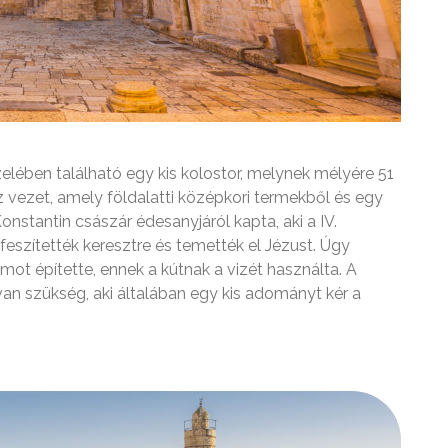
özelében található egy kis kolostor, melynek mélyére 51
z vezet, amely földalatti középkori termekből és egy
nstantin császár édesanyjáról kapta, aki a IV.
eszítették keresztre és temették el Jézust. Úgy
mot építette, ennek a kútnak a vizét használta. A
an szükség, aki általában egy kis adományt kér a