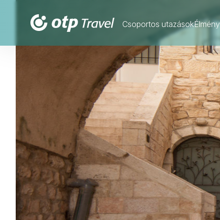
Csoportos utazások
Élmény