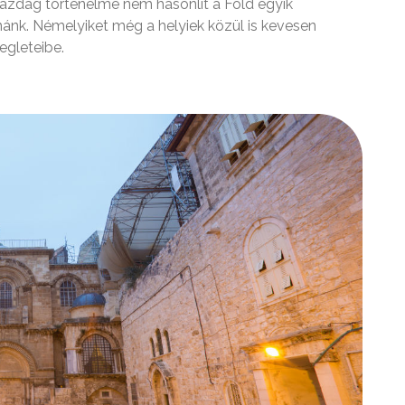
gazdag történelme nem hasonlít a Föld egyik
nánk. Némelyiket még a helyiek közül is kevesen
egleteibe.