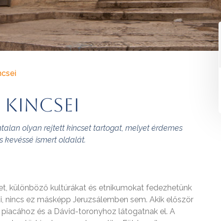
ncsei
 kincsei
talan olyan rejtett kincset tartogat, melyet érdemes
s kevéssé ismert oldalát.
t, különböző kultúrákat és etnikumokat fedezhetünk
ói, nincs ez másképp Jeruzsálemben sem. Akik először
s piacához és a Dávid-toronyhoz látogatnak el. A