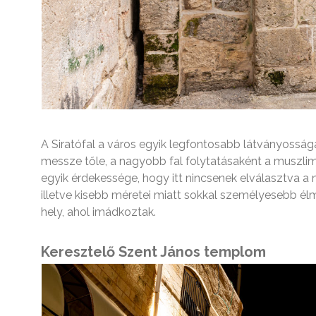
A Siratófal a város egyik legfontosabb látványossá
messze tőle, a nagyobb fal folytatásaként a muszlim 
egyik érdekessége, hogy itt nincsenek elválasztva a n
illetve kisebb méretei miatt sokkal személyesebb élm
hely, ahol imádkoztak.
Keresztelő Szent János templom