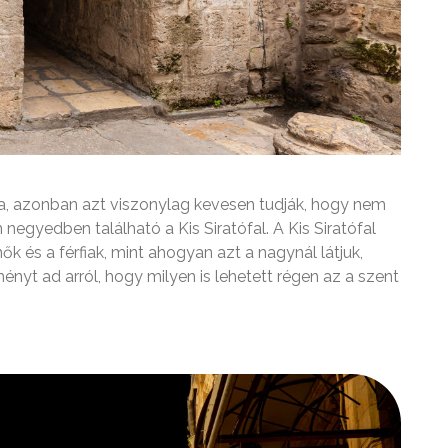
ga, azonban azt viszonylag kevesen tudják, hogy nem
negyedben található a Kis Siratófal. A Kis Siratófal
ők és a férfiak, mint ahogyan azt a nagynál látjuk,
ényt ad arról, hogy milyen is lehetett régen az a szent