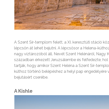
A Szent Sír-templom felett, a XI. keresztúti stáció k
lépcsőn át lehet bejutni. A lépcsősor a Helena-kútho
nagy víztározóból áll. Nevét Szent Helénáról, Nagy Ko
században érkezett Jeruzsálembe és felfedezte, hol f
tartják, hogy amikor Szent Heléna a Szent Sír-templo
kúthoz történő belépéshez a helyi pap engedélyére v
bejutásért cserébe.
A Kishle