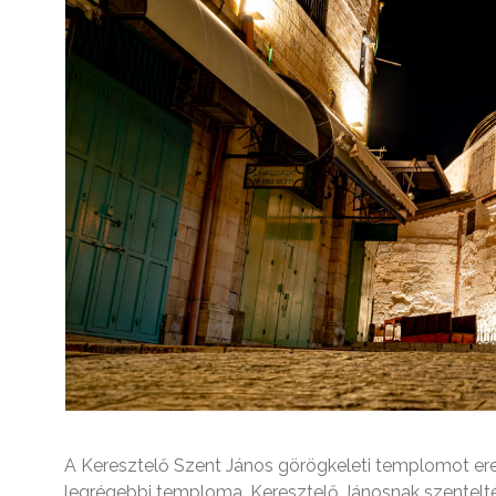
A Keresztelő Szent János görögkeleti templomot ered
legrégebbi temploma. Keresztelő Jánosnak szentelté