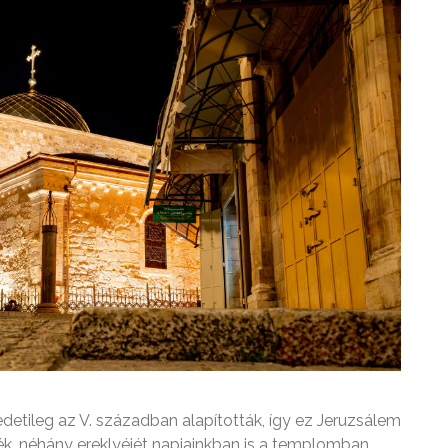
etileg az V. században alapították, így ez Jeruzsálem
k, néhány ereklyéjét napjainkban is a templomban