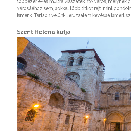
többezer éves múltra visszatekintő város, melynek 
városáéhoz sem, sokkal több titkot rejt, mint gondol
ismerik. Tartson velünk Jeruzsálem kevéssé ismert sz
Szent Helena kútja