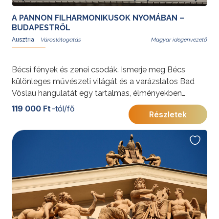
A PANNON FILHARMONIKUSOK NYOMÁBAN –
BUDAPESTRŐL
Ausztria
Magyar idegenvezető
Bécsi fények és zenei csodák. Ismerje meg Bécs
különleges művészeti világát és a varázslatos Bad
Vöslau hangulatát egy tartalmas, élményekben
gazdag utazás során. A programot exkluzív zenei
119 000 Ft
-tól/fő
Részletek
élmények teszik teljessé: koncert a világhírű
Musikvereinben és orgonazene a klosterneuburgi
apátság falai között.
További érdekességekért Ausztriáról kattintson
ide
.