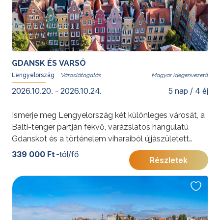
GDANSK ÉS VARSÓ
Lengyelország
Magyar idegenvezető
2026.10.20. - 2026.10.24.
5 nap / 4 éj
Ismerje meg Lengyelország két különleges városát, a
Balti-tenger partján fekvő, varázslatos hangulatú
Gdanskot és a történelem viharaiból újjászületett
fővárost, Varsót! Barangoljon Gdansk macskaköves
339 000 Ft
-tól/fő
Részletek
utcáin, fedezze fel a tengerparti üdülővárosok báját,
majd merüljön el Varsó kulturális és történelmi
örökségében.
További érdekességekért Lengyelországról kattintson
ide
.