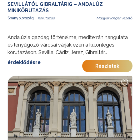
SEVILLÁTÓL GIBRALTÁRIG – ANDALÚZ
MINIKÖRUTAZÁS
Spanyolország
Magyar idegenvezető
Andalúzia gazdag történelme, mediterrán hangulata
és lenyűgöző városai várják ezen a különleges
körutazáson. Sevilla, Cádiz, Jerez, Gibraltár,
Torremolinos és Málaga felejthetetlen élményeket
érdeklődésre
Részletek
kínál. A programot azoknak ajánljuk, akik egy
tartalmas utazás során szeretnék megismerni Dél-
Spanyolország kulturális kincseit, történelmi városait,
gasztronómiáját és a Costa del Sol pihentető
hangulatát.
További érdekességekért Spanyolországról kattintson
ide
.