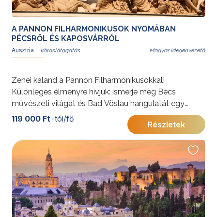
A PANNON FILHARMONIKUSOK NYOMÁBAN
PÉCSRŐL ÉS KAPOSVÁRRÓL
Ausztria
Magyar idegenvezető
Zenei kaland a Pannon Filharmonikusokkal!
Különleges élményre hívjuk: ismerje meg Bécs
művészeti világát és Bad Vöslau hangulatát egy
tartalmas utazás során. A programot koncert a
119 000 Ft
-tól/fő
Részletek
Musikvereinben és orgonazene a klosterneuburgi
apátságban teszi teljessé.
További érdekességekért Ausztriáról kattintson
ide
.