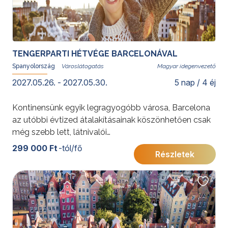
TENGERPARTI HÉTVÉGE BARCELONÁVAL
Spanyolország
Magyar idegenvezető
2027.05.26. - 2027.05.30.
5 nap / 4 éj
Kontinensünk egyik legragyogóbb városa, Barcelona
az utóbbi évtized átalakításainak köszönhetően csak
még szebb lett, látnivalói
megszámlálhatatlanok. Calella-ban lévő szálloda
299 000 Ft
-tól/fő
Részletek
ideális kiindulópont Barcelona felfedezéséhez és
Costa Brava homokos tengerpartján kipihenhetők a
városlátogatás kellemes fáradalmai.
További érdekességekért Spanyolországról kattintson
ide
.