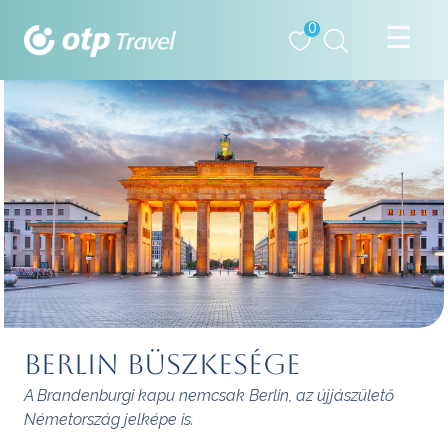
0
Berlin büszkesége
A Brandenburgi kapu nemcsak Berlin, az újjászülető
Németország jelképe is.