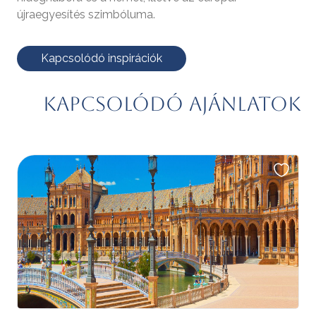
újraegyesítés szimbóluma.
Kapcsolódó inspirációk
Kapcsolódó ajánlatok