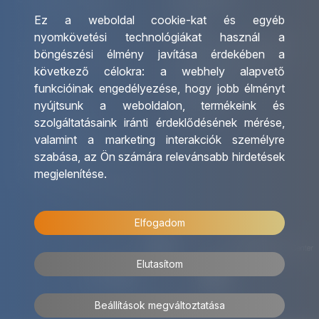
Ez a weboldal cookie-kat és egyéb
Csoportos utazások
Irodáink
nyomkövetési technológiákat használ a
szervezése
Utazásszervező partnereink
böngészési élmény javítása érdekében a
Egyéni utak szervezése
Viszonteladó Partnereink
következő célokra:
a webhely alapvető
Hajóutak
Partnereinknek
funkcióinak engedélyezése
,
hogy jobb élményt
Üzleti utaztatás
Utazási kérdőív
nyújtsunk a weboldalon
,
termékeink és
Nemzetközi tanár és
Impresszum
szolgáltatásaink iránti érdeklődésének mérése,
diákigazolványok
valamint a marketing interakciók személyre
Letölthető katalógusunk
szabása
,
az Ön számára relevánsabb hirdetések
Ajándékutalvány
megjelenítése
.
OTP Travel kedvezmények
Elfogadom
Elutasítom
Beállítások megváltoztatása
© 2026 OTP Travel Minden jog fenntartva