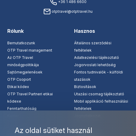
+36 1 486 6600
otptravel@otptravel.hu
Rólunk
Hasznos
Bemutatkozunk
Általános szerződési
OTP Travel management
feltételek
Az OTP Travel
Adatkezelési tájékoztató
minőségpolitikája
Jogorvoslati lehetőség
Sajtómegjelenések
Fontos tudnivalók - külföldi
OTP Csoport
utazások
Etikai kódex
Biztosítások
OTP Travel Partneri etikai
Utazási csomag tájékoztató
kódexe
Mobil applikáció felhasználási
Fenntarthatóság
feltételek
Karrier
Jognyilatkozat
Az oldal sütiket használ
Szolgáltatásaink
Kapcsolat