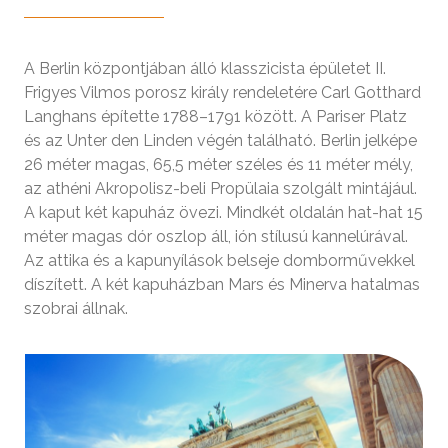
A Berlin központjában álló klasszicista épületet II.
Frigyes Vilmos porosz király rendeletére Carl Gotthard
Langhans építette 1788–1791 között. A Pariser Platz
és az Unter den Linden végén található. Berlin jelképe
26 méter magas, 65,5 méter széles és 11 méter mély,
az athéni Akropolisz-beli Propülaia szolgált mintájául.
A kaput két kapuház övezi. Mindkét oldalán hat-hat 15
méter magas dór oszlop áll, ión stílusú kannelúrával.
Az attika és a kapunyílások belseje domborművekkel
díszített. A két kapuházban Mars és Minerva hatalmas
szobrai állnak.