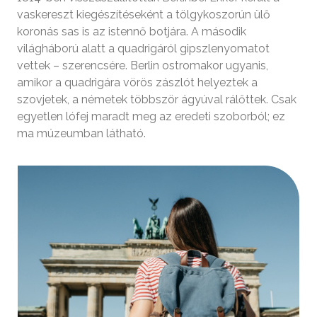
vaskereszt kiegészítéseként a tölgykoszorún ülő
koronás sas is az istennő botjára. A második
világháború alatt a quadrigáról gipszlenyomatot
vettek – szerencsére. Berlin ostromakor ugyanis,
amikor a quadrigára vörös zászlót helyeztek a
szovjetek, a németek többször ágyúval rálőttek. Csak
egyetlen lófej maradt meg az eredeti szoborból; ez
ma múzeumban látható.