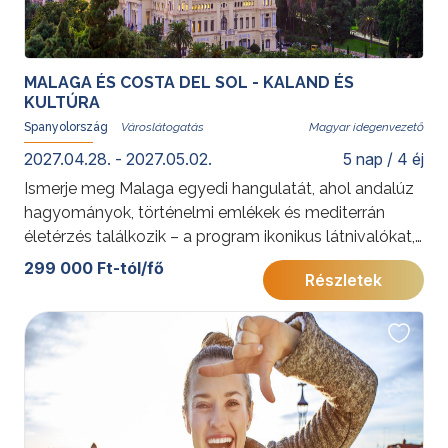
MALAGA ÉS COSTA DEL SOL - KALAND ÉS
KULTÚRA
Spanyolország
Magyar idegenvezető
2027.04.28. - 2027.05.02.
5 nap / 4 éj
Ismerje meg Malaga egyedi hangulatát, ahol andalúz
hagyományok, történelmi emlékek és mediterrán
életérzés találkozik – a program ikonikus látnivalókat,
fakultatív kirándulásokat és tengerparti pihenést is
299 000 Ft-tól/fő
Részletek
kínál. A Torremlinosban található szállás ideális
kiindulópont a Costa del Sol felfedezéséhez.
További érdekességekért Spanyolországról kattintson
ide
.