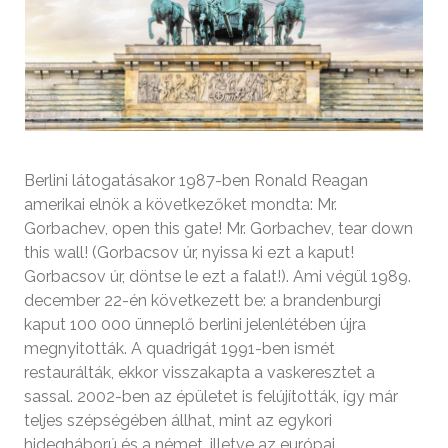
Berlini látogatásakor 1987-ben Ronald Reagan
amerikai elnök a következőket mondta: Mr.
Gorbachev, open this gate! Mr. Gorbachev, tear down
this wall! (Gorbacsov úr, nyissa ki ezt a kaput!
Gorbacsov úr, döntse le ezt a falat!). Ami végül 1989.
december 22-én következett be: a brandenburgi
kaput 100 000 ünneplő berlini jelenlétében újra
megnyitották. A quadrigát 1991-ben ismét
restaurálták, ekkor visszakapta a vaskeresztet a
sassal. 2002-ben az épületet is felújították, így már
teljes szépségében állhat, mint az egykori
hidegháború és a német, illetve az európai