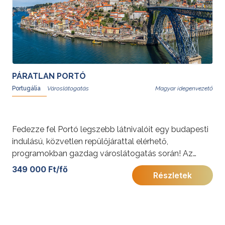
PÁRATLAN PORTÓ
Portugália
Magyar idegenvezető
Fedezze fel Portó legszebb látnivalóit egy budapesti
indulású, közvetlen repülőjárattal elérhető,
programokban gazdag városlátogatás során! Az
utazás a város nevezetességei mellett egy
349 000 Ft/fő
Részletek
különleges birtoklátogatást és helyi bor-, olívaolaj- és
mézkóstolót is tartalmaz, így a portugál vidéki életbe
is betekintést nyújt. Családok számára is kiváló
választás, akik aktív kikapcsolódásra és autentikus