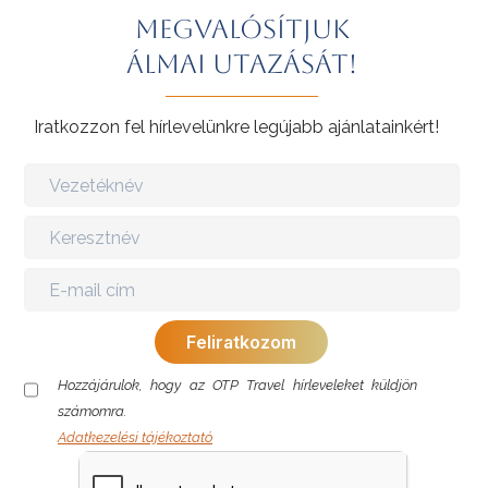
élményekre vágynak.
Megvalósítjuk
További érdekességekért Portugáliáról kattintson
ide
.
álmai utazását!
Iratkozzon fel hírlevelünkre legújabb ajánlatainkért!
Hozzájárulok, hogy az OTP Travel hírleveleket küldjön
számomra.
Adatkezelési tájékoztató