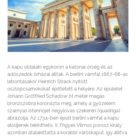
A kapu oldalain egykoron a katonai őrség és az
adószedők őrházai álltak. A berlini vámfal 1867-68-as
lebontásakor Heinrich Strack nyitott
oszlopcsarnokokat építtetett a helyére. Az épületet
Johann Gottfried Schadow öt méter magas
bronzszobra koronázta meg, amely a győzelem
szárnyas istennőjét négylovas szekerén (quadriga)
ábrázolja. Az 1734-ben épült berlini vámfal a kapu
elődjének tekinthető. II. Frigyes Vilmos porosz király
azonban átalakíttatta a korábbi városkaput, így állítva