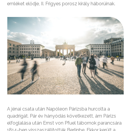
emléket elődje, II. Frigyes porosz király háborúinak.
A jénai csata után Napóleon Párizsba hurcolta a
quadrigát. Pár év hányódás következett, ám Párizs
elfoglalása után Ernst von Pfuel tábornok parancsára
1814-ben visszaszállították Berlinbe. Ekkor került a