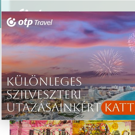
Csoportos utazások
Élmény