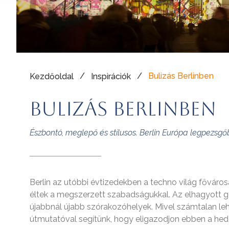
/
/
Bulizás Berlinben
Kezdőoldal
Inspirációk
Bulizás Berlinben
Észbontó, meglepő és stílusos. Berlin Európa legpezsgőb
Berlin az utóbbi évtizedekben a techno világ fővárosáv
éltek a megszerzett szabadságukkal. Az elhagyott
újabbnál újabb szórakozóhelyek. Mivel számtalan leh
útmutatóval segítünk, hogy eligazodjon ebben a hedo