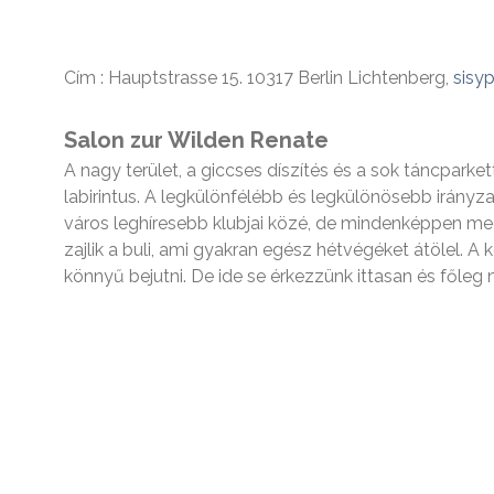
Cím : Hauptstrasse 15. 10317 Berlin Lichtenberg,
sisyp
Salon zur Wilden Renate
A nagy terület, a giccses díszítés és a sok táncparke
labirintus. A legkülönfélébb és legkülönösebb irányz
város leghíresebb klubjai közé, de mindenképpen me
zajlik a buli, ami gyakran egész hétvégéket átölel. 
könnyű bejutni. De ide se érkezzünk ittasan és fől