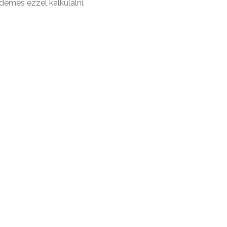
rdemes ezzel kalkulálni.