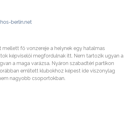
hos-berlin.net
tt mellett fő vonzereje a helynek egy hatalmas
atok képviselői megfordulnak itt. Nem tartozik ugyan a
gvan a maga varázsa. Nyáron szabadtéri partikon
A korábban említett klubokhoz képest ide viszonylag
eg nem nagyobb csoportokban.