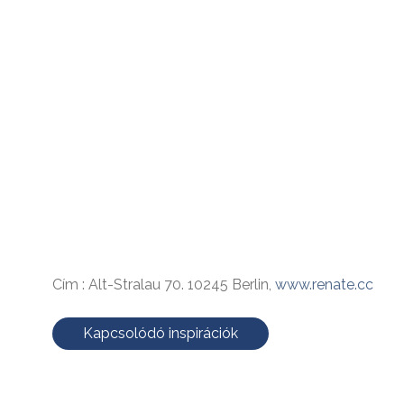
Cím : Alt-Stralau 70. 10245 Berlin,
www.renate.cc
Kapcsolódó inspirációk