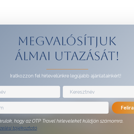
Megvalósítjuk
álmai utazását!
Iratkozzon fel hírlevelünkre legújabb ajánlatainkért!
rulok, hogy az OTP Travel hírleveleket küldjön számomra.
elési tájékoztató