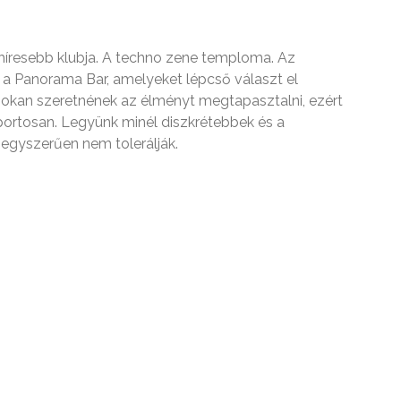
ghíresebb klubja. A techno zene temploma. Az
 a Panorama Bar, amelyeket lépcső választ el
, sokan szeretnének az élményt megtapasztalni, ezért
oportosan. Legyünk minél diszkrétebbek és a
t egyszerűen nem tolerálják.