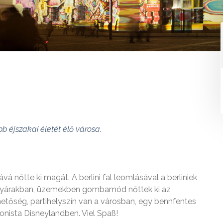
b éjszakai életét élő városa.
á nőtte ki magát. A berlini fal leomlásával a berliniek
 gyárakban, üzemekben gombamód nőttek ki az
etőség, partihelyszín van a városban, egy bennfentes
nista Disneylandben. Viel Spaß!