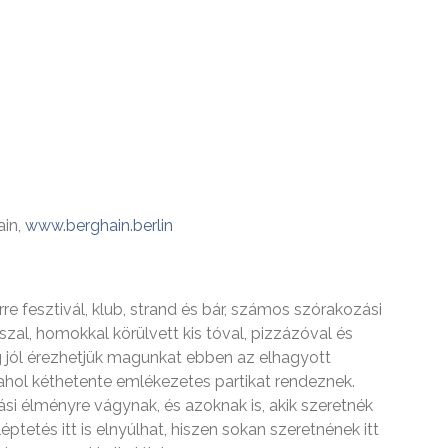
ain,
www.berghain.berlin
e fesztivál, klub, strand és bár, számos szórakozási
zal, homokkal körülvett kis tóval, pizzázóval és
ig jól érezhetjük magunkat ebben az elhagyott
 ahol kéthetente emlékezetes partikat rendeznek.
ási élményre vágynak, és azoknak is, akik szeretnék
ptetés itt is elnyúlhat, hiszen sokan szeretnének itt