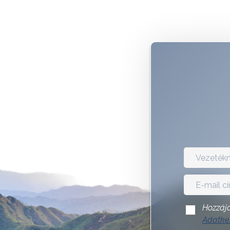
Hozzájá
Adatkez