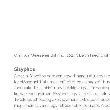
Cím : Am Wriezener Bahnhof 10243 Berlin Friedrichsh
Sisyphos
A berlini Sisyphos egészen egyedi hangulatú, egyszerr
lehetőséggel. Hatalmas területtel, egy elhagyott buss
táncparkettek labirintusával órákig vagy akár napok
kutyaeledel gyárban. Sisyphos egy varázslatos falu,
Tökéletes lehetőség azok számára, akik eredeti buliz
megismerni a város egy felfedezetlen területét. A belé