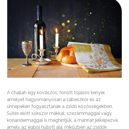
A challah egy kovászos, fonott tojásos kenyér,
amelyet hagyományosan a sábeszkor és az
ünnepeken fogyasztanak a zsidó közösségekben.
Sütés előtt sokszor mákkal, szezámmaggal vagy
koriandermaggal is meghintjük, a mannát jelképezve,
amely az égből hullott alá, miközben az zsidók