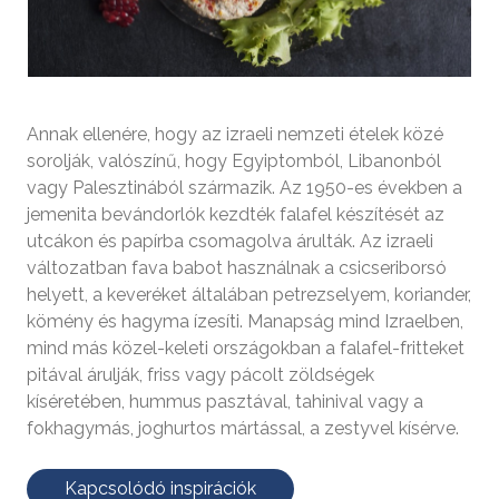
Annak ellenére, hogy az izraeli nemzeti ételek közé
sorolják, valószínű, hogy Egyiptomból, Libanonból
vagy Palesztinából származik. Az 1950-es években a
jemenita bevándorlók kezdték falafel készítését az
utcákon és papírba csomagolva árulták. Az izraeli
változatban fava babot használnak a csicseriborsó
helyett, a keveréket általában petrezselyem, koriander,
kömény és hagyma ízesíti. Manapság mind Izraelben,
mind más közel-keleti országokban a falafel-fritteket
pitával árulják, friss vagy pácolt zöldségek
kíséretében, hummus pasztával, tahinival vagy a
fokhagymás, joghurtos mártással, a zestyvel kísérve.
Kapcsolódó inspirációk