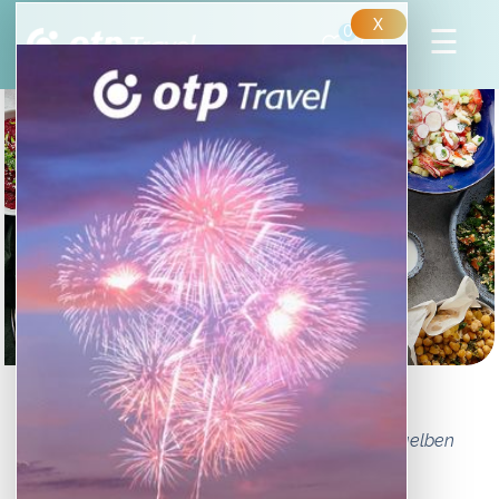
X
0
Izrael sokszínű ízei
10 különleges ételt mutatunk be, amelyeket Izraelben
járva feltétlenül meg kell kóstolni!