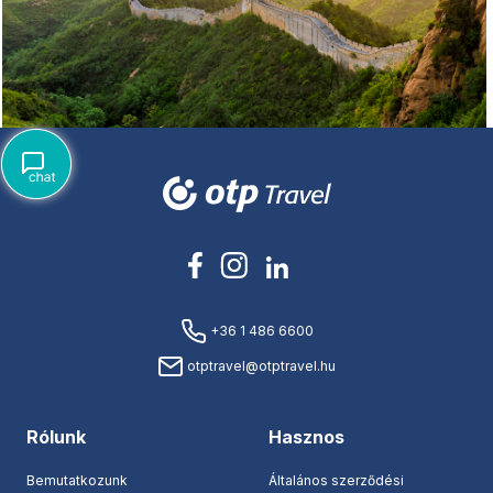
+36 1 486 6600
otptravel@otptravel.hu
Rólunk
Hasznos
Bemutatkozunk
Általános szerződési