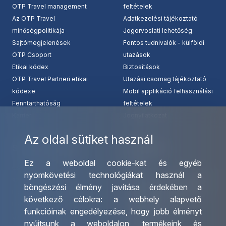
OTP Travel management
feltételek
Az OTP Travel
Adatkezelési tájékoztató
minőségpolitikája
Jogorvoslati lehetőség
Sajtómegjelenések
Fontos tudnivalók - külföldi
OTP Csoport
utazások
Etikai kódex
Biztosítások
OTP Travel Partneri etikai
Utazási csomag tájékoztató
kódexe
Mobil applikáció felhasználási
Fenntarthatóság
feltételek
Karrier
Jognyilatkozat
Az oldal sütiket használ
Szolgáltatásaink
Kapcsolat
Ez a weboldal cookie-kat és egyéb
Csoportos utazások
Irodáink
nyomkövetési technológiákat használ a
szervezése
Utazásszervező partnereink
böngészési élmény javítása érdekében a
Egyéni utak szervezése
Viszonteladó Partnereink
következő célokra:
a webhely alapvető
Hajóutak
Partnereinknek
funkcióinak engedélyezése
,
hogy jobb élményt
Üzleti utaztatás
Utazási kérdőív
nyújtsunk a weboldalon
,
termékeink és