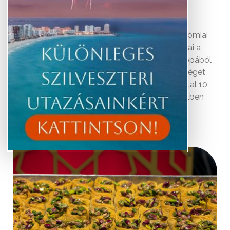
Az
izraeli
konyha számos különleges gasztronómiai
különlegességgel kecsegtet. Az ország polgárai a
Közel-Keletről, Kelet-, Közép- és Nyugat-Európából
illetve Afrikából érkeztek különleges sokszínűséget
teremtve a konyhaművészet területén is. Ezúttal 10
különleges ételt mutatunk be, amelyeket Izraelben
járva feltétlenül meg kell kóstolni!
Knafe