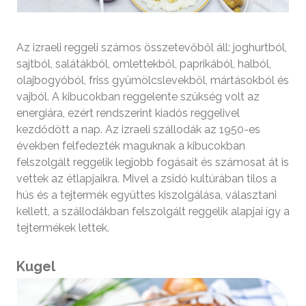
Az izraeli reggeli számos összetevőből áll: joghurtból,
sajtból, salátákból, omlettekből, paprikából, halból,
olajbogyóból, friss gyümölcslevekből, mártásokból és
vajból. A kibucokban reggelente szükség volt az
energiára, ezért rendszerint kiadós reggelivel
kezdődött a nap. Az izraeli szállodák az 1950-es
években felfedezték maguknak a kibucokban
felszolgált reggelik legjobb fogásait és számosat át is
vettek az étlapjaikra. Mivel a zsidó kultúrában tilos a
hús és a tejtermék együttes kiszolgálása, választani
kellett, a szállodákban felszolgált reggelik alapjai így a
tejtermékek lettek.
Kugel