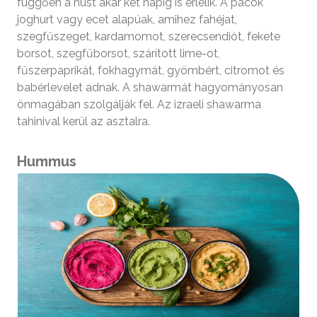
függően a húst akár két napig is érlelik. A pácok
joghurt vagy ecet alapúak, amihez fahéjat,
szegfűszeget, kardamomot, szerecsendiót, fekete
borsot, szegfűborsot, szárított lime-ot,
fűszerpaprikát, fokhagymát, gyömbért, citromot és
babérlevelet adnak. A shawarmát hagyományosan
önmagában szolgálják fel. Az izraeli shawarma
tahinival kerül az asztalra.
Hummus