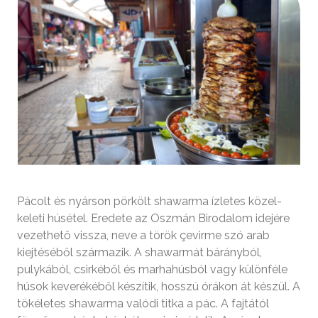
Pácolt és nyárson pörkölt shawarma ízletes közel-
keleti húsétel. Eredete az Oszmán Birodalom idejére
vezethető vissza, neve a török çevirme szó arab
kiejtéséből származik. A shawarmát bárányból,
pulykából, csirkéből és marhahúsból vagy különféle
húsok keverékéből készítik, hosszú órákon át készül. A
tökéletes shawarma valódi titka a pác. A fajtától