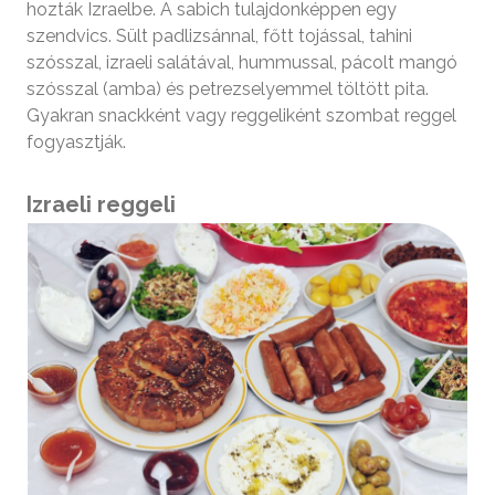
hozták Izraelbe. A sabich tulajdonképpen egy
szendvics. Sült padlizsánnal, főtt tojással, tahini
szósszal, izraeli salátával, hummussal, pácolt mangó
szósszal (amba) és petrezselyemmel töltött pita.
Gyakran snackként vagy reggeliként szombat reggel
fogyasztják.
Izraeli reggeli