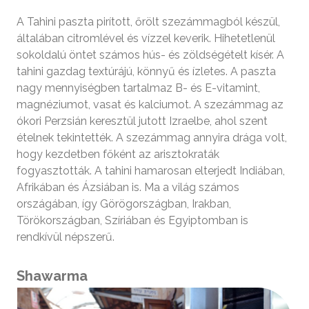
A Tahini paszta pirított, őrölt szezámmagból készül,
általában citromlével és vízzel keverik. Hihetetlenül
sokoldalú öntet számos hús- és zöldségételt kísér. A
tahini gazdag textúrájú, könnyű és ízletes. A paszta
nagy mennyiségben tartalmaz B- és E-vitamint,
magnéziumot, vasat és kalciumot. A szezámmag az
ókori Perzsián keresztül jutott Izraelbe, ahol szent
ételnek tekintették. A szezámmag annyira drága volt,
hogy kezdetben főként az arisztokraták
fogyasztották. A tahini hamarosan elterjedt Indiában,
Afrikában és Ázsiában is. Ma a világ számos
országában, így Görögországban, Irakban,
Törökországban, Szíriában és Egyiptomban is
rendkívül népszerű.
Shawarma