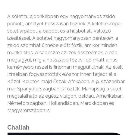
A sólet tulajdonképpen egy hagyományos zsidó
pörkölt, amelyet hosszasan főznek. A kelet-európai
sólet árpából, a babból és a húsból áll, változó
ízesítéssel. A sóletet hagyományosan pénteken, a
zsidó szombat ünnepe előtt főzik, amikor minden
munka tilos. A sábeszre az ízek összeérnek, a bab
meglágyul, míg a hosszabb főzési idő miatt a hús
keményebb részei is finoman megpuhulnak. Az ételt
Izraelben fogyasztották először innen terjedt el a
Közel-Keleten majd Észak-Afrikában. A 9. században
már Spanyolországban is főzték. Manapság a sólet
megtalálható az egész világon, például Amerikában,
Németországban, Hollandiában, Marokkóban és
Magyarországon is.
Challah