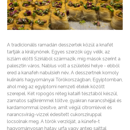
A tradicionális ramadán desszertek közül a knafét
tartják a királynőnek. Egyes szerzők úgy vélik, az
iszlám előtti Szíriából származik, míg mások szerint a
palesztin város, Nablus volt a születési helye - ebből
ered a kanafeh nabulsieh név. A desszertnek komoly
kulináris hagyományai Törökországban, Egyiptomban,
ahol még az egyiptomi nemzeti ételek között
szerepel. Két ropogós réteg kataifi tésztából készül,
zamatos sajtkrémmel töltve, gyakran narancshéjjal és
kardamommal ízesítve, amit végül citromlével és
narancsvirág-vízzel édesített cukorsziruppal
locsolnak meg. A török verzióját, a künefe-t
hagyományosan hatay, urfa vagy antep sajttal