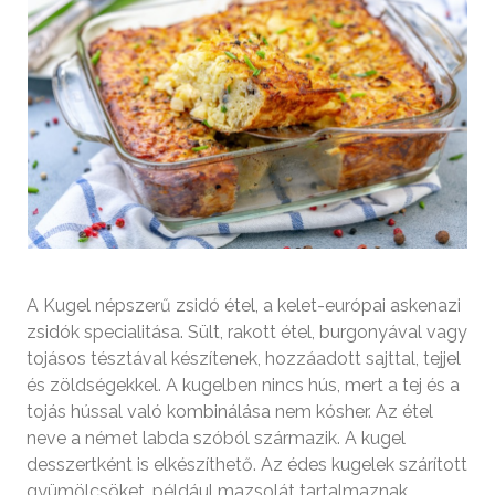
A Kugel népszerű zsidó étel, a kelet-európai askenazi
zsidók specialitása. Sült, rakott étel, burgonyával vagy
tojásos tésztával készítenek, hozzáadott sajttal, tejjel
és zöldségekkel. A kugelben nincs hús, mert a tej és a
tojás hússal való kombinálása nem kósher. Az étel
neve a német labda szóból származik. A kugel
desszertként is elkészíthető. Az édes kugelek szárított
gyümölcsöket, például mazsolát tartalmaznak.