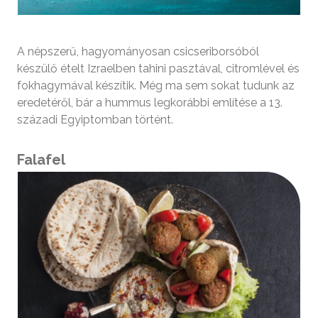
A népszerű, hagyományosan csicseriborsóból
készülő ételt Izraelben tahini pasztával, citromlével és
fokhagymával készítik. Még ma sem sokat tudunk az
eredetéről, bár a hummus legkorábbi említése a 13.
századi Egyiptomban történt.
Falafel