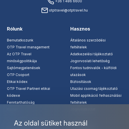
+36 1 486 6600
otptravel@otptravel.hu
Rólunk
Hasznos
Bemutatkozunk
Általános szerződési
OTP Travel management
feltételek
Az OTP Travel
Adatkezelési tájékoztató
minőségpolitikája
Jogorvoslati lehetőség
Sajtómegjelenések
Fontos tudnivalók - külföldi
OTP Csoport
utazások
Etikai kódex
Biztosítások
OTP Travel Partneri etikai
Utazási csomag tájékoztató
kódexe
Mobil applikáció felhasználási
Fenntarthatóság
feltételek
Karrier
Jognyilatkozat
Az oldal sütiket használ
Szolgáltatásaink
Kapcsolat