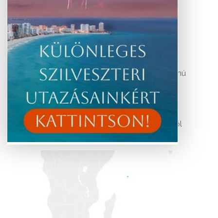
Időpontok és árak
A Seychelle-szigetek valódi földi paradicsom:
lenyűgöző tengerpartok, buja növényzet és
különleges élővilág várja az utazót. Kis létszámú
körutazásunk során felfedezheti e varázslatos
szigetek természeti kincseit, miközben a világ
legszebb partjain pihenhet..
További érdekességekért Seychelle-szigetekről
kattintson
.
ide