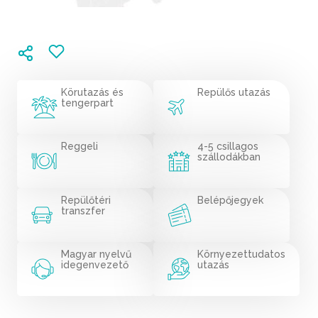
Körutazás és
Repülős utazás
tengerpart
Reggeli
4-5 csillagos
szállodákban
Repülőtéri
Belépőjegyek
transzfer
Magyar nyelvű
Környezettudatos
idegenvezető
utazás