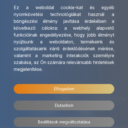
Ez a weboldal cookie-kat és egyéb
Csoportos utazások
Irodáink
nyomkövetési technológiákat használ a
szervezése
Utazásszervező partnereink
böngészési élmény javítása érdekében a
Egyéni utak szervezése
Viszonteladó Partnereink
következő célokra:
a webhely alapvető
Hajóutak
Partnereinknek
funkcióinak engedélyezése
,
hogy jobb élményt
Üzleti utaztatás
Utazási kérdőív
nyújtsunk a weboldalon
,
termékeink és
Nemzetközi tanár és
Impresszum
szolgáltatásaink iránti érdeklődésének mérése,
diákigazolványok
valamint a marketing interakciók személyre
Letölthető katalógusunk
szabása
,
az Ön számára relevánsabb hirdetések
Ajándékutalvány
megjelenítése
.
OTP Travel kedvezmények
Elfogadom
Elutasítom
Beállítások megváltoztatása
© 2026 OTP Travel Minden jog fenntartva