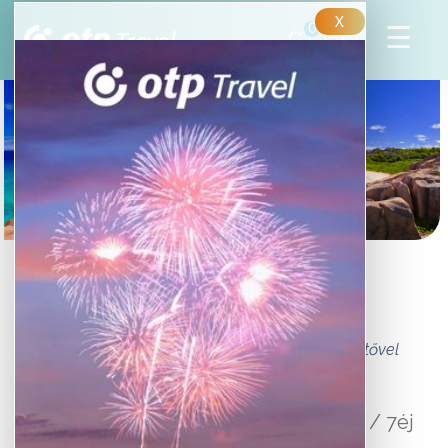
X
0
SEYCHELLES - AZ INDIAI-
ÓCEÁN ÁLOMSZIGETEI
Körutazás és üdülés magyar nyelvű idegenvezetővel
1 599 000 Ft
-tól/fő
10 nap / 7éj