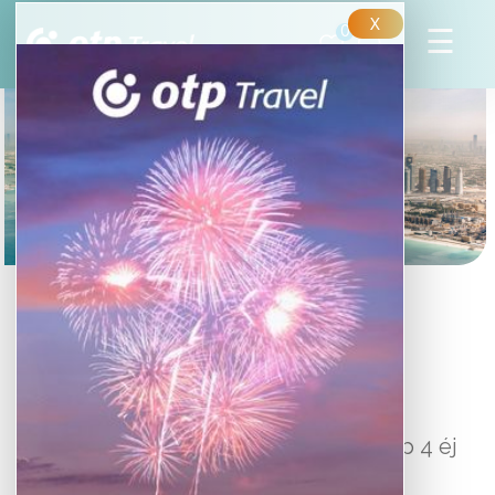
X
0
DUBAI
Csoportos városlátogatás magyar nyelvű
idegenvezetővel
489 000 Ft
-tól/fő
5 nap 4 éj