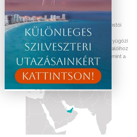
Időpontok és árak
Fedezze fel Dubai fényűző metropoliszát! A festői
tengerparti célpontoktól kezdve az építészeti
csodákig és színházakig az emírség mindig lenyűgözi
a lakosait és a turistákat egyaránt. Dubai látnivalóihoz
éppúgy hozzátartoznak a gigaméretű plázák, mint a
mecsetek és építészeti kuriózumok.
További érdekességekért az Egyesült Arab
Emírségekről kattintson
.
ide