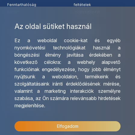
Fenntarthatóság
feltételek
Karrier
Jognyilatkozat
Az oldal sütiket használ
Szolgáltatásaink
Kapcsolat
Ez a weboldal cookie-kat és egyéb
Csoportos utazások
Irodáink
nyomkövetési technológiákat használ a
szervezése
Utazásszervező partnereink
böngészési élmény javítása érdekében a
Egyéni utak szervezése
Viszonteladó Partnereink
következő célokra:
a webhely alapvető
Hajóutak
Partnereinknek
funkcióinak engedélyezése
,
hogy jobb élményt
Üzleti utaztatás
Utazási kérdőív
nyújtsunk a weboldalon
,
termékeink és
Nemzetközi tanár és
Impresszum
szolgáltatásaink iránti érdeklődésének mérése,
diákigazolványok
valamint a marketing interakciók személyre
Letölthető katalógusunk
szabása
,
az Ön számára relevánsabb hirdetések
Ajándékutalvány
megjelenítése
.
OTP Travel kedvezmények
Elfogadom