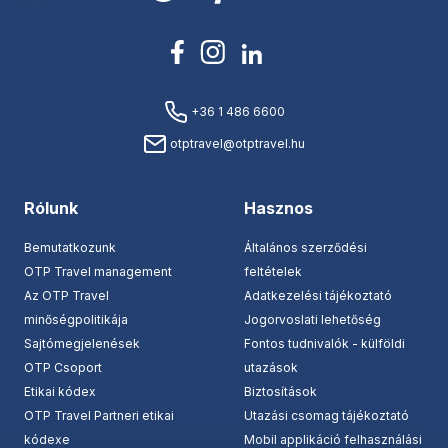
+36 1 486 6600
otptravel@otptravel.hu
Rólunk
Hasznos
Bemutatkozunk
Általános szerződési
OTP Travel management
feltételek
Az OTP Travel
Adatkezelési tájékoztató
minőségpolitikája
Jogorvoslati lehetőség
Sajtómegjelenések
Fontos tudnivalók - külföldi
OTP Csoport
utazások
Etikai kódex
Biztosítások
OTP Travel Partneri etikai
Utazási csomag tájékoztató
kódexe
Mobil applikáció felhasználási