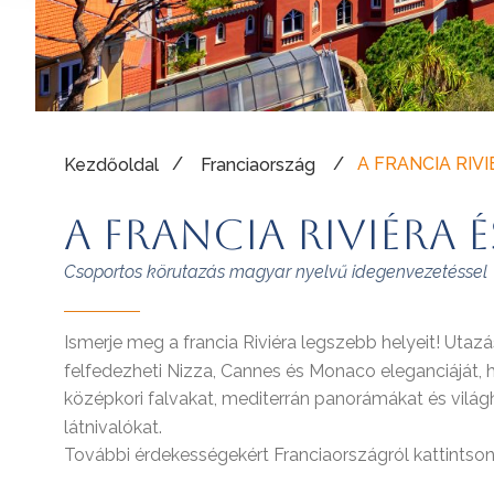
/
/
A FRANCIA RIV
Kezdőoldal
Franciaország
A FRANCIA RIVIÉRA
Csoportos körutazás magyar nyelvű idegenvezetéssel
Ismerje meg a francia Riviéra legszebb helyeit! Utaz
felfedezheti Nizza, Cannes és Monaco eleganciáját, 
középkori falvakat, mediterrán panorámákat és világ
látnivalókat.
További érdekességekért Franciaországról kattintso