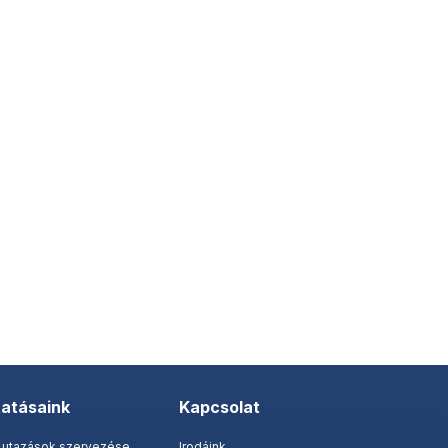
tatásaink
Kapcsolat
 utazások szervezése
Irodáink