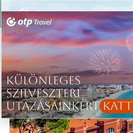
Csoportos utazások
Élmény