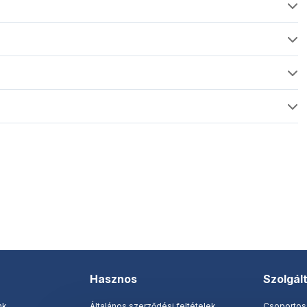
Hasznos
Szolgál
nk
Általános szerződési feltételek
Csoportos