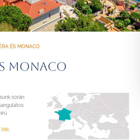
IÉRA ÉS MONACO
 ÉS MONACO
ásunk során
hangulatos
hírű
n
.
ide