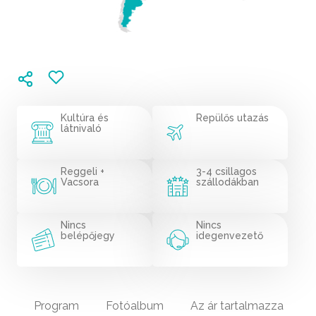
Kultúra és
Repülős utazás
látnivaló
Reggeli +
3-4 csillagos
Vacsora
szállodákban
Nincs
Nincs
belépőjegy
idegenvezető
Program
Fotóalbum
Az ár tartalmazza