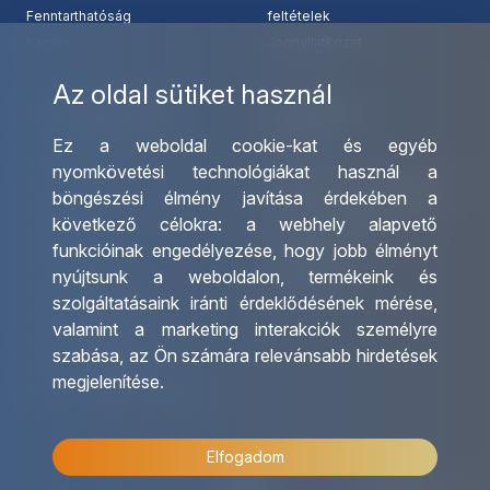
Fenntarthatóság
feltételek
Karrier
Jognyilatkozat
Az oldal sütiket használ
Szolgáltatásaink
Kapcsolat
Ez a weboldal cookie-kat és egyéb
Csoportos utazások
Irodáink
nyomkövetési technológiákat használ a
szervezése
Utazásszervező partnereink
böngészési élmény javítása érdekében a
Egyéni utak szervezése
Viszonteladó Partnereink
következő célokra:
a webhely alapvető
Hajóutak
Partnereinknek
funkcióinak engedélyezése
,
hogy jobb élményt
Üzleti utaztatás
Utazási kérdőív
nyújtsunk a weboldalon
,
termékeink és
Nemzetközi tanár és
Impresszum
szolgáltatásaink iránti érdeklődésének mérése,
diákigazolványok
valamint a marketing interakciók személyre
Letölthető katalógusunk
szabása
,
az Ön számára relevánsabb hirdetések
Ajándékutalvány
megjelenítése
.
OTP Travel kedvezmények
Elfogadom