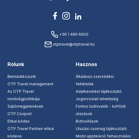
+36 1 486 6600
otptravel@otptravel.hu
Rólunk
Hasznos
Bemutatkozunk
Általános szerződési
OTP Travel management
feltételek
Az OTP Travel
Adatkezelési tájékoztató
minőségpolitikája
Jogorvoslati lehetőség
Sajtómegjelenések
Fontos tudnivalók - külföldi
OTP Csoport
utazások
Etikai kódex
Biztosítások
OTP Travel Partneri etikai
Utazási csomag tájékoztató
kódexe
Mobil applikáció felhasználási