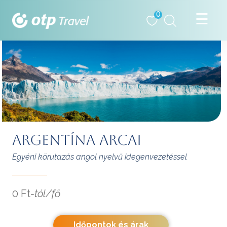
0
ARGENTÍNA ARCAI
Egyéni körutazás angol nyelvű idegenvezetéssel
0 Ft
-tól/fő
Időpontok és árak