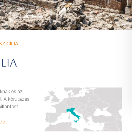
ZICÍLIA
LIA
óknak és az
l. A körutazás
illantást
.
ide