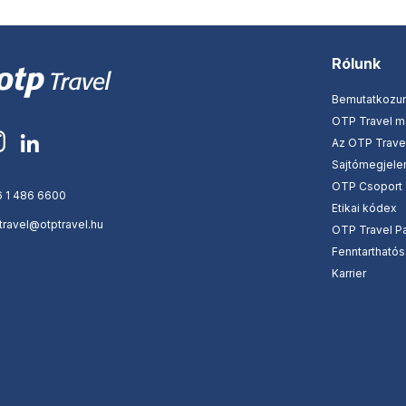
Rólunk
Bemutatkozu
OTP Travel 
Az OTP Travel
Sajtómegjele
OTP Csoport
 1 486 6600
Etikai kódex
travel@otptravel.hu
OTP Travel Pa
Fenntartható
Karrier