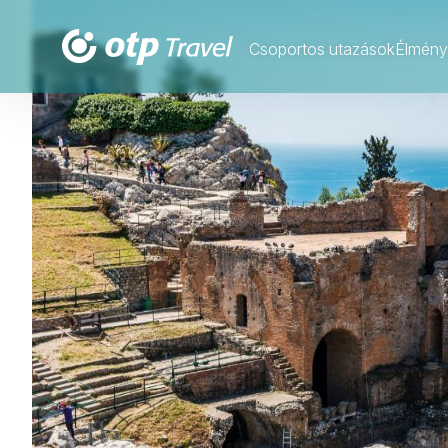
Csoportos utazások
Élmény