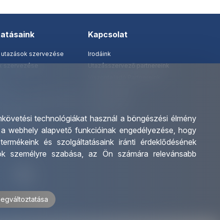
tatásaink
Kapcsolat
 utazások szervezése
Irodáink
ak szervezése
Utazásszervező partnereink
Viszonteladó Partnereink
tatás
Partnereinknek
 tanár és diákigazolványok
Utazási kérdőív
 katalógusunk
Impresszum
követési technológiákat használ a böngészési élmény
alvány
:
a webhely alapvető funkcióinak engedélyezése
,
hogy
l kedvezmények
,
termékeink és szolgáltatásaink iránti érdeklődésének
iók személyre szabása
,
az Ön számára relevánsabb
megváltoztatása