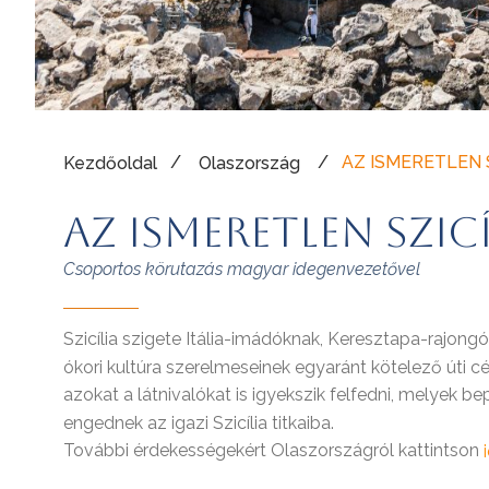
/
/
AZ ISMERETLEN S
Kezdőoldal
Olaszország
AZ ISMERETLEN SZICÍ
Csoportos körutazás magyar idegenvezetővel
Szicília szigete Itália-imádóknak, Keresztapa-rajong
ókori kultúra szerelmeseinek egyaránt kötelező úti cé
azokat a látnivalókat is igyekszik felfedni, melyek bep
engednek az igazi Szicília titkaiba.
További érdekességekért Olaszországról kattintson