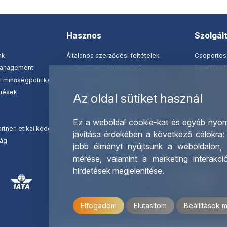
Hasznos
Szolgál
nk
Általános szerződési feltételek
Csoportos
management
Adatkezelési tájékoztató
Egyéni ut
 minőségpolitikája
Jogorvoslati lehetőség
Hajóutak
nések
Fontos tudnivalók - külföldi utazások
Üzleti utaz
Az oldal sütiket használ
Biztosítások
Nemzetközi
Utazási csomag tájékoztató
Letölthető
Ez a weboldal cookie-kat és egyéb nyom
rtneri etikai kódexe
Mobil applikáció felhasználási feltételek
Ajándékut
javítása érdekében a következő célokra
ság
Jognyilatkozat
OTP Trave
jobb élményt nyújtsunk a weboldalon
mérése, valamint a marketing interakc
hirdetések megjelenítése
.
Elfogadom
Elutasítom
Beállítások 
© 2026 OTP Travel Minden jog fenntartva