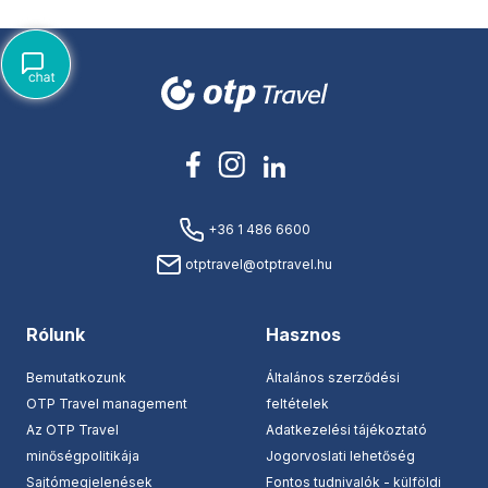
+36 1 486 6600
otptravel@otptravel.hu
Rólunk
Hasznos
Bemutatkozunk
Általános szerződési
OTP Travel management
feltételek
Az OTP Travel
Adatkezelési tájékoztató
minőségpolitikája
Jogorvoslati lehetőség
Sajtómegjelenések
Fontos tudnivalók - külföldi