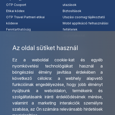
OTP Csoport
utazások
Etikai kódex
Biztosítások
OTP Travel Partneri etikai
Utazási csomag tájékoztató
kódexe
Mobil applikáció felhasználási
Fenntarthatóság
feltételek
Karrier
Jognyilatkozat
Az oldal sütiket használ
Szolgáltatásaink
Kapcsolat
Ez a weboldal cookie-kat és egyéb
Csoportos utazások
Irodáink
nyomkövetési technológiákat használ a
szervezése
Utazásszervező partnereink
böngészési élmény javítása érdekében a
Egyéni utak szervezése
Viszonteladó Partnereink
következő célokra:
a webhely alapvető
Hajóutak
Partnereinknek
funkcióinak engedélyezése
,
hogy jobb élményt
Üzleti utaztatás
Utazási kérdőív
nyújtsunk a weboldalon
,
termékeink és
Nemzetközi tanár és
Impresszum
szolgáltatásaink iránti érdeklődésének mérése,
diákigazolványok
valamint a marketing interakciók személyre
Letölthető katalógusunk
szabása
,
az Ön számára relevánsabb hirdetések
Ajándékutalvány