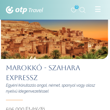
0
MAROKKÓ - SZAHARA
EXPRESSZ
Egyéni körutazás angol, német, spanyol vagy olasz
nyelvű idegenvezetéssel
595 000 Ft
-tól/fő