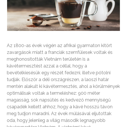
Az 1800-as évek végén az afrikai gyarmaton kitört
zavargások miatt a franciák szemfülesek voltak és
meghonosították Vietnám területén is a
kávétermesztést azzal a céllal, hogy a
bevételkiesésük egy részét fedezni, illetve pótolni
tudják. Először a déli országrészen, a laoszi határ
mentén alakult ki kávétermesztés, ahol a körülmények
optimálisak voltak a termeléshez: 900 méter
magasság, sok napsütés és kedvező mennyiségű
csapadék kellett ahhoz, hogy a kávé hosszú távon
meg tudjon maradni. Az évek múlásával eljutottak
oda, hogy jelenleg a világ második legnagyobb