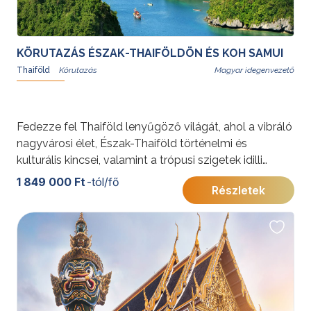
közelről is bepillantást enged a buddhista szerzetesek
érdekes és titokzatos világába.
További érdekességekért Kínáról kattintson
ide
.
KÖRUTAZÁS ÉSZAK-THAIFÖLDÖN ÉS KOH SAMUI
Thaiföld
Magyar idegenvezető
Fedezze fel Thaiföld lenyűgöző világát, ahol a vibráló
nagyvárosi élet, Észak-Thaiföld történelmi és
kulturális kincsei, valamint a trópusi szigetek idilli
hangulata találkozik. Az utazás Bangkok nyüzsgő
1 849 000 Ft
-tól/fő
Részletek
metropoliszától indul, Észak-Thaiföld gazdag
örökségén keresztül vezet, és a festői Koh Samui
szigetén, fehér homokos strandok között ér véget.
Ismerje meg a thai kultúra sokszínűségét, és élvezze a
természeti szépségek nyújtotta páratlan élményeket.
Fakultatív programok széles választéka gondoskodik
arról, hogy az utazás minden résztvevő számára
felejthetetlen élményeket nyújtson.További