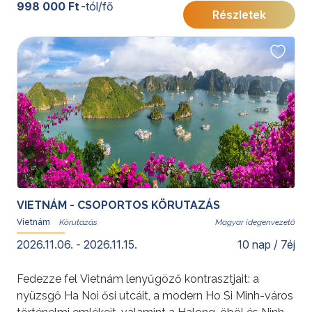
növényzete, nyugalmat sugárzó hangulata és
998 000 Ft
-tól/fő
Részletek
vendégszeretete miatt olyan hely, ahová mindig
visszavágyik az ember.
További érdekességekért Thaiföldről kattintson
ide
.
A 2027. január 27. - február 9. időpontra vonatkozó
részletes program a következő linken tekinthető meg.
Dél-thaiföldi körutazás pihenéssel Krabin
VIETNÁM - CSOPORTOS KÖRUTAZÁS
Vietnám
Magyar idegenvezető
2026.11.06. - 2026.11.15.
10 nap / 7éj
Fedezze fel Vietnám lenyűgöző kontrasztjait: a
nyüzsgő Ha Noi ősi utcáit, a modern Ho Si Minh-város