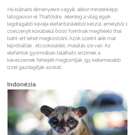
Ha kulináris élményekre vágyik, akkor mindenképp
látogasson el Thaiföldre. Jelenleg a világ egyik
legdrágább kávéja elefántürülékből készül, amelyből 1
csészényit körülbelül 6000 forintnak megfelelő thai
baht-ért lehet megkóstolni. Azok szerint akik már
kipróbálták , étcsokoládés, malátás íze van. Az
elefántok gyomrában található enzimek a
kávészemek fehérjéit megbontják, így kellemesebb
ízzel gazdagítják azokat.
Indonézia