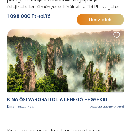
felejthetetlen élményeket kínálnak, a Phi Phi szigetek
varázslatos látványával megkoronázva az utazást. Ez
1 098 000 Ft
-tól/fő
Részletek
a program tökéletes egyensúlyt teremt élmények és
pihenés között.További érdekességekért Thaiföldről
kattintson
ide
.
KÍNA ŐSI VÁROSAITÓL A LEBEGŐ HEGYEKIG
Kína
Magyar idegenvezető
Kína gazdag történelme, lenyűgöző tájai és