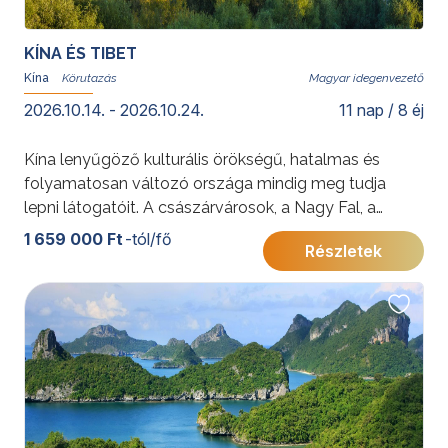
KÍNA ÉS TIBET
Kína
Magyar idegenvezető
2026.10.14. - 2026.10.24.
11 nap / 8 éj
Kína lenyűgöző kulturális örökségű, hatalmas és
folyamatosan változó országa mindig meg tudja
lepni látogatóit. A császárvárosok, a Nagy Fal, a
Tiltott Város, a kínai agyaghadsereg az ősi
1 659 000 Ft
-tól/fő
Részletek
dinasztiákat eleveníti fel, Peking és Sanghaj a modern
Kína arcait mutatja meg. Tibet rejtőzködő vidékén, a
felhőket karcoló Himalája csúcsai alatt sima tükrű
tavak csillognak és a hegyi szélben lengedező
megannyi ragyogó színű imazászló színesíti a
tájképet. A dalai láma egykori otthona, a Potala Palota
Lhásza környékének kihagyhatatlan látnivalója és
Tibet legnagyszerűbb épülete. A gelugpa (sárga
süveges) iskola remekbe szabott kolostora, a Szera