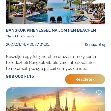
BANGKOK PIHENÉSSEL NA JOMTIEN BEACHEN
Thaiföld
2027.01.14. - 2027.01.25.
12 nap/ 9 éj
Készüljön egy felejthetetlen utazásra, mely során
felfedezheti Bangkok vibráló városát, csodálatos
templomait, pezsgő piacait és ínycsiklandó
gasztronómiáját, majd pihenhet Na Jomtien Beach
998 000 Ft/fő
Részletek
fehér homokos partján! Programunk tökéletes
egyensúlyt kínál a kulturális élmények, városi
felfedezések és tengerparti feltöltődés között.
Fakultatív programlehetőségeink között különleges
gasztrotúrák, hajókirándulások és szigettúrák is
szerepelnek, így mindenki megtalálja a számára