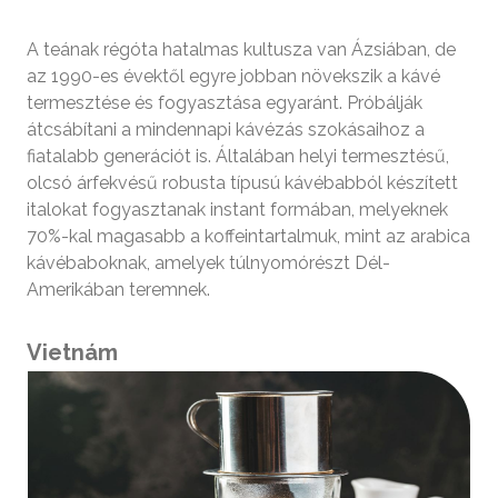
A teának régóta hatalmas kultusza van Ázsiában, de
az 1990-es évektől egyre jobban növekszik a kávé
termesztése és fogyasztása egyaránt. Próbálják
átcsábítani a mindennapi kávézás szokásaihoz a
fiatalabb generációt is. Általában helyi termesztésű,
olcsó árfekvésű robusta típusú kávébabból készített
italokat fogyasztanak instant formában, melyeknek
70%-kal magasabb a koffeintartalmuk, mint az arabica
kávébaboknak, amelyek túlnyomórészt Dél-
Amerikában teremnek.
Vietnám