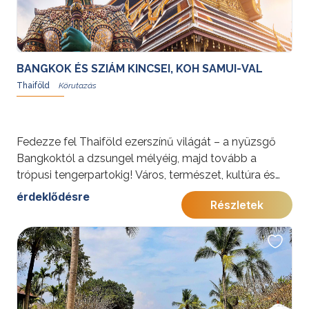
érdekességekért Thaiföldről kattintson
ide
.
BANGKOK ÉS SZIÁM KINCSEI, KOH SAMUI-VAL
Thaiföld
Fedezze fel Thaiföld ezerszínű világát – a nyüzsgő
Bangkoktól a dzsungel mélyéig, majd tovább a
trópusi tengerpartokig! Város, természet, kultúra és
pihenés egy felejthetetlen körutazásban.
érdeklődésre
Részletek