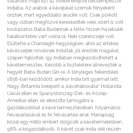
vásárolni. majd ezt az övébe elrejtve becsempészte
Indiába. Az arabok a kávéjukat szemük fényeként
őrizték, mert egyedülálló árucikk volt. Csak pörkölt
vagy vízben megfőzve kereskedtek vele, ezért is volt
kockázatos Baba Budannak a tette, hiszen ha lebukik
halálbüntetés várt volna rá. Neki szerencséje volt.
Elültette a Chandagiri-hegységben, ahol az értékes
kávécserjék növésnek indultak, jól érezték magukat,
szépen fejlődtek, így Indiában megkezdődhetett a
kávétermesztés. Később a tiszteletére átnevezték a
hegyet Baba Budan Giri-re. A tényleges fellendülés
1858-ban kezdődött, amikor India brit gyarmat lett.
Nagy-Britannia belépett a „kávéháborúba” Hollandia
(Jáva) ellen és Spanyolország (Dél- és Közép-
Amerika) ellen, és elkezdte támogatni a
gazdálkodókat a kávé termesztésében, folyamatos
felvásárlásával és fix felvásárlási árral. Manapság
közel egy millió embert dolgozik a kávétermelésben,
98%-a kisgazdálkodó. A kávét csak India déli részén