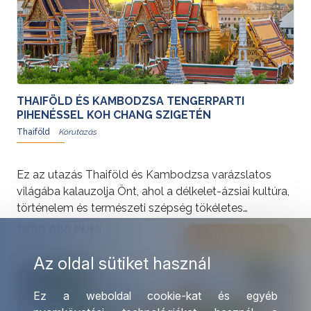
legizgalmasabb élményeket. Engedje, hogy magával
ragadja Thaiföld lüktető élete és egzotikus
szépsége!További érdekességekért Thaiföldről
kattintson
ide
.
THAIFÖLD ÉS KAMBODZSA TENGERPARTI
PIHENÉSSEL KOH CHANG SZIGETÉN
Thaiföld
Ez az utazás Thaiföld és Kambodzsa varázslatos
világába kalauzolja Önt, ahol a délkelet-ázsiai kultúra,
történelem és természeti szépség tökéletes
harmóniát alkot. Bangkok nyüzsgő városa, Angkor
1 298 000 Ft/fő
Részletek
Wat misztikus templomai és Koh Chang fehér
homokos partjai egyaránt felejthetetlen élményekkel
Az oldal sütiket használ
várják.További érdekességekért Thaiföldről kattintson
ide
.
Ez a weboldal cookie-kat és egyéb