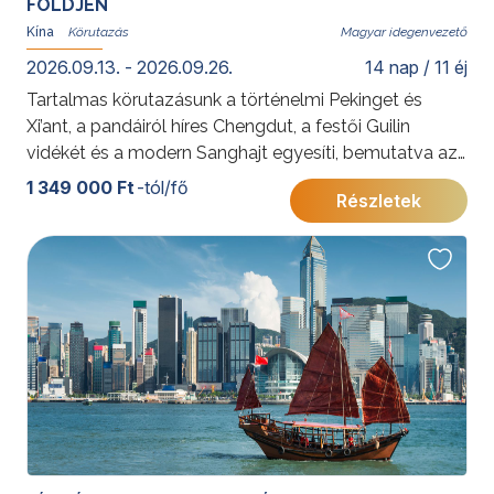
FÖLDJÉN
Kína
Magyar idegenvezető
2026.09.13. - 2026.09.26.
14 nap / 11 éj
Tartalmas körutazásunk a történelmi Pekinget és
Xi’ant, a pandáiról híres Chengdut, a festői Guilin
vidékét és a modern Sanghajt egyesíti, bemutatva az
ország sokszínűségét.
1 349 000 Ft
-tól/fő
Részletek
További érdekességekért Kínáról kattintson
ide
.
A 2026. szeptember 13–26. időpontra vonatkozó
részletes program a következő linken tekinthető meg.
Kínai körutazás a tűhegyek és pandák földjén