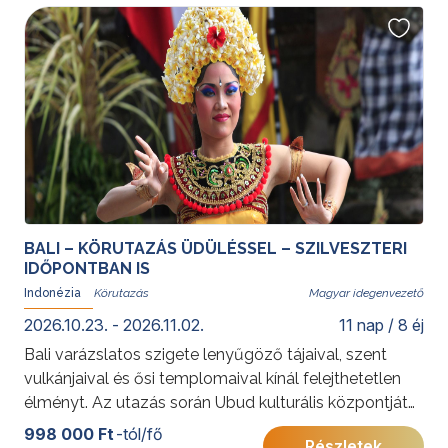
homokos partjai és trópusi dzsungele felejthetetlen
élményt nyújtanak.
BALI – KÖRUTAZÁS ÜDÜLÉSSEL – SZILVESZTERI
IDŐPONTBAN IS
Indonézia
Magyar idegenvezető
2026.10.23. - 2026.11.02.
11 nap / 8 éj
Bali varázslatos szigete lenyűgöző tájaival, szent
vulkánjaival és ősi templomaival kínál felejthetetlen
élményt. Az utazás során Ubud kulturális központjától
a rizsföldekig és sziklatemplomokig fedezheti fel a
998 000 Ft
-tól/fő
Részletek