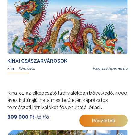
idegenvezetésnek köszönhetően az utazás
kényelmes, a fakultatív programok pedig még
színesebbé teszik az élményt.
További érdekességekért Kínáról kattintson
ide
.
KÍNAI CSÁSZÁRVÁROSOK
Kína
Magyar idegenvezető
Kína, ez az elképesztő látnivalókban bővelkedő, 4000
éves kultúrájú, hatalmas területén káprázatos
természeti látnivalókat felvonultató, óriási
metropoliszaival és elfeledett falvaival ámulatba ejtő
899 000 Ft
-tól/fő
Részletek
ország lenyűgöző élmény. A körutazás a
legfontosabb látnivalókat ismerteti Peking, X’ian,