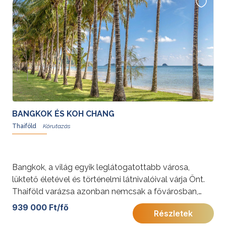
Sanghaj útvonalon.
További érdekességekért Kínáról kattintson
ide
.
BANGKOK ÉS KOH CHANG
Thaiföld
Bangkok, a világ egyik leglátogatottabb városa,
lüktető életével és történelmi látnivalóival várja Önt.
Thaiföld varázsa azonban nemcsak a fővárosban,
hanem szigeteinek érintetlen természeti
939 000 Ft/fő
Részletek
szépségeiben is megelevenedik – Ko Chang fehér