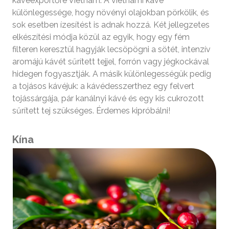
kávéexportőre Vietnám. A vietnámi kávé
különlegessége, hogy növényi olajokban pörkölik, és
sok esetben ízesítést is adnak hozzá. Két jellegzetes
elkészítési módja közül az egyik, hogy egy fém
filteren keresztül hagyják lecsöpögni a sötét, intenzív
aromájú kávét sűrített tejjel, forrón vagy jégkockával
hidegen fogyasztják. A másik különlegességük pedig
a tojásos kávéjuk: a kávédesszerthez egy felvert
tojássárgája, pár kanálnyi kávé és egy kis cukrozott
sűrített tej szükséges. Érdemes kipróbálni!
Kína