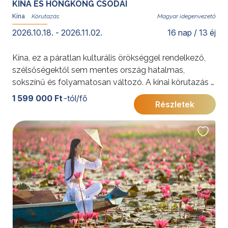
KÍNA ÉS HONGKONG CSODÁI
Kína
Magyar idegenvezető
2026.10.18. - 2026.11.02.
16 nap / 13 éj
Kína, ez a páratlan kulturális örökséggel rendelkező,
szélsőségektől sem mentes ország hatalmas,
sokszínű és folyamatosan változó. A kínai körutazás a
legszebb látnivalók mellett Kína igazi arcát is
1 599 000 Ft
-tól/fő
Részletek
igyekszik megmutatni.
További érdekességekért Kínáról kattintson
ide
.