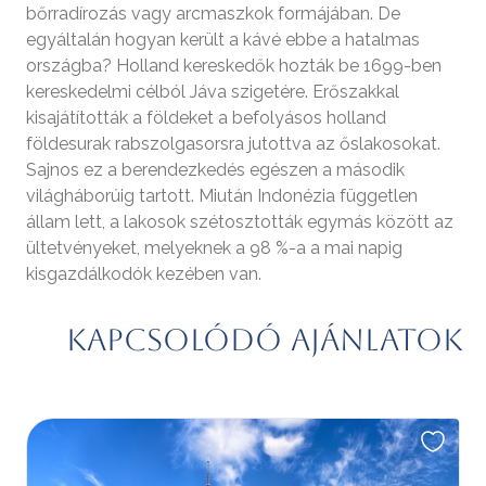
bőrradírozás vagy arcmaszkok formájában. De
egyáltalán hogyan került a kávé ebbe a hatalmas
országba? Holland kereskedők hozták be 1699-ben
kereskedelmi célból Jáva szigetére. Erőszakkal
kisajátították a földeket a befolyásos holland
földesurak rabszolgasorsra jutottva az őslakosokat.
Sajnos ez a berendezkedés egészen a második
világháborúig tartott. Miután Indonézia független
állam lett, a lakosok szétosztották egymás között az
ültetvényeket, melyeknek a 98 %-a a mai napig
kisgazdálkodók kezében van.
Kapcsolódó ajánlatok