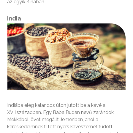
az egyik Kínában.
India
Indiába elég kalandos úton jutott be a kávé a
XVII.században. Egy Baba Budan nevű zarándok
Mekkából jövet megállt Jemenben, ahol a
kereskedelmnek tiltott nyers kávészemet tudott