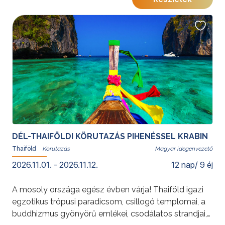
balinéz hagyományok és a természet harmóniáját.
Kedvelt körutazásunk szilveszteri időpontban is
foglalható gazdag programokkal és az árban foglalt
szilveszteri vacsorával. A weboldalon feltüntetett
irányár a legkedvezőbb árú időpont részvételi díja. Az
árak részleteiről az időpont kiválasztását követően
tájékozódhat.
További érdekességekért Indonéziáról kattintson
ide
.
DÉL-THAIFÖLDI KÖRUTAZÁS PIHENÉSSEL KRABIN
Thaiföld
Magyar idegenvezető
2026.11.01. - 2026.11.12.
12 nap/ 9 éj
A mosoly országa egész évben várja! Thaiföld igazi
egzotikus trópusi paradicsom, csillogó templomai, a
buddhizmus gyönyörű emlékei, csodálatos strandjai,