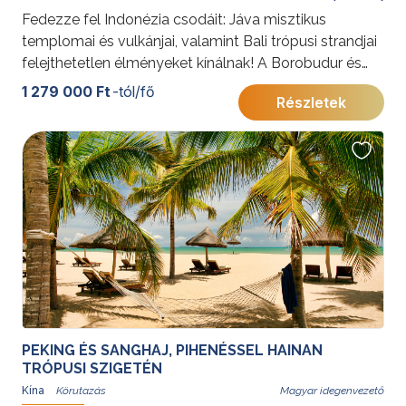
Fedezze fel Indonézia csodáit: Jáva misztikus
templomai és vulkánjai, valamint Bali trópusi strandjai
felejthetetlen élményeket kínálnak! A Borobudur és
Prambanan szentélyeitől a Bromo vulkán látványáig,
1 279 000 Ft
-tól/fő
Részletek
végül Bali nyugalmáig ez az utazás a kultúra és a
természet tökéletes harmóniáját tárja Ön elé.
További érdekességekért Indonéziáról kattintson
ide
.
PEKING ÉS SANGHAJ, PIHENÉSSEL HAINAN
TRÓPUSI SZIGETÉN
Kína
Magyar idegenvezető