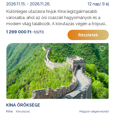
2026.11.15. - 2026.11.26.
12 nap/ 9 éj
Különleges utazásra hívjuk Kína legizgalmasabb
városaiba, ahol az ősi császári hagyományok és a
modern világ találkozik. A körutazás végén a trópusi
Hainan-sziget várja utasainkat: Kína „keleti Hawaiija”,
1 299 000 Ft
-tól/fő
Részletek
amely hófehér homokos partjaival, türkizkék öbleivel
és buja növényzetével a teljes kikapcsolódás
tökéletes helyszíne. A festői Yalong-öbölben eltöltött
napok méltó lezárását adják az élményekben gazdag
körutazásnak.
További érdekességekért Kínáról kattintson
ide
.
KÍNA ÖRÖKSÉGE
Kína
Magyar idegenvezető