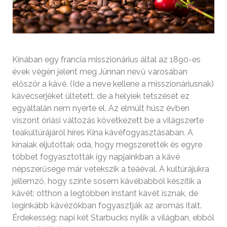
Kínában egy francia misszionárius által az 1890-es
évek végén jelent meg Jünnan nevű városában
először a kávé. (Ide a neve kellene a misszionáriusnak)
kávécserjéket ültetett, de a helyiek tetszését ez
egyáltalán nem nyerte el. Az elmúlt húsz évben
viszont óriási változás következett be a világszerte
teakultúrájáról híres Kína kávéfogyasztásában. A
kínaiak eljutottak oda, hogy megszerették és egyre
többet fogyasztották így napjainkban a kávé
népszerűsége már vetekszik a teáéval. A kultúrájukra
jellemző, hogy szinte sosem kávébabból készítik a
kávét: otthon a legtöbben instant kávét isznak, de
leginkább kávézókban fogyasztják az aromás italt.
Érdekesség: napi két Starbucks nyílik a világban, ebből