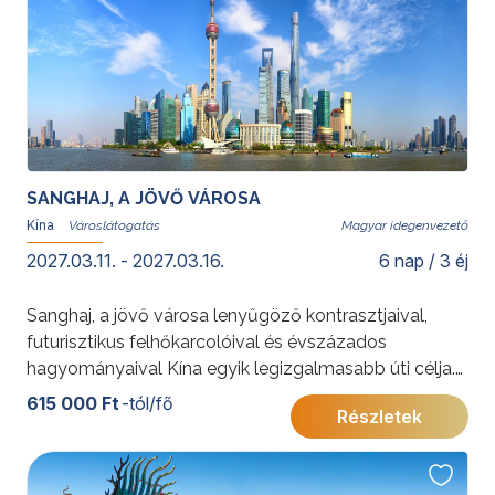
SANGHAJ, A JÖVŐ VÁROSA
Kína
Magyar idegenvezető
2027.03.11. - 2027.03.16.
6 nap / 3 éj
Sanghaj, a jövő városa lenyűgöző kontrasztjaival,
futurisztikus felhőkarcolóival és évszázados
hagyományaival Kína egyik legizgalmasabb úti célja.
A csoportos városlátogatás során a Yu Yuan kert, a
615 000 Ft
-tól/fő
Részletek
Bund híres sétánya, a modern Pudong negyed és a
város történelmi hangulatú utcái várják az utazókat. A
közvetlen repülőjáratnak és a magyar