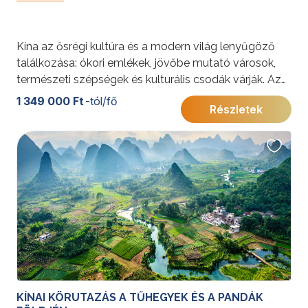
Kína az ősrégi kultúra és a modern világ lenyűgöző
találkozása: ókori emlékek, jövőbe mutató városok,
természeti szépségek és kulturális csodák várják. Az
utazás során Peking, Sanghaj, Xi’an, Hangzhou, Suzhou
1 349 000 Ft
-tól/fő
Részletek
és Wuzhen tárja fel e különleges ország időtlen
értékeit.
További érdekességekért Kínáról kattintson
ide
.
KÍNAI KÖRUTAZÁS A TŰHEGYEK ÉS A PANDÁK