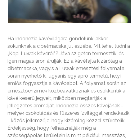
Ha Indonézia kávévilágára gondolunk, akkor
sokunknak a cibetmacska jut eszébe. Mit lehet tudni a
„Kopi Luwak kávéról”? Jáva szigeten termesztik, és
igen magas áron árulják. Ez a kávéfajta kizárólag a
cibetmacska, vagyis a Luwak emésztési folyamata
során nyerhető ki, ugyanis egy apró termetű, helyi
emlős fogyasztja a kávébabot. A folyamat során az
emésztőenzimek közbeavatkoznak és csökkentik a
kávé keserű jegyeit, miközben megtartják a
jellegzetes aromáját. Indonézia összes kávéjának -
melyek csokoládés és fűszeres ízvilággal rendelkezik
- közös jellemzője, hogy kizárólag kézzel szüretelik.
Érdekjesség, hogy felhasználják még a
szépségápolás területein is mint például: masszázs,