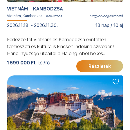
VIETNÁM – KAMBODZSA
Vietnám, Kambodzsa
Magyar idegenvezető
2026.11.18. - 2026.11.30.
13 nap / 10 éj
Fedezze fel Vietnám és Kambodzsa érintetlen
természeti és kulturális kincseit Indokína szívében!
Hanoi nyüzsgő utcáitól a Halong-öböl békés
szigetein át, egészen Kambodzsa lenyűgöző Angkor
1 599 000 Ft
-tól/fő
Részletek
templomvárosáig ez az utazás varázslatos
élményeket ígér.
További érdekességekért Vietnámról kattintson
ide
,
Kambodzsáról pedig
ide
.