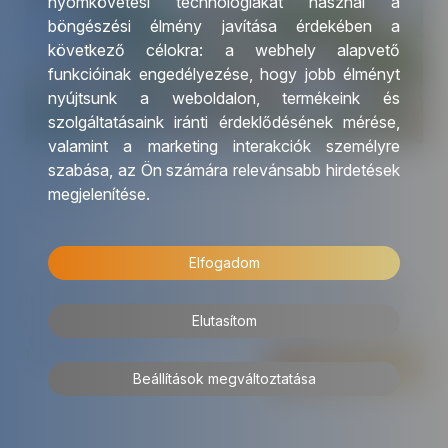
nyomkövetési technológiákat használ a
böngészési élmény javítása érdekében a
következő célokra:
a webhely alapvető
funkcióinak engedélyezése
,
hogy jobb élményt
nyújtsunk a weboldalon
,
termékeink és
szolgáltatásaink iránti érdeklődésének mérése,
valamint a marketing interakciók személyre
THAIFÖLD, KOH SAMUI ÉS DUBAI CSALÁDI
szabása
,
az Ön számára relevánsabb hirdetések
NYARALÁS
megjelenítése
.
Thaiföld
Elfogadom
Thaiföld a misztikum és az élmények földje: arany
templomok, nyüzsgő piacok és trópusi tájak várják. A
Elutasítom
körutazás Bangkok, Ayutthaya, a Kwai folyó vidéke és
Koh Samui legszebb arcát tárja Ön elé.
1 545 000 Ft/fő
Részletek
További érdekességekért Thaiföldről kattintson
ide
, az
Beállítások megváltoztatása
Egyesült Arab Emírségekről pedig
ide
.