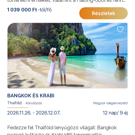
történelmi emlékeit, valamint a Halong-öböl és Ninh
Binh páratlan természeti szépségeit. Egy utazás, ahol
1 039 000 Ft
-tól/fő
Részletek
a kultúra és természet tökéletes harmóniában tárul
Ön elé.
További érdekességekért Vietnámról kattintson
ide
.
BANGKOK ÉS KRABI
Thaiföld
Magyar idegenvezető
2026.11.26. - 2026.12.07.
12 nap/ 9 éj
Fedezze fel Thaiföld lenyűgöző világát: Bangkok
pezsgő kultúrája és Krabi idilli tengerpartjai