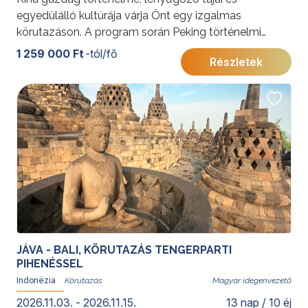
egyedülálló kultúrája várja Önt egy izgalmas
körutazáson. A program során Peking történelmi
csodái, a Kínai Nagy Fal, Xi’an terrakotta hadserege,
1 259 000 Ft
-tól/fő
Részletek
Zhangjiajie természeti szépségei és Sanghaj modern
látványosságai teszik felejthetetlenné az élményt.
Merüljön el a helyi kultúrában és gasztronómiában a
program során!
További érdekességekért Kínáról kattintson
ide
.
JÁVA - BALI, KÖRUTAZÁS TENGERPARTI
PIHENÉSSEL
Indonézia
Magyar idegenvezető
2026.11.03. - 2026.11.15.
13 nap / 10 éj