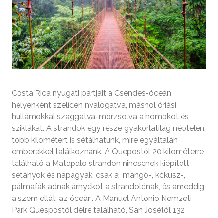
Costa Rica nyugati partjait a Csendes-óceán
helyenként szelíden nyalogatva, máshol óriási
hullámokkal szaggatva-morzsolva a homokot és
sziklákat. A strandok egy része gyakorlatilag néptelen,
több kilométert is sétálhatunk, mire egyáltalán
emberekkel találkoznánk. A Quepostól 20 kilométerre
található a Matapalo strandon nincsenek kiépített
sétányok és napágyak, csak a mangó-, kókusz-,
pálmafák adnak árnyékot a strandolónak, és ameddig
a szem ellát: az óceán. A Manuel Antonio Nemzeti
Park Quespostól délre található, San Josétól 132