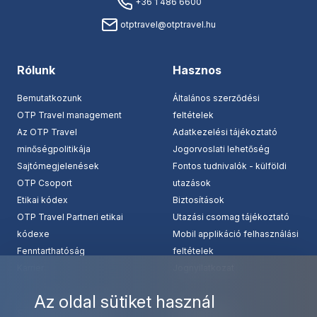
+36 1 486 6600
otptravel@otptravel.hu
Rólunk
Hasznos
Bemutatkozunk
Általános szerződési
OTP Travel management
feltételek
Az OTP Travel
Adatkezelési tájékoztató
minőségpolitikája
Jogorvoslati lehetőség
Sajtómegjelenések
Fontos tudnivalók - külföldi
OTP Csoport
utazások
Etikai kódex
Biztosítások
OTP Travel Partneri etikai
Utazási csomag tájékoztató
kódexe
Mobil applikáció felhasználási
Fenntarthatóság
feltételek
Karrier
Jognyilatkozat
Az oldal sütiket használ
Szolgáltatásaink
Kapcsolat