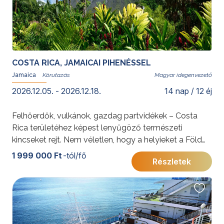
COSTA RICA, JAMAICAI PIHENÉSSEL
Jamaica
Magyar idegenvezető
2026.12.05. - 2026.12.18.
14 nap / 12 éj
Felhőerdők, vulkánok, gazdag partvidékek – Costa
Rica területéhez képest lenyűgöző természeti
kincseket rejt. Nem véletlen, hogy a helyieket a Föld
egyik legboldogabb országának lakói között tartják
1 999 000 Ft
-tól/fő
Részletek
számon. Utazásunk Panamavárost is érinti, majd
pihenéssel zárul Jamaica vibráló karibi szigetén.
További érdekességekért Costa Ricáról kattintson
ide
.