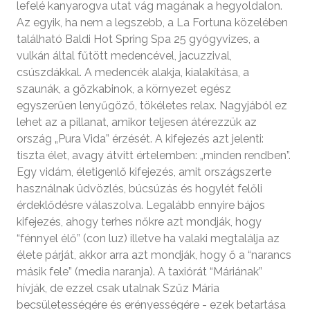
lefelé kanyarogva utat vág magának a hegyoldalon.
Az egyik, ha nem a legszebb, a La Fortuna közelében
található Baldi Hot Spring Spa 25 gyógyvizes, a
vulkán által fűtött medencével, jacuzzival,
csúszdákkal. A medencék alakja, kialakítása, a
szaunák, a gőzkabinok, a környezet egész
egyszerűen lenyűgöző, tökéletes relax. Nagyjából ez
lehet az a pillanat, amikor teljesen átérezzük az
ország „Pura Vida” érzését. A kifejezés azt jelenti:
tiszta élet, avagy átvitt értelemben: „minden rendben”.
Egy vidám, életigenlő kifejezés, amit országszerte
használnak üdvözlés, búcsúzás és hogylét felőli
érdeklődésre válaszolva. Legalább ennyire bájos
kifejezés, ahogy terhes nőkre azt mondják, hogy
“fénnyel élő” (con luz) illetve ha valaki megtalálja az
élete párját, akkor arra azt mondják, hogy ő a “narancs
másik fele” (media naranja). A taxiórát “Máriának”
hívják, de ezzel csak utalnak Szűz Mária
becsületességére és erényességére - ezek betartása