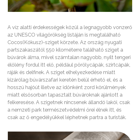
A víz alatti érdekességek közül a legnagyobb vonzerő
az UNESCO világörökség listáján is megtalálható
Cocos(Kókusz)-sziget körzete. Az ország nyugati
partszakaszától 550 kilométerre található sziget a
búvárok álma, mivel számtalan nagyobb, nyílt tengeri
élőlény fordul itt elő, például pörölycápák, szirtcápák,
ráják és delfinek. A sziget elhelyezkedése miatt
kizárólag búvárszafari keretén belül érhető el, és a
hosszú hajóút illetve az időnként zord körülmények
miatt elsősorban tapasztalt búvároknak ajánlott a
felkeresése. A szigetnek nincsenek állandó lakói, csak
a nemzeti park természetvédelmi őrei élnek itt, és
csak az ő engedélyükkel léphetnek partra a turisták.