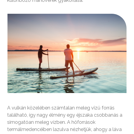
különböző manőverek gyakorlása.
A vulkán közelében számtalan meleg vizű forrás
található, így nagy élmény egy éjszaka csobbanás a
simogatóan meleg vízben. A hőforrások
termálmedencéiben lazulva nézhetjük, ahogy a láva