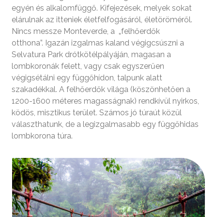
egyén és alkalomfüggő. Kifejezések, melyek sokat
elárulnak az itteniek életfelfogásáról, életöröméről.
Nincs messze Monteverde, a „felhőerdők
otthona”. Igazán izgalmas kaland végigcsúszni a
Selvatura Park drótkötélpályáján, magasan a
lombkoronák felett, vagy csak egyszerűen
végigsétálni egy függőhídon, talpunk alatt
szakadékkal. A felhőerdők világa (köszönhetően a
1200-1600 méteres magasságnak) rendkívül nyirkos,
ködös, misztikus terület. Számos jó túraút közül
választhatunk, de a legizgalmasabb egy függőhidas
lombkorona túra.