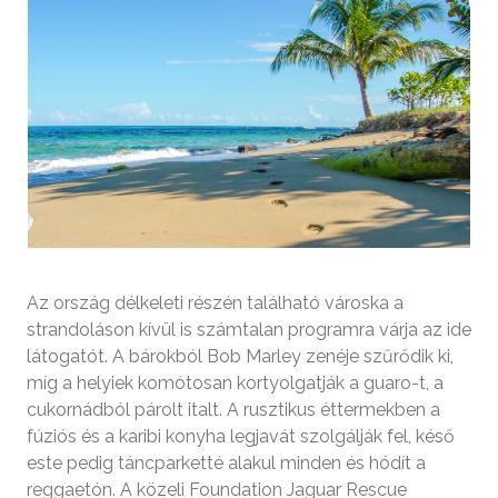
Az ország délkeleti részén található városka a
strandoláson kívül is számtalan programra várja az ide
látogatót. A bárokból Bob Marley zenéje szűrődik ki,
míg a helyiek komótosan kortyolgatják a guaro-t, a
cukornádból párolt italt. A rusztikus éttermekben a
fúziós és a karibi konyha legjavát szolgálják fel, késő
este pedig táncparketté alakul minden és hódít a
reggaetón. A közeli Foundation Jaguar Rescue