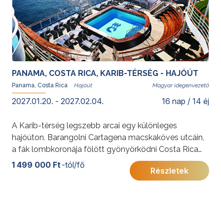
PANAMA, COSTA RICA, KARIB-TÉRSÉG - HAJÓÚT
Panama, Costa Rica
Magyar idegenvezető
2027.01.20. - 2027.02.04.
16 nap / 14 éj
A Karib-térség legszebb arcai egy különleges
hajóúton. Barangolni Cartagena macskaköves utcáin,
a fák lombkoronája fölött gyönyörködni Costa Rica
buja esőerdeiben, vagy pihenni Nagy-Kajmán
1 499 000 Ft
-tól/fő
Részletek
ékszerdoboz-szigetének hófehér partjain – mindez
valóra válhat a Princess Cruises rendhagyó útvonalú
karibi hajóútján.