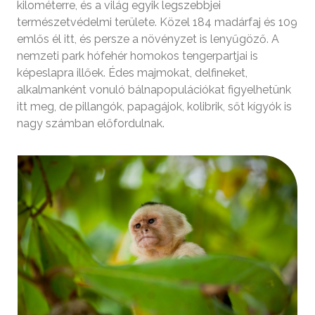
kilométerre, és a világ egyik legszebbjei
természetvédelmi területe. Közel 184 madárfaj és 109
emlős él itt, és persze a növényzet is lenyűgöző. A
nemzeti park hófehér homokos tengerpartjai is
képeslapra illőek. Édes majmokat, delfineket,
alkalmanként vonuló bálnapopulációkat figyelhetünk
itt meg, de pillangók, papagájok, kolibrik, sőt kígyók is
nagy számban előfordulnak.