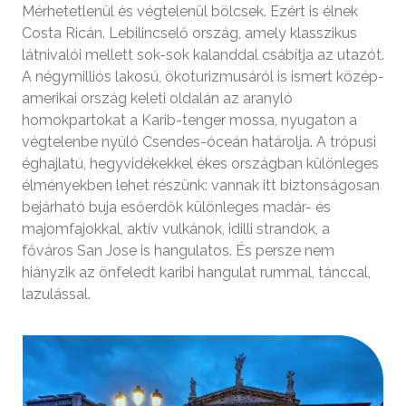
Mérhetetlenül és végtelenül bölcsek. Ezért is élnek
Costa Ricán. Lebilincselő ország, amely klasszikus
látnivalói mellett sok-sok kalanddal csábítja az utazót.
A négymilliós lakosú, ökoturizmusáról is ismert közép-
amerikai ország keleti oldalán az aranyló
homokpartokat a Karib-tenger mossa, nyugaton a
végtelenbe nyúló Csendes-óceán határolja. A trópusi
éghajlatú, hegyvidékekkel ékes országban különleges
élményekben lehet részünk: vannak itt biztonságosan
bejárható buja esőerdők különleges madár- és
majomfajokkal, aktív vulkánok, idilli strandok, a
főváros San Jose is hangulatos. És persze nem
hiányzik az önfeledt karibi hangulat rummal, tánccal,
lazulással.