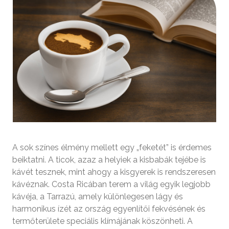
A sok színes élmény mellett egy „feketét” is érdemes
beiktatni. A ticok, azaz a helyiek a kisbabák tejébe is
kávét tesznek, mint ahogy a kisgyerek is rendszeresen
kávéznak. Costa Ricában terem a világ egyik legjobb
kávéja, a Tarrazú, amely különlegesen lágy és
harmonikus ízét az ország egyenlítői fekvésének és
termőterülete speciális klímájának köszönheti. A