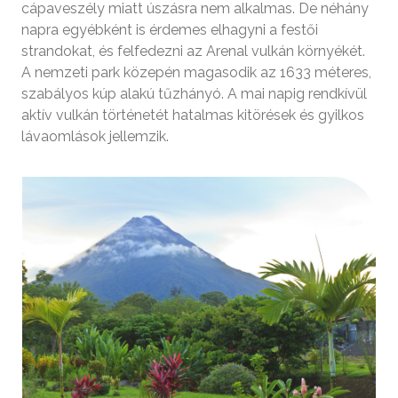
cápaveszély miatt úszásra nem alkalmas. De néhány
napra egyébként is érdemes elhagyni a festői
strandokat, és felfedezni az Arenal vulkán környékét.
A nemzeti park közepén magasodik az 1633 méteres,
szabályos kúp alakú tűzhányó. A mai napig rendkívül
aktív vulkán történetét hatalmas kitörések és gyilkos
lávaomlások jellemzik.