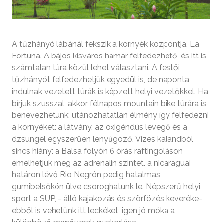
A tűzhányó lábánál fekszik a környék központja, La
Fortuna. A bájos kisváros hamar felfedezhető, és itt is
számtalan túra közül lehet választani. A festői
tűzhányót felfedezhetjük egyedül is, de naponta
indulnak vezetett túrák is képzett helyi vezetőkkel. Ha
bírjuk szusszal, akkor félnapos mountain bike túrára is
benevezhetünk; utánozhatatlan élmény így felfedezni
a környéket: a látvány, az oxigéndús levegő és a
dzsungel egyszerűen lenyűgöző. Vizes kalandból
sincs hiány: a Balsa folyón 6 órás raftingoláson
emelhetjük meg az adrenalin szintet, a nicaraguai
határon lévő Rio Negrón pedig hatalmas
gumibelsőkön ülve csoroghatunk le. Népszerű helyi
sport a SUP, - álló kajakozás és szörfözés keveréke-
ebből is vehetünk itt leckéket, igen jó móka a