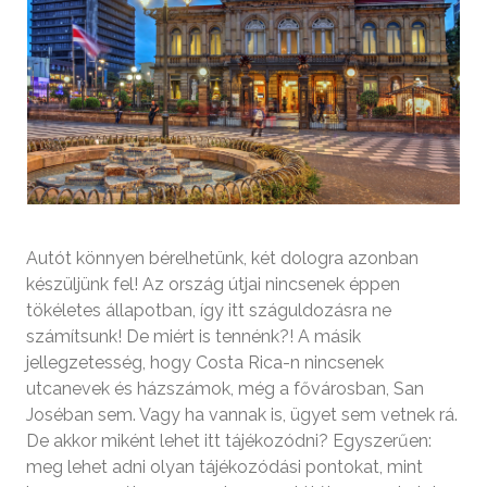
Autót könnyen bérelhetünk, két dologra azonban
készüljünk fel! Az ország útjai nincsenek éppen
tökéletes állapotban, így itt száguldozásra ne
számítsunk! De miért is tennénk?! A másik
jellegzetesség, hogy Costa Rica-n nincsenek
utcanevek és házszámok, még a fővárosban, San
Joséban sem. Vagy ha vannak is, ügyet sem vetnek rá.
De akkor miként lehet itt tájékozódni? Egyszerűen:
meg lehet adni olyan tájékozódási pontokat, mint