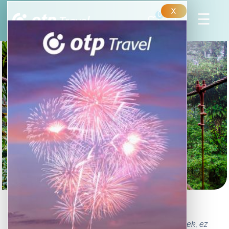
X
0
Pura vida, Costa Rica
Tenger és dzsungel, egzotikus állatok és növények, ez