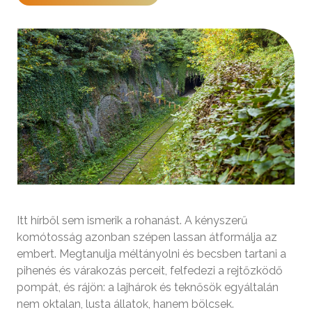
Itt hírből sem ismerik a rohanást. A kényszerű
komótosság azonban szépen lassan átformálja az
embert. Megtanulja méltányolni és becsben tartani a
pihenés és várakozás perceit, felfedezi a rejtőzködő
pompát, és rájön: a lajhárok és teknősök egyáltalán
nem oktalan, lusta állatok, hanem bölcsek.