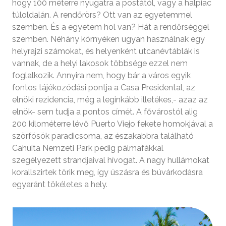
hogy 100 méterre nyugatra a postától, vagy a halpiac
túloldalán. A rendőrörs? Ott van az egyetemmel
szemben. És a egyetem hol van? Hát a rendőrséggel
szemben. Néhány környéken ugyan használnak egy
helyrajzi számokat, és helyenként utcanévtáblák is
vannak, de a helyi lakosok többsége ezzel nem
foglalkozik. Annyira nem, hogy bár a város egyik
fontos tájékozódási pontja a Casa Presidental, az
elnöki rezidencia, még a leginkább illetékes,- azaz az
elnök- sem tudja a pontos címét. A fővárostól alig
200 kilométerre lévő Puerto Viejo fekete homokjával a
szörfösök paradicsoma, az északabbra található
Cahuita Nemzeti Park pedig pálmafákkal
szegélyezett strandjaival hívogat. A nagy hullámokat
korallszirtek törik meg, így úszásra és búvárkodásra
egyaránt tökéletes a hely.