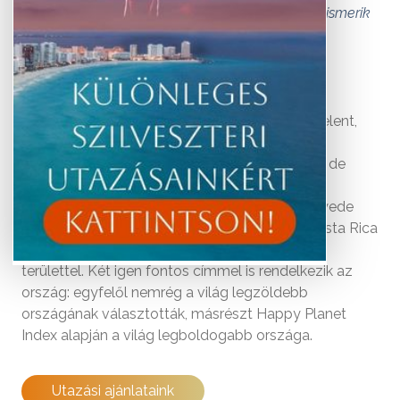
Costa Rica legnagyobb vonzereje. Itt hírből sem ismerik
a rohanást.
Bár az ország neve spanyolul gazdag partot jelent,
Costa Rica fejlődő ország, nem gazdasági
nagyhatalom, nincs ipara vagy magas GDP-je, de
mégis számos dologban élen jár. Amire rögtön
büszkék is lehetnek, hogy területének egynegyede
nemzeti park, ezzel méretéhez viszonyítva Costa Rica
rendelkezik a világon a legnagyobb védett
területtel. Két igen fontos címmel is rendelkezik az
ország: egyfelől nemrég a világ legzöldebb
országának választották, másrészt Happy Planet
Index alapján a világ legboldogabb országa.
Utazási ajánlataink