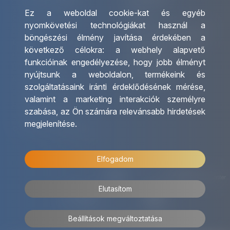
Ez a weboldal cookie-kat és egyéb
Csoportos utazások
Irodáink
nyomkövetési technológiákat használ a
szervezése
Utazásszervező partnereink
böngészési élmény javítása érdekében a
Egyéni utak szervezése
Viszonteladó Partnereink
következő célokra:
a webhely alapvető
Hajóutak
Partnereinknek
funkcióinak engedélyezése
,
hogy jobb élményt
Üzleti utaztatás
Utazási kérdőív
nyújtsunk a weboldalon
,
termékeink és
Nemzetközi tanár és
Impresszum
szolgáltatásaink iránti érdeklődésének mérése,
diákigazolványok
valamint a marketing interakciók személyre
Letölthető katalógusunk
szabása
,
az Ön számára relevánsabb hirdetések
Ajándékutalvány
megjelenítése
.
OTP Travel kedvezmények
Elfogadom
Elutasítom
Beállítások megváltoztatása
© 2026 OTP Travel Minden jog fenntartva