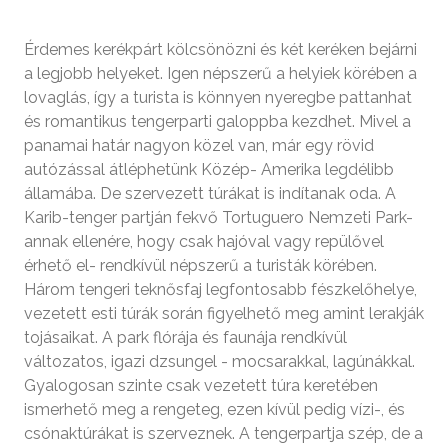
Érdemes kerékpárt kölcsönözni és két keréken bejárni
a legjobb helyeket. Igen népszerű a helyiek körében a
lovaglás, így a turista is könnyen nyeregbe pattanhat
és romantikus tengerparti galoppba kezdhet. Mivel a
panamai határ nagyon közel van, már egy rövid
autózással átléphetünk Közép- Amerika legdélibb
államába. De szervezett túrákat is indítanak oda. A
Karib-tenger partján fekvő Tortuguero Nemzeti Park-
annak ellenére, hogy csak hajóval vagy repülővel
érhető el- rendkívül népszerű a turisták körében.
Három tengeri teknősfaj legfontosabb fészkelőhelye,
vezetett esti túrák során figyelhető meg amint lerakják
tojásaikat. A park flórája és faunája rendkívül
változatos, igazi dzsungel - mocsarakkal, lagúnákkal.
Gyalogosan szinte csak vezetett túra keretében
ismerhető meg a rengeteg, ezen kívül pedig vízi-, és
csónaktúrákat is szerveznek. A tengerpartja szép, de a