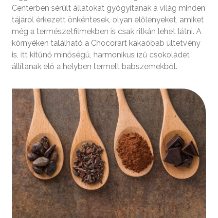
Centerben sérült állatokat gyógyítanak a világ minden
tájáról érkezett önkéntesek, olyan élőlényeket, amiket
még a természetfilmekben is csak ritkán lehet látni. A
környéken található a Chocorart kakaóbab ültetvény
is, itt kitűnő minőségű, harmonikus ízű csokoládét
állítanak elő a helyben termelt babszemekből.