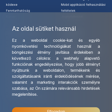
kódexe
Mobil applikáció felhasználási
Fenntarthatóság
feltételek
Karrier
Jognyilatkozat
Az oldal sütiket használ
Szolgáltatásaink
Kapcsolat
Ez a weboldal cookie-kat és egyéb
Csoportos utazások
Irodáink
nyomkövetési technológiákat használ a
szervezése
Utazásszervező partnereink
böngészési élmény javítása érdekében a
Egyéni utak szervezése
Viszonteladó Partnereink
következő célokra:
a webhely alapvető
Hajóutak
Partnereinknek
funkcióinak engedélyezése
,
hogy jobb élményt
Üzleti utaztatás
Utazási kérdőív
nyújtsunk a weboldalon
,
termékeink és
Nemzetközi tanár és
Impresszum
szolgáltatásaink iránti érdeklődésének mérése,
diákigazolványok
valamint a marketing interakciók személyre
Letölthető katalógusunk
szabása
,
az Ön számára relevánsabb hirdetések
Ajándékutalvány
megjelenítése
.
OTP Travel kedvezmények
Elfogadom