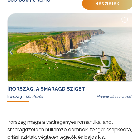
Részletek
fővárosát az UNESCO 2010-ben az irodalmi városok
közé választotta, hiszen Oscar Wilde, James Joyce és
Samuel Beckett egykori lakhelye is Dublinban
található.
További érdekességekért Írországról kattintson
ide
.
ÍRORSZÁG, A SMARAGD SZIGET
Írország
Magyar idegenvezető
Írország maga a vadregényes romantika, ahol
smaragdzölden hullámzó dombok, tenger csapkodta,
óriási sziklák, végtelen legelők és bájos kis