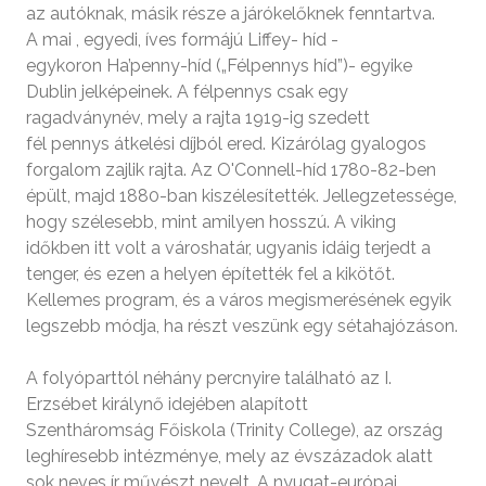
az autóknak, másik része a járókelőknek fenntartva.
A mai , egyedi, íves formájú Liffey- híd -
egykoron Ha’penny-híd („Félpennys híd”)- egyike
Dublin jelképeinek. A félpennys csak egy
ragadványnév, mely a rajta 1919-ig szedett
fél pennys átkelési díjból ered. Kizárólag gyalogos
forgalom zajlik rajta. Az O'Connell-híd 1780-82-ben
épült, majd 1880-ban kiszélesítették. Jellegzetessége,
hogy szélesebb, mint amilyen hosszú. A viking
időkben itt volt a városhatár, ugyanis idáig terjedt a
tenger, és ezen a helyen építették fel a kikötőt.
Kellemes program, és a város megismerésének egyik
legszebb módja, ha részt veszünk egy sétahajózáson.
A folyóparttól néhány percnyire található az I.
Erzsébet királynő idejében alapított
Szentháromság Főiskola (Trinity College), az ország
leghíresebb intézménye, mely az évszázadok alatt
sok neves ír művészt nevelt. A nyugat-európai