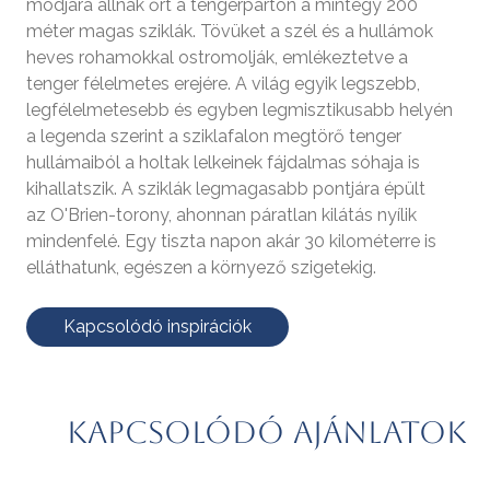
módjára állnak őrt a tengerparton a mintegy 200
méter magas sziklák. Tövüket a szél és a hullámok
heves rohamokkal ostromolják, emlékeztetve a
tenger félelmetes erejére. A világ egyik legszebb,
legfélelmetesebb és egyben legmisztikusabb helyén
a legenda szerint a sziklafalon megtörő tenger
hullámaiból a holtak lelkeinek fájdalmas sóhaja is
kihallatszik. A sziklák legmagasabb pontjára épült
az O'Brien-torony, ahonnan páratlan kilátás nyílik
mindenfelé. Egy tiszta napon akár 30 kilométerre is
elláthatunk, egészen a környező szigetekig.
Kapcsolódó inspirációk
Kapcsolódó ajánlatok