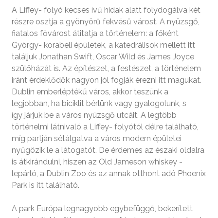
A Liffey- folyó kecses ívű hidak alatt folydogálva két
részre osztja a gyönyörű fekvésű várost. A nyüzsgő,
fiatalos fővárost átitatja a történelem: a főként
György- korabeli épületek, a katedrálisok mellett itt
találjuk Jonathan Swift, Oscar Wild és James Joyce
szülőházát is. Az építészet, a festészet, a történelem
iránt érdeklődők nagyon jól fogják érezni itt magukat.
Dublin emberléptékű város, akkor teszünk a
legjobban, ha biciklit bérlünk vagy gyalogolunk, s
így járjuk be a város nyüzsgő utcáit. A legtöbb
történelmi látnivaló a Liffey- folyótól délre található,
míg partján sétálgatva a város modern épületei
nyűgözik le a látogatót. De érdemes az északi oldalra
is átkirándulni, hiszen az Old Jameson whiskey -
lepárló, a Dublin Zoo és az annak otthont adó Phoenix
Park is itt található.
A park Európa legnagyobb egybefüggő, bekerített