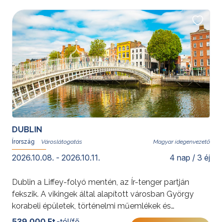
DUBLIN
Írország
Magyar idegenvezető
2026.10.08. - 2026.10.11.
4 nap / 3 éj
Dublin a Liffey-folyó mentén, az Ír-tenger partján
fekszik. A vikingek által alapított városban György
korabeli épületek, történelmi műemlékek és
hangulatos pub-ok várják az utazókat. Írország
539 000 Ft
-tól/fő