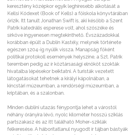
keresztény középkor egyik leghíresebb alkotását a
Kellsi Kódexet (Book of Kells) a főiskola könyvtárában
őrizik. Itt tanult Jonathan Swift is, aki később a Szent
Patrik katedrális esperese volt, ahol szószéke és
sírköve ingyenesen megtekinthető. Évszázadokkal
korábban épült a Dublin Kastély, melynek története
egészen 1204-ig nyúlik vissza. Manapság főként
politikai protokoll események helyszíne, a Szt. Patrik
teremben pedig az ír köztársasági elnököt szokták
hivatalba lépésekor beiktatni. A turisták vezetett
látogatásokat tehetnek a királyi kápolnában, a
kincstári múzeumban, a rendőrségi múzeumban, a
kriptában, és a szalonban.
Minden dublini utazás fénypontja lehet a várostól
néhány órányira lévő, nyolc kilométer hosszú sziklás
partszakasz és az itt található Moher–sziklák
felkeresése. A háborítatlanul nyugodt ír tájban bástyák