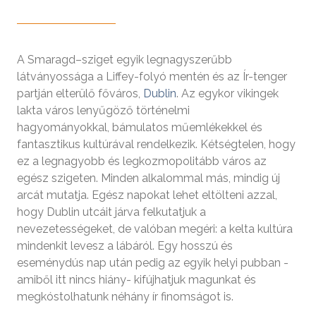
A Smaragd–sziget egyik legnagyszerűbb
látványossága a Liffey-folyó mentén és az Ír-tenger
partján elterülő főváros,
Dublin
. Az egykor vikingek
lakta város lenyűgöző történelmi
hagyományokkal, bámulatos műemlékekkel és
fantasztikus kultúrával rendelkezik. Kétségtelen, hogy
ez a legnagyobb és legkozmopolitább város az
egész szigeten. Minden alkalommal más, mindig új
arcát mutatja. Egész napokat lehet eltölteni azzal,
hogy Dublin utcáit járva felkutatjuk a
nevezetességeket, de valóban megéri: a kelta kultúra
mindenkit levesz a lábáról. Egy hosszú és
eseménydús nap után pedig az egyik helyi pubban -
amiből itt nincs hiány- kifújhatjuk magunkat és
megkóstolhatunk néhány ír finomságot is.