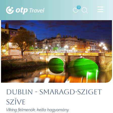
0
Dublin - Smaragd-sziget
szíve
Viking felmenők, kelta hagyomány.