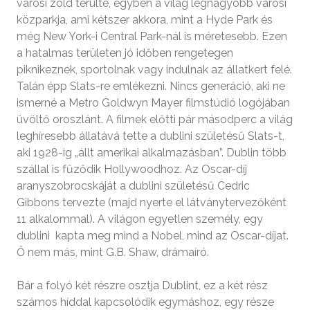
városi zöld terülte, egyben a világ legnagyobb városi
közparkja, ami kétszer akkora, mint a Hyde Park és
még New York-i Central Park-nál is méretesebb. Ezen
a hatalmas területen jó időben rengetegen
piknikeznek, sportolnak vagy indulnak az állatkert felé.
Talán épp Slats-re emlékezni. Nincs generáció, aki ne
ismerné a Metro Goldwyn Mayer filmstúdió logójában
üvöltő oroszlánt. A filmek előtti pár másodperc a világ
leghíresebb állatává tette a dublini születésű Slats-t,
aki 1928-ig „állt amerikai alkalmazásban”. Dublin több
szállal is fűződik Hollywoodhoz. Az Oscar-díj
aranyszobrocskáját a dublini születésű Cedric
Gibbons tervezte (majd nyerte el látványtervezőként
11 alkalommal). A világon egyetlen személy, egy
dublini kapta meg mind a Nobel, mind az Oscar-díjat.
Ő nem más, mint G.B. Shaw, drámaíró.
Bár a folyó két részre osztja Dublint, ez a két rész
számos híddal kapcsolódik egymáshoz, egy része