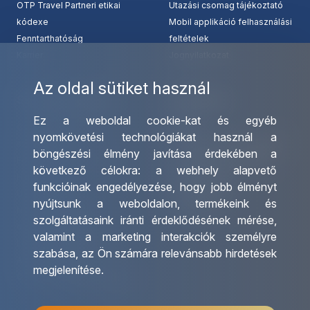
OTP Travel Partneri etikai
Utazási csomag tájékoztató
kódexe
Mobil applikáció felhasználási
Fenntarthatóság
feltételek
Karrier
Jognyilatkozat
Az oldal sütiket használ
Szolgáltatásaink
Kapcsolat
Ez a weboldal cookie-kat és egyéb
Csoportos utazások
Irodáink
nyomkövetési technológiákat használ a
szervezése
Utazásszervező partnereink
böngészési élmény javítása érdekében a
Egyéni utak szervezése
Viszonteladó Partnereink
következő célokra:
a webhely alapvető
Hajóutak
Partnereinknek
funkcióinak engedélyezése
,
hogy jobb élményt
Üzleti utaztatás
Utazási kérdőív
nyújtsunk a weboldalon
,
termékeink és
Nemzetközi tanár és
Impresszum
szolgáltatásaink iránti érdeklődésének mérése,
diákigazolványok
valamint a marketing interakciók személyre
Letölthető katalógusunk
szabása
,
az Ön számára relevánsabb hirdetések
Ajándékutalvány
megjelenítése
.
OTP Travel kedvezmények