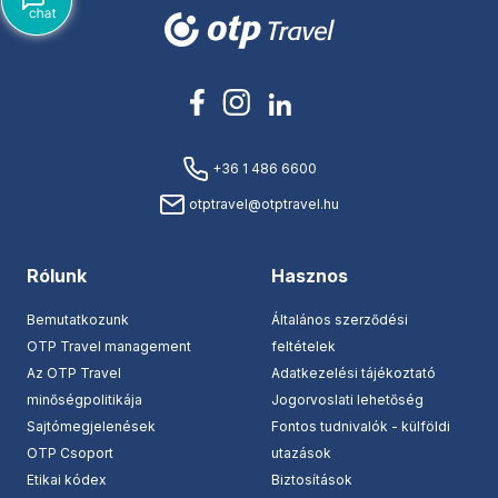
+36 1 486 6600
otptravel@otptravel.hu
Rólunk
Hasznos
Bemutatkozunk
Általános szerződési
OTP Travel management
feltételek
Az OTP Travel
Adatkezelési tájékoztató
minőségpolitikája
Jogorvoslati lehetőség
Sajtómegjelenések
Fontos tudnivalók - külföldi
OTP Csoport
utazások
Etikai kódex
Biztosítások