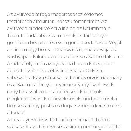
Az ayurvéda átfogó megértéséhez érdemes
részletesen áttekinteni hosszú történelmét. Az
ayurvéda eredeti versei állítólag az Úr Brahma, a
Teremtő tudatából származnak, és tanítványai
gondosan beépítették ezt a gondolkodásukba. Végül
a három nagy bölcs – Dhanwantari, Bharadwaja és
Kashyapa - különböző filozófiai iskolákat hoztak létre.
Az idők folyamán az ayurveda három kategóriára
ágazott szét, nevezetesen a Shalya Chikitsa -
sebészet, a Kaya Chikitsa - általános orvostudomány
és a Kaumarabhritya - gyermekgyógyászat. Ezek
nagy hatással voltak a betegségek és bajok
megközelítésének és kezelésének módjára, mivel a
bölcsek a nagy pestis és dögvész idején keresték ezt
a tudást.
A korai ayurvédikus történelem harmadik fontos
szakaszát az első orvosi szakirodalom megírása jelzi,