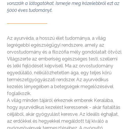
vonzzák a látogatókat. Ismerje meg közelebbről ezt az
5000 éves tudományt.
Az ayurvéda, a hosszú élet tudománya, a világ
legrégebbi egészségügyi rendszere, amely az
orvostudomány és a filozófia mély gondolatait ötvözi.
Világszerte az emberiség egészséges testi, szellemi
és lelki fejlődését képviseli. Ma az orvostudomány
egyedülálló, nélkülözhetetlen ága, egy teljes körű
természetgyógyászati rendszer. Az ayurvédikus
kezelés lényegében a betegségek megelőzésével
foglalkozik.
A világ minden tájáról érkeznek emberek Keralába,
hogy ayurvédikus kezelést keressenek - akár fiatalítás
céljából, akár gyógyulást keresve. Az ideális éghajlat,
az erdőkkel és hegyekkel megáldott táj kiváló a
gyógynövények termesztéséhez. A gyógyító