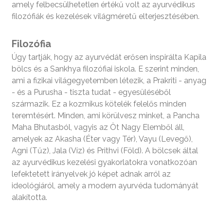
amely felbecsülhetetlen értékű volt az ayurvédikus
filozófiák és kezelések világméretű elterjesztésében.
Filozófia
Úgy tartják, hogy az ayurvédát erősen inspirálta Kapila
bölcs és a Sankhya filozófiai iskola. E szerint minden,
ami a fizikai világegyetemben létezik, a Prakriti - anyag
- és a Purusha - tiszta tudat - egyesüléséből
származik. Ez a kozmikus kötelék felelős minden
teremtésért. Minden, ami körülvesz minket, a Pancha
Maha Bhutasból, vagyis az Öt Nagy Elemből áll,
amelyek az Akasha (Éter vagy Tér), Vayu (Levegő),
Agni (Tűz), Jala (Víz) és Prithvi (Föld). A bölcsek által
az ayurvédikus kezelési gyakorlatokra vonatkozóan
lefektetett irányelvek jó képet adnak arról az
ideológiáról, amely a modern ayurvéda tudományát
alakította.