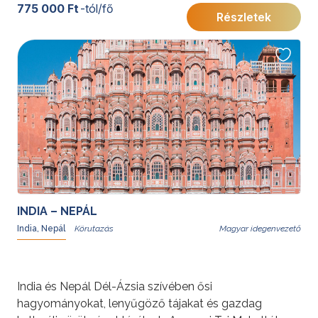
Aranyháromszög legszebb kincseit – Delhi, Agra és
775 000 Ft
-tól/fő
Részletek
Jaipur látványosságait – fedezheti fel.
További érdekességekért Indiáról kattintson
ide
.
INDIA – NEPÁL
India, Nepál
Magyar idegenvezető
India és Nepál Dél-Ázsia szívében ősi
hagyományokat, lenyűgöző tájakat és gazdag