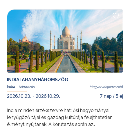
INDIAI ARANYHÁROMSZÖG
India
Magyar idegenvezető
2026.10.23. - 2026.10.29.
7 nap / 5 éj
India minden érzékszervre hat: ősi hagyományai,
lenyűgöző tájai és gazdag kultúrája felejthetetlen
élményt nyújtanak. A körutazás során az