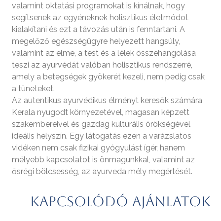
valamint oktatási programokat is kínálnak, hogy
segítsenek az egyéneknek holisztikus életmódot
kialakítani és ezt a távozás után is fenntartani. A
megelőző egészségügyre helyezett hangsúly,
valamint az elme, a test és a lélek összehangolása
teszi az ayurvédát valóban holisztikus rendszerré,
amely a betegségek gyökerét kezeli, nem pedig csak
a tüneteket.
Az autentikus ayurvédikus élményt keresők számára
Kerala nyugodt környezetével, magasan képzett
szakembereivel és gazdag kulturális örökségével
ideális helyszín. Egy látogatás ezen a varázslatos
vidéken nem csak fizikai gyógyulást ígér, hanem
mélyebb kapcsolatot is önmagunkkal, valamint az
ősrégi bölcsesség, az ayurveda mély megértését.
Kapcsolódó ajánlatok