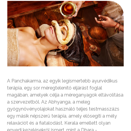
A Panchakarma, az egyik legismertebb ayurvédikus
terápia, egy sor méregtelenítő eljárást foglal
magában, amelyek célja a méreganyagok eltávolítása
a szervezetből. Az Abhyanga, a meleg
gyógynövényolajokat használó teljes testmasszázs
egy másik népszerű terápia, amely elősegíti a mély
relaxációt és a fiatalodást. Kerala emellett olyan
egyedi kezelésekről ismert, mint a Dhara -