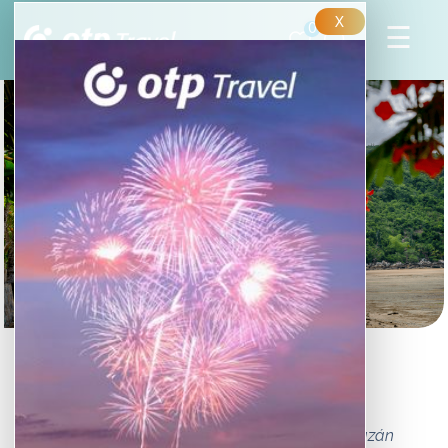
X
0
Madagaszkár legjobb
strandjai
A Kelet-Afrika partjainál fekvő Madagaszkár igazán