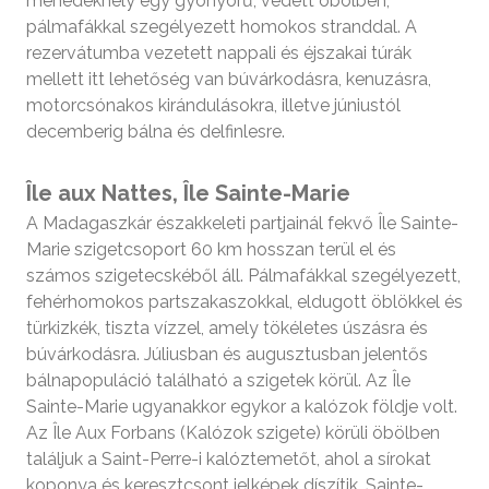
menedékhely egy gyönyörű, védett öbölben,
pálmafákkal szegélyezett homokos stranddal. A
rezervátumba vezetett nappali és éjszakai túrák
mellett itt lehetőség van búvárkodásra, kenuzásra,
motorcsónakos kirándulásokra, illetve júniustól
decemberig bálna és delfinlesre.
Île aux Nattes, Île Sainte-Marie
A Madagaszkár északkeleti partjainál fekvő Île Sainte-
Marie szigetcsoport 60 km hosszan terül el és
számos szigetecskéből áll. Pálmafákkal szegélyezett,
fehérhomokos partszakaszokkal, eldugott öblökkel és
türkizkék, tiszta vízzel, amely tökéletes úszásra és
búvárkodásra. Júliusban és augusztusban jelentős
bálnapopuláció található a szigetek körül. Az Île
Sainte-Marie ugyanakkor egykor a kalózok földje volt.
Az Île Aux Forbans (Kalózok szigete) körüli öbölben
találjuk a Saint-Perre-i kalóztemetőt, ahol a sírokat
koponya és keresztcsont jelképek díszítik. Sainte-