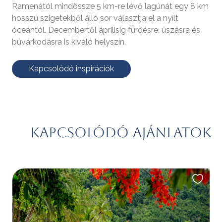
Ramenától mindössze 5 km-re lévő lagúnát egy 8 km
hosszú szigetekből álló sor választja el a nyílt
óceántól. Decembertől áprilisig fürdésre, úszásra és
búvárkodásra is kiváló helyszín.
Kapcsolódó inspirációk
Kapcsolódó ajánlatok