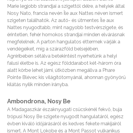
Marie legjobb strandjai a szigettől délre, a helyiek által
Nosy Nato, francia nevén Île aux Nattes néven ismert
szigeten találhatók. Az autó- és útmentes Île aux
Nattes nyugodtabb, mint nagyobb testvérszigete, és
érintetlen, fehér homokos strandjai minden elvárásnak
megfelelnek. A parton hangulatos éttermek várják a
vendégeiket, míg a szárazföld belsejében,
Agniribeben sétálva betekintést nyerhetünk a helyi
falusi életbe is. Az egész földdarabot két-három óra
alatt körbe lehet járni, útközben megállva a Phare
Pointe Blévec kis világítótornyánál, ahonnan gyönyörű
kilátás nyílik minden irányba.
Ambondrona, Nosy Be
A Madagaszkár északnyugati csücskénél fekvő, buja
trópusi Nosy Be szigete nyugodt hangulatáról, egész
évben kiváló időjárásáról és kedves fekete makijairól
ismert. A Mont Lokobe és a Mont Passot vulkanikus