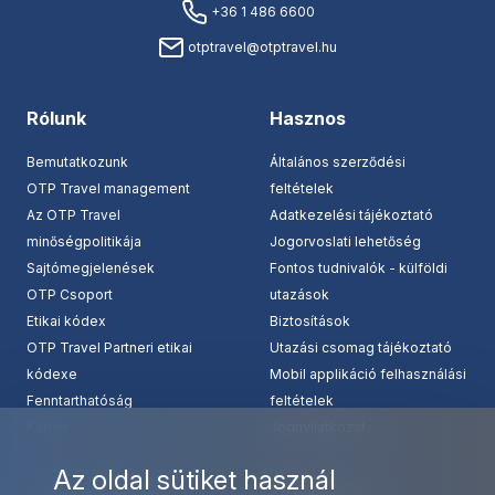
+36 1 486 6600
otptravel@otptravel.hu
Rólunk
Hasznos
Bemutatkozunk
Általános szerződési
OTP Travel management
feltételek
Az OTP Travel
Adatkezelési tájékoztató
minőségpolitikája
Jogorvoslati lehetőség
Sajtómegjelenések
Fontos tudnivalók - külföldi
OTP Csoport
utazások
Etikai kódex
Biztosítások
OTP Travel Partneri etikai
Utazási csomag tájékoztató
kódexe
Mobil applikáció felhasználási
Fenntarthatóság
feltételek
Karrier
Jognyilatkozat
Az oldal sütiket használ