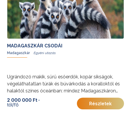
MADAGASZKÁR CSODÁI
Madagaszkár
Ugrándozó makik, sűrű esőerdők, kopár síkságok,
végeláthatatlan túrák és búvárkodás a koralloktól és
halaktól színes óceánban: mindez Madagaszkáron
megtalálható, mely igazi álom úti cél az érintetlen
2 000 000 Ft
-
Részletek
tól/fő
természet, a különleges növény-és állatvilág
szerelmeseinek. Madagaszkár, ez a Franciaország
méretű szigetország semmihez sem hasonlítható.