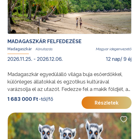
MADAGASZKÁR FELFEDEZÉSE
Madagaszkár
Magyar idegenvezető
2026.11.25. - 2026.12.06.
12 nap/ 9 éj
Madagaszkár egyedülálló világa buja esőerdőkkel,
különleges állatokkal és egzotikus kultúrával
varázsolja el az utazót. Fedezze fel a makik földjét, a
rizsföldek látványát és a trópusi tengerpartok
1 683 000 Ft
-tól/fő
Részletek
nyugalmát egy felejthetetlen kaland során!
További érdekességekért Madagaszkárról kattintson
ide
.