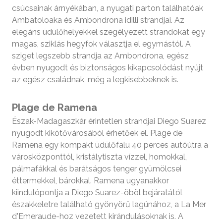
csúcsainak árnyékában, a nyugati parton találhatóak
Ambatoloaka és Ambondrona idilli strandjai. Az
elegáns üdülőhelyekkel szegélyezett strandokat egy
magas, sziklás hegyfok választja el egymástól. A
sziget legszebb strandja az Ambondrona, egész
évben nyugodt és biztonságos kikapcsolódást nyújt
az egész családnak, még a legkisebbeknek is.
Plage de Ramena
Észak-Madagaszkár érintetlen strandjai Diego Suarez
nyugodt kikötővárosából érhetőek el. Plage de
Ramena egy kompakt üdülőfalu 40 perces autóútra a
városközponttól, kristálytiszta vízzel, homokkal,
pálmafákkal és barátságos tenger gyümölcsei
éttermekkel, bárokkal. Ramena ugyanakkor
kiindulópontja a Diego Suarez-öböl bejáratától
északkeletre található gyönyörű lagúnához, a La Mer
d'Emeraude-hoz vezetett kirándulásoknak is. A