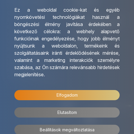
Szolgáltatásaink
Kapcsolat
Ez a weboldal cookie-kat és egyéb
Csoportos utazások
Irodáink
nyomkövetési technológiákat használ a
szervezése
Utazásszervező partnereink
böngészési élmény javítása érdekében a
Egyéni utak szervezése
Viszonteladó Partnereink
következő célokra:
a webhely alapvető
Hajóutak
Partnereinknek
funkcióinak engedélyezése
,
hogy jobb élményt
Üzleti utaztatás
Utazási kérdőív
nyújtsunk a weboldalon
,
termékeink és
Nemzetközi tanár és
Impresszum
szolgáltatásaink iránti érdeklődésének mérése,
diákigazolványok
valamint a marketing interakciók személyre
Letölthető katalógusunk
szabása
,
az Ön számára relevánsabb hirdetések
Ajándékutalvány
megjelenítése
.
OTP Travel kedvezmények
Elfogadom
Elutasítom
Beállítások megváltoztatása
© 2026 OTP Travel Minden jog fenntartva