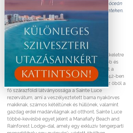
lenyűgöző strandokkal büszkélkedhet az Indiai-óceán
5000 km hosszú partvonalán és a környező szigeteken.
Bemutatjuk a legjobbakat.
Baie de Sainte Luce
Madagaszkár déli partján, Taolagnarótól északkeletre
található Baie de Sainte Luce az egyik legszebb és
legeldugottabb partszakasz a szigeten. Itt volt a
sziget legkorábbi francia települése, amikor 1642-ben
rövid életű kereskedelmi állomás létesült itt. Az öböl a
fő szárazföldi látványossága a Sainte Luce
rezervátum, ami a veszélyeztetett barna nyakörves
makiknak, számos kétéltűnek és hüllőnek, valamint
gazdag erdei madárvilágnak ad otthont. Sainte Luce
többé-kevésbé egyet jelent a Manafiafy Beach and
Rainforest Lodge-dal, amely egy exkluzív tengerparti