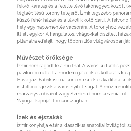
fekvő Karataş és a felette lévő lakónegyed között (
téglaépítésű torony tetejéről İzmir legszebb panorámá
kúszó fehér házak és a távoli kikötő darui. A felvon
hely egy naplementés vacsorára. A toronyhoz vezető u
itt élt egykor. A hangulatos, virágokkal díszített há
pillanatra elfelejti, hogy többmilliós világvárosban jár.
Művészet öröksége
İzmir nem ragadt le a múltnál. A város kulturális p
pavilonjai mellett a modern galériák és kulturális köz
Havagazı Fabrikası ma koncerteknek és kiállításokna
installációk jelzik a város nyitottságát. A múzeumo
márványszobrairól vagy Szmirna finom kerámiáiról – s
"Nyugat kapuja" Törökországban.
Ízek és éjszakák
İzmir konyhája eltér a klasszikus anatóliai ízvilágtól;