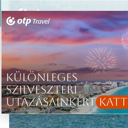
Csoportos utazások
Élmény