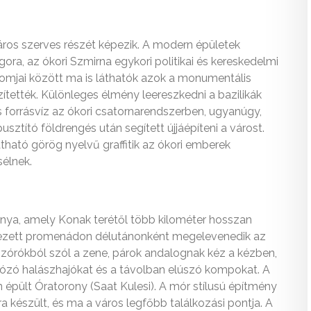
város szerves részét képezik. A modern épületek
a, az ókori Szmirna egykori politikai és kereskedelmi
z romjai között ma is láthatók azok a monumentális
zítették. Különleges élmény leereszkedni a bazilikák
iss forrásvíz az ókori csatornarendszerben, ugyanúgy,
sztító földrengés után segített újjáépíteni a várost.
tható görög nyelvű graffitik az ókori emberek
sélnek.
étánya, amely Konak terétől több kilométer hosszan
yezett promenádon délutánonként megelevenedik az
gszórókból szól a zene, párok andalognak kéz a kézben,
gatózó halászhajókat és a távolban elúszó kompokat. A
 épült Óratorony (Saat Kulesi). A mór stílusú építmény
a készült, és ma a város legfőbb találkozási pontja. A