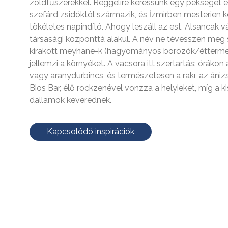
zöldfűszerekkel. Reggelire keressünk egy pékséget és
szefárd zsidóktól származik, és İzmirben mesterien ké
tökéletes napindító. Ahogy leszáll az est, Alsancak v
társasági központtá alakul. A név ne tévesszen meg s
kirakott meyhane-k (hagyományos borozók/éttermek
jellemzi a környéket. A vacsora itt szertartás: órákon 
vagy aranydurbincs, és természetesen a rakı, az ánizs
Bios Bar, élő rockzenével vonzza a helyieket, míg a
dallamok keverednek.
Kapcsolódó inspirációk