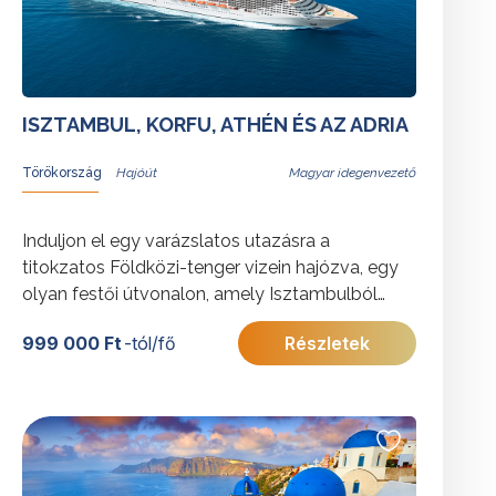
ISZTAMBUL, KORFU, ATHÉN ÉS AZ ADRIA
Törökország
Magyar idegenvezető
Induljon el egy varázslatos utazásra a
titokzatos Földközi-tenger vizein hajózva, egy
olyan festői útvonalon, amely Isztambulból
indulva felfedezi Korfu ékköveit, Bari történelmi
999 000 Ft
-tól/fő
Részletek
báját, valamint Alberobello jellegzetes trullóit,
Trieszt eleganciáját, Katakolon ősi varázsát és
az Olimpia szülőhazáját, Kréta szigetének
báját és Kusadasi magával ragadó varázsát