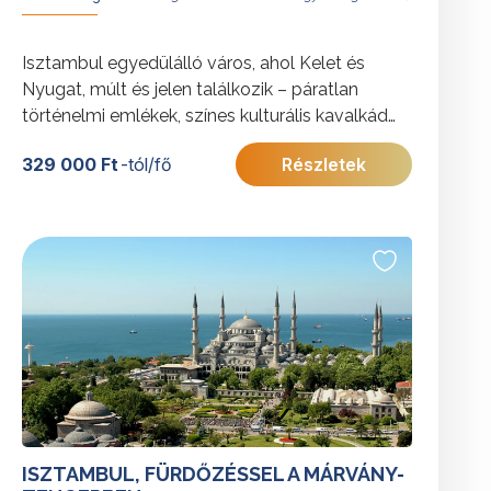
Isztambul egyedülálló város, ahol Kelet és
Nyugat, múlt és jelen találkozik – páratlan
történelmi emlékek, színes kulturális kavalkád
és lenyűgöző hangulat teszi felejthetetlenné. A
329 000 Ft
-tól/fő
Részletek
Boszporusz partján fekvő transzkontinentális
város gazdag öröksége és különleges
atmoszférája minden látogatót rabul ejt.
További érdekességekért Törökországról
kattintson
ide
.
ISZTAMBUL, FÜRDŐZÉSSEL A MÁRVÁNY-