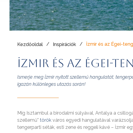
/
/
İzmir és az Égei-ten
Kezdőoldal
Inspirációk
İzmir és az Égei-t
Ismerje meg İzmir nyitott szellemű hangulatát, tengerpar
igazán különleges utazás során!
Míg Isztambul a birodalmi súlyával, Antalya a csillog
szellemű"
török
város egyedi hangulatával varázsolja
tengerparti séták, esti zene és reggeli kávé – İzmir e