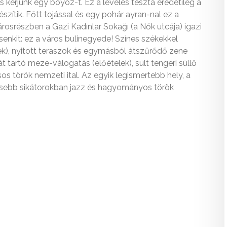
 kérjünk egy boyoz-t. Ez a leveles tészta eredetileg a
szítik. Főtt tojással és egy pohár ayran-nal ez a
árosrészben a Gazi Kadınlar Sokağı (a Nők utcája) igazi
enkit: ez a város bulinegyede! Színes székekkel
), nyitott teraszok és egymásból átszűrődő zene
át tartó meze-válogatás (előételek), sült tengeri süllő
os török nemzeti ital. Az egyik legismertebb hely, a
 kisebb sikátorokban jazz és hagyományos török