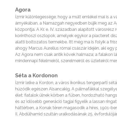
Agora
İzmir különlegessége, hogy a múlt emlékei mai is a 
árnyékában, a Namazgah negyedben bújik meg az Agor
központja. A Kr. e. IV. században alapított városrés
korinthoszi oszlopok, amelyek egykor a piacteret dís
alatti boltozatos termekbe. Itt még ma is folyik a fr
ahogy Marcus Aurelius római császár idején, aki egy pu
Az Agora nem csak antik kövek halmaza; a falakon lá
mindennapi félelmeiről, szerelmeiről és üzleteiről me
Séta a Kordonon
İzmir lelke a Kordon, a város ikonikus tengerparti s
húzódik egészen Alsancakig. A pálmafákkal szegél
élet: fiatalok ülnek körben a fűben, hordozható han
és az idősebb generáció tagjai figyelik a lassan rin
háttérben, a Konak téren magasodik a híres, 1901-ben
II. Abdülhamid szultán uralkodásának 25. évfordulójár