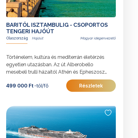
BARITÓL ISZTAMBULIG - CSOPORTOS
TENGERI HAJÓÚT
Olaszország
Magyar idegenvezető
Történelem, kultúra és mediterrán életérzés
egyetlen utazásban. Az út Alberobello
mesebeli trulli házaitól Athén és Epheszosz
lenyűgöző ókori emlékein át egészen
499 000 Ft
-tól/fő
Részletek
Isztambul különleges, két kontinens
találkozásánál fekvő világáig kalauzolja az
utazókat. Mindezt az MSC Orchestra
fedélzetének kényelme teszi még teljesebbé.