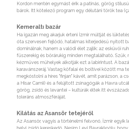
Kordon mentén egymást érik a patinás, görög stílusú 
bárok. Itt kötelező program egy délutáni török tea 
Kemeraltı bazár
Ha igazán meg akarjuk érteni İzmir múltját és lükteté
óta szervesen fejlődő, hatalmas kiterjedésű nyitott 
dominálnak, hanem a valódi élet zajlik: az esküvői ruh
fűszerekig és bőrárukig minden megtalálható. Szűk, 
kézműves műhelyek alkotják ezt a labirintust. A baz
karavánszeráj. Vastag kőfalai és boltívei között ma 
megkóstolni a híres "finjan" kávét, amit parázson, a
a Hisar Camii) és a felújított zsinagógák a Havra utc
görög, zsidó és levantei – kultúrák éltek itt évszáza
toleráns atmoszféráját.
Kilátás az Asansör tetejéről
Az Asansör, vagyis a történelmi felvonó, İzmir egyi
helyi zsidó kereskedő, Nesim Levi Bayraklıoğlu, hogy