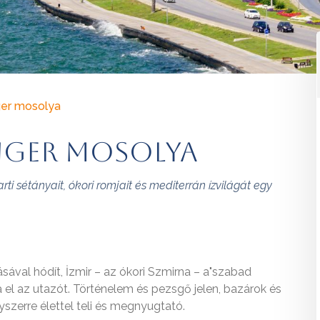
ger mosolya
enger mosolya
ti sétányait, ókori romjait és mediterrán ízvilágát egy
ásával hódít, İzmir – az ókori Szmirna – a"szabad
 el az utazót. Történelem és pezsgő jelen, bazárok és
gyszerre élettel teli és megnyugtató.