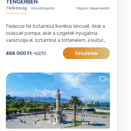
TENGERBEN
Törökország
Magyar idegenvezető
Fedezze fel Isztambul ikonikus kincseit. Akár a
császári pompa, akár a szigetek nyugalma
varázsolja el, Isztambul a történelem, a kultúra
és a természeti szépség felejthetetlen
498 000 Ft
-tól/fő
Részletek
egyvelegével várja!
További érdekességekért Törökországról
kattintson
ide
.