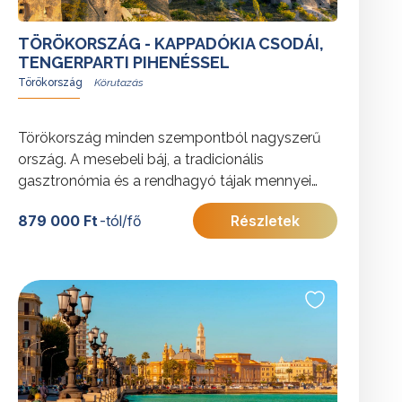
TÖRÖKORSZÁG - KAPPADÓKIA CSODÁI,
TENGERPARTI PIHENÉSSEL
Törökország
Törökország minden szempontból nagyszerű
ország. A mesebeli báj, a tradicionális
gasztronómia és a rendhagyó tájak mennyei
szépsége teszi Kappadókiát a világ minden
879 000 Ft
-tól/fő
Részletek
tájáról érkező utazók kedvencévé.
További érdekességekért Törökországról
kattintson
ide
.