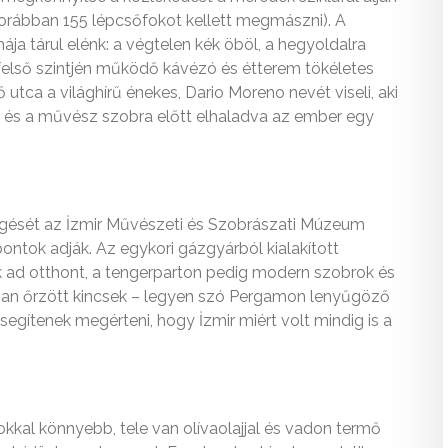
korábban 155 lépcsőfokot kellett megmászni). A
ja tárul elénk: a végtelen kék öböl, a hegyoldalra
ó felső szintjén működő kávézó és étterem tökéletes
tca a világhírű énekes, Dario Moreno nevét viseli, aki
zak és a művész szobra előtt elhaladva az ember egy
ezsgését az İzmir Művészeti és Szobrászati Múzeum
pontok adják. Az egykori gázgyárból kialakított
k ad otthont, a tengerparton pedig modern szobrok és
kban őrzött kincsek – legyen szó Pergamon lenyűgöző
egítenek megérteni, hogy İzmir miért volt mindig is a
 sokkal könnyebb, tele van olívaolajjal és vadon termő