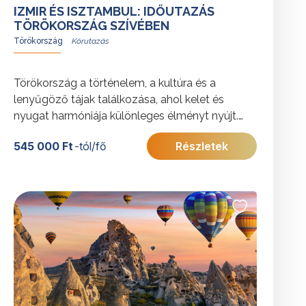
IZMIR ÉS ISZTAMBUL: IDŐUTAZÁS
TÖRÖKORSZÁG SZÍVÉBEN
Törökország
Törökország a történelem, a kultúra és a
lenyűgöző tájak találkozása, ahol kelet és
nyugat harmóniája különleges élményt nyújt.
Az út során Izmir és Epheszosz ókori
545 000 Ft
-tól/fő
Részletek
emlékeitől egészen Isztambul világvárosi
hangulatáig fedezhetik fel az ország
sokszínűségét.
További érdekességekért Törökországról
kattintson
ide
.