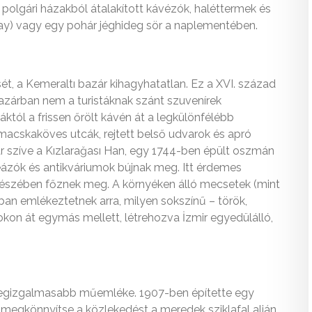
polgári házakból átalakított kávézók, haléttermek és
(çay) vagy egy pohár jéghideg sör a naplementében.
sét, a Kemeraltı bazár kihagyhatatlan. Ez a XVI. század
bazárban nem a turistáknak szánt szuvenírek
áktól a frissen őrölt kávén át a legkülönfélébb
macskaköves utcák, rejtett belső udvarok és apró
ár szíve a Kızlarağası Han, egy 1744-ben épült oszmán
teázók és antikváriumok bújnak meg. Itt érdemes
 csészében főznek meg. A környéken álló mecsetek (mint
ában emlékeztetnek arra, milyen sokszínű – török,
dokon át egymás mellett, létrehozva İzmir egyedülálló,
k legizgalmasabb műemléke. 1907-ben építette egy
 megkönnyítse a közlekedést a meredek sziklafal alján