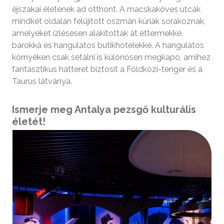
éjszakai életének ad otthont. A macskaköves utcák
mindkét oldalán felújított oszmán kúriák sorakoznak,
amelyeket ízlésesen alakítottak át éttermekké,
bárokká és hangulatos butikhotelekké. A hangulatos
környéken csak sétálni is különösen megkapó, amihez
fantasztikus hátteret biztosít a Földközi-tenger és a
Taurus látványa.
Ismerje meg Antalya pezsgő kulturális
életét!