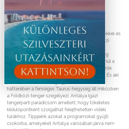
Az ókori görög és római romokban gazdag,
vízesésekkel és túraútvonalakkal tarkított, erdőkkel és
hegyekkel borított Antalya a kalandvágyók igazi
paradicsoma.
Törökország
legikonikusabb
tengerpartja mellett a város a mediterrán térség
kihagyhatatlan látnivalója. „Antalya kétségtelenül a
világ legszebb városa” – mondta a modern Török
Köztársaság alapítója, Mustafa Kemal Atatürk. És aki
járt már itt, valószínűleg egyetért vele: a város
hátterében a fenséges Taurus-hegység áll miközben
a Földközi-tenger szegélyezi. Antalya igazi
tengerparti paradicsom amellett, hogy tökéletes
kiidulópontként szolgálhat felejthetetlen vidéki
túrákhoz. Tippjeink azokat a programokat gyűjti
csokorba, amelyeket Antalya városában járva nem