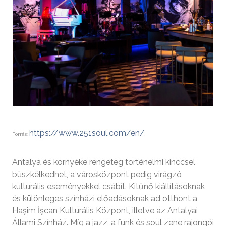
https://www.251soul.com/en/
Forrás:
Antalya és környéke rengeteg történelmi kinccsel
büszkélkedhet, a városközpont pedig virágzó
kulturális eseményekkel csábít. Kitűnő kiállításoknak
és különleges színházi előadásoknak ad otthont a
Haşim İşcan Kulturális Központ, illetve az Antalyai
Állami Színház. Míg a jazz, a funk és soul zene rajongói