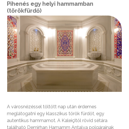
Pihenés egy helyi hammamban
(törökfürdő)
A városnézéssel töltött nap után érdemes
meglátogatni egy klasszikus török fürdőt, egy
autentikus hammamot. A Kaleiçitől rövid sétára
található Demirhan Hamamm Antalya polgárainak