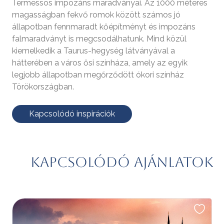
Termessos impozáns maradványai. Az 1000 méteres
magasságban fekvő romok között számos jó
állapotban fennmaradt kőépítményt és impozáns
falmaradványt is megcsodálhatunk. Mind közül
kiemelkedik a Taurus-hegység látványával a
hátterében a város ősi színháza, amely az egyik
legjobb állapotban megőrződött ókori színház
Törökországban.
Kapcsolódó inspirációk
Kapcsolódó ajánlatok