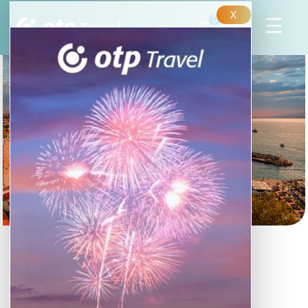
X
0
Antalya kincsei
Ókori görög és római romok, vízesések és
túraútvonalak, erdők és hegyek: Antalya a
kalandvágyók igazi paradicsoma.