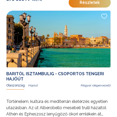
Részletek
További érdekességekért Törökországról kattintson
ide
.
BARITÓL ISZTAMBULIG - CSOPORTOS TENGERI
HAJÓÚT
Olaszország
Magyar idegenvezető
Történelem, kultúra és mediterrán életérzés egyetlen
utazásban. Az út Alberobello mesebeli trulli házaitól
Athén és Epheszosz lenyűgöző ókori emlékein át