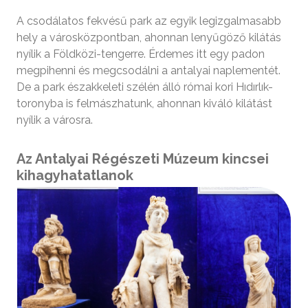
A csodálatos fekvésű park az egyik legizgalmasabb
hely a városközpontban, ahonnan lenyűgöző kilátás
nyílik a Földközi-tengerre. Érdemes itt egy padon
megpihenni és megcsodálni a antalyai naplementét.
De a park északkeleti szélén álló római kori Hıdırlık-
toronyba is felmászhatunk, ahonnan kiváló kilátást
nyílik a városra.
Az Antalyai Régészeti Múzeum kincsei
kihagyhatatlanok