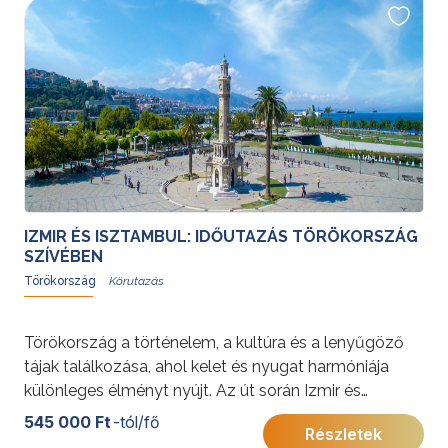
IZMIR ÉS ISZTAMBUL: IDŐUTAZÁS TÖRÖKORSZÁG
SZÍVÉBEN
Törökország
Törökország a történelem, a kultúra és a lenyűgöző
tájak találkozása, ahol kelet és nyugat harmóniája
különleges élményt nyújt. Az út során Izmir és
Epheszosz ókori emlékeitől egészen Isztambul
545 000 Ft
-tól/fő
Részletek
világvárosi hangulatáig fedezhetik fel az ország