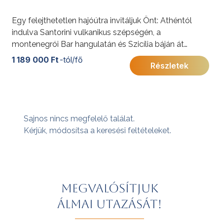
Egy felejthetetlen hajóútra invitáljuk Önt: Athéntól
indulva Santorini vulkanikus szépségén, a
montenegrói Bar hangulatán és Szicília báján át
egészen Barcelona vibráló világáig.
1 189 000 Ft
-tól/fő
Részletek
Sajnos nincs megfelelő találat.
Kérjük, módosítsa a keresési feltételeket.
Megvalósítjuk
álmai utazását!