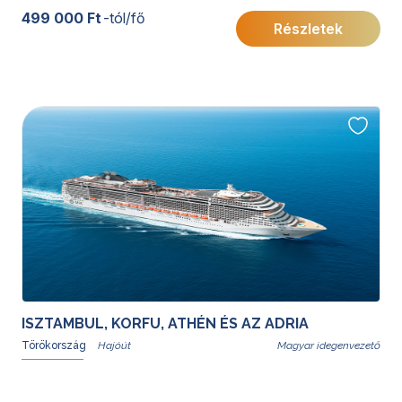
egészen Isztambul különleges, két kontinens
499 000 Ft
-tól/fő
Részletek
találkozásánál fekvő világáig kalauzolja az utazókat.
Mindezt az MSC Orchestra fedélzetének kényelme
teszi még teljesebbé.
ISZTAMBUL, KORFU, ATHÉN ÉS AZ ADRIA
Törökország
Magyar idegenvezető