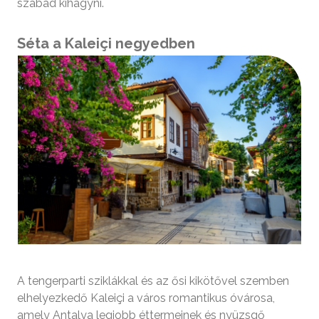
szabad kihagyni.
Séta a Kaleiçi negyedben
A tengerparti sziklákkal és az ősi kikötővel szemben
elhelyezkedő Kaleiçi a város romantikus óvárosa,
amely Antalya legjobb éttermeinek és nyüzsgő