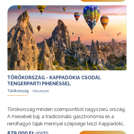
sokszínűségét.
További érdekességekért Törökországról kattintson
ide
.
TÖRÖKORSZÁG - KAPPADÓKIA CSODÁI,
TENGERPARTI PIHENÉSSEL
Törökország
Törökország minden szempontból nagyszerű ország.
A mesebeli báj, a tradicionális gasztronómia és a
rendhagyó tájak mennyei szépsége teszi Kappadókiát
a világ minden tájáról érkező utazók kedvencévé.
879 000 Ft
-tól/fő