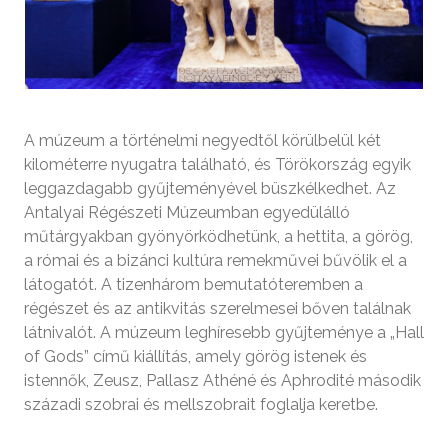
A múzeum a történelmi negyedtől körülbelül két
kilométerre nyugatra található, és Törökország egyik
leggazdagabb gyűjteményével büszkélkedhet. Az
Antalyai Régészeti Múzeumban egyedülálló
műtárgyakban gyönyörködhetünk, a hettita, a görög,
a római és a bizánci kultúra remekművei bűvölik el a
látogatót. A tizenhárom bemutatóteremben a
régészet és az antikvitás szerelmesei bőven találnak
látnivalót. A múzeum leghíresebb gyűjteménye a „Hall
of Gods” című kiállítás, amely görög istenek és
istennők, Zeusz, Pallasz Athéné és Aphrodité második
századi szobrai és mellszobrait foglalja keretbe.