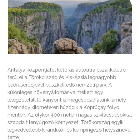
Antalya központjától kétórás autóútra északkeletre
terül el a Törökország és Kis-Ázsia legnagyobb
cédruserdőjével büszkélkedő nemzeti park. A
különleges növényállománya mellett egy
lélegzetelállító kanyont is megcsodálhatunk, amely
tizennégy kilométeren húzódik a Köprüçay folyó
mentén. Az olykor 400 méter magas sziklacsúcsokkal
szabdalt lenyűgöző környezet Törökország egyik
legkedveltebb kiránduló- és kempingező helyszínévé
tette.