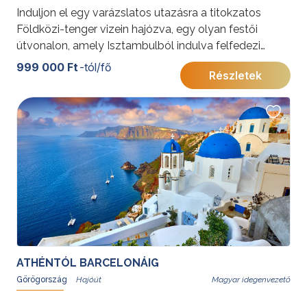
Induljon el egy varázslatos utazásra a titokzatos
Földközi-tenger vizein hajózva, egy olyan festői
útvonalon, amely Isztambulból indulva felfedezi
Korfu ékköveit, Bari történelmi báját, valamint
999 000 Ft
-tól/fő
Részletek
Alberobello jellegzetes trullóit, Trieszt eleganciáját,
Katakolon ősi varázsát és az Olimpia szülőhazáját,
Kréta szigetének báját és Kusadasi magával ragadó
varázsát
ATHÉNTÓL BARCELONÁIG
Görögország
Magyar idegenvezető