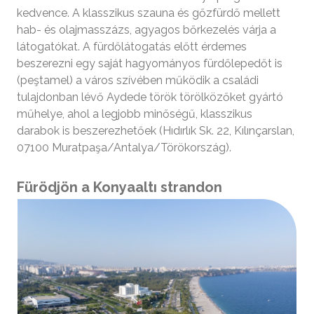
kedvence. A klasszikus szauna és gőzfürdő mellett
hab- és olajmasszázs, agyagos bőrkezelés várja a
látogatókat. A fürdőlátogatás előtt érdemes
beszerezni egy saját hagyományos fürdőlepedőt is
(peştamel) a város szívében működik a családi
tulajdonban lévő Aydede török törölközőket gyártó
műhelye, ahol a legjobb minőségű, klasszikus
darabok is beszerezhetőek (Hıdırlık Sk. 22, Kılınçarslan,
07100 Muratpaşa/Antalya/Törökország).
Fürödjön a Konyaaltı strandon