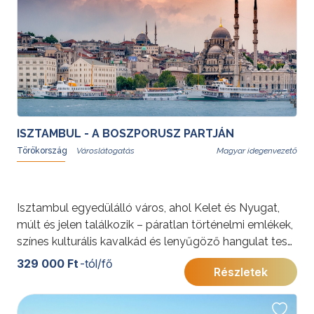
ISZTAMBUL - A BOSZPORUSZ PARTJÁN
Törökország
Magyar idegenvezető
Isztambul egyedülálló város, ahol Kelet és Nyugat,
múlt és jelen találkozik – páratlan történelmi emlékek,
színes kulturális kavalkád és lenyűgöző hangulat teszi
felejthetetlenné. A Boszporusz partján fekvő
329 000 Ft
-tól/fő
Részletek
transzkontinentális város gazdag öröksége és
különleges atmoszférája minden látogatót rabul ejt.
További érdekességekért Törökországról kattintson