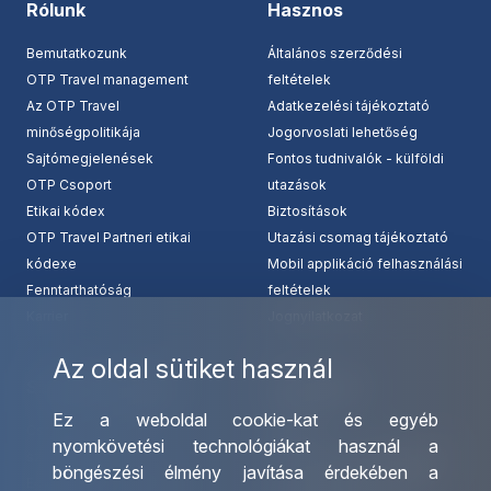
Rólunk
Hasznos
Bemutatkozunk
Általános szerződési
OTP Travel management
feltételek
Az OTP Travel
Adatkezelési tájékoztató
minőségpolitikája
Jogorvoslati lehetőség
Sajtómegjelenések
Fontos tudnivalók - külföldi
OTP Csoport
utazások
Etikai kódex
Biztosítások
OTP Travel Partneri etikai
Utazási csomag tájékoztató
kódexe
Mobil applikáció felhasználási
Fenntarthatóság
feltételek
Karrier
Jognyilatkozat
Az oldal sütiket használ
Szolgáltatásaink
Kapcsolat
Ez a weboldal cookie-kat és egyéb
Csoportos utazások
Irodáink
nyomkövetési technológiákat használ a
szervezése
Utazásszervező partnereink
böngészési élmény javítása érdekében a
Egyéni utak szervezése
Viszonteladó Partnereink