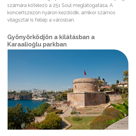
számára kötelező a 251 Soul meglátogatása. A
koncertszezon nyáron kezdődik, amikor számos
világsztár is fellép a városban.
Gyönyörködjön a kilátásban a
Karaalioğlu parkban