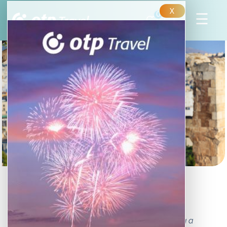
X
0
Athéni kalandok
családdal
Athén augusztusban szinte üres, a legtöbb görög a