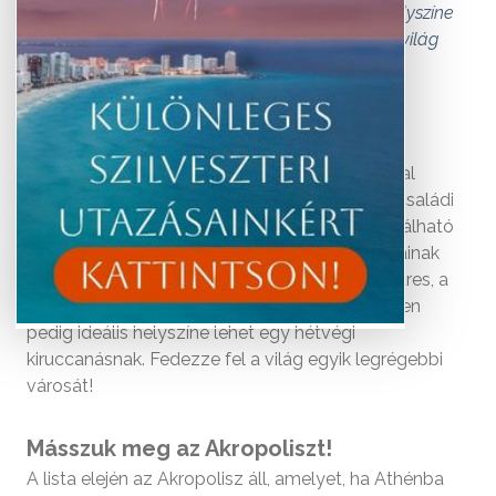
szigetekre megy nyaralni. Télen pedig ideális helyszíne
lehet egy hétvégi kiruccanásnak. Fedezze fel a világ
egyik legrégebbi városát!
Tökéletes időjárásával, családbarát szállodáival
Görögország
fővárosa, Athén remek célpont családi
nyaraláshoz. Nyáron a városlátogatás kombinálható
az athéni riviéra vagy a közeli szigetek strandjainak
kipróbálásával is. Athén augusztusban szinte üres, a
legtöbb görög a szigetekre megy nyaralni. Télen
pedig ideális helyszíne lehet egy hétvégi
kiruccanásnak. Fedezze fel a világ egyik legrégebbi
városát!
Másszuk meg az Akropoliszt!
A lista elején az Akropolisz áll, amelyet, ha Athénba