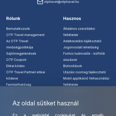
otptravel@otptravel.hu
Rólunk
Hasznos
Bemutatkozunk
Általános szerződési
OTP Travel management
feltételek
Az OTP Travel
Adatkezelési tájékoztató
minőségpolitikája
Jogorvoslati lehetőség
Sajtómegjelenések
Fontos tudnivalók - külföldi
OTP Csoport
utazások
Etikai kódex
Biztosítások
OTP Travel Partneri etikai
Utazási csomag tájékoztató
kódexe
Mobil applikáció felhasználási
Fenntarthatóság
feltételek
Karrier
Jognyilatkozat
Az oldal sütiket használ
Szolgáltatásaink
Kapcsolat
Ez a weboldal cookie-kat és egyéb