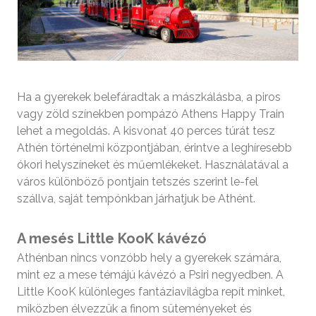
Ha a gyerekek belefáradtak a mászkálásba, a piros
vagy zöld színekben pompázó Athens Happy Train
lehet a megoldás. A kisvonat 40 perces túrát tesz
Athén történelmi központjában, érintve a leghíresebb
ókori helyszíneket és műemlékeket. Használatával a
város különböző pontjain tetszés szerint le-fel
szállva, saját tempónkban járhatjuk be Athént.
A mesés Little KooK kávézó
Athénban nincs vonzóbb hely a gyerekek számára,
mint ez a mese témájú kávézó a Psiri negyedben. A
Little KooK különleges fantáziavilágba repít minket,
miközben élvezzük a finom süteményeket és