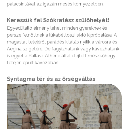
palacsintákat az igazán mesés környezetben.
Keressük fel Szókratész szülőhelyét!
Egyedülálló élmény lehet minden gyereknek és
persze felnőttnek a lükabéttoszi sikló kipróbálása. A
magaslat tetejéről parádés kilátás nyílik a városra és
Aegina szigetére. De fagyizhatunk vagy kávézhatunk
is egyet a Pallasz Athéné által elejtett mészkőhegy
tetején épült kávézóban.
Syntagma tér és az őrségváltás