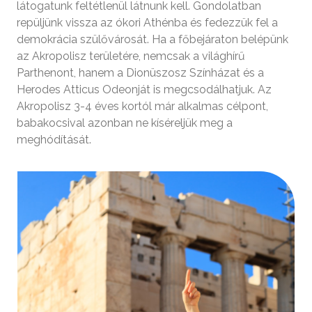
látogatunk feltétlenül látnunk kell. Gondolatban
repüljünk vissza az ókori Athénba és fedezzük fel a
demokrácia szülővárosát. Ha a főbejáraton belépünk
az Akropolisz területére, nemcsak a világhírű
Parthenont, hanem a Dionüszosz Színházat és a
Herodes Atticus Odeonját is megcsodálhatjuk. Az
Akropolisz 3-4 éves kortól már alkalmas célpont,
babakocsival azonban ne kíséreljük meg a
meghódítását.