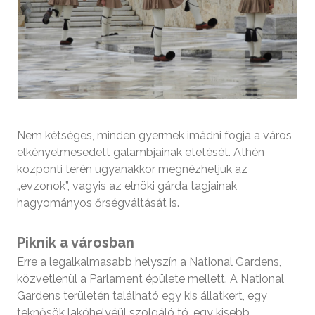
Nem kétséges, minden gyermek imádni fogja a város
elkényelmesedett galambjainak etetését. Athén
központi terén ugyanakkor megnézhetjük az
„evzonok”, vagyis az elnöki gárda tagjainak
hagyományos őrségváltását is.
Piknik a városban
Erre a legalkalmasabb helyszín a National Gardens,
közvetlenül a Parlament épülete mellett. A National
Gardens területén található egy kis állatkert, egy
teknősök lakóhelyéül szolgáló tó, egy kisebb