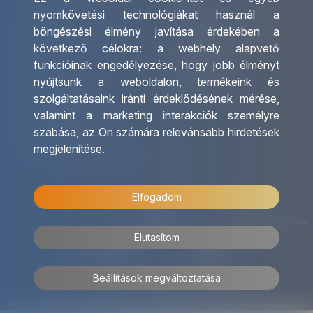
Csoportos utazások
Irodáink
nyomkövetési technológiákat használ a
szervezése
Utazásszervező partnereink
böngészési élmény javítása érdekében a
Egyéni utak szervezése
Viszonteladó Partnereink
következő célokra:
a webhely alapvető
Hajóutak
Partnereinknek
funkcióinak engedélyezése
,
hogy jobb élményt
Üzleti utaztatás
Utazási kérdőív
nyújtsunk a weboldalon
,
termékeink és
Nemzetközi tanár és
Impresszum
szolgáltatásaink iránti érdeklődésének mérése,
diákigazolványok
valamint a marketing interakciók személyre
Letölthető katalógusunk
szabása
,
az Ön számára relevánsabb hirdetések
Ajándékutalvány
megjelenítése
.
OTP Travel kedvezmények
Elfogadom
Elutasítom
Beállítások megváltoztatása
© 2026 OTP Travel Minden jog fenntartva