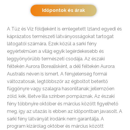
Időpontok és árak
A Tűz és Víz földjeként is emlegetett Izland egyedi és
káprázatos természeti látványosságokat tartogat
látogatói számára. Ezek közül a sarki fény
egyértelműen a világ egyik legérdekesebb és
leggyönyörűbb természeti csodája. Az északi
féltekén Aurora Borealisként, a déli féltekén Aurora
Australis néven is ismert. A fényjelenség formái
változatosak, legtöbbször az égboltot beterítő
függönyre vagy szalagra hasonlítanak; jellemzően
zöld, kék, illetve lila színben pompáznak. Az északi
fény többnyire október és március között figyelhető
meg, így az utazás is ebben az időpontban javasolt. A
sarki fény látványát irodánk nem garantálja. A
program kizárólag október és március között