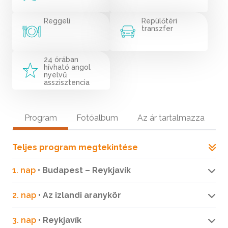
Reggeli
Repülőtéri
transzfer
24 órában
hívható angol
nyelvű
asszisztencia
Program
Fotóalbum
Az ár tartalmazza
Teljes program megtekintése
1. nap
• Budapest – Reykjavík
2. nap
• Az izlandi aranykör
3. nap
• Reykjavík