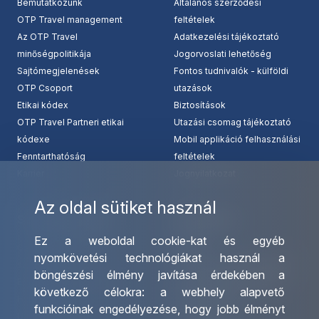
Bemutatkozunk
Általános szerződési
OTP Travel management
feltételek
Az OTP Travel
Adatkezelési tájékoztató
minőségpolitikája
Jogorvoslati lehetőség
Sajtómegjelenések
Fontos tudnivalók - külföldi
OTP Csoport
utazások
Etikai kódex
Biztosítások
OTP Travel Partneri etikai
Utazási csomag tájékoztató
kódexe
Mobil applikáció felhasználási
Fenntarthatóság
feltételek
Karrier
Jognyilatkozat
Az oldal sütiket használ
Szolgáltatásaink
Kapcsolat
Ez a weboldal cookie-kat és egyéb
Csoportos utazások
Irodáink
nyomkövetési technológiákat használ a
szervezése
Utazásszervező partnereink
böngészési élmény javítása érdekében a
Egyéni utak szervezése
Viszonteladó Partnereink
következő célokra:
a webhely alapvető
Hajóutak
Partnereinknek
funkcióinak engedélyezése
,
hogy jobb élményt
Üzleti utaztatás
Utazási kérdőív