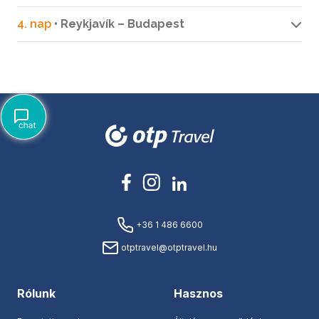
4. nap
• Reykjavík – Budapest
+36 1 486 6600
otptravel@otptravel.hu
Rólunk
Hasznos