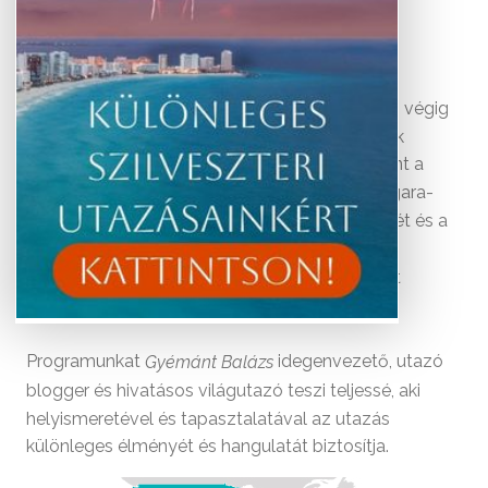
Időpontok és árak
Körutazásunk Los Angelestől Torontóig vezeti végig
az utazókat Amerika nyugati és keleti partjának
lenyűgöző városain és természeti csodáin, mint a
Grand Canyon, Yosemite Nemzeti Park és Niagara-
vízesés. A program a nagyvárosi élet pezsgését és a
természet páratlan szépségét ötvözi.
További érdekességekért az Amerikai Egyesült
Államokról kattintson
.
ide
Programunkat
idegenvezető, utazó
Gyémánt Balázs
blogger és hivatásos világutazó teszi teljessé, aki
helyismeretével és tapasztalatával az utazás
különleges élményét és hangulatát biztosítja.