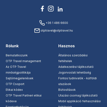
+36 1 486 6600
otptravel@otptravel.hu
Rólunk
Hasznos
Bemutatkozunk
Általános szerződési
OTP Travel management
feltételek
Az OTP Travel
Adatkezelési tájékoztató
minőségpolitikája
Jogorvoslati lehetőség
Sajtómegjelenések
Fontos tudnivalók - külföldi
OTP Csoport
utazások
Etikai kódex
Biztosítások
OTP Travel Partneri etikai
Utazási csomag tájékoztató
kódexe
Mobil applikáció felhasználási
Fenntarthatóság
feltételek