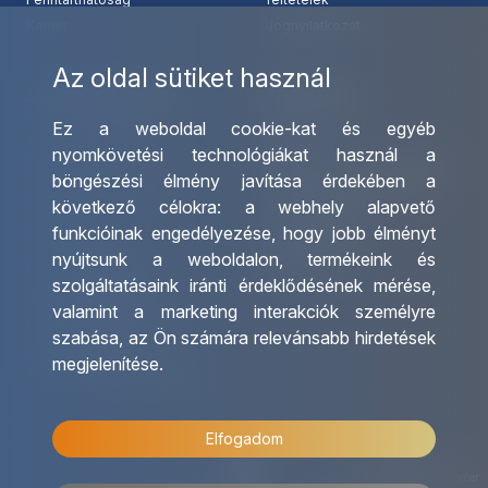
Karrier
Jognyilatkozat
Az oldal sütiket használ
Szolgáltatásaink
Kapcsolat
Ez a weboldal cookie-kat és egyéb
Csoportos utazások
Irodáink
nyomkövetési technológiákat használ a
szervezése
Utazásszervező partnereink
böngészési élmény javítása érdekében a
Egyéni utak szervezése
Viszonteladó Partnereink
következő célokra:
a webhely alapvető
Hajóutak
Partnereinknek
funkcióinak engedélyezése
,
hogy jobb élményt
Üzleti utaztatás
Utazási kérdőív
nyújtsunk a weboldalon
,
termékeink és
Nemzetközi tanár és
Impresszum
szolgáltatásaink iránti érdeklődésének mérése,
diákigazolványok
valamint a marketing interakciók személyre
Letölthető katalógusunk
szabása
,
az Ön számára relevánsabb hirdetések
Ajándékutalvány
megjelenítése
.
OTP Travel kedvezmények
Elfogadom