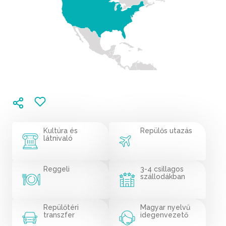
Kultúra és
Repülős utazás
látnivaló
Reggeli
3-4 csillagos
szállodákban
Repülőtéri
Magyar nyelvű
transzfer
idegenvezető