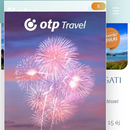
X
0
USA - A KELETI ÉS A NYUGATI
PART LEGJOBBJAI
Csoportos körutazás magyar nyelvű idegenvezetéssel
2 479 000 Ft
-tól/fő
17 nap / 15 éj