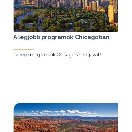
A legjobb programok Chicagoban
Ismerje meg velünk Chicago színe-javát!
tovább »