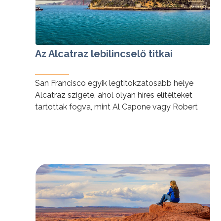
Az Alcatraz lebilincselő titkai
San Francisco egyik legtitokzatosabb helye
Alcatraz szigete, ahol olyan híres elítélteket
tartottak fogva, mint Al Capone vagy Robert
Stroud. Néhány érdekesség „a Szikla” néven is
emlegetett látványosságról:
tovább »