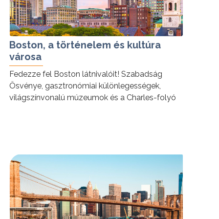
Boston, a történelem és kultúra
városa
Fedezze fel Boston látnivalóit! Szabadság
Ösvénye, gasztronómiai különlegességek,
világszínvonalú múzeumok és a Charles-folyó
várja ebben az ikonikus amerikai városban.
tovább »