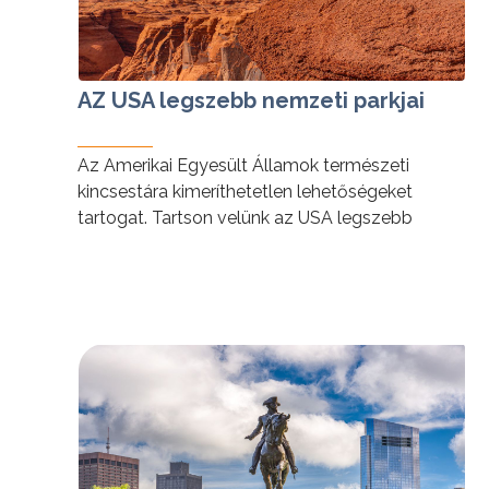
AZ USA legszebb nemzeti parkjai
Az Amerikai Egyesült Államok természeti
kincsestára kimeríthetetlen lehetőségeket
tartogat. Tartson velünk az USA legszebb
nemzeti parkjaiba!
tovább »