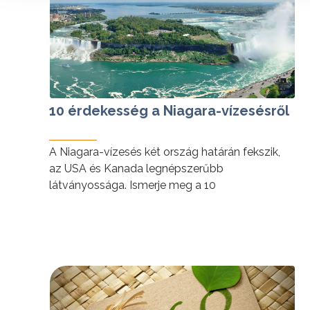
10 érdekesség a Niagara-vízesésről
A Niagara-vízesés két ország határán fekszik,
az USA és Kanada legnépszerűbb
látványossága. Ismerje meg a 10
legérdekesebb tényt erről a lélegzetelállító
természeti remekműről.
tovább »