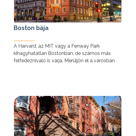
Boston bája
A Harvard, az MIT vagy a Fenway Park
kihagyhatatlan Bostonban, de számos más
felfedeznivaló is várja. Merüljön el a városban
és ismerje meg Boston többi arcát is!
tovább »