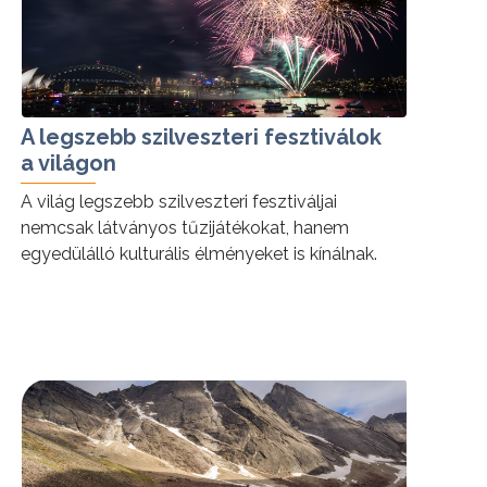
A legszebb szilveszteri fesztiválok
a világon
A világ legszebb szilveszteri fesztiváljai
nemcsak látványos tűzijátékokat, hanem
egyedülálló kulturális élményeket is kínálnak.
tovább »