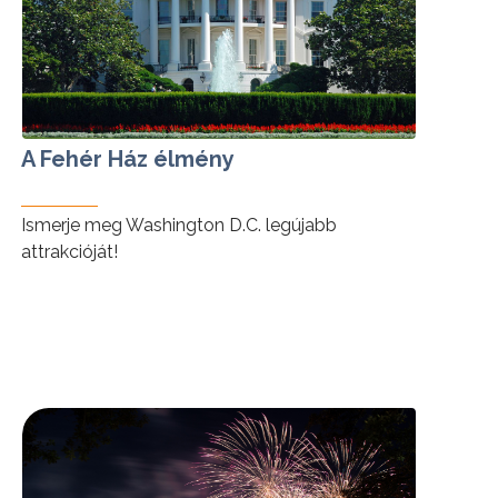
A Fehér Ház élmény
Ismerje meg Washington D.C. legújabb
attrakcióját!
tovább »