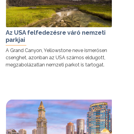
Az USA felfedezésre váró nemzeti
parkjai
A Grand Canyon, Yellowstone neve ismerősen
csenghet, azonban az USA számos eldugott,
megzabolázatlan nemzeti parkot is tartogat.
Kalandozzon velünk!
tovább »