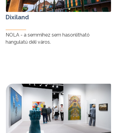
Dixiland
NOLA - a semmihez sem hasonlítható
hangulatú déli város.
tovább »