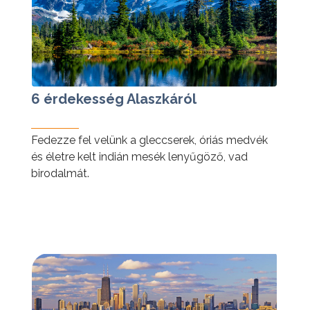
6 érdekesség Alaszkáról
Fedezze fel velünk a gleccserek, óriás medvék
és életre kelt indián mesék lenyűgöző, vad
birodalmát.
tovább »