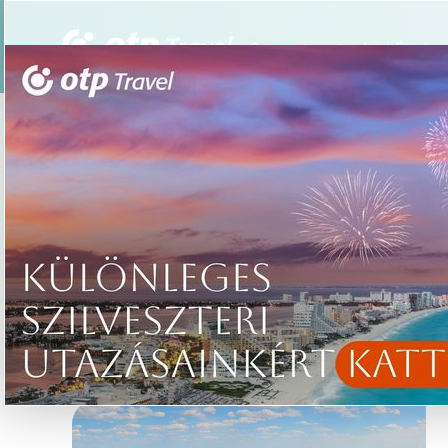
Csoportos utazások
Élmény
/
INSPIRÁCIÓK
Kezdőoldal
INSPIRÁCIÓK
tovább »