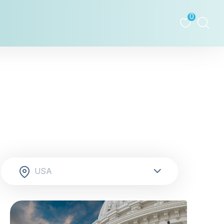
0
tovább »