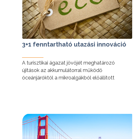
3+1 fenntartható utazási innováció
A turisztikai ágazat jövőjét meghatározó
újítások az akkumulátorral működő
óceánjáróktól a mikroalgákból előállított
repülési bioüzemanyagig.
tovább »