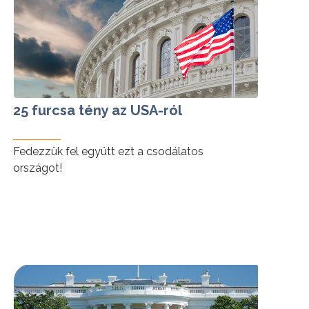
25 furcsa tény az USA-ról
Fedezzük fel együtt ezt a csodálatos
országot!
tovább »