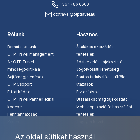
+36 1 486 6600
otptravel@otptravel.hu
Rólunk
Hasznos
Bemutatkozunk
Általános szerződési
OTP Travel management
feltételek
Az OTP Travel
Adatkezelési tájékoztató
minőségpolitikája
Jogorvoslati lehetőség
Sajtómegjelenések
Fontos tudnivalók - külföldi
OTP Csoport
utazások
Etikai kódex
Biztosítások
OTP Travel Partneri etikai
Utazási csomag tájékoztató
kódexe
Mobil applikáció felhasználási
Fenntarthatóság
feltételek
Karrier
Jognyilatkozat
Az oldal sütiket használ