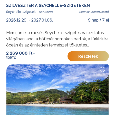
SZILVESZTER A SEYCHELLE-SZIGETEKEN
Seychelle-szigetek
Magyar idegenvezető
2026.12.29. - 2027.01.06.
9 nap / 7 éj
Merüljön el a mesés Seychelle-szigetek varázslatos
világában, ahol a hófehér homokos partok, a türkizkék
óceán és az érintetlen természet tökéletes
harmóniában találkozik. Az utazás során Praslin és
2 269 000 Ft
-
Részletek
tól/fő
Mahé szigetein pihenhet, miközben egzotikus
kirándulások és különleges élmények teszik teljessé a
kikapcsolódást. Töltse a szilvesztert egy igazán
különleges helyszínen, és indítsa az új évet a trópusok
nyugalmában és szépségében.
További érdekességekért Seychelle-szigetekről
kattintson
ide
.