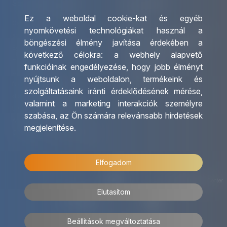
Szolgáltatásaink
Kapcsolat
Ez a weboldal cookie-kat és egyéb
Csoportos utazások
Irodáink
nyomkövetési technológiákat használ a
szervezése
Utazásszervező partnereink
böngészési élmény javítása érdekében a
Egyéni utak szervezése
Viszonteladó Partnereink
következő célokra:
a webhely alapvető
Hajóutak
Partnereinknek
funkcióinak engedélyezése
,
hogy jobb élményt
Üzleti utaztatás
Utazási kérdőív
nyújtsunk a weboldalon
,
termékeink és
Nemzetközi tanár és
Impresszum
szolgáltatásaink iránti érdeklődésének mérése,
diákigazolványok
valamint a marketing interakciók személyre
Letölthető katalógusunk
szabása
,
az Ön számára relevánsabb hirdetések
Ajándékutalvány
megjelenítése
.
OTP Travel kedvezmények
Elfogadom
Elutasítom
Beállítások megváltoztatása