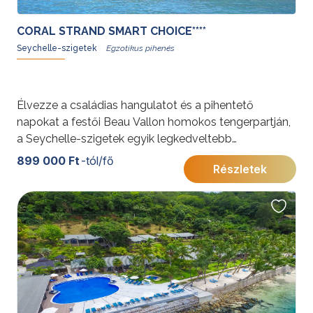
CORAL STRAND SMART CHOICE****
Seychelle-szigetek
Élvezze a családias hangulatot és a pihentető
napokat a festői Beau Vallon homokos tengerpartján,
a Seychelle-szigetek egyik legkedveltebb
négycsillagos szállodájában!
899 000 Ft
-tól/fő
Részletek