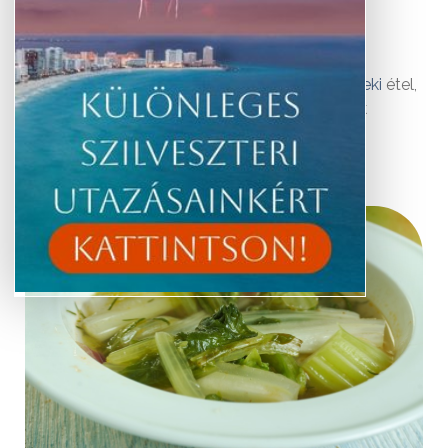
Plusz egy különleges ráadás
Seychelle-szigeteki
étel,
amely igazi különlegességnek számít a helyiek
konyhájában.
Bouillon brede