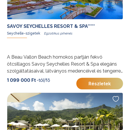
SAVOY SEYCHELLES RESORT & SPA*****
Seychelle-szigetek
A Beau Vallon Beach homokos partján fekvő
ötcsillagos Savoy Seychelles Resort & Spa elegáns
szolgáltatásaival, látványos medencéivel és tengerre
néző éttermeivel tökéletes választás a gondtalan
1 099 000 Ft
-tól/fő
Részletek
pihenést vagy romantikus nyaralást keresők számára.