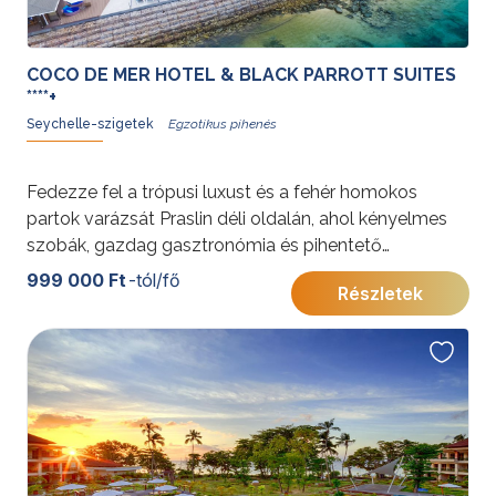
COCO DE MER HOTEL & BLACK PARROTT SUITES
****+
Seychelle-szigetek
Fedezze fel a trópusi luxust és a fehér homokos
partok varázsát Praslin déli oldalán, ahol kényelmes
szobák, gazdag gasztronómia és pihentető
medencék várják párokat és családokat egyaránt!
999 000 Ft
-tól/fő
Részletek