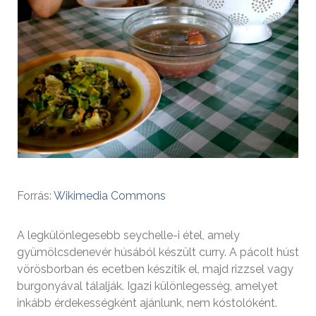
Forrás:
Wikimedia Commons
A legkülönlegesebb seychelle-i étel, amely
gyümölcsdenevér húsából készült curry. A pácolt húst
vörösborban és ecetben készítik el, majd rizzsel vagy
burgonyával tálalják. Igazi különlegesség, amelyet
inkább érdekességként ajánlunk, nem kóstolóként.