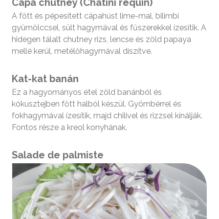
Cápa chutney (Chatini requin)
A főtt és pépesített cápahúst lime-mal, bilimbi
gyümölccsel, sült hagymával és fűszerekkel ízesítik. A
hidegen tálalt chutney rizs, lencse és zöld papaya
mellé kerül, metélőhagymával díszítve.
Kat-kat banán
Ez a hagyományos étel zöld banánból és
kókusztejben főtt halból készül. Gyömbérrel és
fokhagymával ízesítik, majd chilivel és rizzsel kínálják.
Fontos része a kreol konyhának.
Salade de palmiste