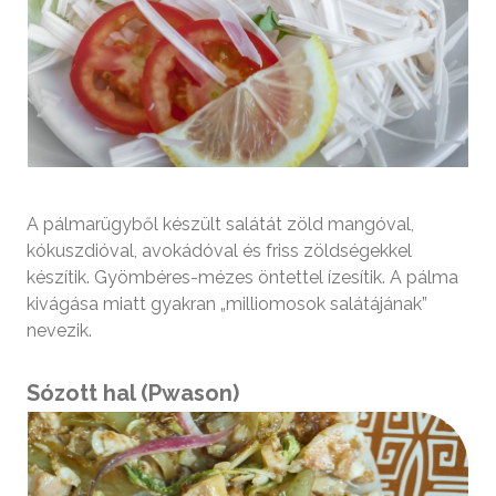
A pálmarügyből készült salátát zöld mangóval,
kókuszdióval, avokádóval és friss zöldségekkel
készítik. Gyömbéres-mézes öntettel ízesítik. A pálma
kivágása miatt gyakran „milliomosok salátájának”
nevezik.
Sózott hal (Pwason)