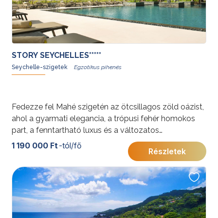
STORY SEYCHELLES*****
Seychelle-szigetek
Fedezze fel Mahé szigetén az ötcsillagos zöld oázist,
ahol a gyarmati elegancia, a trópusi fehér homokos
part, a fenntartható luxus és a változatos
gasztronómia tökéletes harmóniában várja a
1 190 000 Ft
-tól/fő
Részletek
nyugalomra és felejthetetlen élményekre vágyó
utazókat!