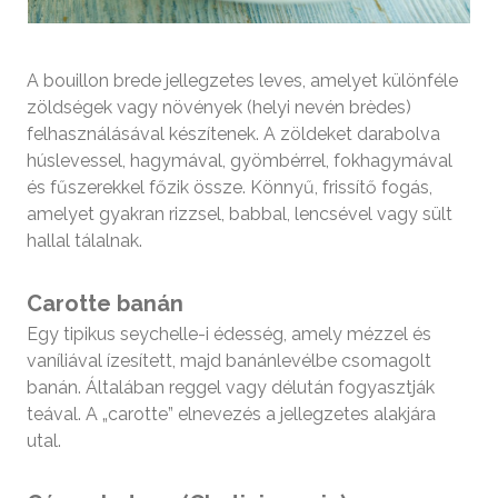
A bouillon brede jellegzetes leves, amelyet különféle
zöldségek vagy növények (helyi nevén brèdes)
felhasználásával készítenek. A zöldeket darabolva
húslevessel, hagymával, gyömbérrel, fokhagymával
és fűszerekkel főzik össze. Könnyű, frissítő fogás,
amelyet gyakran rizzsel, babbal, lencsével vagy sült
hallal tálalnak.
Carotte banán
Egy tipikus seychelle-i édesség, amely mézzel és
vaníliával ízesített, majd banánlevélbe csomagolt
banán. Általában reggel vagy délután fogyasztják
teával. A „carotte” elnevezés a jellegzetes alakjára
utal.