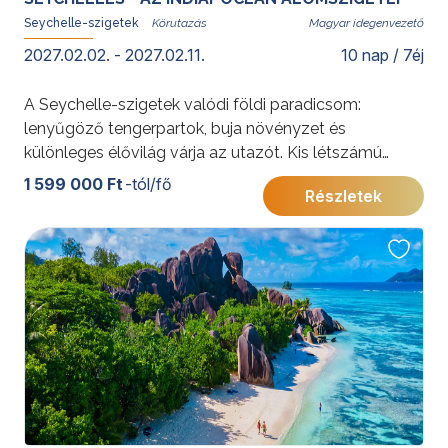
Seychelle-szigetek
Magyar idegenvezető
2027.02.02. - 2027.02.11.
10 nap / 7éj
A Seychelle-szigetek valódi földi paradicsom:
lenyűgöző tengerpartok, buja növényzet és
különleges élővilág várja az utazót. Kis létszámú
körutazásunk során felfedezheti e varázslatos
1 599 000 Ft
-tól/fő
Részletek
szigetek természeti kincseit, miközben a világ
legszebb partjain pihenhet..
További érdekességekért Seychelle-szigetekről
kattintson
ide
.