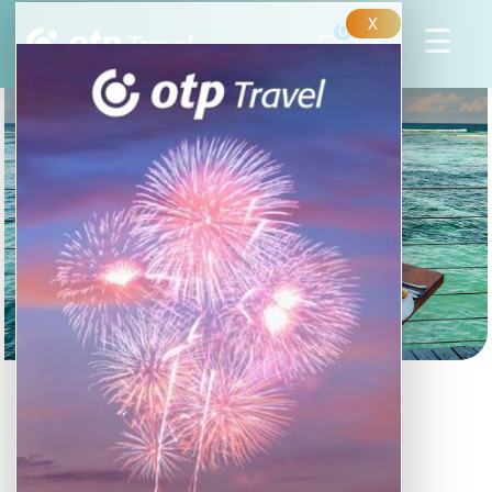
X
0
7 Seychelle-szigeteki
csemege
Bemutatunk 7 Seychelle-szigeteki csemegét.