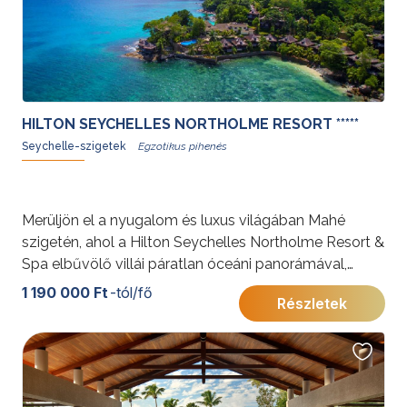
HILTON SEYCHELLES NORTHOLME RESORT *****
Seychelle-szigetek
Merüljön el a nyugalom és luxus világában Mahé
szigetén, ahol a Hilton Seychelles Northolme Resort &
Spa elbűvölő villái páratlan óceáni panorámával,
exkluzív éttermekkel és eldugott tengerparttal várják
1 190 000 Ft
-tól/fő
Részletek
a nászutasokat és a pihenésre vágyókat!