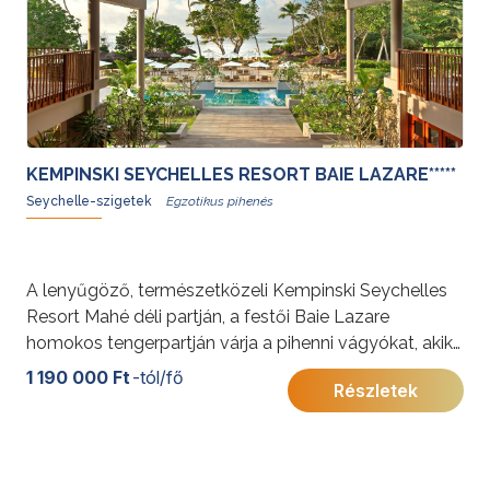
KEMPINSKI SEYCHELLES RESORT BAIE LAZARE*****
Seychelle-szigetek
A lenyűgöző, természetközeli Kempinski Seychelles
Resort Mahé déli partján, a festői Baie Lazare
homokos tengerpartján várja a pihenni vágyókat, akik
a trópusi kertek, óriásteknősök és luxus szolgáltatások
1 190 000 Ft
-tól/fő
Részletek
tökéletes kombinációjára vágynak – ideális helyszín
esküvőknek és romantikus nászutaknak egyaránt!