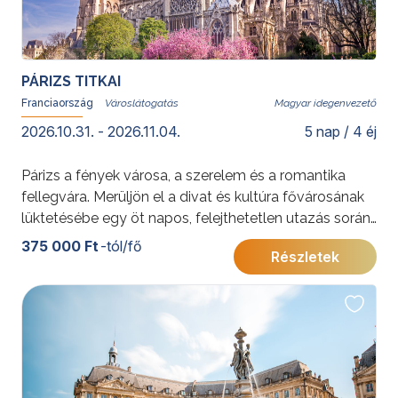
PÁRIZS TITKAI
Franciaország
Magyar idegenvezető
2026.10.31. - 2026.11.04.
5 nap / 4 éj
Párizs a fények városa, a szerelem és a romantika
fellegvára. Merüljön el a divat és kultúra fővárosának
lüktetésébe egy öt napos, felejthetetlen utazás során.
Gasztronómiája, építészeti szépségei és nyüzsgő
375 000 Ft
-tól/fő
Részletek
kultúrája teszi teljesen egyedülállóvá ezt a különleges
metropoliszt.
További érdekességekért Franciaországról kattintson
ide
.