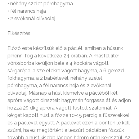
• néhány szelet póréhagyma
• fél narancs héja
• 2 evőkanál olívaolaj
Elkészítés
Előző este készítsük elő a páclét, amiben a húsunk
pihenni fog a következő 24 órában. A másfél liter
vörösborba kerüljön bele a 4 kockára vágott
sárgarépa, a szeletekre vágott hagyma, a 6 gerezd
fokhagyma, a 2 babérlevél, néhány szelet
póréhagyma, a fél narancs héja és 2 evőkanál
olívaolaj. Másnap a húst kiemelve a pácléből két
apróra vágott dinsztelt hagymán forgassa át és adjon
hozzá 25 dkg apróra vágott füstölt szalonnát. A
kérget kapott húst a főzze 10-­15 percig a fűszerekkel
és a páclével együtt. A páclevet ezen a ponton le kell
szűrni, ha ez megtörtént a leszűrt páclében főzzük
tovább a húst kisebb lángon három órán keresztül. Az