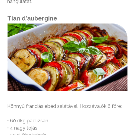
hangulatát.
Tian d'aubergine
Könnyű franciás ebéd salátával. Hozzávalók 6 főre:
• 60 dkg padlizsán
• 4 nagy tojás