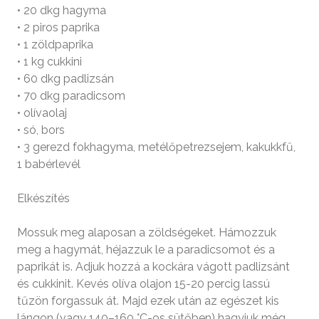
• 20 dkg hagyma
• 2 piros paprika
• 1 zöldpaprika
• 1 kg cukkini
• 60 dkg padlizsán
• 70 dkg paradicsom
• olívaolaj
• só, bors
• 3 gerezd fokhagyma, metélőpetrezsejem, kakukkfű,
1 babérlevél
Elkészítés
Mossuk meg alaposan a zöldségeket. Hámozzuk
meg a hagymát, héjazzuk le a paradicsomot és a
paprikát is. Adjuk hozzá a kockára vágott padlizsánt
és cukkinit. Kevés olíva olajon 15-­20 percig lassú
tűzön forgassuk át. Majd ezek után az egészet kis
lángon (vagy 140–160 °C­-os sütőben) hagyjuk még