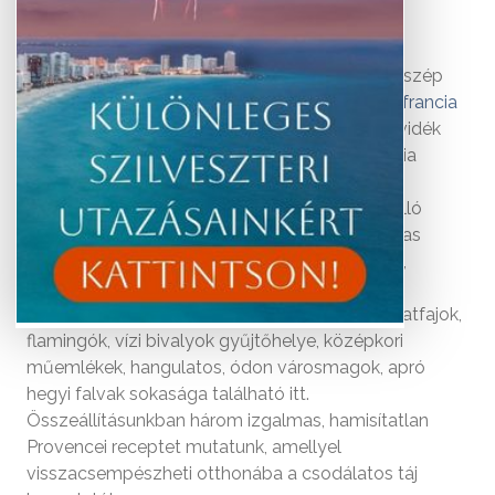
Vidékies báj, vendégszerető emberek és meseszép
természeti környezet jellemzi a gyönyörű
dél-francia
vidéket. A mediterrán időjárásnak hála, híres a vidék
növényeiről, fűszereiről, nem csoda, ha a francia
parfümgyártásnak is egyik központja. A táj
elmaradhatatlan kellékei az utak mentén tarkálló
jázmin­ és levendulamezők, Camargue mocsaras
vidéke, a híres római aquaduct, a Pont du Gard,
hangulatos középkori városkák, pici teraszos
éttermek. Természetvédelmi területek, ritka állatfajok,
flamingók, vízi bivalyok gyűjtőhelye, középkori
műemlékek, hangulatos, ódon városmagok, apró
hegyi falvak sokasága található itt.
Összeállításunkban három izgalmas, hamisítatlan
Provence­i receptet mutatunk, amellyel
visszacsempészheti otthonába a csodálatos táj