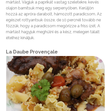
mártást. Vágjuk a paprikát vastag szeletekre, kevés
olajon barnítsuk meg egy serpenyőben. Kerüljön
hozzá az apróra darabolt, hámozott paradicsom. Az
egészet rottyantsuk össze, de 10 percnél tovább ne
főzzük, hogy a paradicsom megőrizze a friss ízét. A
mártást hagyjuk meghűlni és a kész, melegen tálalt
ételhez kínáljuk.
La Daube Provençale