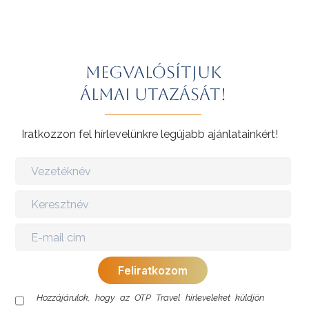
kastélyokat – mint Chenonceau, Amboise, Chambord
vagy Villandry – és élvezzük a helyi gasztronómia és
borkultúra legjavát.
További érdekességekért Franciaországról kattintson
Megvalósítjuk
ide
.
álmai utazását!
Iratkozzon fel hírlevelünkre legújabb ajánlatainkért!
Hozzájárulok, hogy az OTP Travel hírleveleket küldjön