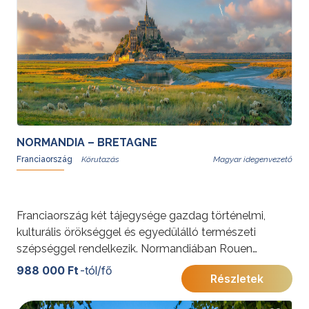
NORMANDIA – BRETAGNE
Franciaország
Magyar idegenvezető
Franciaország két tájegysége gazdag történelmi,
kulturális örökséggel és egyedülálló természeti
szépséggel rendelkezik. Normandiában Rouen
középkori negyede és fagerendás házai visszarepítik
988 000 Ft
-tól/fő
Részletek
Jeanne d'Arc korába, Caen-ban a Nők Apátsága
Hódító Vilmos és Matilda királyné szerelmét meséli el