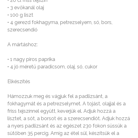
• 20 cl friss tejszín
• 3 evőkanál olaj
• 100 g liszt
• 4 gerezd fokhagyma, petrezselyem, só, bors,
szerecsendió
A mártáshoz:
• 1 nagy piros paprika
• 4 jó méretű paradicsom, olaj, só, cukor
Elkészítés
Hámozzuk meg és vágjuk fel a padlizsánt, a
fokhagymát és a petrezselymet. A tojást, olajjal és a
friss tejszínnel együtt, keverjük el. Adjuk hozzá a
lisztet, a sót, a borsot és a szerecsendiót. Adjuk hozzá
a nyers padlizsánt és az egészet 230 fokon süssük a
sütőben 35 percig. Amíg az étel sül, készítsük el a