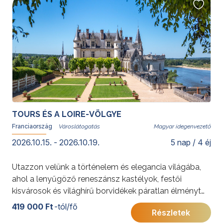
a Százéves háború idején. Bretagne-ban az Atlanti-
óceán partvidéke, semmihez nem hasonlítható
vadregényes partszakaszok, védett öblök és
világítótornyok várják az odalátogatót.
További érdekességekért Franciaországról kattintson
ide
.
TOURS ÉS A LOIRE-VÖLGYE
Franciaország
Magyar idegenvezető
2026.10.15. - 2026.10.19.
5 nap / 4 éj
Utazzon velünk a történelem és elegancia világába,
ahol a lenyűgöző reneszánsz kastélyok, festői
kisvárosok és világhírű borvidékek páratlan élményt
nyújtanak! A program során ellátogatunk Tours
419 000 Ft
-tól/fő
Részletek
hangulatos óvárosába, bejárjuk a híres Loire menti