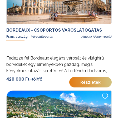
BORDEAUX - CSOPORTOS VÁROSLÁTOGATÁS
Franciaország
Magyar idegenvezető
Fedezze fel Bordeaux elegáns városát és világhírű
borvidékét egy élményekben gazdag, mégis
kényelmes utazás keretében! A történelmi belváros, a
pezsgő piacok és az UNESCO Világörökség részét
429 000 Ft
-tól/fő
Részletek
képező látnivalók mellett bepillantást nyerhet a
borkultúra titkaiba is.
További érdekességekért Franciaországról kattintson
ide
.