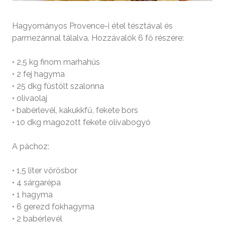
Hagyományos Provence­-i étel tésztával és
parmezánnal tálalva. Hozzávalók 6 fő részére:
• 2,5 kg finom marhahús
• 2 fej hagyma
• 25 dkg füstölt szalonna
• olívaolaj
• babérlevél, kakukkfű, fekete bors
• 10 dkg magozott fekete olívabogyó
A páchoz:
• 1,5 liter vörösbor
• 4 sárgarépa
• 1 hagyma
• 6 gerezd fokhagyma
• 2 babérlevél