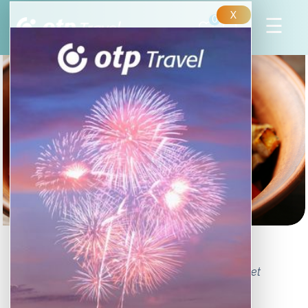
X
0
Provence-­i ízorgia
Három izgalmas, hamisítatlan provence­-i receptet
mutatunk be.