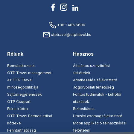
+36 1 486 6600
otptravel@otptravel.hu
Rólunk
Hasznos
Bemutatkozunk
Általános szerződési
OTP Travel management
feltételek
Az OTP Travel
Adatkezelési tájékoztató
minőségpolitikája
Jogorvoslati lehetőség
Sajtómegjelenések
Fontos tudnivalók - külföldi
OTP Csoport
utazások
Etikai kódex
Biztosítások
OTP Travel Partneri etikai
Utazási csomag tájékoztató
kódexe
Mobil applikáció felhasználási
Fenntarthatóság
feltételek