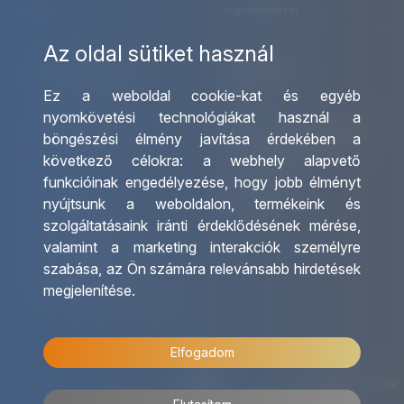
Karrier
Jognyilatkozat
Az oldal sütiket használ
Szolgáltatásaink
Kapcsolat
Ez a weboldal cookie-kat és egyéb
Csoportos utazások
Irodáink
nyomkövetési technológiákat használ a
szervezése
Utazásszervező partnereink
böngészési élmény javítása érdekében a
Egyéni utak szervezése
Viszonteladó Partnereink
következő célokra:
a webhely alapvető
Hajóutak
Partnereinknek
funkcióinak engedélyezése
,
hogy jobb élményt
Üzleti utaztatás
Utazási kérdőív
nyújtsunk a weboldalon
,
termékeink és
Nemzetközi tanár és
Impresszum
szolgáltatásaink iránti érdeklődésének mérése,
diákigazolványok
valamint a marketing interakciók személyre
Letölthető katalógusunk
szabása
,
az Ön számára relevánsabb hirdetések
Ajándékutalvány
megjelenítése
.
OTP Travel kedvezmények
Elfogadom