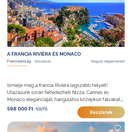
A FRANCIA RIVIÉRA ÉS MONACO
Franciaország
Magyar idegenvezető
Ismerje meg a francia Riviéra legszebb helyeit!
Utazásunk során felfedezheti Nizza, Cannes és
Monaco eleganciáját, hangulatos középkori falvakat,
mediterrán panorámákat és világhírű látnivalókat.
598 000 Ft
-tól/fő
Részletek
További érdekességekért Franciaországról kattintson
ide
.