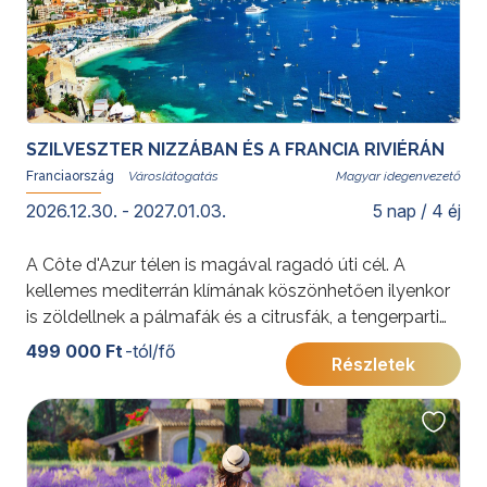
SZILVESZTER NIZZÁBAN ÉS A FRANCIA RIVIÉRÁN
Franciaország
Magyar idegenvezető
2026.12.30. - 2027.01.03.
5 nap / 4 éj
A Côte d'Azur télen is magával ragadó úti cél. A
kellemes mediterrán klímának köszönhetően ilyenkor
is zöldellnek a pálmafák és a citrusfák, a tengerparti
sétányokat ünnepi fények díszítik, a történelmi
499 000 Ft
-tól/fő
Részletek
városközpontokat pedig karácsonyi vásárok és
adventi hangulat tölti meg. Az utazás során Nizza
mellett a Francia Riviéra legszebb települései –
Monaco, Menton, Antibes, Cannes és a középkori Eze
– is felkereshetők, így a néhány napos szilveszteri