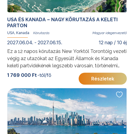
USA ÉS KANADA – NAGY KÖRUTAZÁS A KELETI
PARTON
USA, Kanada
Magyar idegenvezető
2027.06.04. - 2027.06.15.
12 nap / 10 éj
Ez a 12 napos körutazás New Yorktól Torontóig vezeti
végig az utazókat az Egyesült Államok és Kanada
keleti partvidékének legszebb városain, történelmi
emlékhelyein és természeti látnivalóin. A modern
1 769 000 Ft
-tól/fő
Részletek
világvárosok, a francia-kanadai kultúra, a festői 1000-
sziget vidéke és a Niagara-vízesés együtt olyan
élményt nyújtanak, amely első észak-amerikai
utazásnak, de visszatérő látogatóknak is kiváló
választás.
További érdekességekért az Amerikai Egyesült
Államokról kattintson
ide
.
, Kanadáról pedig
ide
.