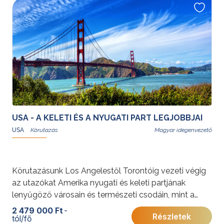
fel.
További érdekességekért az Amerikai Egyesült
Államokról kattintson
ide
.
USA - A KELETI ÉS A NYUGATI PART LEGJOBBJAI
USA
Magyar idegenvezető
Körutazásunk Los Angelestől Torontóig vezeti végig
az utazókat Amerika nyugati és keleti partjának
lenyűgöző városain és természeti csodáin, mint a
Grand Canyon, Yosemite Nemzeti Park és Niagara-
2 479 000 Ft
-
Részletek
tól/fő
vízesés. A program a nagyvárosi élet pezsgését és a