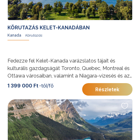
KÖRUTAZÁS KELET-KANADÁBAN
Kanada
Fedezze fel Kelet-Kanada varázslatos tájait és
kulturális gazdagságát Toronto, Quebec, Montreal és
Ottawa városaiban, valamint a Niagara-vízesés és az
Ezer-szigetek lenyűgöző látványában. Egyedülálló
1 399 000 Ft
-tól/fő
Részletek
élmény várja a modern nagyvárosok és a természeti
csodák találkozásánál!
További érdekességekért Kanadáról kattintson
ide
.