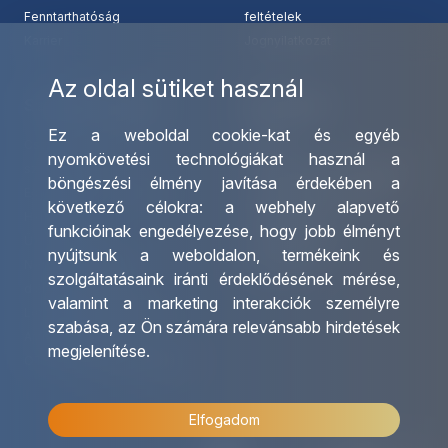
Fenntarthatóság
feltételek
Karrier
Jognyilatkozat
Az oldal sütiket használ
Szolgáltatásaink
Kapcsolat
Ez a weboldal cookie-kat és egyéb
Csoportos utazások
Irodáink
nyomkövetési technológiákat használ a
szervezése
Utazásszervező partnereink
böngészési élmény javítása érdekében a
Egyéni utak szervezése
Viszonteladó Partnereink
következő célokra:
a webhely alapvető
Hajóutak
Partnereinknek
funkcióinak engedélyezése
,
hogy jobb élményt
Üzleti utaztatás
Utazási kérdőív
nyújtsunk a weboldalon
,
termékeink és
Nemzetközi tanár és
Impresszum
szolgáltatásaink iránti érdeklődésének mérése,
diákigazolványok
valamint a marketing interakciók személyre
Letölthető katalógusunk
szabása
,
az Ön számára relevánsabb hirdetések
Ajándékutalvány
megjelenítése
.
OTP Travel kedvezmények
Elfogadom