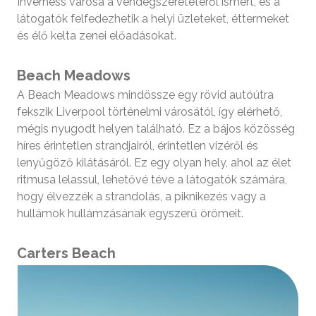
Inverness városa a vendégszeretetéről ismert, és a
látogatók felfedezhetik a helyi üzleteket, éttermeket
és élő kelta zenei előadásokat.
Beach Meadows
A Beach Meadows mindössze egy rövid autóútra
fekszik Liverpool történelmi városától, így elérhető,
mégis nyugodt helyen található. Ez a bájos közösség
híres érintetlen strandjairól, érintetlen vizéről és
lenyűgöző kilátásáról. Ez egy olyan hely, ahol az élet
ritmusa lelassul, lehetővé téve a látogatók számára,
hogy élvezzék a strandolás, a piknikezés vagy a
hullámok hullámzásának egyszerű örömeit.
Carters Beach