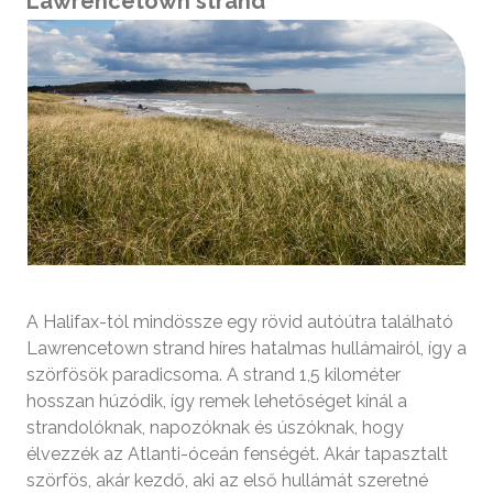
Lawrencetown strand
A Halifax-tól mindössze egy rövid autóútra található
Lawrencetown strand híres hatalmas hullámairól, így a
szörfösök paradicsoma. A strand 1,5 kilométer
hosszan húzódik, így remek lehetőséget kínál a
strandolóknak, napozóknak és úszóknak, hogy
élvezzék az Atlanti-óceán fenségét. Akár tapasztalt
szörfös, akár kezdő, aki az első hullámát szeretné