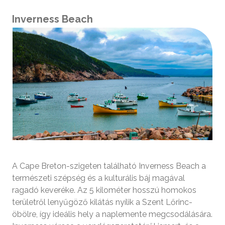
Inverness Beach
A Cape Breton-szigeten található Inverness Beach a
természeti szépség és a kulturális báj magával
ragadó keveréke. Az 5 kilométer hosszú homokos
területről lenyűgöző kilátás nyílik a Szent Lőrinc-
öbölre, így ideális hely a naplemente megcsodálására.