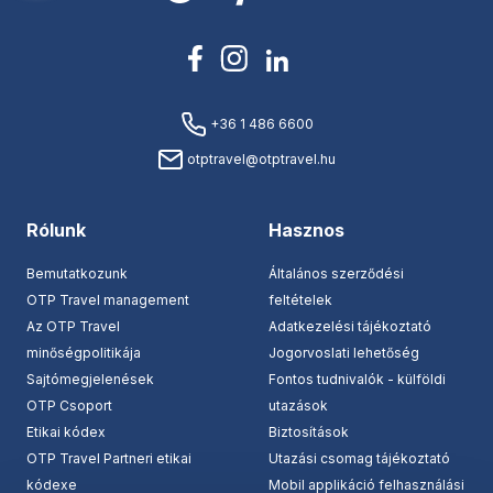
+36 1 486 6600
otptravel@otptravel.hu
Rólunk
Hasznos
Bemutatkozunk
Általános szerződési
OTP Travel management
feltételek
Az OTP Travel
Adatkezelési tájékoztató
minőségpolitikája
Jogorvoslati lehetőség
Sajtómegjelenések
Fontos tudnivalók - külföldi
OTP Csoport
utazások
Etikai kódex
Biztosítások
OTP Travel Partneri etikai
Utazási csomag tájékoztató
kódexe
Mobil applikáció felhasználási