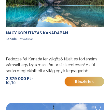
NAGY KÖRUTAZÁS KANADÁBAN
Kanada
Fedezze fel Kanada lenyűgöző tájait és történelmi
városait egy izgalmas körutazás keretében! Az út
során megtekintheti a világ egyik legnagyobb
természeti csodáját, a Niagara-vízesést, ellátogathat
2 379 000 Ft
-
Részletek
tól/fő
a festői Ezer-szigetekhez, és felfedezheti Kanada
vibráló nagyvárosait, mint Toronto, Ottawa, Quebec
és Montreal.
További érdekességekért Kanadáról kattintson
ide
.