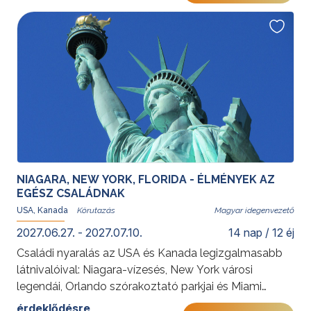
természet páratlan szépségét ötvözi.
További érdekességekért az Amerikai Egyesült
Államokról kattintson
ide
.
Programunkat
Gyémánt Balázs
idegenvezető, utazó blogger és hivatásos világutazó
teszi teljessé, aki helyismeretével és tapasztalatával
az utazás különleges élményét és hangulatát
biztosítja.
NIAGARA, NEW YORK, FLORIDA - ÉLMÉNYEK AZ
EGÉSZ CSALÁDNAK
USA, Kanada
Magyar idegenvezető
2027.06.27. - 2027.07.10.
14 nap / 12 éj
Családi nyaralás az USA és Kanada legizgalmasabb
látnivalóival: Niagara-vízesés, New York városi
legendái, Orlando szórakoztató parkjai és Miami
napfényes strandjai felejthetetlen élményt nyújtanak
érdeklődésre