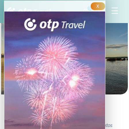
X
0
Új-Skócia legszebb
tengerpartjai
Sziklás partjaival, kristálytiszta vizével és változatos