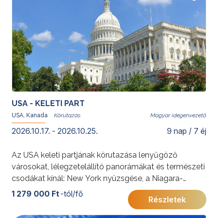
USA - KELETI PART
USA, Kanada
Magyar idegenvezető
2026.10.17. - 2026.10.25.
9 nap / 7 éj
Az USA keleti partjának körutazása lenyűgöző
városokat, lélegzetelállító panorámákat és természeti
csodákat kínál: New York nyüzsgése, a Niagara-
vízesés ereje és Washington történelmi emlékei
1 279 000 Ft
-tól/fő
Részletek
felejthetetlen élményt nyújtanak. A felhőkarcolóktól a
tóvidékig, ez az utazás Amerika sokszínűségét tárja