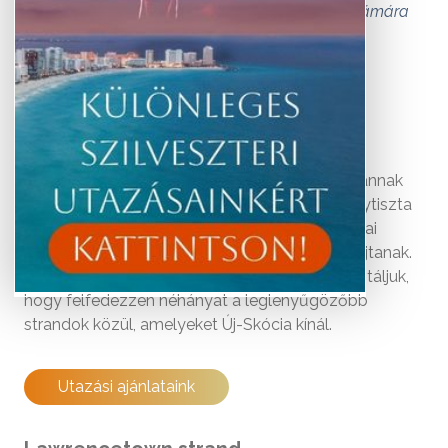
tájaival Új-Skócia strandjai minden látogató számára
egyedi élményt nyújtanak.
Új-Skócia, amelyet gyakran "Kanada óceáni
játszótereként" emlegetnek, lenyűgöző
tengerpartokkal büszkélkedhet, melyek tele vannak
érintetlen strandokkal. Sziklás partjaival, kristálytiszta
vizével és változatos tájaival Új-Skócia strandjai
minden látogató számára egyedi élményt nyújtanak.
Ebben a cikkben egy képzeletbeli utazásra invitáljuk,
hogy felfedezzen néhányat a leglenyűgözőbb
strandok közül, amelyeket Új-Skócia kínál.
Utazási ajánlataink