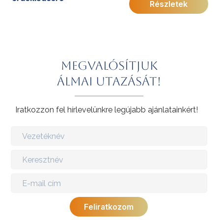
Részletek
minden korosztálynak.
További érdekességekért az Amerikai Egyesült
Államokról kattintson
ide
.
Előkészületben: 2027
Megvalósítjuk
álmai utazását!
Iratkozzon fel hírlevelünkre legújabb ajánlatainkért!