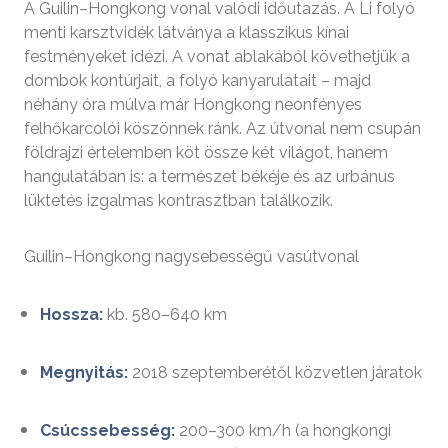
A Guilin–Hongkong vonal valódi időutazás. A Li folyó
menti karsztvidék látványa a klasszikus kínai
festményeket idézi. A vonat ablakából követhetjük a
dombok kontúrjait, a folyó kanyarulatait – majd
néhány óra múlva már Hongkong neonfényes
felhőkarcolói köszönnek ránk. Az útvonal nem csupán
földrajzi értelemben köt össze két világot, hanem
hangulatában is: a természet békéje és az urbánus
lüktetés izgalmas kontrasztban találkozik.
Guilin–Hongkong nagysebességű vasútvonal
Hossza:
kb. 580–640 km
Megnyitás:
2018 szeptemberétől közvetlen járatok
Csúcssebesség:
200–300 km/h (a hongkongi