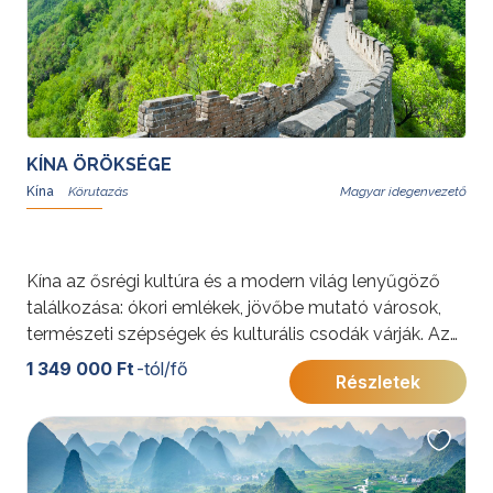
További érdekességekért Kínáról kattintson
ide
.
KÍNA ÖRÖKSÉGE
Kína
Magyar idegenvezető
Kína az ősrégi kultúra és a modern világ lenyűgöző
találkozása: ókori emlékek, jövőbe mutató városok,
természeti szépségek és kulturális csodák várják. Az
utazás során Peking, Sanghaj, Xi’an, Hangzhou, Suzhou
1 349 000 Ft
-tól/fő
Részletek
és Wuzhen tárja fel e különleges ország időtlen
értékeit.
További érdekességekért Kínáról kattintson
ide
.