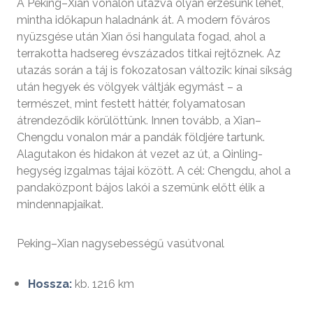
A Peking–Xian vonalon utazva olyan érzésünk lehet,
mintha időkapun haladnánk át. A modern főváros
nyüzsgése után Xian ősi hangulata fogad, ahol a
terrakotta hadsereg évszázados titkai rejtőznek. Az
utazás során a táj is fokozatosan változik: kínai síkság
után hegyek és völgyek váltják egymást – a
természet, mint festett háttér, folyamatosan
átrendeződik körülöttünk. Innen tovább, a Xian–
Chengdu vonalon már a pandák földjére tartunk.
Alagutakon és hidakon át vezet az út, a Qinling-
hegység izgalmas tájai között. A cél: Chengdu, ahol a
pandaközpont bájos lakói a szemünk előtt élik a
mindennapjaikat.
Peking–Xian nagysebességű vasútvonal
Hossza:
kb. 1216 km