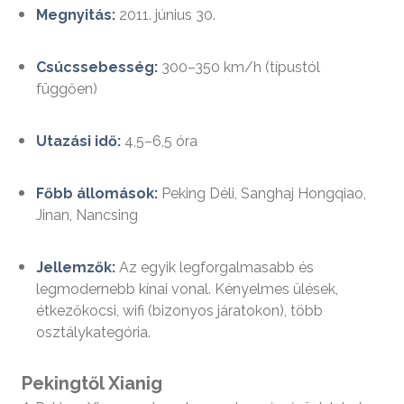
Megnyitás:
2011. június 30.
Csúcssebesség:
300–350 km/h (típustól
függően)
Utazási idő:
4,5–6,5 óra
Főbb állomások:
Peking Déli, Sanghaj Hongqiao,
Jinan, Nancsing
Jellemzők:
Az egyik legforgalmasabb és
legmodernebb kínai vonal. Kényelmes ülések,
étkezőkocsi, wifi (bizonyos járatokon), több
osztálykategória.
Pekingtől Xianig