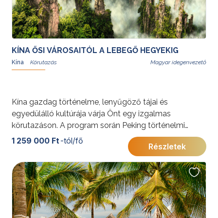
KÍNA ŐSI VÁROSAITÓL A LEBEGŐ HEGYEKIG
Kína
Magyar idegenvezető
Kína gazdag történelme, lenyűgöző tájai és
egyedülálló kultúrája várja Önt egy izgalmas
körutazáson. A program során Peking történelmi
csodái, a Kínai Nagy Fal, Xi’an terrakotta hadserege,
1 259 000 Ft
-tól/fő
Részletek
Zhangjiajie természeti szépségei és Sanghaj modern
látványosságai teszik felejthetetlenné az élményt.
Merüljön el a helyi kultúrában és gasztronómiában a
program során!
További érdekességekért Kínáról kattintson
ide
.