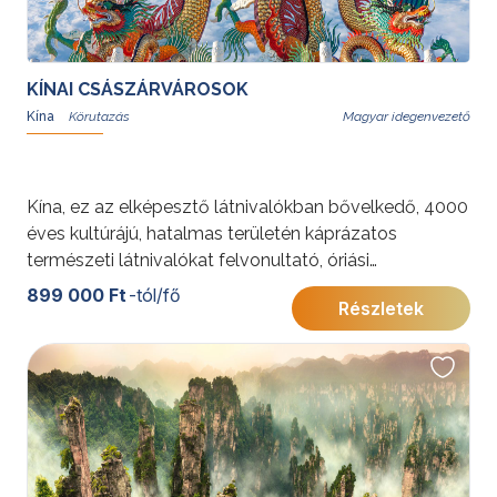
KÍNAI CSÁSZÁRVÁROSOK
Kína
Magyar idegenvezető
Kína, ez az elképesztő látnivalókban bővelkedő, 4000
éves kultúrájú, hatalmas területén káprázatos
természeti látnivalókat felvonultató, óriási
metropoliszaival és elfeledett falvaival ámulatba ejtő
899 000 Ft
-tól/fő
Részletek
ország lenyűgöző élmény. A körutazás a
legfontosabb látnivalókat ismerteti Peking, X’ian,
Sanghaj útvonalon.
További érdekességekért Kínáról kattintson
ide
.