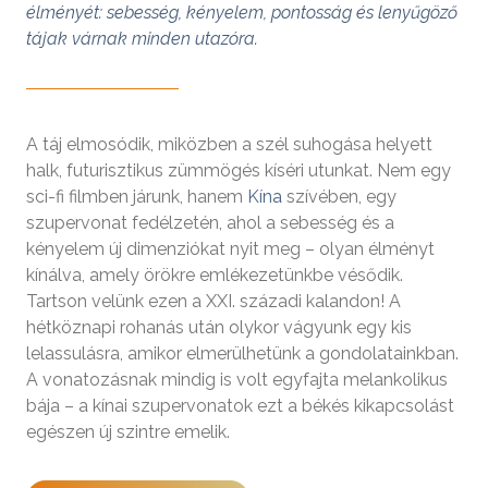
élményét: sebesség, kényelem, pontosság és lenyűgöző
tájak várnak minden utazóra.
A táj elmosódik, miközben a szél suhogása helyett
halk, futurisztikus zümmögés kíséri utunkat. Nem egy
sci-fi filmben járunk, hanem
Kína
szívében, egy
szupervonat fedélzetén, ahol a sebesség és a
kényelem új dimenziókat nyit meg – olyan élményt
kínálva, amely örökre emlékezetünkbe vésődik.
Tartson velünk ezen a XXI. századi kalandon! A
hétköznapi rohanás után olykor vágyunk egy kis
lelassulásra, amikor elmerülhetünk a gondolatainkban.
A vonatozásnak mindig is volt egyfajta melankolikus
bája – a kínai szupervonatok ezt a békés kikapcsolást
egészen új szintre emelik.