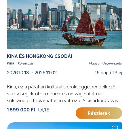
Kínai körutazás a tűhegyek és pandák földjén
KÍNA ÉS HONGKONG CSODÁI
Kína
Magyar idegenvezető
2026.10.18. - 2026.11.02.
16 nap / 13 éj
Kína, ez a páratlan kulturális örökséggel rendelkező,
szélsőségektől sem mentes ország hatalmas,
sokszínű és folyamatosan változó. A kínai körutazás a
legszebb látnivalók mellett Kína igazi arcát is
1 599 000 Ft
-tól/fő
Részletek
igyekszik megmutatni.
További érdekességekért Kínáról kattintson
ide
.