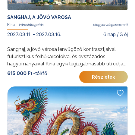
SANGHAJ, A JÖVŐ VÁROSA
Kína
Magyar idegenvezető
2027.03.11. - 2027.03.16.
6 nap / 3 éj
Sanghaj, a jövő városa lenyűgöző kontrasztjaival,
futurisztikus felhőkarcolóival és évszázados
hagyományaival Kína egyik legizgalmasabb úti célja.
A csoportos városlátogatás során a Yu Yuan kert, a
615 000 Ft
-tól/fő
Részletek
Bund híres sétánya, a modern Pudong negyed és a
város történelmi hangulatú utcái várják az utazókat. A
közvetlen repülőjáratnak és a magyar
idegenvezetésnek köszönhetően az utazás
kényelmes, a fakultatív programok pedig még
színesebbé teszik az élményt.
További érdekességekért Kínáról kattintson
ide
.