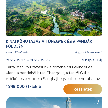
KÍNAI KÖRUTAZÁS A TŰHEGYEK ÉS A PANDÁK
FÖLDJÉN
Kína
Magyar idegenvezető
2026.09.13. - 2026.09.26.
14 nap / 11 éj
Tartalmas körutazásunk a történelmi Pekinget és
Xi’ant, a pandáiról híres Chengdut, a festői Guilin
vidékét és a modern Sanghajt egyesíti, bemutatva az
ország sokszínűségét.
1 349 000 Ft
-tól/fő
Részletek
További érdekességekért Kínáról kattintson
ide
.
A 2026. szeptember 13–26. időpontra vonatkozó
részletes program a következő linken tekinthető meg.