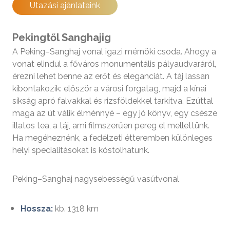
Utazási ajánlataink
Pekingtől Sanghajig
A Peking–Sanghaj vonal igazi mérnöki csoda. Ahogy a
vonat elindul a főváros monumentális pályaudvaráról,
érezni lehet benne az erőt és eleganciát. A táj lassan
kibontakozik: először a városi forgatag, majd a kínai
síkság apró falvakkal és rizsföldekkel tarkítva. Ezúttal
maga az út válik élménnyé – egy jó könyv, egy csésze
illatos tea, a táj, ami filmszerűen pereg el mellettünk.
Ha megéheznénk, a fedélzeti étteremben különleges
helyi specialitásokat is kóstolhatunk.
Peking–Sanghaj nagysebességű vasútvonal
Hossza:
kb. 1318 km