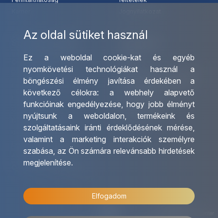
Karrier
Jognyilatkozat
Az oldal sütiket használ
Szolgáltatásaink
Kapcsolat
Ez a weboldal cookie-kat és egyéb
Csoportos utazások
Irodáink
nyomkövetési technológiákat használ a
szervezése
Utazásszervező partnereink
böngészési élmény javítása érdekében a
Egyéni utak szervezése
Viszonteladó Partnereink
következő célokra:
a webhely alapvető
Hajóutak
Partnereinknek
funkcióinak engedélyezése
,
hogy jobb élményt
Üzleti utaztatás
Utazási kérdőív
nyújtsunk a weboldalon
,
termékeink és
Nemzetközi tanár és
Impresszum
szolgáltatásaink iránti érdeklődésének mérése,
diákigazolványok
valamint a marketing interakciók személyre
Letölthető katalógusunk
szabása
,
az Ön számára relevánsabb hirdetések
Ajándékutalvány
megjelenítése
.
OTP Travel kedvezmények
Elfogadom