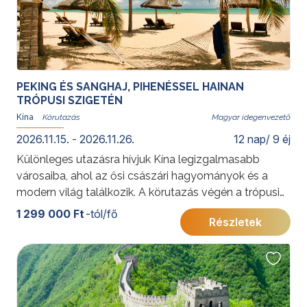
PEKING ÉS SANGHAJ, PIHENÉSSEL HAINAN
TRÓPUSI SZIGETÉN
Kína
Magyar idegenvezető
2026.11.15. - 2026.11.26.
12 nap/ 9 éj
Különleges utazásra hívjuk Kína legizgalmasabb
városaiba, ahol az ősi császári hagyományok és a
modern világ találkozik. A körutazás végén a trópusi
Hainan-sziget várja utasainkat: Kína „keleti Hawaiija”,
1 299 000 Ft
-tól/fő
Részletek
amely hófehér homokos partjaival, türkizkék öbleivel
és buja növényzetével a teljes kikapcsolódás
tökéletes helyszíne. A festői Yalong-öbölben eltöltött
napok méltó lezárását adják az élményekben gazdag
körutazásnak.