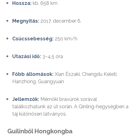
Hossza:
kb. 658 km
Megnyitás:
2017. december 6.
Csúcssebesség:
250 km/h
Utazási idő:
3–4,5 óra
Főbb állomások:
Xian Északi, Chengdu Keleti,
Hanzhong, Guangyuan
Jellemzők:
Mérnöki bravúrok sorával
találkozhatunk az út során. A Qinling-hegységben a
táj különösen látványos.
Guilinből Hongkongba