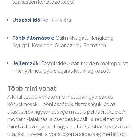
szakaszon korlátozottabb)
Utazási idő:
kb. 3–3,5 óra
Főbb állomások:
Guilin Nyugati, Hongkong
Nyugat-Kowloon, Guangzhou, Shenzhen
Jellemzők:
Festői vidék után modern metropolisz
– kényelmes, gyors átjárás két világ között.
Több mint vonat
A kínai szupervonatok nem csupán gyorsak és
kényelmesek – pontosságuk, tisztaságuk, és az
utaskísérők figyelmessége miatt is példaértékűek. A
modern kialakítás, a csendes kocsik, a fedélzeti wifi
mind azt szolgálják, hogy az utas valóban élvezze az
utazást. Ezeken a vonatokon a sebesség mellett ott