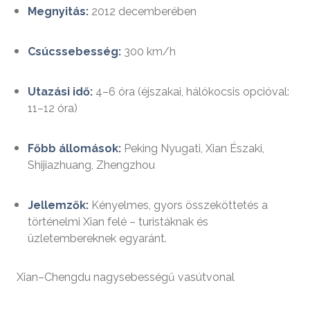
Megnyitás:
2012 decemberében
Csúcssebesség:
300 km/h
Utazási idő:
4–6 óra (éjszakai, hálókocsis opcióval:
11–12 óra)
Főbb állomások:
Peking Nyugati, Xian Északi,
Shijiazhuang, Zhengzhou
Jellemzők:
Kényelmes, gyors összeköttetés a
történelmi Xian felé – turistáknak és
üzletembereknek egyaránt.
Xian–Chengdu nagysebességű vasútvonal