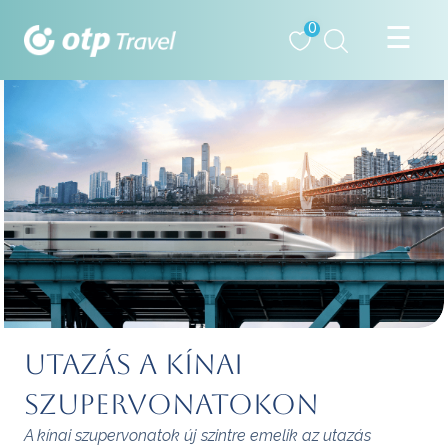
0
Utazás a kínai
szupervonatokon
A kínai szupervonatok új szintre emelik az utazás