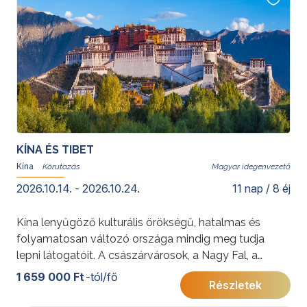
KÍNA ÉS TIBET
Kína
Magyar idegenvezető
2026.10.14. - 2026.10.24.
11 nap / 8 éj
Kína lenyűgöző kulturális örökségű, hatalmas és
folyamatosan változó országa mindig meg tudja
lepni látogatóit. A császárvárosok, a Nagy Fal, a
Tiltott Város, a kínai agyaghadsereg az ősi
1 659 000 Ft
-tól/fő
Részletek
dinasztiákat eleveníti fel, Peking és Sanghaj a modern
Kína arcait mutatja meg. Tibet rejtőzködő vidékén, a