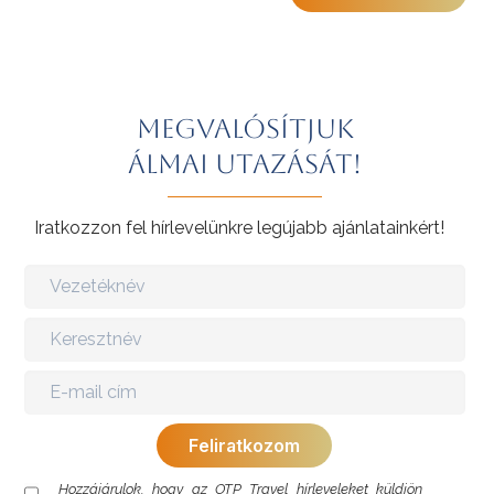
További érdekességekért Kínáról kattintson
ide
.
Megvalósítjuk
álmai utazását!
Iratkozzon fel hírlevelünkre legújabb ajánlatainkért!
Hozzájárulok, hogy az OTP Travel hírleveleket küldjön