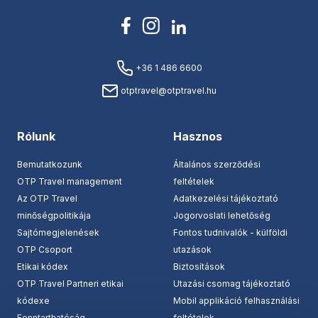
+36 1 486 6600
otptravel@otptravel.hu
Rólunk
Hasznos
Bemutatkozunk
Általános szerződési
OTP Travel management
feltételek
Az OTP Travel
Adatkezelési tájékoztató
minőségpolitikája
Jogorvoslati lehetőség
Sajtómegjelenések
Fontos tudnivalók - külföldi
OTP Csoport
utazások
Etikai kódex
Biztosítások
OTP Travel Partneri etikai
Utazási csomag tájékoztató
kódexe
Mobil applikáció felhasználási
Fenntarthatóság
feltételek