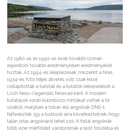
Az 1980-as és 1990-es évek további szonár-
expedíciói további eredménytelen eredményeket
hoztak. Az 1994-es leleplezések, miszerint a híres
1934-es fotó teljes átverés volt, csak kissé
csillapították a turisták és a kutatók lelkesedését a
Loch Ness-i legendás fenevad iránt. A modern
kutatások során különböző mintákat vettek a tó
vizéből, melyben a tóban élő angolnák DNS-t
felfedezték, így a tudósok arra következtetnek, hogy
talán óriás angolnáról lehet szó. A fiatal angolnák
több ezer mérföldet vándorolnak a skót folyókba és