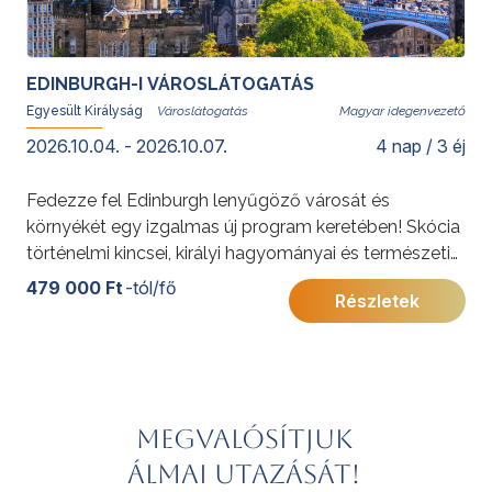
EDINBURGH-I VÁROSLÁTOGATÁS
Egyesült Királyság
Magyar idegenvezető
2026.10.04. - 2026.10.07.
4 nap / 3 éj
Fedezze fel Edinburgh lenyűgöző városát és
környékét egy izgalmas új program keretében! Skócia
történelmi kincsei, királyi hagyományai és természeti
csodái várják Önt ezen a különleges
479 000 Ft
-tól/fő
Részletek
városlátogatáson. Látogassa meg velünk Edinburgh
ikonikus helyszíneit, és tapasztalja meg a város
páratlan hangulatát!
További érdekességekért az Egyesült Királyságról
kattintson
ide
.
Megvalósítjuk
álmai utazását!