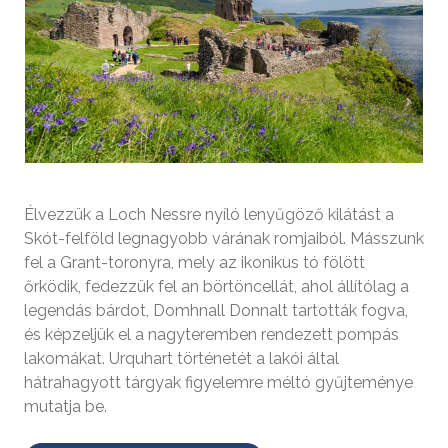
Élvezzük a Loch Nessre nyíló lenyűgöző kilátást a
Skót-felföld legnagyobb várának romjaiból. Másszunk
fel a Grant-toronyra, mely az ikonikus tó fölött
őrködik, fedezzük fel an börtöncellát, ahol állítólag a
legendás bárdot, Domhnall Donnalt tartották fogva,
és képzeljük el a nagyteremben rendezett pompás
lakomákat. Urquhart történetét a lakói által
hátrahagyott tárgyak figyelemre méltó gyűjteménye
mutatja be.