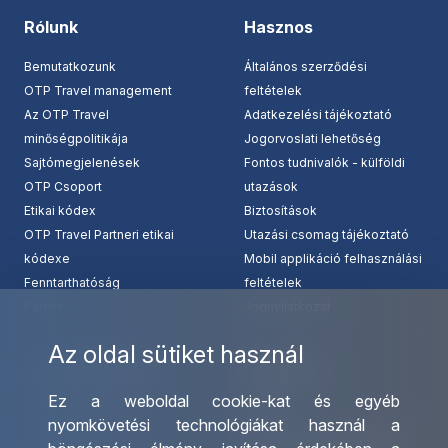
Rólunk
Hasznos
Bemutatkozunk
Általános szerződési
OTP Travel management
feltételek
Az OTP Travel
Adatkezelési tájékoztató
minőségpolitikája
Jogorvoslati lehetőség
Sajtómegjelenések
Fontos tudnivalók - külföldi
OTP Csoport
utazások
Etikai kódex
Biztosítások
OTP Travel Partneri etikai
Utazási csomag tájékoztató
kódexe
Mobil applikáció felhasználási
Fenntarthatóság
feltételek
Karrier
Jognyilatkozat
Az oldal sütiket használ
Szolgáltatásaink
Kapcsolat
Ez a weboldal cookie-kat és egyéb
Csoportos utazások
Irodáink
nyomkövetési technológiákat használ a
szervezése
Utazásszervező partnereink