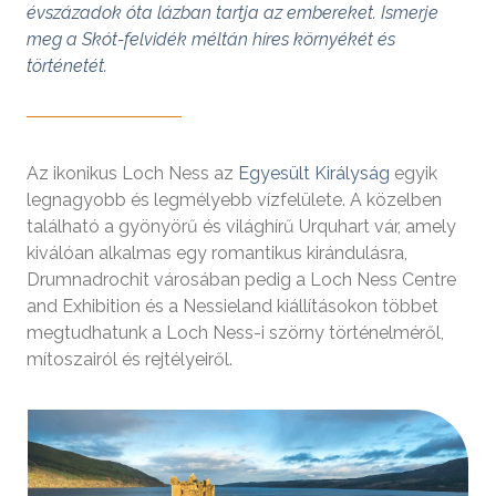
évszázadok óta lázban tartja az embereket. Ismerje
meg a Skót-felvidék méltán híres környékét és
történetét.
Az ikonikus Loch Ness az
Egyesült Királyság
egyik
legnagyobb és legmélyebb vízfelülete. A közelben
található a gyönyörű és világhírű Urquhart vár, amely
kiválóan alkalmas egy romantikus kirándulásra,
Drumnadrochit városában pedig a Loch Ness Centre
and Exhibition és a Nessieland kiállításokon többet
megtudhatunk a Loch Ness-i szörny történelméről,
mítoszairól és rejtélyeiről.