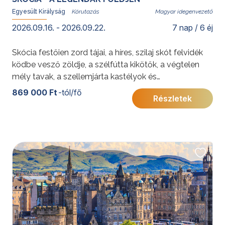
Egyesült Királyság
Magyar idegenvezető
2026.09.16. - 2026.09.22.
7 nap / 6 éj
Skócia festőien zord tájai, a híres, szilaj skót felvidék
ködbe vesző zöldje, a szélfútta kikötők, a végtelen
mély tavak, a szellemjárta kastélyok és
természetesen a skót whisky mindenkit levesz a
869 000 Ft
-tól/fő
Részletek
lábáról, aki ide ellátogat. Életre szóló élményekkel
gazdagszik, amit még unokáinknak is mesélni fog.
További érdekességekért az Egyesült Királyságról
kattintson
ide
.