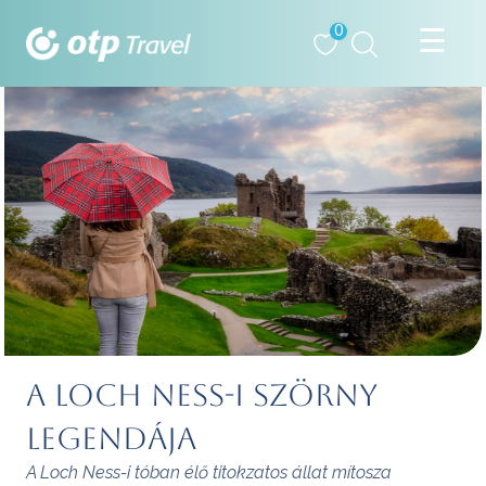
0
A Loch Ness-i szörny
legendája
A Loch Ness-i tóban élő titokzatos állat mítosza