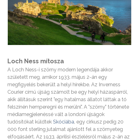
Loch Ness mítosza
A Loch Ness-i szörny modern legendája akkor
született meg, amikor 1933. május 2-án egy
megfigyelés bekerült a helyi hírekbe. Az Inverness
Courier című újság számolt be egy helyi házaspárról,
akik állításuk szerint "egy hatalmas állatot láttak a tó
felszínén hemperegni és merülni". A "szörny" története
médiamegjelenéssé vált a londoni újságok
tudósítókat küldtek
Skóciába
, egy cirkusz pedig 20
000 font sterling jutalmat ajánlott fel a szörnyeteg
elfogásáért. Az 1933. áprilisi észlelésről május 2-án az