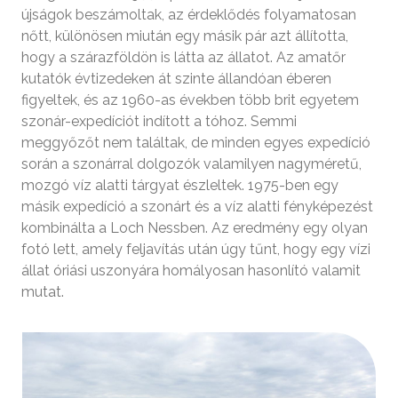
újságok beszámoltak, az érdeklődés folyamatosan
nőtt, különösen miután egy másik pár azt állította,
hogy a szárazföldön is látta az állatot. Az amatőr
kutatók évtizedeken át szinte állandóan éberen
figyeltek, és az 1960-as években több brit egyetem
szonár-expedíciót indított a tóhoz. Semmi
meggyőzőt nem találtak, de minden egyes expedíció
során a szonárral dolgozók valamilyen nagyméretű,
mozgó víz alatti tárgyat észleltek. 1975-ben egy
másik expedíció a szonárt és a víz alatti fényképezést
kombinálta a Loch Nessben. Az eredmény egy olyan
fotó lett, amely feljavítás után úgy tűnt, hogy egy vízi
állat óriási uszonyára homályosan hasonlító valamit
mutat.