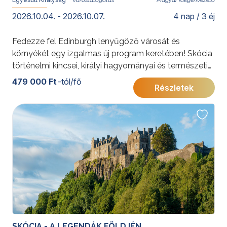
Egyesült Királyság
Magyar idegenvezető
2026.10.04. - 2026.10.07.
4 nap / 3 éj
Fedezze fel Edinburgh lenyűgöző városát és
környékét egy izgalmas új program keretében! Skócia
történelmi kincsei, királyi hagyományai és természeti
csodái várják Önt ezen a különleges
479 000 Ft
-tól/fő
Részletek
városlátogatáson. Látogassa meg velünk Edinburgh
ikonikus helyszíneit, és tapasztalja meg a város
páratlan hangulatát!
További érdekességekért az Egyesült Királyságról
kattintson
ide
.
SKÓCIA - A LEGENDÁK FÖLDJÉN