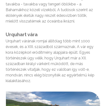
tavakba - tavakba vagy tengeri öblökbe - a
Bahamákhoz közeli vizekből. A tudósok szerint az
élőlények életük nagy részét édesvízben töltik,
mielőtt visszatérnek az óceánba ikrázni.
Urquhart vára
Urquhart várának romjai állítólag több mint 1000
évesek, és a XIII. századból származnak. A vár egy
kora középkori erődítmény alapjaira épült. Egyes
történészek úgy vélik, hogy Urquhart már a XII.
században királyi várként működött, de más
történészek vitatják, hogy ez valóban így volt-e,
mondván, nincs elég bizonyíték az egyértelmű kép
kialakításához.