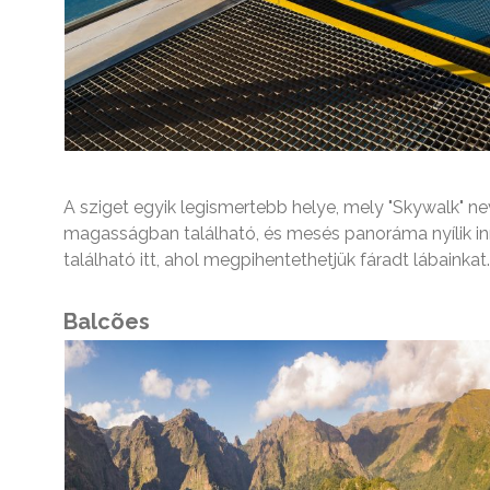
A sziget egyik legismertebb helye, mely "Skywalk" ne
magasságban található, és mesés panoráma nyílik inn
található itt, ahol megpihentethetjük fáradt lábainkat.
Balcões