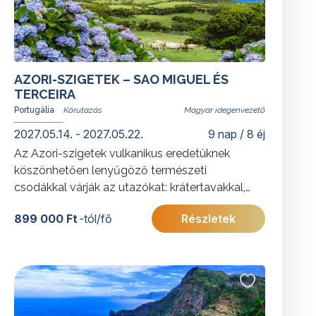
AZORI-SZIGETEK – SAO MIGUEL ÉS
TERCEIRA
Portugália
Magyar idegenvezető
2027.05.14. - 2027.05.22.
9 nap / 8 éj
Az Azori-szigetek vulkanikus eredetüknek
köszönhetően lenyűgöző természeti
csodákkal várják az utazókat: krátertavakkal,
hegyekkel szegélyezett óceánpartokkal és
899 000 Ft
-tól/fő
Részletek
meleg vizű forrásokkal. A körutazás São
Miguel és Terceira legszebb látnivalóit mutatja
be.
További érdekességekért Portugáliáról
kattintson
ide
.