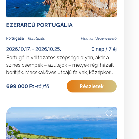
felgyorsult mindennapjainkban oly sokszor
hiányzik. A mezőgazdaság és halászat fontos
meghatározója a sziget gazdaságának, sajtjaik,
EZERARCÚ PORTUGÁLIA
teájuk, helyi ételeik különlegesek. A csillagtúra
Sao Miguel sziget legszebb látnivalóit mutatja
Portugália
Magyar idegenvezető
be, így jut idő a pihenésre is.
2026.10.17. - 2026.10.25.
9 nap / 7 éj
További érdekességekért Portugáliáról
kattintson
Portugália változatos szépsége olyan, akár a
ide
.
színes csempék – azulejók – melyek régi házait
borítják. Macskaköves utcájú falvak, középkori
várak, aranyló strandok, a dicső múlt emlékei,
699 000 Ft
-tól/fő
Részletek
idilli tájak, remek ételek és nagyszerű emberek
jellemzik az Atlanti-óceán és Spanyolország
közé ékelődött országot.
További érdekességekért Portugáliáról
kattintson
ide
.