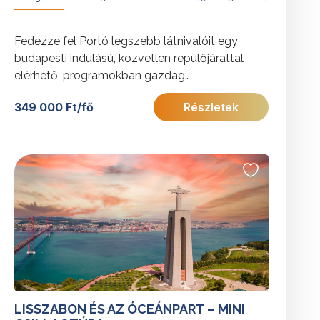
Fedezze fel Portó legszebb látnivalóit egy
budapesti indulású, közvetlen repülőjárattal
elérhető, programokban gazdag
városlátogatás során! Az utazás a város
349 000 Ft/fő
Részletek
nevezetességei mellett egy különleges
birtoklátogatást és helyi bor-, olívaolaj- és
mézkóstolót is tartalmaz, így a portugál vidéki
életbe is betekintést nyújt. Családok számára is
kiváló választás, akik aktív kikapcsolódásra és
autentikus élményekre vágynak.
További érdekességekért Portugáliáról
kattintson
ide
.
LISSZABON ÉS AZ ÓCEÁNPART – MINI