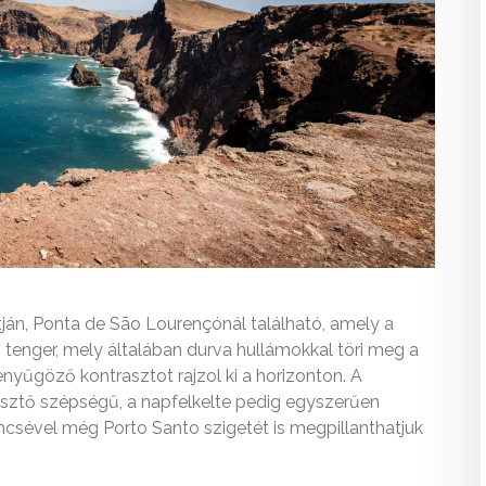
tján, Ponta de São Lourençónál található, amely a
 tenger, mely általában durva hullámokkal töri meg a
 lenyűgöző kontrasztot rajzol ki a horizonton. A
pesztő szépségű, a napfelkelte pedig egyszerűen
encsével még Porto Santo szigetét is megpillanthatjuk