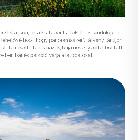
listánkon, ez a kilátópont a tökéletes kiindulópont.
 lehetővé teszi, hogy panorámaszerű látvány táruljon
ról. Terrakotta tetős házak, buja növényzettel borított
zelben bár és parkoló várja a látogatókat.