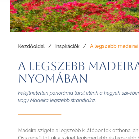
/
/
A legszebb madeira
Kezdőoldal
Inspirációk
A legszebb madeir
nyomában
Felejthetetlen panoráma tárul elénk a hegyek szívébe
vagy Madeira legszebb strandjaira.
Madeira szigete a legszebb kilátópontok otthona, ah
Összegyűjtöttük a sziget legismertebb és legszebb h