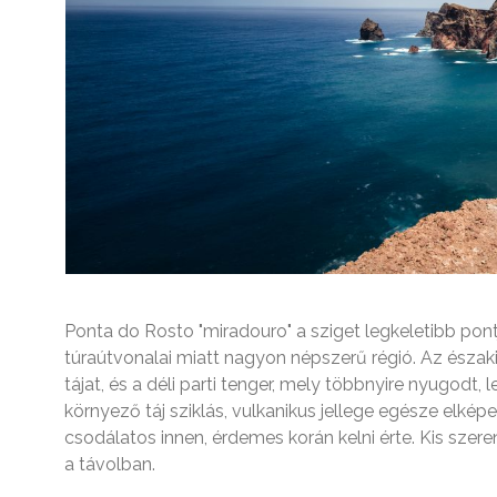
Ponta do Rosto "miradouro" a sziget legkeletibb pon
túraútvonalai miatt nagyon népszerű régió. Az északi
tájat, és a déli parti tenger, mely többnyire nyugodt,
környező táj sziklás, vulkanikus jellege egésze elké
csodálatos innen, érdemes korán kelni érte. Kis szer
a távolban.