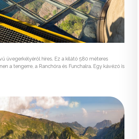
vű üvegerkélyéről híres. Ez a kilátó 580 méteres
en a tengerre, a Ranchóra és Funchalra. Egy kávézó is