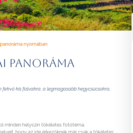
i panoráma nyomában
ai panoráma
n fekvő kis falvakra, a legmagasabb hegycsúcsokra,
ol minden helyszín tökéletes fotótéma.
elyeit, hogy az ide érkezőknek már csak a tökéletes