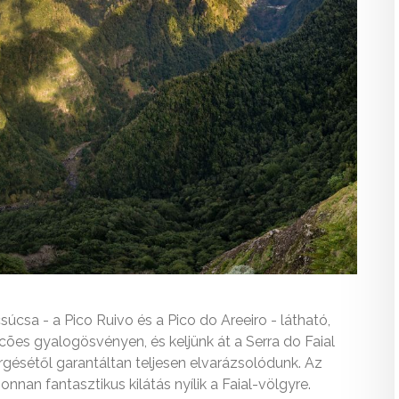
úcsa - a Pico Ruivo és a Pico do Areeiro - látható,
lcões gyalogösvényen, és keljünk át a Serra do Faial
ésétől garantáltan teljesen elvarázsolódunk. Az
nnan fantasztikus kilátás nyílik a Faial-völgyre.