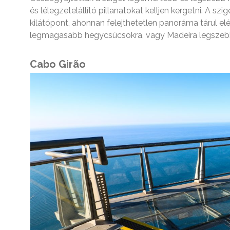
és lélegzetelállító pillanatokat kelljen kergetni. A 
kilátópont, ahonnan felejthetetlen panoráma tárul elé
legmagasabb hegycsúcsokra, vagy Madeira legszebb 
Cabo Girão