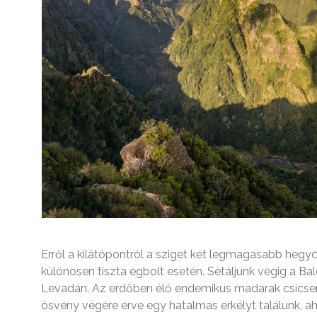
Erről a kilátópontról a sziget két legmagasabb hegycs
különösen tiszta égbolt esetén. Sétáljunk végig a Ba
Levadán. Az erdőben élő endemikus madarak csicserg
ösvény végére érve egy hatalmas erkélyt találunk, aho