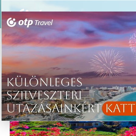
Csoportos utazások
Élmény