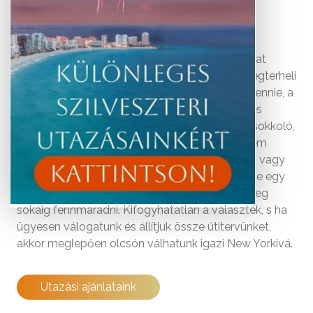
New York nem az olcsóság szinonimája, sokakat
elriaszt, hogy városlátogatásuk túlságosan megterheli
pénztárcájukat. Ennek nem feltétlenül kell így lennie, a
világ fővárosa rengeteg ingyenes programot és
látnivalót kínál az ide látogatóknak. New York sokkoló,
befogadhatatlan, nyüzsgő és valóban soha nem
alszik. Míg reggel egy Cental Park-i kocogásért vagy
görkorcsolyázásért érdemes korán felkelni, este egy
jó stand up-ért vagy Broadway show-ért éri meg
sokáig fennmaradni. Kifogyhatatlan a választék, s ha
ügyesen válogatunk és állítjuk össze útitervünket,
akkor meglepően olcsón válhatunk igazi New Yorkivá.
Utazási ajánlataink