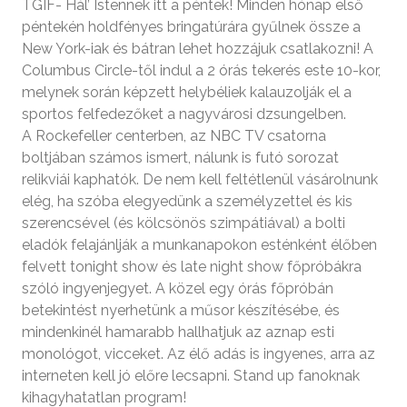
TGIF- Hál’ Istennek itt a péntek! Minden hónap első
péntekén holdfényes bringatúrára gyűlnek össze a
New York-iak és bátran lehet hozzájuk csatlakozni! A
Columbus Circle-től indul a 2 órás tekerés este 10-kor,
melynek során képzett helybéliek kalauzolják el a
sportos felfedezőket a nagyvárosi dzsungelben.
A Rockefeller centerben, az NBC TV csatorna
boltjában számos ismert, nálunk is futó sorozat
relikviái kaphatók. De nem kell feltétlenül vásárolnunk
elég, ha szóba elegyedünk a személyzettel és kis
szerencsével (és kölcsönös szimpátiával) a bolti
eladók felajánlják a munkanapokon esténként élőben
felvett tonight show és late night show főpróbákra
szóló ingyenjegyet. A közel egy órás főpróbán
betekintést nyerhetünk a műsor készítésébe, és
mindenkinél hamarabb hallhatjuk az aznap esti
monológot, vicceket. Az élő adás is ingyenes, arra az
interneten kell jó előre lecsapni. Stand up fanoknak
kihagyhatatlan program!