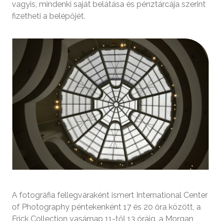
vagyis, mindenki saját belátása és pénztárcája szerint
fizetheti a belépőjét.
A fotográfia fellegváraként ismert International Center
of Photography péntekenként 17 és 20 óra között, a
Frick Collection vasárnap 11-től 13 óráig, a Morgan