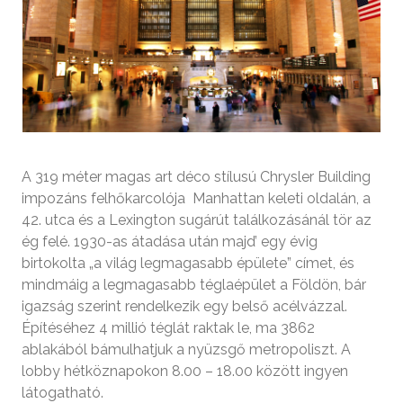
A 319 méter magas art déco stílusú Chrysler Building
impozáns felhőkarcolója Manhattan keleti oldalán, a
42. utca és a Lexington sugárút találkozásánál tör az
ég felé. 1930-as átadása után majd’ egy évig
birtokolta „a világ legmagasabb épülete” címet, és
mindmáig a legmagasabb téglaépület a Földön, bár
igazság szerint rendelkezik egy belső acélvázzal.
Építéséhez 4 millió téglát raktak le, ma 3862
ablakából bámulhatjuk a nyüzsgő metropoliszt. A
lobby hétköznapokon 8.00 – 18.00 között ingyen
látogatható.