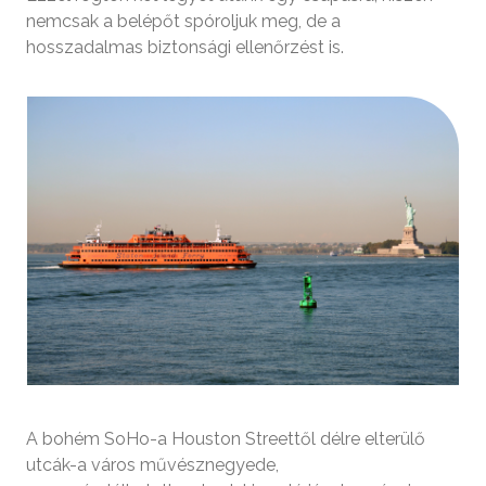
nemcsak a belépőt spóroljuk meg, de a
hosszadalmas biztonsági ellenőrzést is.
A bohém SoHo-a Houston Streettől délre elterülő
utcák-a város művésznegyede,