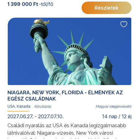
Ikonikus látnivalók, art deco hangulat és kulturális
1 399 000 Ft
-tól/fő
Részletek
sokszínűség várja egy felejthetetlen utazáson.
További érdekességekért az Amerikai Egyesült
Államokról kattintson
ide
.
NIAGARA, NEW YORK, FLORIDA - ÉLMÉNYEK AZ
EGÉSZ CSALÁDNAK
USA, Kanada
Magyar idegenvezető
2027.06.27. - 2027.07.10.
14 nap / 12 éj
Családi nyaralás az USA és Kanada legizgalmasabb
látnivalóival: Niagara-vízesés, New York városi