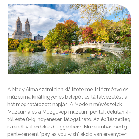
A Nagy Alma számtalan kiállítóterme, intézménye és
múzeuma kínál ingyenes belépőt és tárlatvezetést a
hét meghatározott napján. A Modern művészetek
Múzeuma és a Mozgókép múzeum péntek délután 4-
től este 8-ig ingyenesen látogatható. Az építészetileg
is rendkívül érdekes Guggenheim Múzeumban pedig
péntekenként "pay as you wish" akció van érvényben,