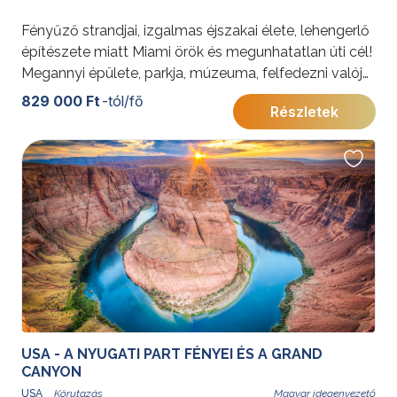
Fényűző strandjai, izgalmas éjszakai élete, lehengerlő
építészete miatt Miami örök és megunhatatlan úti cél!
Megannyi épülete, parkja, múzeuma, felfedezni valója
mellett egy percre sem lehet unatkozni. Csoportos
829 000 Ft
-tól/fő
Részletek
városlátogatásunk Miami varázsát igyekszik
megfejteni és a remekbe szabott art deco kulisszák
mögé bepillantani.
További érdekességekért az Amerikai Egyesült
Államokról kattintson
ide
.
USA - A NYUGATI PART FÉNYEI ÉS A GRAND
CANYON
USA
Magyar idegenvezető