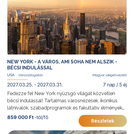
talán legismertebb városának életébe!
További érdekességekért az Amerikai Egyesült
Államokról kattintson
ide
.
Az elhelyezés Superior/Premium kategóriájú
szállodában történik, Manhattan szívében. A májusi
8.-i és október 9-i időpontban a program magasabb,
Deluxe kategóriájú szállodával foglalható!
NEW YORK - A VÁROS, AMI SOHA NEM ALSZIK -
BÉCSI INDULÁSSAL
USA
Magyar idegenvezető
2027.03.25. - 2027.03.31.
7 nap / 5 éj
Fedezze fel New York nyüzsgő világát közvetlen
bécsi indulással! Tartalmas városnézések, ikonikus
látnivalók, szabadprogramok és fakultatív élmények
várják Önt az „álmok városában”.
859 000 Ft
-tól/fő
Részletek
További érdekességekért az Amerikai Egyesült
Államokról kattintson
ide
.