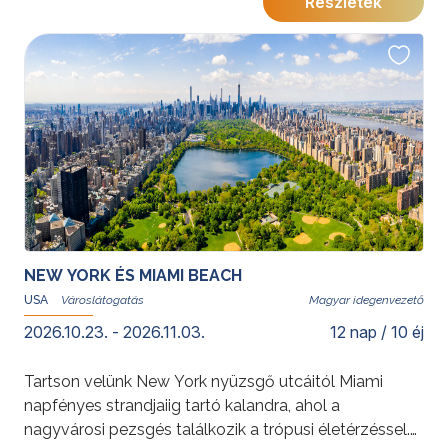
Részletek
felejthetetlen élményt nyújtanak. A felhőkarcolóktól a
tóvidékig, ez az utazás Amerika sokszínűségét tárja
fel.
További érdekességekért az Amerikai Egyesült
Államokról kattintson
ide
.
NEW YORK ÉS MIAMI BEACH
USA
Magyar idegenvezető
2026.10.23. - 2026.11.03.
12 nap / 10 éj
Tartson velünk New York nyüzsgő utcáitól Miami
napfényes strandjaiig tartó kalandra, ahol a
nagyvárosi pezsgés találkozik a trópusi életérzéssel.