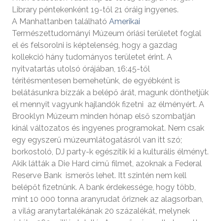
Library péntekenként 19-től 21 óráig ingyenes.
A Manhattanben található
Amerikai
Természettudományi Múzeum óriási területet foglal
el és felsorolni is képtelenség, hogy a gazdag
kollekció hány tudományos területet érint. A
nyitvatartás utolsó órájában, 16:45-től
térítésmentesen bemehetünk, de egyébként is
belátásunkra bízzák a belépő árát, magunk dönthetjük
el mennyit vagyunk hajlandók fizetni az élményért. A
Brooklyn Múzeum minden hónap első szombatján
kínál változatos és ingyenes programokat. Nem csak
egy egyszerű múzeumlátogatásról van itt szó;
borkostoló, DJ party-k egészítik ki a kulturális élményt.
Akik látták a Die Hard című filmet, azoknak a Federal
Reserve Bank ismerős lehet. Itt szintén nem kell
belépőt fizetnünk. A bank érdekessége, hogy több,
mint 10 000 tonna aranyrudat őriznek az alagsorban,
a világ aranytartalékának 20 százalékát, melynek