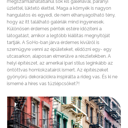
megszámlálhatatlanul sok kis galériával, parányi
üzlettel, lüktető élettel. Maga a környék is nagyon
hangulatos és egyedi, de nem elhanyagolható tény,
hogy az itt található galériák mind ingyenesek.
Különösen érdemes péntek estére időzíteni a
látogatást, amikor a legtöbb kiállítás megnyitóját
tartják. A SoHo-ban járva érdemes kívülről is
szemügyre venni az épületeket, elidőzni egy- egy
utcasarkon, alaposan elmerülve a részletekben. A
helyi építészet, az amerikai ipari stílus leginkább az
öntöttvas homlokzatairól ismert. Az építészeket
gyönyörű dekorációkra inspirálta a rideg vas. És ki ne
ismerné a híres vas tűzlépcsőket?!