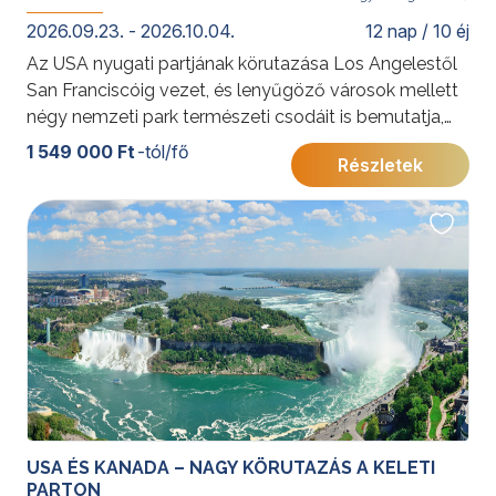
2026.09.23. - 2026.10.04.
12 nap / 10 éj
Az USA nyugati partjának körutazása Los Angelestől
San Franciscóig vezet, és lenyűgöző városok mellett
négy nemzeti park természeti csodáit is bemutatja,
köztük a Grand Canyon és Bryce Canyon különleges
1 549 000 Ft
-tól/fő
Részletek
tájait. A sztárok városától a szürreális kőoszlopokig ez
az út az amerikai természet és városi élet legjavát
kínálja.
További érdekességekért az Amerikai Egyesült
Államokról kattintson
ide
.
USA ÉS KANADA – NAGY KÖRUTAZÁS A KELETI
PARTON