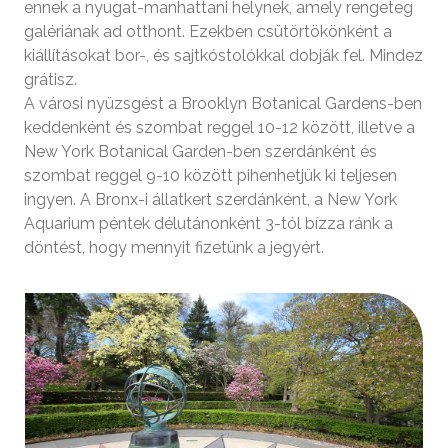
ennek a nyugat-manhattani helynek, amely rengeteg
galériának ad otthont. Ezekben csütörtökönként a
kiállításokat bor-, és sajtkóstolókkal dobják fel. Mindez
grátisz.
A városi nyüzsgést a Brooklyn Botanical Gardens-ben
keddenként és szombat reggel 10-12 között, illetve a
New York Botanical Garden-ben szerdánként és
szombat reggel 9-10 között pihenhetjük ki teljesen
ingyen. A Bronx-i állatkert szerdánként, a New York
Aquarium péntek délutánonként 3-tól bízza ránk a
döntést, hogy mennyit fizetünk a jegyért.