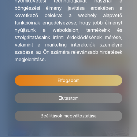
nyomkövetési technológiákat használ a
USA
Magyar idegenvezető
böngészési élmény javítása érdekében a
következő célokra:
a webhely alapvető
funkcióinak engedélyezése
,
hogy jobb élményt
nyújtsunk a weboldalon
,
termékeink és
Ismerje meg Amerika ikonikus nemzeti parkjait és
szolgáltatásaink iránti érdeklődésének mérése,
legendás tájait egy különleges körutazás során, amely
valamint a marketing interakciók személyre
Las Vegas fényárban úszó világától a Grand Canyon
szabása
,
az Ön számára relevánsabb hirdetések
fenséges mélységéig vezet. A Monument Valley
1 789 000 Ft
-tól/fő
megjelenítése
.
Részletek
vörös sziklái, a Bryce Canyon tündérkéményei és a
Zion lenyűgöző szurdokai egy életre szóló élményt
ígérnek.
Elfogadom
További érdekességekért az Amerikai Egyesült
Államokról kattintson
ide
.
Elutasítom
Beállítások megváltoztatása