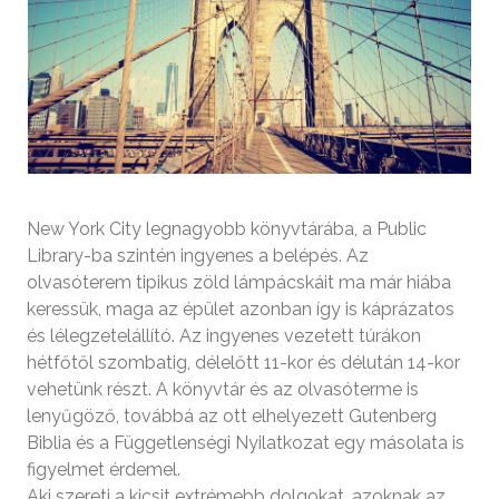
New York City legnagyobb könyvtárába, a Public
Library-ba szintén ingyenes a belépés. Az
olvasóterem tipikus zöld lámpácskáit ma már hiába
keressük, maga az épület azonban így is káprázatos
és lélegzetelállító. Az ingyenes vezetett túrákon
hétfőtől szombatig, délelőtt 11-kor és délután 14-kor
vehetünk részt. A könyvtár és az olvasóterme is
lenyűgöző, továbbá az ott elhelyezett Gutenberg
Biblia és a Függetlenségi Nyilatkozat egy másolata is
figyelmet érdemel.
Aki szereti a kicsit extrémebb dolgokat, azoknak az