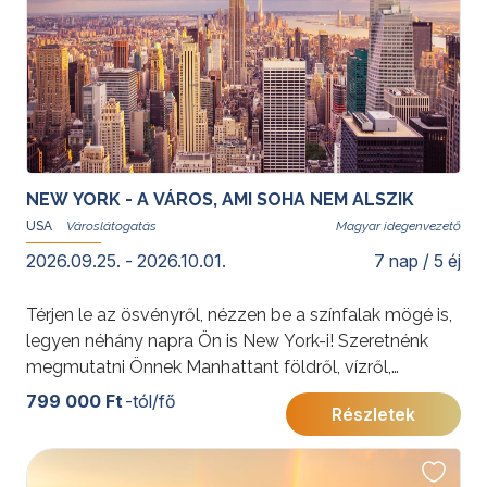
NEW YORK - A VÁROS, AMI SOHA NEM ALSZIK
USA
Magyar idegenvezető
2026.09.25. - 2026.10.01.
7 nap / 5 éj
Térjen le az ösvényről, nézzen be a színfalak mögé is,
legyen néhány napra Ön is New York-i! Szeretnénk
megmutatni Önnek Manhattant földről, vízről,
levegőből! Múzeum, piac és sportesemény,
799 000 Ft
-tól/fő
Részletek
felhőkarcolók és metró – megannyi képeslap, melyen
saját fényképei köszönnek vissza. Tartson velünk az
izgalmas programon, mely betekintést nyújt a világ