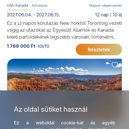
USA, Kanada
Magyar idegenvezető
2027.06.04. - 2027.06.15.
12 nap / 10 éj
Ez a 12 napos körutazás New Yorktól Torontóig vezeti
végig az utazókat az Egyesült Államok és Kanada
keleti partvidékének legszebb városain, történelmi
emlékhelyein és természeti látnivalóin. A modern
1 769 000 Ft
-tól/fő
Részletek
világvárosok, a francia-kanadai kultúra, a festői 1000-
sziget vidéke és a Niagara-vízesés együtt olyan
élményt nyújtanak, amely első észak-amerikai
utazásnak, de visszatérő látogatóknak is kiváló
választás.
További érdekességekért az Amerikai Egyesült
Államokról kattintson
ide
.
, Kanadáról pedig
ide
.
Az oldal sütiket használ
Ez a weboldal cookie-kat és egyéb
LAS VEGAS ÉS A LEGSZEBB NEMZETI PARKOK