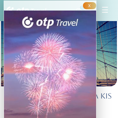
X
0
New York – Nagy Alma kis
költséggel
Ingyenes programok, látnivalók.