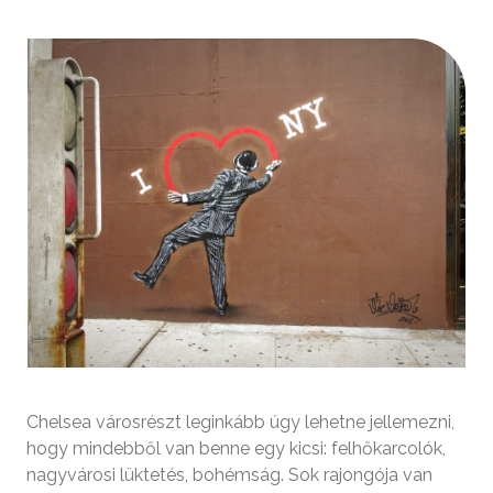
Chelsea városrészt leginkább úgy lehetne jellemezni,
hogy mindebből van benne egy kicsi: felhőkarcolók,
nagyvárosi lüktetés, bohémság. Sok rajongója van