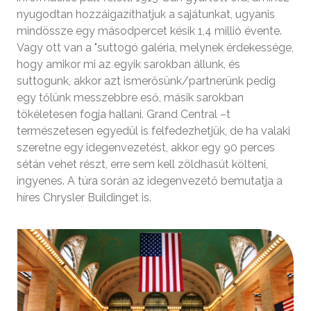
nyugodtan hozzáigazíthatjuk a sajátunkat, ugyanis
mindössze egy másodpercet késik 1,4 millió évente.
Vagy ott van a "suttogó galéria, melynek érdekessége,
hogy amikor mi az egyik sarokban állunk, és
suttogunk, akkor azt ismerősünk/partnerünk pedig
egy tőlünk messzebbre eső, másik sarokban
tökéletesen fogja hallani. Grand Central –t
természetesen egyedül is felfedezhetjük, de ha valaki
szeretne egy idegenvezetést, akkor egy 90 perces
sétán vehet részt, erre sem kell zöldhasút költeni,
ingyenes. A túra során az idegenvezető bemutatja a
híres Chrysler Buildinget is.