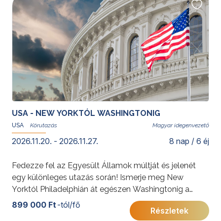
Az ajánlat budapesti indulással is elérhető:
New York -
a város, ami soha nem alszik
USA - NEW YORKTÓL WASHINGTONIG
USA
Magyar idegenvezető
2026.11.20. - 2026.11.27.
8 nap / 6 éj
Fedezze fel az Egyesült Államok múltját és jelenét
egy különleges utazás során! Ismerje meg New
Yorktól Philadelphián át egészen Washingtonig a
keleti partvidék történelmileg legjelentősebbnek
899 000 Ft
-tól/fő
Részletek
számító három nagyvárosát! Utazásunk végigvezet