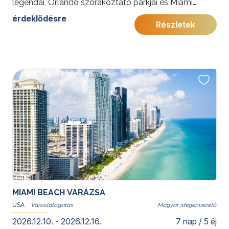
legendái, Orlando szórakoztató parkjai és Miami
napfényes strandjai felejthetetlen élményt nyújtanak
érdeklődésre
Részletek
minden korosztálynak.
További érdekességekért az Amerikai Egyesült
Államokról kattintson
ide
.
Előkészületben: 2027
MIAMI BEACH VARÁZSA
USA
Magyar idegenvezető
2026.12.10. - 2026.12.16.
7 nap / 5 éj