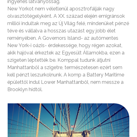
ingyenes látványosság.
New Yorkot nem véletlenül aposztrofálják nagy
olvasztótégelyként. A XX. század elején emigránsok
milliói indultak meg az Új Világ felé, mindenüket pénzé
téve és vállalva a hosszas utazást egy jobb élet
reményében. A Governors Island- az autómentes
New York-i oázis- érdekessége, hogy régen azokat,
akik hajóval érkeztek az Egyesült Államokba, ezen a
szigeten léptették be. Komppal tudunk átjutni
Manhattanből a szigetre, természetesen ezért sem
kell pénzt leszurkolnunk. A komp a Battery Maritime
épülettől indul Lower Manhattanből, nem messze a
Brooklyn hídtól.