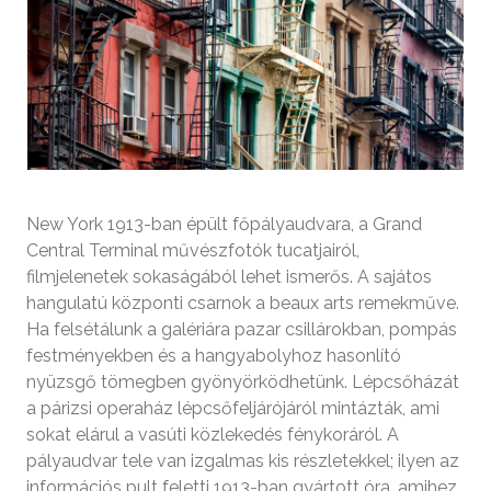
New York 1913-ban épült főpályaudvara, a Grand
Central Terminal művészfotók tucatjairól,
filmjelenetek sokaságából lehet ismerős. A sajátos
hangulatú központi csarnok a beaux arts remekműve.
Ha felsétálunk a galériára pazar csillárokban, pompás
festményekben és a hangyabolyhoz hasonlító
nyüzsgő tömegben gyönyörködhetünk. Lépcsőházát
a párizsi operaház lépcsőfeljárójáról mintázták, ami
sokat elárul a vasúti közlekedés fénykoráról. A
pályaudvar tele van izgalmas kis részletekkel; ilyen az
információs pult feletti 1913-ban gyártott óra, amihez