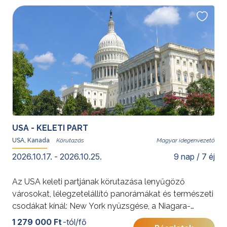
az Egyesült Államok születésének történetén, a
nagyvárosi pezsgéstől a történelmi örökségeken át
az amerikai nemzet bölcsőjéig.
További érdekességekért az Amerikai Egyesült
Államokról kattintson
ide
.
USA - KELETI PART
USA, Kanada
Magyar idegenvezető
2026.10.17. - 2026.10.25.
9 nap / 7 éj
Az USA keleti partjának körutazása lenyűgöző
városokat, lélegzetelállító panorámákat és természeti
csodákat kínál: New York nyüzsgése, a Niagara-
vízesés ereje és Washington történelmi emlékei
1 279 000 Ft
-tól/fő