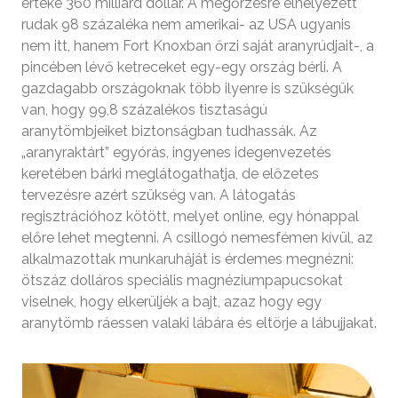
értéke 360 milliárd dollár. A megőrzésre elhelyezett
rudak 98 százaléka nem amerikai- az USA ugyanis
nem itt, hanem Fort Knoxban őrzi saját aranyrúdjait-, a
pincében lévő ketreceket egy-egy ország bérli. A
gazdagabb országoknak több ilyenre is szükségük
van, hogy 99,8 százalékos tisztaságú
aranytömbjeiket biztonságban tudhassák. Az
„aranyraktárt” egyórás, ingyenes idegenvezetés
keretében bárki meglátogathatja, de előzetes
tervezésre azért szükség van. A látogatás
regisztrációhoz kötött, melyet online, egy hónappal
előre lehet megtenni. A csillogó nemesfémen kívül, az
alkalmazottak munkaruháját is érdemes megnézni:
ötszáz dolláros speciális magnéziumpapucsokat
viselnek, hogy elkerüljék a bajt, azaz hogy egy
aranytömb ráessen valaki lábára és eltörje a lábujjakat.