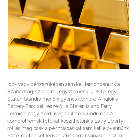
Idő- vagy pénzszűkében sem kell lemondanunk a
Szabadság-szoborról, egyszerűen üljünk fel egy
Staten Islandra menő ingyenes kompra. A hajók a
Battery Park déli részéről, a Staten Island Ferry
Terminal nagy, zöld üvegépületéből indulnak. A
kompról remek fotókat készíthetünk a Lady Liberty-
ről, és még csak a pénztárcánkat sem kell elővennünk.
Ezzel rögtön két legyet ütünk egy csapásra, hiszen