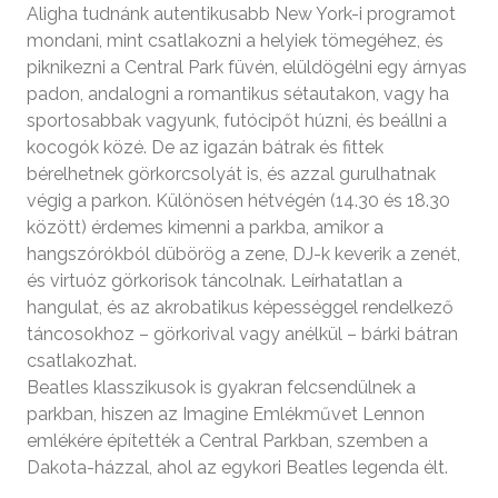
Aligha tudnánk autentikusabb New York-i programot
mondani, mint csatlakozni a helyiek tömegéhez, és
piknikezni a Central Park füvén, elüldögélni egy árnyas
padon, andalogni a romantikus sétautakon, vagy ha
sportosabbak vagyunk, futócipőt húzni, és beállni a
kocogók közé. De az igazán bátrak és fittek
bérelhetnek görkorcsolyát is, és azzal gurulhatnak
végig a parkon. Különösen hétvégén (14.30 és 18.30
között) érdemes kimenni a parkba, amikor a
hangszórókból dübörög a zene, DJ-k keverik a zenét,
és virtuóz görkorisok táncolnak. Leírhatatlan a
hangulat, és az akrobatikus képességgel rendelkező
táncosokhoz – görkorival vagy anélkül – bárki bátran
csatlakozhat.
Beatles klasszikusok is gyakran felcsendülnek a
parkban, hiszen az Imagine Emlékművet Lennon
emlékére építették a Central Parkban, szemben a
Dakota-házzal, ahol az egykori Beatles legenda élt.