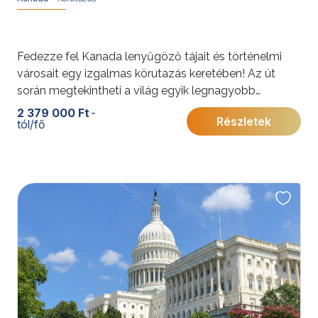
Fedezze fel Kanada lenyűgöző tájait és történelmi
városait egy izgalmas körutazás keretében! Az út
során megtekintheti a világ egyik legnagyobb
természeti csodáját, a Niagara-vízesést, ellátogathat
2 379 000 Ft
-
Részletek
tól/fő
a festői Ezer-szigetekhez, és felfedezheti Kanada
vibráló nagyvárosait, mint Toronto, Ottawa, Quebec
és Montreal.
További érdekességekért Kanadáról kattintson
ide
.