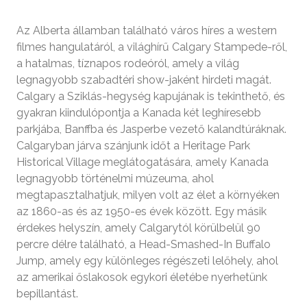
Az Alberta államban található város híres a western
filmes hangulatáról, a világhírű Calgary Stampede-ről,
a hatalmas, tíznapos rodeóról, amely a világ
legnagyobb szabadtéri show-jaként hirdeti magát.
Calgary a Sziklás-hegység kapujának is tekinthető, és
gyakran kiindulópontja a Kanada két leghíresebb
parkjába, Banffba és Jasperbe vezető kalandtúráknak.
Calgaryban járva szánjunk időt a Heritage Park
Historical Village meglátogatására, amely Kanada
legnagyobb történelmi múzeuma, ahol
megtapasztalhatjuk, milyen volt az élet a környéken
az 1860-as és az 1950-es évek között. Egy másik
érdekes helyszín, amely Calgarytól körülbelül 90
percre délre található, a Head-Smashed-In Buffalo
Jump, amely egy különleges régészeti lelőhely, ahol
az amerikai őslakosok egykori életébe nyerhetünk
bepillantást.