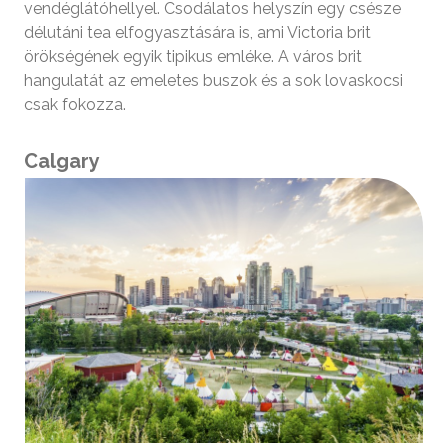
vendéglátóhellyel. Csodálatos helyszín egy csésze
délutáni tea elfogyasztására is, ami Victoria brit
örökségének egyik tipikus emléke. A város brit
hangulatát az emeletes buszok és a sok lovaskocsi
csak fokozza.
Calgary