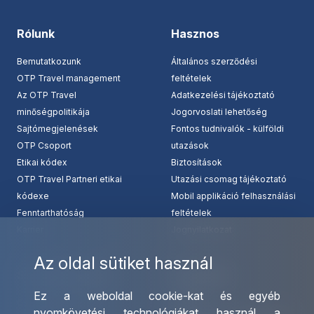
Rólunk
Hasznos
Bemutatkozunk
Általános szerződési
OTP Travel management
feltételek
Az OTP Travel
Adatkezelési tájékoztató
minőségpolitikája
Jogorvoslati lehetőség
Sajtómegjelenések
Fontos tudnivalók - külföldi
OTP Csoport
utazások
Etikai kódex
Biztosítások
OTP Travel Partneri etikai
Utazási csomag tájékoztató
kódexe
Mobil applikáció felhasználási
Fenntarthatóság
feltételek
Karrier
Jognyilatkozat
Az oldal sütiket használ
Szolgáltatásaink
Kapcsolat
Ez a weboldal cookie-kat és egyéb
Csoportos utazások
Irodáink
nyomkövetési technológiákat használ a