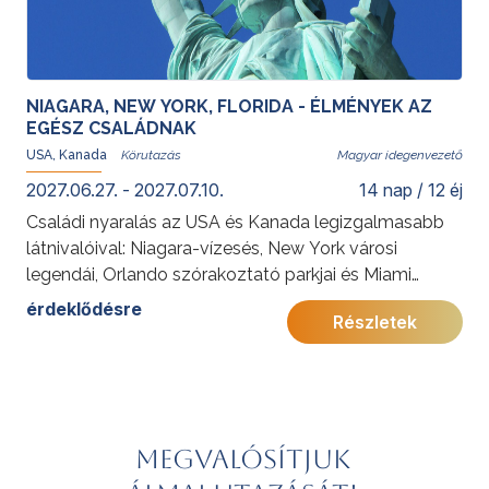
teszi teljessé, aki helyismeretével és tapasztalatával
az utazás különleges élményét és hangulatát
biztosítja.
NIAGARA, NEW YORK, FLORIDA - ÉLMÉNYEK AZ
EGÉSZ CSALÁDNAK
USA, Kanada
Magyar idegenvezető
2027.06.27. - 2027.07.10.
14 nap / 12 éj
Családi nyaralás az USA és Kanada legizgalmasabb
látnivalóival: Niagara-vízesés, New York városi
legendái, Orlando szórakoztató parkjai és Miami
napfényes strandjai felejthetetlen élményt nyújtanak
érdeklődésre
Részletek
minden korosztálynak.
További érdekességekért az Amerikai Egyesült
Államokról kattintson
ide
.
Előkészületben: 2027
Megvalósítjuk