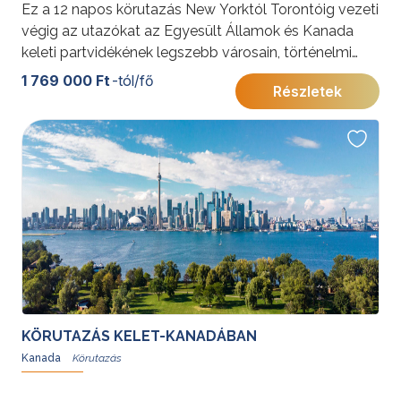
Ez a 12 napos körutazás New Yorktól Torontóig vezeti
végig az utazókat az Egyesült Államok és Kanada
keleti partvidékének legszebb városain, történelmi
emlékhelyein és természeti látnivalóin. A modern
1 769 000 Ft
-tól/fő
Részletek
világvárosok, a francia-kanadai kultúra, a festői 1000-
sziget vidéke és a Niagara-vízesés együtt olyan
élményt nyújtanak, amely első észak-amerikai
utazásnak, de visszatérő látogatóknak is kiváló
választás.
További érdekességekért az Amerikai Egyesült
Államokról kattintson
ide
.
, Kanadáról pedig
ide
.
KÖRUTAZÁS KELET-KANADÁBAN
Kanada