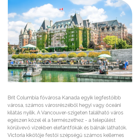
Brit Columbia fővárosa Kanada egyik legfestőibb
városa, számos városrészéből hegyi vagy óceáni
kilátás nyílik. A Vancouver-szigeten található város
egészen közel él a természethez - a települést
körülvevő vizekben elefántfókák és bálnák láthatók.
Victoria kikötője festői szépségű számos kellemes