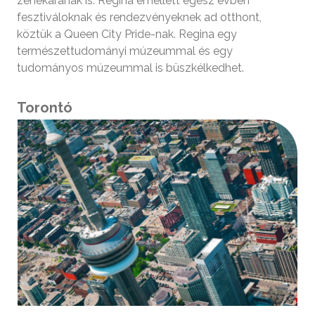
zenekarának is. Regina emellett egész évben
fesztiváloknak és rendezvényeknek ad otthont,
köztük a Queen City Pride-nak. Regina egy
természettudományi múzeummal és egy
tudományos múzeummal is büszkélkedhet.
Torontó