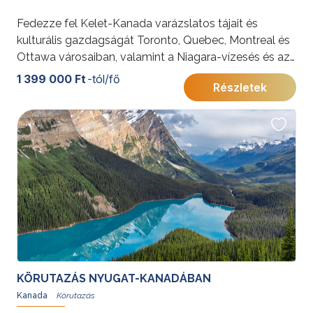
Fedezze fel Kelet-Kanada varázslatos tájait és
kulturális gazdagságát Toronto, Quebec, Montreal és
Ottawa városaiban, valamint a Niagara-vízesés és az
Ezer-szigetek lenyűgöző látványában. Egyedülálló
1 399 000 Ft
-tól/fő
Részletek
élmény várja a modern nagyvárosok és a természeti
csodák találkozásánál!
További érdekességekért Kanadáról kattintson
ide
.
KÖRUTAZÁS NYUGAT-KANADÁBAN
Kanada