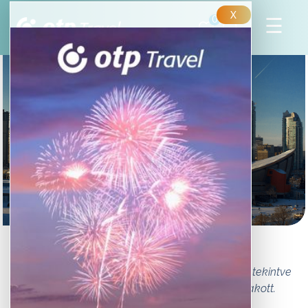
X
0
Kanada városai I.
Kanada különleges ország. Hatalmas - méretét tekintve
a második legnagyobb a világon. Mégis ritkán lakott.
Városai számtalan csodát rejtenek.