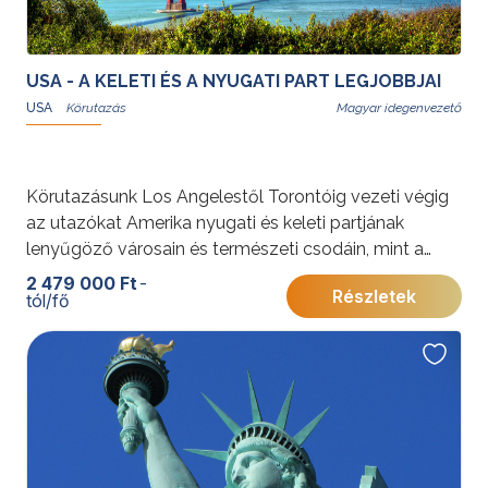
USA - A KELETI ÉS A NYUGATI PART LEGJOBBJAI
USA
Magyar idegenvezető
Körutazásunk Los Angelestől Torontóig vezeti végig
az utazókat Amerika nyugati és keleti partjának
lenyűgöző városain és természeti csodáin, mint a
Grand Canyon, Yosemite Nemzeti Park és Niagara-
2 479 000 Ft
-
Részletek
tól/fő
vízesés. A program a nagyvárosi élet pezsgését és a
természet páratlan szépségét ötvözi.
További érdekességekért az Amerikai Egyesült
Államokról kattintson
ide
.
Programunkat
Gyémánt Balázs
idegenvezető, utazó blogger és hivatásos világutazó