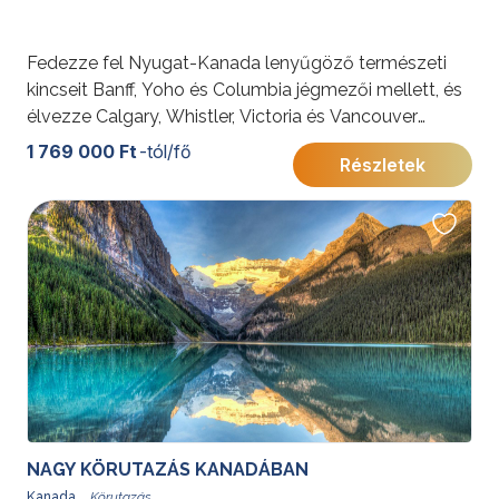
Fedezze fel Nyugat-Kanada lenyűgöző természeti
kincseit Banff, Yoho és Columbia jégmezői mellett, és
élvezze Calgary, Whistler, Victoria és Vancouver
vibráló városait. Egy felejthetetlen utazás várja a
1 769 000 Ft
-tól/fő
Részletek
természet és városi élet szerelmeseit!
További érdekességekért Kanadáról kattintson
ide
.
NAGY KÖRUTAZÁS KANADÁBAN
Kanada