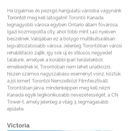
Ha izgalmas és pezsgő hangulatú városba vágynánk
Torontót
meg kell látogatni! Torontó Kanada
legnagyobb városa egyben Ontario állam fővárosa.
Igazi kozmopolita city, ahol több mint 140 nyelven
beszélnek. Valójában ez a bolygó multikulturálisan
legváltozatosabb városa. Jelenleg Torontóban városi
rehabilitáció zajlik, így sok új és stílusos negyedet
találunk, amelyek a korábbi ipari területekből
emelkednek ki. Torontóban nem lehet unatkozni,
hiszen számos nagyszabású eseményt vonz, köztük
a jól ismert Torontói Nemzetközi Filmfesztivált.
Torontóban járva, mindenképpen meg kell nézni
Kanada egyik legikonikusabb nevezetességét, a CN
Tower-t, amely jelenleg a világ 3. legmagasabb
épülete.
Victoria