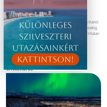
Városai a nagy, kozmopolita cityktől, mint az ontariói
Toronto, egészen az olyan kisvárosias településekig,
mint Whitehorse, a Yukon körzet fővárosa, számtalan
csodát rejtenek.
Utazási ajánlataink
Whitehorse