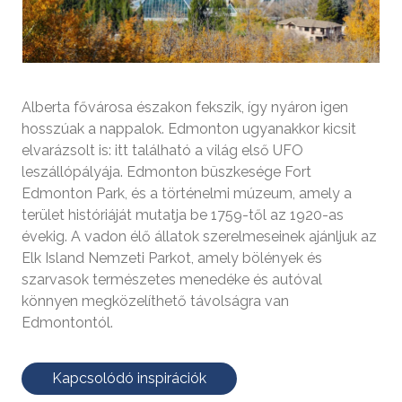
Alberta fővárosa északon fekszik, így nyáron igen
hosszúak a nappalok. Edmonton ugyanakkor kicsit
elvarázsolt is: itt található a világ első UFO
leszállópályája. Edmonton büszkesége Fort
Edmonton Park, és a történelmi múzeum, amely a
terület históriáját mutatja be 1759-től az 1920-as
évekig. A vadon élő állatok szerelmeseinek ajánljuk az
Elk Island Nemzeti Parkot, amely bölények és
szarvasok természetes menedéke és autóval
könnyen megközelíthető távolságra van
Edmontontól.
Kapcsolódó inspirációk