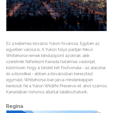
Ez a kellemes kisváros Yukon fővárosa. Egyben az
egyetlen városa is. A Yukon folyó partján fekvő
Whitehorse remek kiindulópont azoknak, akik
szeretnék felfedezni Kanada hatalmas vadonját,
különösen, hogy a terület két főútvonala - az alaszkai
és a klondikei - ebben a kisvárosban keresztezi
egymást. Whitehorse-ban járva mindenképpen
keressük fel a Yukon Wildlife Preserve-et, ahol számos
Kanadában őshonos állattal találkozhatunk.
Regina