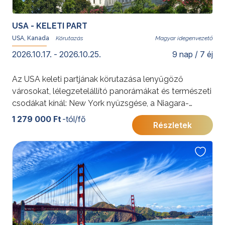
USA - KELETI PART
USA, Kanada
Magyar idegenvezető
2026.10.17. - 2026.10.25.
9 nap / 7 éj
Az USA keleti partjának körutazása lenyűgöző
városokat, lélegzetelállító panorámákat és természeti
csodákat kínál: New York nyüzsgése, a Niagara-
vízesés ereje és Washington történelmi emlékei
1 279 000 Ft
-tól/fő
Részletek
felejthetetlen élményt nyújtanak. A felhőkarcolóktól a
tóvidékig, ez az utazás Amerika sokszínűségét tárja
fel.
További érdekességekért az Amerikai Egyesült
Államokról kattintson
ide
.