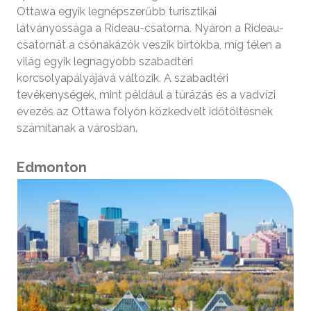
Ottawa egyik legnépszerűbb turisztikai
látványossága a Rideau-csatorna. Nyáron a Rideau-
csatornát a csónakázók veszik birtokba, míg télen a
világ egyik legnagyobb szabadtéri
korcsolyapályájává változik. A szabadtéri
tevékenységek, mint például a túrázás és a vadvízi
evezés az Ottawa folyón közkedvelt időtöltésnek
számítanak a városban.
Edmonton