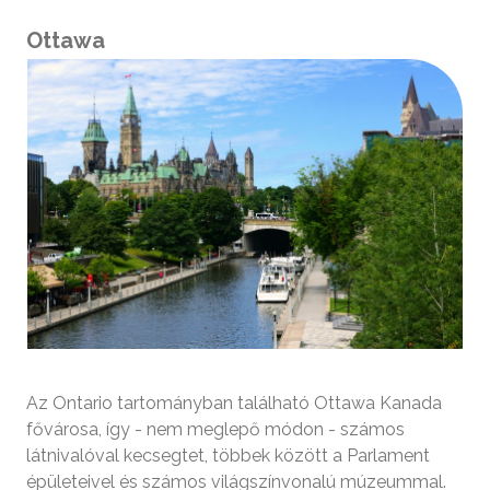
Ottawa
Az Ontario tartományban található Ottawa Kanada
fővárosa, így - nem meglepő módon - számos
látnivalóval kecsegtet, többek között a Parlament
épületeivel és számos világszínvonalú múzeummal.