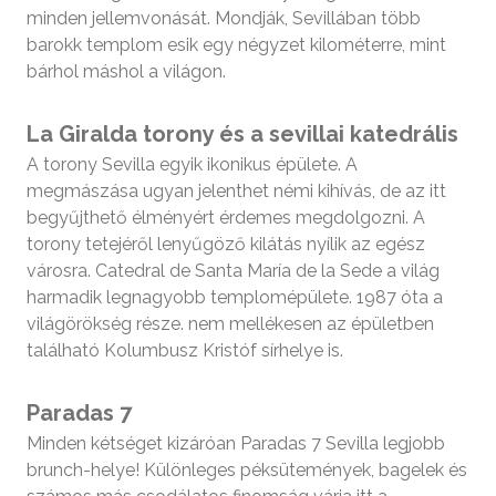
minden jellemvonását. Mondják, Sevillában több
barokk templom esik egy négyzet kilométerre, mint
bárhol máshol a világon.
La Giralda torony és a sevillai katedrális
A torony Sevilla egyik ikonikus épülete. A
megmászása ugyan jelenthet némi kihívás, de az itt
begyűjthető élményért érdemes megdolgozni. A
torony tetejéről lenyűgöző kilátás nyílik az egész
városra. Catedral de Santa María de la Sede a világ
harmadik legnagyobb templomépülete. 1987 óta a
világörökség része. nem mellékesen az épületben
található Kolumbusz Kristóf sírhelye is.
Paradas 7
Minden kétséget kizáróan Paradas 7 Sevilla legjobb
brunch-helye! Különleges péksütemények, bagelek és