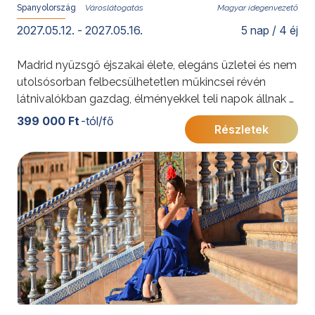
Spanyolország
Magyar idegenvezető
2027.05.12. - 2027.05.16.
5 nap / 4 éj
Madrid nyüzsgő éjszakai élete, elegáns üzletei és nem
utolsósorban felbecsülhetetlen műkincsei révén
látnivalókban gazdag, élményekkel teli napok állnak a
városba látogató vendégek előtt. Apropó vendégek: a
399 000 Ft
-tól/fő
Részletek
helyiek, a madrileno-k híresen nyíltszívűek és
barátságosak a nézelődő turistákkal.
További érdekességekért Spanyolországról kattintson
ide
.