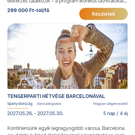
életérzés találkozik – a program ikonikus látnivalókat,
fakultatív kirándulásokat és tengerparti pihenést is
299 000 Ft-tól/fő
Részletek
kínál. A Torremlinosban található szállás ideális
kiindulópont a Costa del Sol felfedezéséhez.
További érdekességekért Spanyolországról kattintson
ide
.
TENGERPARTI HÉTVÉGE BARCELONÁVAL
Spanyolország
Magyar idegenvezető
2027.05.26. - 2027.05.30.
5 nap / 4 éj
Kontinensünk egyik legragyogóbb városa, Barcelona