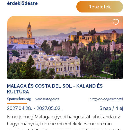
Torremolinos és Málaga felejthetetlen élményeket
érdeklődésre
Részletek
kínál. A programot azoknak ajánljuk, akik egy
tartalmas utazás során szeretnék megismerni Dél-
Spanyolország kulturális kincseit, történelmi városait,
gasztronómiáját és a Costa del Sol pihentető
hangulatát.
További érdekességekért Spanyolországról kattintson
ide
.
MALAGA ÉS COSTA DEL SOL - KALAND ÉS
KULTÚRA
Spanyolország
Magyar idegenvezető
2027.04.28. - 2027.05.02.
5 nap / 4 éj
Ismerje meg Malaga egyedi hangulatát, ahol andalúz
hagyományok, történelmi emlékek és mediterrán