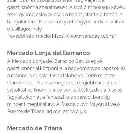
számos más csodálatos finomság várja itt a
gasztronómia szerelmeseit. A kiváló minőségű kávék,
teák, gyümölcslevek csak a habot jelentik a tortán. A
hangulat remek, a személyzet nagyon kedves, valódi
ötcsillagos hely.
További információ:
https://www.paradas7.com/
Mercado Lonja del Barranco
A Mercado Lonja del Barranco Sevilla egyik
gasztronómiai központja, a hagyományos tapasok és
a regionális specialitások lelőhelye. Több mint 20
standon árulják a csemegéket, a legjobb andalúziai
sajtoktól és finom iberico sonkáktól kezdve a frissítő
fagylaltokon át a fantasztikus spanyol borokig
mindent megtalálunk. A Guadalquivir folyón átívelő
Puente de Triana híd mellett találjuk.
Mercado de Triana