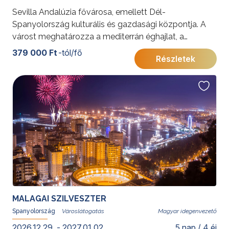
Sevilla Andalúzia fővárosa, emellett Dél-
Spanyolország kulturális és gazdasági központja. A
várost meghatározza a mediterrán éghajlat, a
gyönyörű építészeti emlékek, a kiváló gasztronómia, a
379 000 Ft
-tól/fő
Részletek
pezsgő mediterrán életérzés és az autentikus
flamenco. Sevilla sokszínűségéből adódóan mindenki
számára izgalmas lehet.
További érdekességekért Spanyolországról kattintson
ide
.
MALAGAI SZILVESZTER
Spanyolország
Magyar idegenvezető
2026.12.29. - 2027.01.02.
5 nap / 4 éj