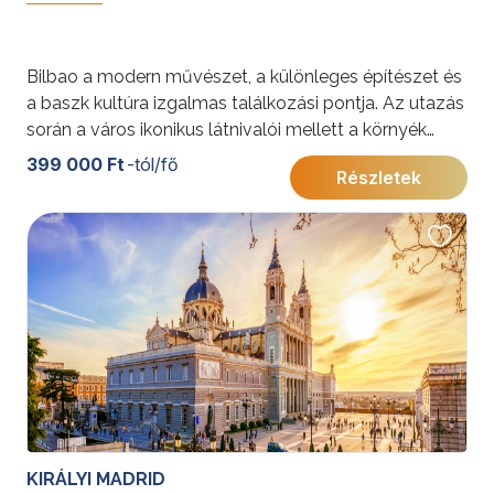
Bilbao a modern művészet, a különleges építészet és
a baszk kultúra izgalmas találkozási pontja. Az utazás
során a város ikonikus látnivalói mellett a környék
természeti szépségei és hangulatos tengerparti
399 000 Ft
-tól/fő
Részletek
városai is megismerhetők. A program gazdag
kulturális élményeket, lenyűgöző panorámákat és
ízletes gasztronómiai felfedezéseket kínál.
További érdekességekért Spanyolországról kattintson
ide
.
KIRÁLYI MADRID