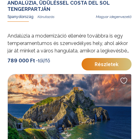
ANDALÚZIA, ÜDÜLÉSSEL COSTA DEL SOL
TENGERPARTJÁN
Spanyolország
Magyar idegenvezető
Andalúzia a modernizáció ellenére továbbra is egy
temperamentumos és szenvedélyes hely, ahol akkor
jár át minket a város hangulata, amikor a legkevésbé
számítunk rá. A körutazás végén a népszerű Costa del
789 000 Ft
-tól/fő
Részletek
Sol gyönyörű tengerpartja nyújt pihenést.
További érdekességekért Spanyolországról kattintson
ide
.