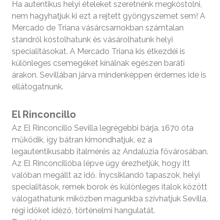
Ha autentikus helyi ételeket szeretnénk megkóstolni,
nem hagyhatjuk ki ezt a rejtett gyöngyszemet sem! A
Mercado de Triana vásárcsarnokban számtalan
standról kóstolhatunk és vásárolhatunk helyi
specialitásokat. A Mercado Triana kis étkezdéi is
különleges csemegéket kínálnak egészen baráti
árakon. Sevillában járva mindenképpen érdemes ide is
ellátogatnunk.
El Rinconcillo
Az El Rinconcillo Sevilla legrégebbi bárja. 1670 óta
működik, így bátran kimondhatjuk, ez a
legautentikusabb italmérés az Andalúzia fővárosában.
Az El Rinconcillóba lépve úgy érezhetjük, hogy itt
valóban megállt az idő. Ínycsiklandó tapaszok, helyi
specialitások, remek borok és különleges italok között
válogathatunk miközben magunkba szívhatjuk Sevilla,
régi időket idéző, történelmi hangulatát.