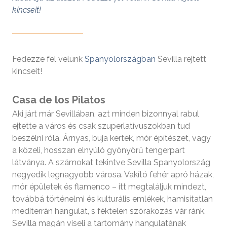
kincseit!
Fedezze fel velünk
Spanyolországban
Sevilla rejtett
kincseit!
Casa de los Pilatos
Aki járt már Sevillában, azt minden bizonnyal rabul
ejtette a város és csak szuperlatívuszokban tud
beszélni róla. Árnyas, buja kertek, mór építészet, vagy
a közeli, hosszan elnyúló gyönyörű tengerpart
látványa. A számokat tekintve Sevilla Spanyolország
negyedik legnagyobb városa. Vakító fehér apró házak,
mór épületek és flamenco – itt megtaláljuk mindezt,
továbbá történelmi és kulturális emlékek, hamisítatlan
mediterrán hangulat, s féktelen szórakozás vár ránk.
Sevilla magán viseli a tartomány hangulatának