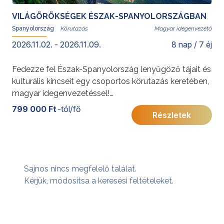
VILÁGÖRÖKSÉGEK ÉSZAK-SPANYOLORSZÁGBAN
Spanyolország
Magyar idegenvezető
2026.11.02. - 2026.11.09.
8 nap / 7 éj
Fedezze fel Észak-Spanyolország lenyűgöző tájait és
kulturális kincseit egy csoportos körutazás keretében,
magyar idegenvezetéssel!
További érdekességekért Spanyolországról kattintson
799 000 Ft
-tól/fő
Részletek
ide
.
Sajnos nincs megfelelő találat.
Kérjük, módosítsa a keresési feltételeket.