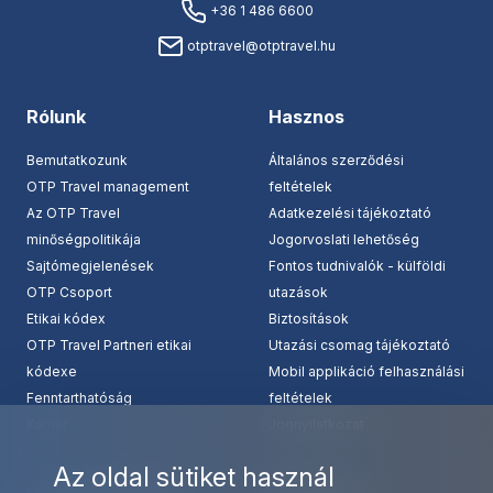
+36 1 486 6600
otptravel@otptravel.hu
Rólunk
Hasznos
Bemutatkozunk
Általános szerződési
OTP Travel management
feltételek
Az OTP Travel
Adatkezelési tájékoztató
minőségpolitikája
Jogorvoslati lehetőség
Sajtómegjelenések
Fontos tudnivalók - külföldi
OTP Csoport
utazások
Etikai kódex
Biztosítások
OTP Travel Partneri etikai
Utazási csomag tájékoztató
kódexe
Mobil applikáció felhasználási
Fenntarthatóság
feltételek
Karrier
Jognyilatkozat
Az oldal sütiket használ