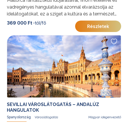
Mallorca fantasztikus időjárásával, finom ételeivel és
vadregényes hangulatával azonnal elvarázsolja az
idelátogatókat, ez a sziget a kultúra és a természet
tökéletes kombinációja.
369 000 Ft
-tól/fő
Részletek
További érdekességekért Spanyolországról kattintson
ide
.
SEVILLAI VÁROSLÁTOGATÁS – ANDALÚZ
HANGULATOK
Spanyolország
Magyar idegenvezető