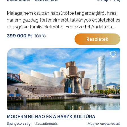
Malaga nem csupán napsütötte tengerpartjáról híres,
hanem gazdag történelméről, látványos épületeiről és
pezsgő kulturális életéről is. Fedezze fel Andalúzia
ékkövét, sétáljon a történelmi óvárosban, ismerje meg
399 000 Ft
-tól/fő
Részletek
Picasso szülővárosát – és búcsúztassa az óévet egy
különleges hangulatú mediterrán szilveszterrel!
További érdekességekért Spanyolországról kattintson
ide
.
MODERN BILBAO ÉS A BASZK KULTÚRA
Spanyolország
Magyar idegenvezető