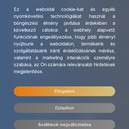
Szolgáltatásaink
Kapcsolat
Ez a weboldal cookie-kat és egyéb
Csoportos utazások
Irodáink
nyomkövetési technológiákat használ a
szervezése
Utazásszervező partnereink
böngészési élmény javítása érdekében a
Egyéni utak szervezése
Viszonteladó Partnereink
következő célokra:
a webhely alapvető
Hajóutak
Partnereinknek
funkcióinak engedélyezése
,
hogy jobb élményt
Üzleti utaztatás
Utazási kérdőív
nyújtsunk a weboldalon
,
termékeink és
Nemzetközi tanár és
Impresszum
szolgáltatásaink iránti érdeklődésének mérése,
diákigazolványok
valamint a marketing interakciók személyre
Letölthető katalógusunk
szabása
,
az Ön számára relevánsabb hirdetések
Ajándékutalvány
megjelenítése
.
OTP Travel kedvezmények
Elfogadom
Elutasítom
Beállítások megváltoztatása
© 2026 OTP Travel Minden jog fenntartva