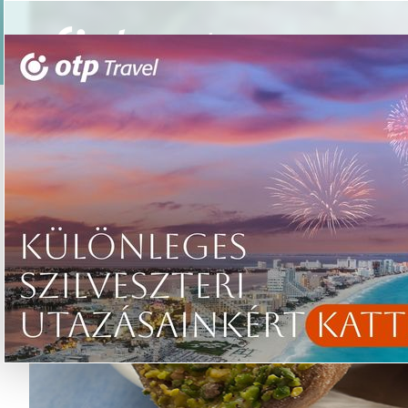
Csoportos utazások
Élmény