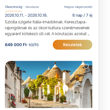
Olaszország
Magyar idegenvezető
2026.10.11. - 2026.10.18.
8 nap / 7 éj
Szicília szigete Itália-imádóknak, Keresztapa-
rajongóknak és az ókori kultúra szerelmeseinek
egyaránt kötelező úti cél. A körutazás azokat a
látnivalókat is igyekszik felfedni, melyek
649 000 Ft
-tól/fő
Részletek
bepillantást engednek az igazi Szicília titkaiba.
További érdekességekért Olaszországról
kattintson
ide
.