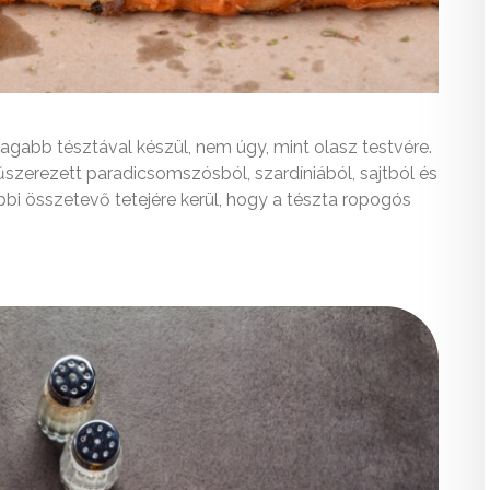
astagabb tésztával készül, nem úgy, mint olasz testvére.
 fűszerezett paradicsomszósból, szardíniából, sajtból és
i összetevő tetejére kerül, hogy a tészta ropogós