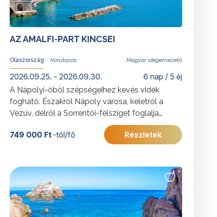
AZ AMALFI-PART KINCSEI
Olaszország
Magyar idegenvezető
2026.09.25. - 2026.09.30.
6 nap / 5 éj
A Nápolyi-öböl szépségeihez kevés vidék
fogható. Északról Nápoly városa, keletről a
Vezúv, délről a Sorrentói-félsziget foglalja
keretbe a meredek sziklákkal, pasztellszínű
749 000 Ft
-tól/fő
Részletek
városkákkal pettyezett partvidéket és a tenger
azúrkékjét. Mediterrán életérzés, az igazi dolce
vita várja itt az utazókat, mely minden
érzékszervre hat.
További érdekességekért Olaszországról
kattintson
ide
.