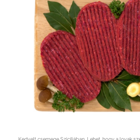
Kedvelt csemege Szicíliában. Lehet, hogy a lovak sz