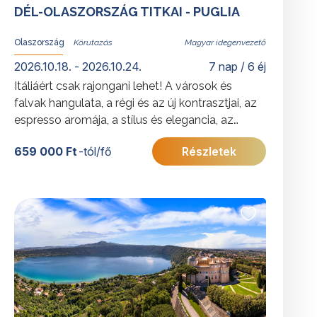
DÉL-OLASZORSZÁG TITKAI - PUGLIA
Olaszország
Magyar idegenvezető
2026.10.18. - 2026.10.24.
7 nap / 6 éj
Itáliáért csak rajongani lehet! A városok és
falvak hangulata, a régi és az új kontrasztjai, az
espresso aromája, a stílus és elegancia, az
ellenállhatatlan ételek - és persze italok, a
659 000 Ft
-tól/fő
Részletek
végtelen tenger „azzurrója” – és még ezernyi
más érzékekre ható élmény ejti itt örökre rabul
az utazók szívét.
További érdekességekért Olaszországról
kattintson
ide
.