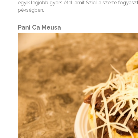
egyik legjobb gyors étel, amit Szicília szerte fogyasz
pékségben.
Pani Ca Meusa