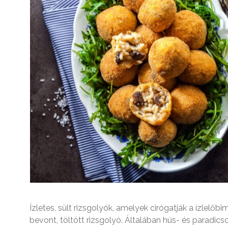
Ízletes, sült rizsgolyók, amelyek cirógatják a ízlel
bevont, töltött rizsgolyó. Általában hús- és paradics