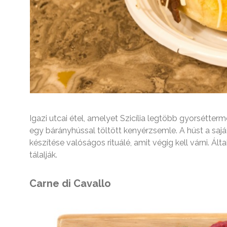
Igazi utcai étel, amelyet Szicília legtöbb gyorsétt
egy bárányhússal töltött kenyérzsemle. A húst a saját 
készítése valóságos rituálé, amit végig kell várni. Á
tálalják.
Carne di Cavallo