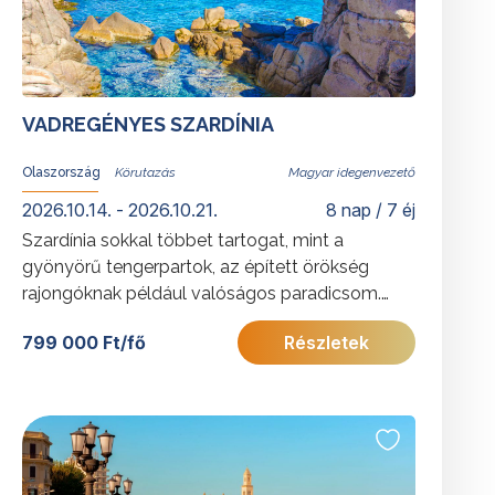
VADREGÉNYES SZARDÍNIA
Olaszország
Magyar idegenvezető
2026.10.14. - 2026.10.21.
8 nap / 7 éj
Szardínia sokkal többet tartogat, mint a
gyönyörű tengerpartok, az épített örökség
rajongóknak például valóságos paradicsom.
Tartson velünk Szardínia legszebb részeire.
799 000 Ft/fő
Részletek
További érdekességekért Olaszországról
kattintson
ide
.