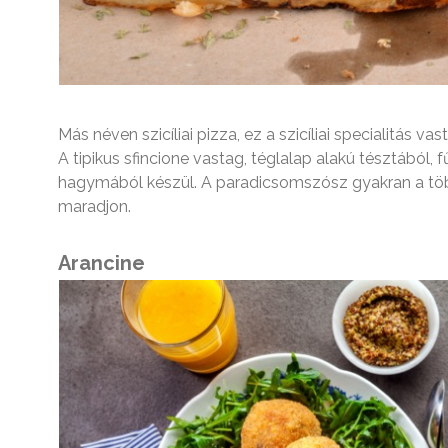
Más néven szicíliai pizza, ez a szicíliai specialitás v
A tipikus sfincione vastag, téglalap alakú tésztából,
hagymából készül. A paradicsomszósz gyakran a több
maradjon.
Arancine