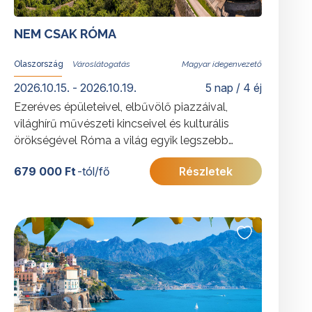
NEM CSAK RÓMA
Olaszország
Magyar idegenvezető
2026.10.15. - 2026.10.19.
5 nap / 4 éj
Ezeréves épületeivel, elbűvölő piazzáival,
világhírű művészeti kincseivel és kulturális
örökségével Róma a világ egyik legszebb
városa. Azoknak ajánljuk ezt a programot, akik
679 000 Ft
-tól/fő
Részletek
többedszerre sem tudnak betelni szépségével.
További érdekességekért Olaszországról
kattintson
ide
.