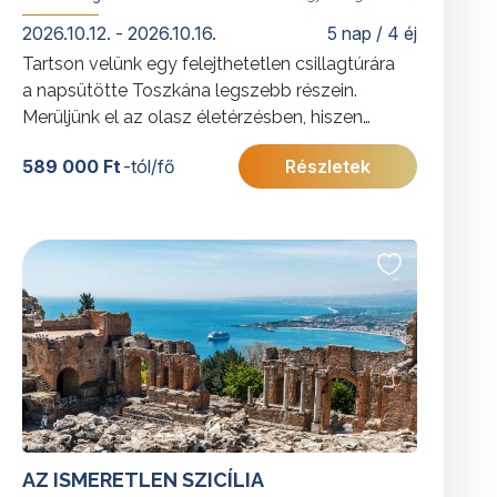
2026.10.12. - 2026.10.16.
5 nap / 4 éj
Tartson velünk egy felejthetetlen csillagtúrára
a napsütötte Toszkána legszebb részein.
Merüljünk el az olasz életérzésben, hiszen
ahogy ők mondanák „la vita è troppo corta per
589 000 Ft
-tól/fő
Részletek
non essere felici” vagyis „az élet túl rövid, hogy
ne legyünk boldogok”.
További érdekességekért Olaszországról
kattintson
ide
.
AZ ISMERETLEN SZICÍLIA