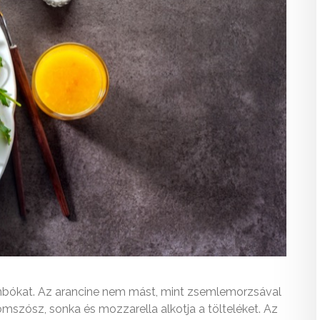
őbimbókat. Az arancine nem mást, mint zsemlemorzsával
omszósz, sonka és mozzarella alkotja a tölteléket. Az