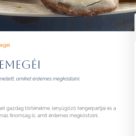
megéi
semegéi
 mellett, amiket érdemes megkóstolni.
iget gazdag történelme, lenyűgöző tengerpartjai és a
k más finomság is, amit érdemes megkóstolni.