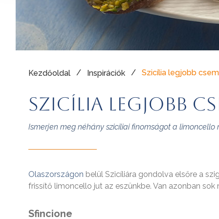
/
/
Szicília legjobb cse
Kezdőoldal
Inspirációk
Szicília legjobb c
Ismerjen meg néhány szicíliai finomságot a limoncello
Olaszországon
belül Szicíliára gondolva elsőre a sz
frissítő limoncello jut az eszünkbe. Van azonban so
Sfincione