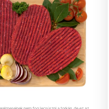
erelmeseinek nem fog lecsúszni a torkán, de ez az