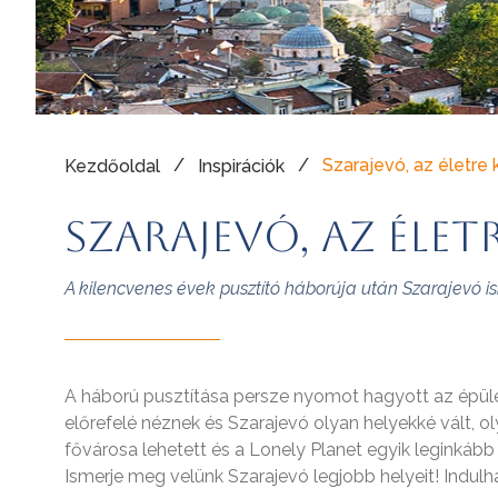
/
/
Szarajevó, az életre 
Kezdőoldal
Inspirációk
Szarajevó, az élet
A kilencvenes évek pusztító háborúja után Szarajevó i
A háború pusztítása persze nyomot hagyott az épület
előrefelé néznek és Szarajevó olyan helyekké vált, ol
fővárosa lehetett és a Lonely Planet egyik leginkáb
Ismerje meg velünk Szarajevó legjobb helyeit! Indulh