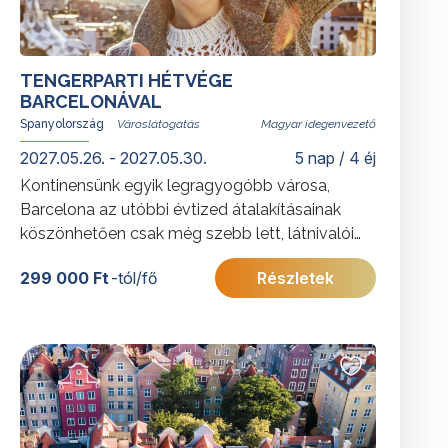
TENGERPARTI HÉTVÉGE
BARCELONÁVAL
Spanyolország
Magyar idegenvezető
2027.05.26. - 2027.05.30.
5 nap / 4 éj
Kontinensünk egyik legragyogóbb városa,
Barcelona az utóbbi évtized átalakításainak
köszönhetően csak még szebb lett, látnivalói
megszámlálhatatlanok. Calella-ban lévő
299 000 Ft
-tól/fő
Részletek
szálloda ideális kiindulópont Barcelona
felfedezéséhez és Costa Brava homokos
tengerpartján kipihenhetők a városlátogatás
kellemes fáradalmai.
További érdekességekért Spanyolországról
kattintson
ide
.