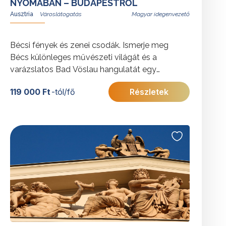
NYOMÁBAN – BUDAPESTRŐL
Ausztria
Magyar idegenvezető
Bécsi fények és zenei csodák. Ismerje meg
Bécs különleges művészeti világát és a
varázslatos Bad Vöslau hangulatát egy
tartalmas, élményekben gazdag utazás során.
119 000 Ft
-tól/fő
Részletek
A programot exkluzív zenei élmények teszik
teljessé: koncert a világhírű Musikvereinben és
orgonazene a klosterneuburgi apátság falai
között.
További érdekességekért Ausztriáról kattintson
ide
.