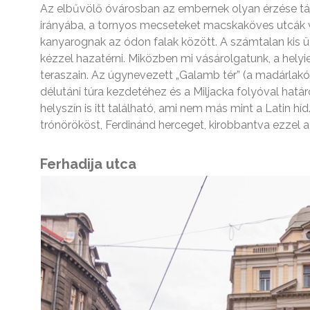
Az elbűvölő óvárosban az embernek olyan érzése tám
irányába, a tornyos mecseteket macskaköves utcák v
kanyarognak az ódon falak között. A számtalan kis üz
kézzel hazatérni. Miközben mi vásárolgatunk, a hely
teraszain. Az úgynevezett „Galamb tér” (a madárlakó
délutáni túra kezdetéhez és a Miljacka folyóval hatá
helyszín is itt található, ami nem más mint a Latin h
trónörököst, Ferdinánd herceget, kirobbantva ezzel a
Ferhadija utca