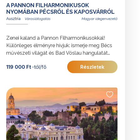
A PANNON FILHARMONIKUSOK
NYOMÁBAN PÉCSRŐL ÉS KAPOSVÁRRÓL
Ausztria
Magyar idegenvezető
Zenei kaland a Pannon Filharmonikusokkal!
Különleges élményre hívjuk: ismerje meg Bécs
művészeti világát és Bad Vöslau hangulatát
egy tartalmas utazás során. A programot
119 000 Ft
-tól/fő
Részletek
koncert a Musikvereinben és orgonazene a
klosterneuburgi apátságban teszi teljessé.
További érdekességekért Ausztriáról kattintson
ide
.