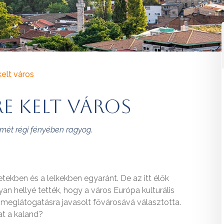
kelt város
re kelt város
smét régi fényében ragyog.
ekben és a lelkekben egyaránt. De az itt élők
yan hellyé tették, hogy a város Európa kulturális
b meglátogatásra javasolt fővárosává választotta.
at a kaland?