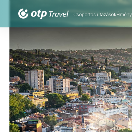
Csoportos utazások
Élmény