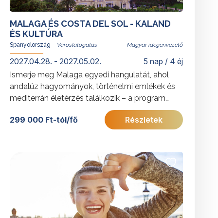
MALAGA ÉS COSTA DEL SOL - KALAND
ÉS KULTÚRA
Spanyolország
Magyar idegenvezető
2027.04.28. - 2027.05.02.
5 nap / 4 éj
Ismerje meg Malaga egyedi hangulatát, ahol
andalúz hagyományok, történelmi emlékek és
mediterrán életérzés találkozik – a program
ikonikus látnivalókat, fakultatív kirándulásokat
299 000 Ft-tól/fő
Részletek
és tengerparti pihenést is kínál. A
Torremlinosban található szállás ideális
kiindulópont a Costa del Sol felfedezéséhez.
További érdekességekért Spanyolországról
kattintson
ide
.