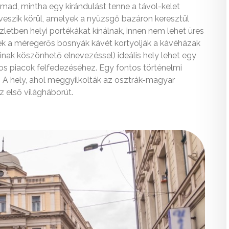
ad, mintha egy kirándulást tenne a távol-kelet
eszik körül, amelyek a nyüzsgő bazáron keresztül
letben helyi portékákat kínálnak, innen nem lehet üres
iek a méregerős bosnyák kávét kortyolják a kávéházak
inak köszönhető elnevezéssel) ideális hely lehet egy
ros piacok felfedezéséhez. Egy fontos történelmi
íd. A hely, ahol meggyilkolták az osztrák-magyar
z első világháborút.