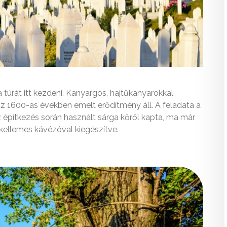
a túrát itt kezdeni. Kanyargós, hajtűkanyarokkal
 az 1600-as években emelt erődítmény áll. A feladata a
 építkezés során használt sárga kőről kapta, ma már
 kellemes kávézóval kiegészítve.