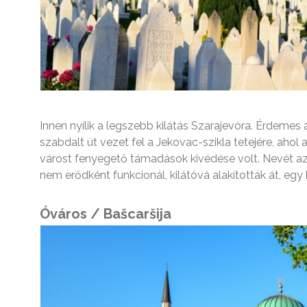
Innen nyílik a legszebb kilátás Szarajevóra. Érdemes 
szabdalt út vezet fel a Jekovac-szikla tetejére, ahol
várost fenyegető támadások kivédése volt. Nevét az
nem erődként funkcionál, kilátóvá alakították át, egy
Óváros / Bašcaršija