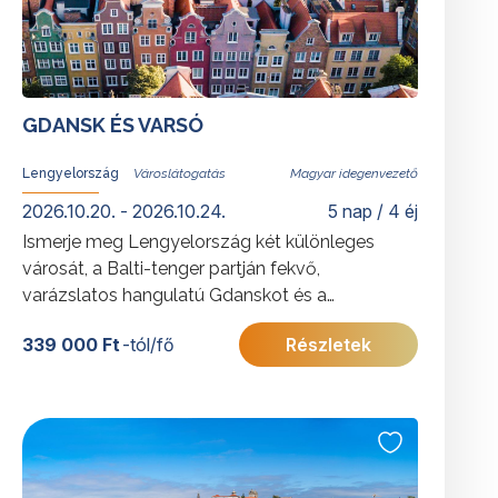
GDANSK ÉS VARSÓ
Lengyelország
Magyar idegenvezető
2026.10.20. - 2026.10.24.
5 nap / 4 éj
Ismerje meg Lengyelország két különleges
városát, a Balti-tenger partján fekvő,
varázslatos hangulatú Gdanskot és a
történelem viharaiból újjászületett fővárost,
339 000 Ft
-tól/fő
Részletek
Varsót! Barangoljon Gdansk macskaköves
utcáin, fedezze fel a tengerparti üdülővárosok
báját, majd merüljön el Varsó kulturális és
történelmi örökségében.
További érdekességekért Lengyelországról
kattintson
ide
.