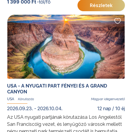
1 399 000 Ft
-tól/fő
Részletek
sokszínűség várja egy felejthetetlen utazáson.
További érdekességekért az Amerikai Egyesült
Államokról kattintson
ide
.
USA - A NYUGATI PART FÉNYEI ÉS A GRAND
CANYON
USA
Magyar idegenvezető
2026.09.23. - 2026.10.04.
12 nap / 10 éj
Az USA nyugati partjának körutazása Los Angelestől
San Franciscóig vezet, és lenyűgöző városok mellett
négy nemzeti park természeti csodáit is bemutatja,