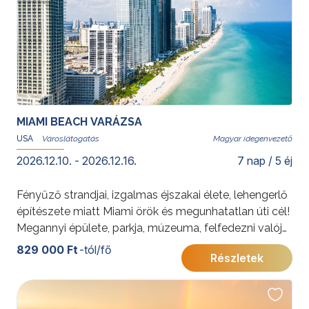
További érdekességekért az Amerikai Egyesült
Államokról kattintson
ide
.
Az elhelyezés Superior/Premium kategóriájú
szállodában történik, Manhattan szívében. A májusi
8.-i és október 9-i időpontban a program magasabb,
Deluxe kategóriájú szállodával foglalható!
MIAMI BEACH VARÁZSA
USA
Magyar idegenvezető
2026.12.10. - 2026.12.16.
7 nap / 5 éj
Fényűző strandjai, izgalmas éjszakai élete, lehengerlő
építészete miatt Miami örök és megunhatatlan úti cél!
Megannyi épülete, parkja, múzeuma, felfedezni valója
mellett egy percre sem lehet unatkozni. Csoportos
829 000 Ft
-tól/fő
Részletek
városlátogatásunk Miami varázsát igyekszik
megfejteni és a remekbe szabott art deco kulisszák
mögé bepillantani.