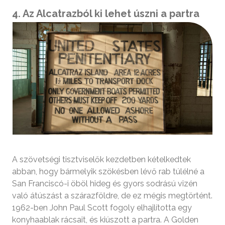
4. Az Alcatrazból ki lehet úszni a partra
A szövetségi tisztviselők kezdetben kételkedtek
abban, hogy bármelyik szökésben lévő rab túlélné a
San Franciscó-i öböl hideg és gyors sodrású vizén
való átúszást a szárazföldre, de ez mégis megtörtént.
1962-ben John Paul Scott fogoly elhajlította egy
konyhaablak rácsait, és kiúszott a partra. A Golden