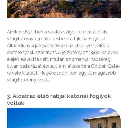
Amikor 1854-ben a sziklás sziget tetején álló kis
világítótornyot működésbe hozták, az Egyesült
Államok nyugati partvidékén az első ilyen jellegű
építménynek számított. A jelzőfény az 1900-as évek
elején elavulttá vált, miután az amerikai hadsereg
olyan cellaházat épített, ami eltakarta a Golden Gate-
re való kilátást. Helyére 1909-ben egy új, magasabb
világítótorony került.
3. Alcatraz első rabjai katonai foglyok
voltak