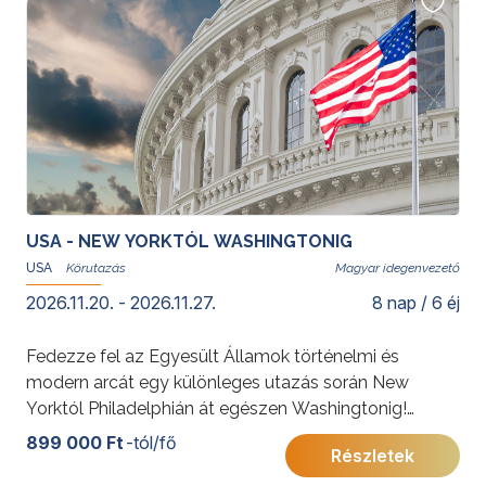
Az ajánlat budapesti indulással is elérhető:
New York -
a város, ami soha nem alszik
USA - NEW YORKTÓL WASHINGTONIG
USA
Magyar idegenvezető
2026.11.20. - 2026.11.27.
8 nap / 6 éj
Fedezze fel az Egyesült Államok történelmi és
modern arcát egy különleges utazás során New
Yorktól Philadelphián át egészen Washingtonig!
Három ikonikus város, ahol Amerika múltja és jelene
899 000 Ft
-tól/fő
Részletek
lenyűgöző módon találkozik.