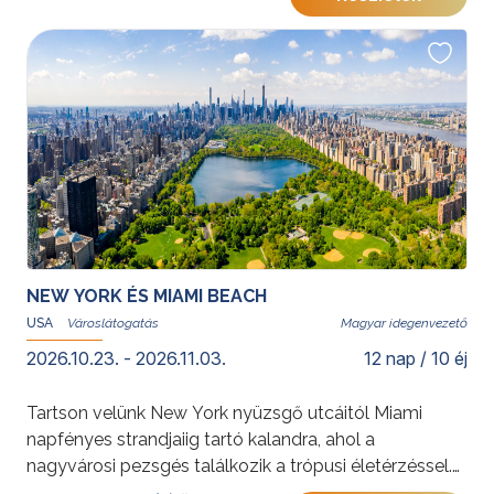
tóvidékig, ez az utazás Amerika sokszínűségét tárja
fel.
További érdekességekért az Amerikai Egyesült
Államokról kattintson
ide
.
NEW YORK ÉS MIAMI BEACH
USA
Magyar idegenvezető
2026.10.23. - 2026.11.03.
12 nap / 10 éj
Tartson velünk New York nyüzsgő utcáitól Miami
napfényes strandjaiig tartó kalandra, ahol a
nagyvárosi pezsgés találkozik a trópusi életérzéssel.
Ikonikus látnivalók, art deco hangulat és kulturális