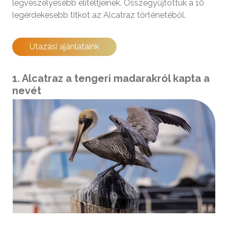
legveszélyesebb elítéltjeinek. Összegyűjtöttük a 10
legérdekesebb titkot az Alcatraz történetéből.
Utazási ajánlataink
1. Alcatraz a tengeri madarakról kapta a
nevét