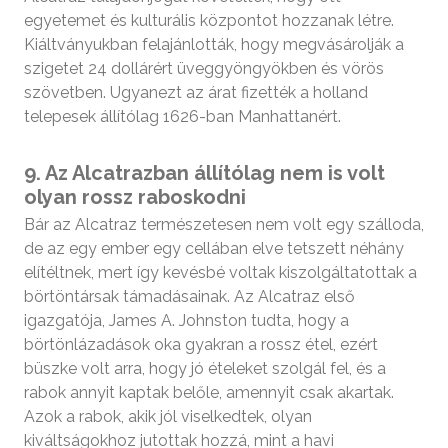
egyetemet és kulturális központot hozzanak létre.
Kiáltványukban felajánlották, hogy megvásárolják a
szigetet 24 dollárért üveggyöngyökben és vörös
szövetben. Ugyanezt az árat fizették a holland
telepesek állítólag 1626-ban Manhattanért.
9. Az Alcatrazban állítólag nem is volt
olyan rossz raboskodni
Bár az Alcatraz természetesen nem volt egy szálloda,
de az egy ember egy cellában elve tetszett néhány
elítéltnek, mert így kevésbé voltak kiszolgáltatottak a
börtöntársak támadásainak. Az Alcatraz első
igazgatója, James A. Johnston tudta, hogy a
börtönlázadások oka gyakran a rossz étel, ezért
büszke volt arra, hogy jó ételeket szolgál fel, és a
rabok annyit kaptak belőle, amennyit csak akartak.
Azok a rabok, akik jól viselkedtek, olyan
kiváltságokhoz jutottak hozzá, mint a havi