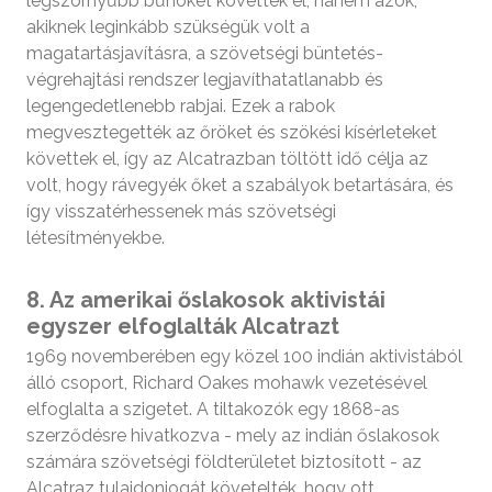
legszörnyűbb bűnöket követték el, hanem azok,
akiknek leginkább szükségük volt a
magatartásjavításra, a szövetségi büntetés-
végrehajtási rendszer legjavíthatatlanabb és
legengedetlenebb rabjai. Ezek a rabok
megvesztegették az őröket és szökési kísérleteket
követtek el, így az Alcatrazban töltött idő célja az
volt, hogy rávegyék őket a szabályok betartására, és
így visszatérhessenek más szövetségi
létesítményekbe.
8. Az amerikai őslakosok aktivistái
egyszer elfoglalták Alcatrazt
1969 novemberében egy közel 100 indián aktivistából
álló csoport, Richard Oakes mohawk vezetésével
elfoglalta a szigetet. A tiltakozók egy 1868-as
szerződésre hivatkozva - mely az indián őslakosok
számára szövetségi földterületet biztosított - az
Alcatraz tulajdonjogát követelték, hogy ott