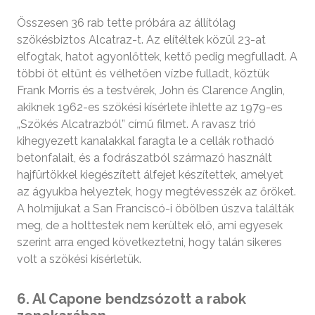
Összesen 36 rab tette próbára az állítólag
szökésbiztos Alcatraz-t. Az elítéltek közül 23-at
elfogtak, hatot agyonlőttek, kettő pedig megfulladt. A
többi öt eltűnt és vélhetően vízbe fulladt, köztük
Frank Morris és a testvérek, John és Clarence Anglin,
akiknek 1962-es szökési kísérlete ihlette az 1979-es
„Szökés Alcatrazból” című filmet. A ravasz trió
kihegyezett kanalakkal faragta le a cellák rothadó
betonfalait, és a fodrászatból származó használt
hajfürtökkel kiegészített álfejet készítettek, amelyet
az ágyukba helyeztek, hogy megtévesszék az őröket.
A holmijukat a San Franciscó-i öbölben úszva találták
meg, de a holttestek nem kerültek elő, ami egyesek
szerint arra enged következtetni, hogy talán sikeres
volt a szökési kísérletük.
6. Al Capone bendzsózott a rabok