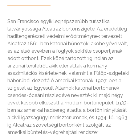
San Francisco egyik legnépszerűbb turisztikai
látványossága Alcatraz börtönszigete. Az eredetileg
haditengerészeti védelmi erődítménynek tervezett
Alcatraz 1861-ben katonai bűnözők lakóhelyévé vált,
és az első években a foglyok sokféle csoportjának
adott otthont. Ezek közé tartozott 19 indián az
arizonai területről, akik ellenálltak a kormány
asszimilációs kísérleteinek, valamint a Fülöp-szigeteki
háborúból dezertáló amerikai katonák. 1907-ben a
szigetet az Egyesült Államok katonai börtönének
csendes-óceáni részlegévé nevezték ki, majd négy
évvel később elkészült a modern börtönépület. 1933-
ban az amerikai hadsereg átadta a börtön irányítását
a civil igazságügyi minisztériumnak, és 1934-től 1963-
ig Alcatraz szövetségi börtönként szolgált az
amerikai büntetés-végrehajtási rendszer