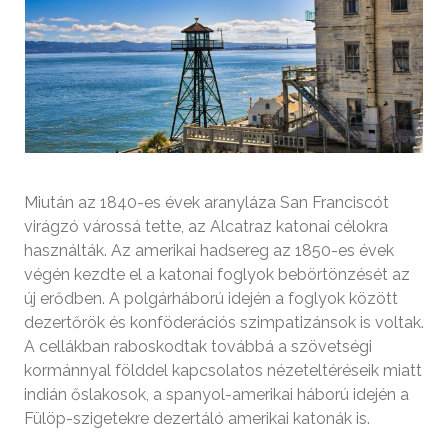
Miután az 1840-es évek aranyláza San Franciscót
virágzó várossá tette, az Alcatraz katonai célokra
használták. Az amerikai hadsereg az 1850-es évek
végén kezdte el a katonai foglyok bebörtönzését az
új erődben. A polgárháború idején a foglyok között
dezertőrök és konföderációs szimpatizánsok is voltak.
A cellákban raboskodtak továbbá a szövetségi
kormánnyal földdel kapcsolatos nézeteltéréseik miatt
indián őslakosok, a spanyol-amerikai háború idején a
Fülöp-szigetekre dezertáló amerikai katonák is.