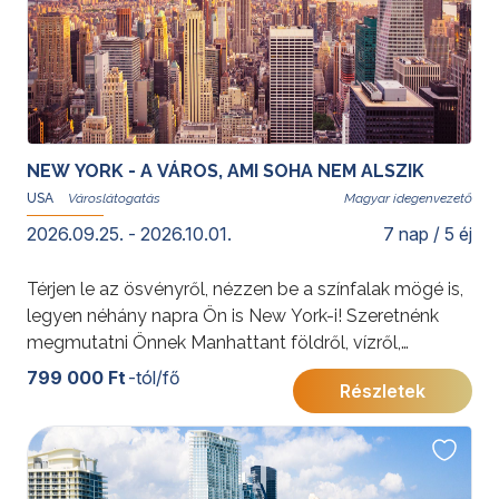
NEW YORK - A VÁROS, AMI SOHA NEM ALSZIK
USA
Magyar idegenvezető
2026.09.25. - 2026.10.01.
7 nap / 5 éj
Térjen le az ösvényről, nézzen be a színfalak mögé is,
legyen néhány napra Ön is New York-i! Szeretnénk
megmutatni Önnek Manhattant földről, vízről,
levegőből! Múzeum, piac és sportesemény,
799 000 Ft
-tól/fő
Részletek
felhőkarcolók és metró – megannyi képeslap, melyen
saját fényképei köszönnek vissza. Tartson velünk az
izgalmas programon, mely betekintést nyújt a világ
talán legismertebb városának életébe!