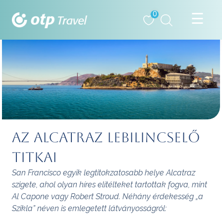
0
Az Alcatraz lebilincselő
titkai
San Francisco egyik legtitokzatosabb helye Alcatraz
szigete, ahol olyan híres elítélteket tartottak fogva, mint
Al Capone vagy Robert Stroud. Néhány érdekesség „a
Szikla” néven is emlegetett látványosságról: