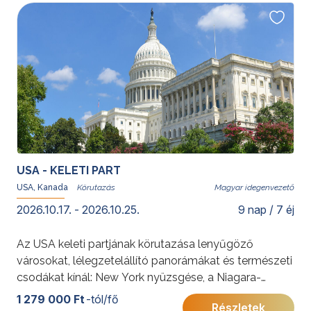
További érdekességekért az Amerikai Egyesült
Államokról kattintson
ide
.
USA - KELETI PART
USA, Kanada
Magyar idegenvezető
2026.10.17. - 2026.10.25.
9 nap / 7 éj
Az USA keleti partjának körutazása lenyűgöző
városokat, lélegzetelállító panorámákat és természeti
csodákat kínál: New York nyüzsgése, a Niagara-
vízesés ereje és Washington történelmi emlékei
1 279 000 Ft
-tól/fő
Részletek
felejthetetlen élményt nyújtanak. A felhőkarcolóktól a