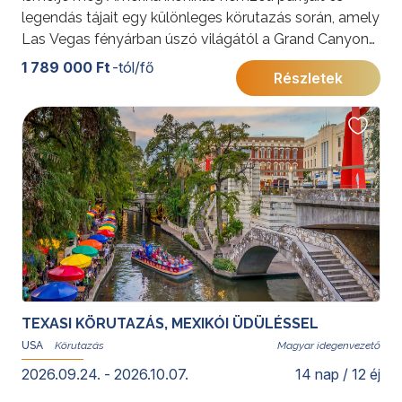
legendás tájait egy különleges körutazás során, amely
Las Vegas fényárban úszó világától a Grand Canyon
fenséges mélységéig vezet. A Monument Valley
1 789 000 Ft
-tól/fő
Részletek
vörös sziklái, a Bryce Canyon tündérkéményei és a
Zion lenyűgöző szurdokai egy életre szóló élményt
ígérnek.
További érdekességekért az Amerikai Egyesült
Államokról kattintson
ide
.
TEXASI KÖRUTAZÁS, MEXIKÓI ÜDÜLÉSSEL
USA
Magyar idegenvezető
2026.09.24. - 2026.10.07.
14 nap / 12 éj