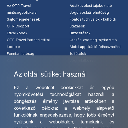
Az OTP Travel
Adatkezelési tájékoztató
minőségpolitikája
Jogorvoslati lehetőség
Sajtómegjelenések
Fontos tudnivalók - külföldi
OTP Csoport
utazások
Etikai kódex
Biztosítások
OTP Travel Partneri etikai
Utazási csomag tájékoztató
kódexe
Mobil applikáció felhasználási
Fenntarthatóság
feltételek
Karrier
Jognyilatkozat
Az oldal sütiket használ
Szolgáltatásaink
Kapcsolat
Ez a weboldal cookie-kat és egyéb
Csoportos utazások
Irodáink
nyomkövetési technológiákat használ a
szervezése
Utazásszervező partnereink
böngészési élmény javítása érdekében a
Egyéni utak szervezése
Viszonteladó Partnereink
következő célokra:
a webhely alapvető
Hajóutak
Partnereinknek
funkcióinak engedélyezése
,
hogy jobb élményt
Üzleti utaztatás
Utazási kérdőív
nyújtsunk a weboldalon
,
termékeink és
Nemzetközi tanár és
Impresszum