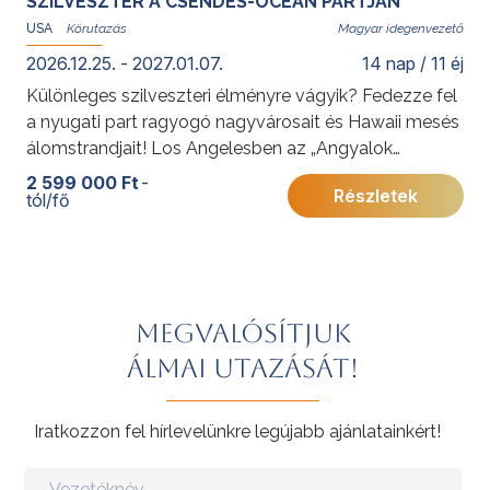
SZILVESZTER A CSENDES-ÓCEÁN PARTJÁN
USA
Magyar idegenvezető
2026.12.25. - 2027.01.07.
14 nap / 11 éj
Különleges szilveszteri élményre vágyik? Fedezze fel
a nyugati part ragyogó nagyvárosait és Hawaii mesés
álomstrandjait! Los Angelesben az „Angyalok
városának” sztárvilágában sétálhat, Las Vegas
2 599 000 Ft
-
Részletek
tól/fő
neonfényes kaszinói és showműsorai garantálják az
izgalmas pillanatokat, míg Honoluluban a legendás
Waikiki Beach-en ünnepelheti az újévet igazi hawaii
hangulatban.
További érdekességekért az Amerikai Egyesült
Megvalósítjuk
Államokról kattintson
ide
.
álmai utazását!
Iratkozzon fel hírlevelünkre legújabb ajánlatainkért!