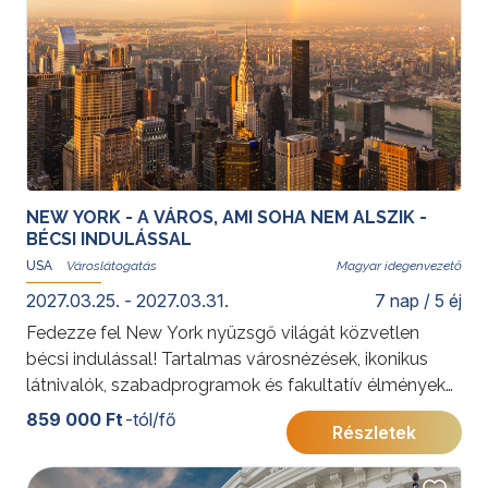
További érdekességekért az Amerikai Egyesült
Államokról kattintson
ide
.
NEW YORK - A VÁROS, AMI SOHA NEM ALSZIK -
BÉCSI INDULÁSSAL
USA
Magyar idegenvezető
2027.03.25. - 2027.03.31.
7 nap / 5 éj
Fedezze fel New York nyüzsgő világát közvetlen
bécsi indulással! Tartalmas városnézések, ikonikus
látnivalók, szabadprogramok és fakultatív élmények
várják Önt az „álmok városában”.
859 000 Ft
-tól/fő
Részletek
További érdekességekért az Amerikai Egyesült
Államokról kattintson
ide
.