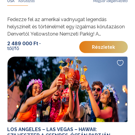
USA
Magyar idegenvezető
Fedezze fel az amerikai vadnyugat legendás
helyszíneit és történelmét egy izgalmas körutazáson
Denvertől Yellowstone Nemzeti Parkig! A
vadregényes tájak, indián kultúra és aranyláz kora
2 489 000 Ft
-
Részletek
tól/fő
életre kelnek, miközben megcsodálhatja a Sziklás-
hegység és a Snake River páratlan szépségét.
További érdekességekért az Amerikai Egyesült
Államokról kattintson
ide
.
LOS ANGELES – LAS VEGAS – HAWAII: