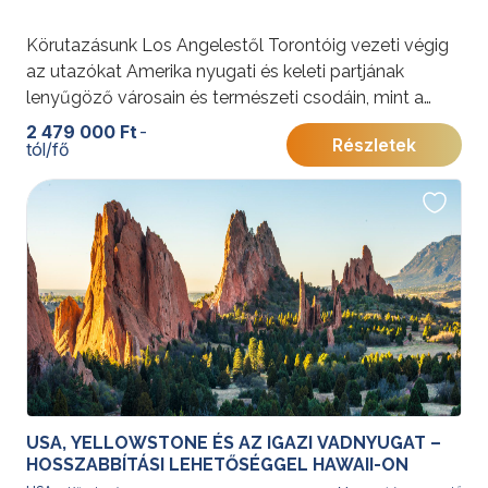
teszi teljessé, aki helyismeretével és tapasztalatával
az utazás különleges élményét és hangulatát
Körutazásunk Los Angelestől Torontóig vezeti végig
biztosítja.
az utazókat Amerika nyugati és keleti partjának
lenyűgöző városain és természeti csodáin, mint a
Grand Canyon, Yosemite Nemzeti Park és Niagara-
2 479 000 Ft
-
Részletek
tól/fő
vízesés. A program a nagyvárosi élet pezsgését és a
természet páratlan szépségét ötvözi.
További érdekességekért az Amerikai Egyesült
Államokról kattintson
ide
.
Programunkat
Gyémánt Balázs
idegenvezető, utazó blogger és hivatásos világutazó
teszi teljessé, aki helyismeretével és tapasztalatával
az utazás különleges élményét és hangulatát
biztosítja.
USA, YELLOWSTONE ÉS AZ IGAZI VADNYUGAT –
HOSSZABBÍTÁSI LEHETŐSÉGGEL HAWAII-ON