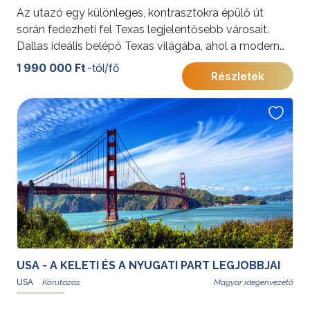
Az utazó egy különleges, kontrasztokra épülő út
során fedezheti fel Texas legjelentősebb városait.
Dallas ideális belépő Texas világába, ahol a modern
nagyvárosi élet és a hagyományos cowboy-kultúra
1 990 000 Ft
-tól/fő
Részletek
találkozik. Az aktív programokkal töltött napokat
követően a Baja California félsziget egyik
legismertebb üdülőhelyén pihenhetnek az utazók.
Cabo San Lucas lenyűgöző természeti adottságai,
aranyszínű strandjai és kristálytiszta vizei ideális
környezetet biztosítanak a feltöltődéshez. A
szabadidő fakultatív programokkal, hajós
kirándulásokkal vagy teljes kikapcsolódással tölthető.
További érdekességekért az Amerikai Egyesült
Államokról kattintson
ide
.
Programunkat
USA - A KELETI ÉS A NYUGATI PART LEGJOBBJAI
Gyémánt Balázs
USA
Magyar idegenvezető
idegenvezető, utazó blogger és hivatásos világutazó