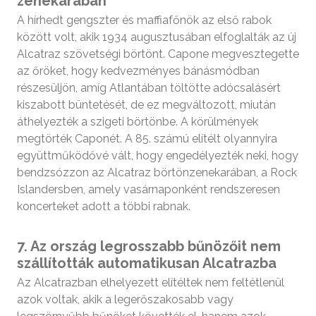
zenekarában
A hírhedt gengszter és maffiafőnök az első rabok
között volt, akik 1934 augusztusában elfoglalták az új
Alcatraz szövetségi börtönt. Capone megvesztegette
az őröket, hogy kedvezményes bánásmódban
részesüljön, amíg Atlantában töltötte adócsalásért
kiszabott büntetését, de ez megváltozott, miután
áthelyezték a szigeti börtönbe. A körülmények
megtörték Caponét. A 85. számú elítélt olyannyira
együttműködővé vált, hogy engedélyezték neki, hogy
bendzsózzon az Alcatraz börtönzenekarában, a Rock
Islandersben, amely vasárnaponként rendszeresen
koncerteket adott a többi rabnak.
7. Az ország legrosszabb bűnözőit nem
szállították automatikusan Alcatrazba
Az Alcatrazban elhelyezett elítéltek nem feltétlenül
azok voltak, akik a legerőszakosabb vagy