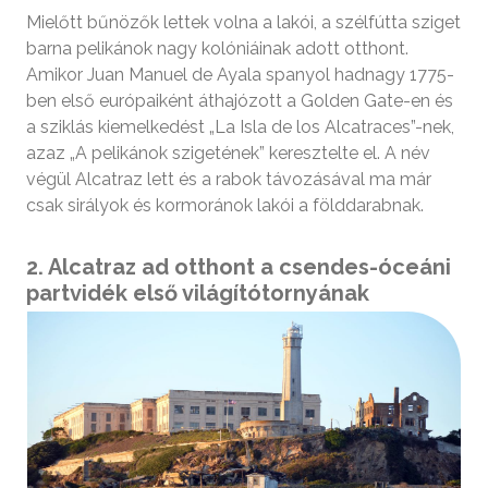
Mielőtt bűnözők lettek volna a lakói, a szélfútta sziget
barna pelikánok nagy kolóniáinak adott otthont.
Amikor Juan Manuel de Ayala spanyol hadnagy 1775-
ben első európaiként áthajózott a Golden Gate-en és
a sziklás kiemelkedést „La Isla de los Alcatraces”-nek,
azaz „A pelikánok szigetének” keresztelte el. A név
végül Alcatraz lett és a rabok távozásával ma már
csak sirályok és kormoránok lakói a földdarabnak.
2. Alcatraz ad otthont a csendes-óceáni
partvidék első világítótornyának