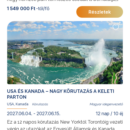
köztük a Grand Canyon és Bryce Canyon különleges
1 549 000 Ft
-tól/fő
Részletek
tájait. A sztárok városától a szürreális kőoszlopokig ez
az út az amerikai természet és városi élet legjavát
kínálja.
További érdekességekért az Amerikai Egyesült
Államokról kattintson
ide
.
USA ÉS KANADA – NAGY KÖRUTAZÁS A KELETI
PARTON
USA, Kanada
Magyar idegenvezető
2027.06.04. - 2027.06.15.
12 nap / 10 éj
Ez a 12 napos körutazás New Yorktól Torontóig vezeti
végig az utazókat az Egyesült Államok és Kanada